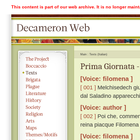
This content is part of our web archive. It is no longer mai
Main
Texts (Italian)
Prima Giornata -
[Voice: filomena ]
[ 001 ]
Melchisedech giud
dal Saladino apparecchi
[Voice: author ]
[ 002 ]
Poi che, commendat
reina piacque Filomena 
[Voice: filomena ]