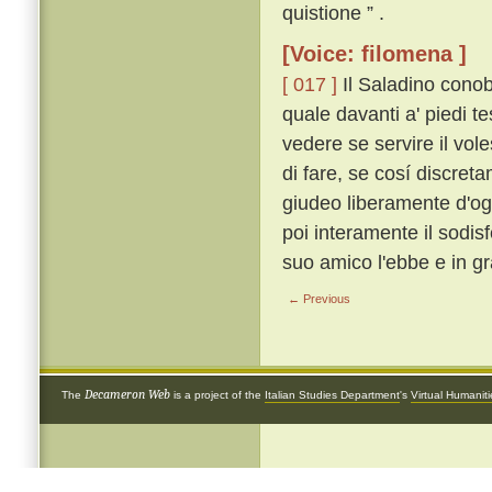
quistione ” .
[Voice: filomena ]
[ 017 ]
Il Saladino conob
quale davanti a' piedi te
vedere se servire il vol
di fare, se cosí discret
giudeo liberamente d'ogni
poi interamente il sodis
suo amico l'ebbe e in g
← Previous
Decameron Web
The
is a project of the
Italian Studies Department
's
Virtual Humanit