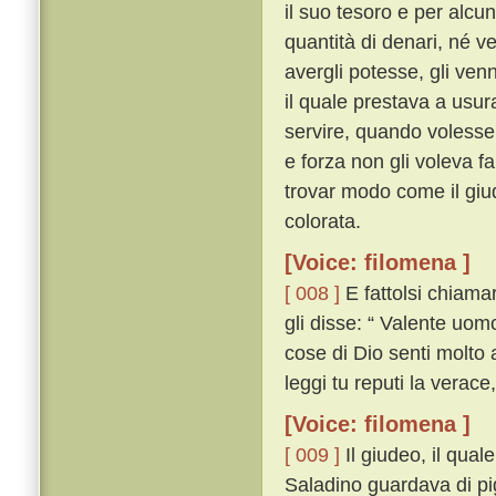
il suo tesoro e per alc
quantità di denari, né
avergli potesse, gli ve
il quale prestava a usur
servire, quando volesse,
e forza non gli voleva fa
trovar modo come il giud
colorata.
[Voice: filomena ]
[ 008 ]
E fattolsi chiama
gli disse: “ Valente uom
cose di Dio senti molto a
leggi tu reputi la verace,
[Voice: filomena ]
[ 009 ]
Il giudeo, il qua
Saladino guardava di pig