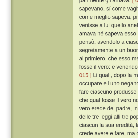
parimente gli amava.
[ 
sapevano, sí come vaghi 
come meglio sapeva, pre
venisse a lui quello ane
amava né sapeva esso m
pensò, avendolo a ciascu
segretamente a un buon m
al primiero, che esso m
fosse il vero; e venendo
015 ]
Li quali, dopo la m
occupare e l'uno negando
fare ciascuno produsse fuor
che qual fosse il vero n
vero erede del padre, i
delle tre leggi alli tre 
ciascun la sua eredità, 
crede avere e fare, ma c