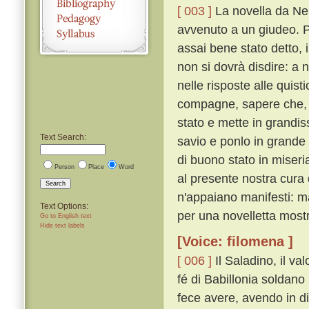
[ 003 ]
La novella da Nei
avvenuto a un giudeo. Pe
assai bene stato detto, 
non si dovrà disdire: a n
nelle risposte alle quist
compagne, sapere che, s
stato e mette in grandiss
Text Search:
savio e ponlo in grande 
di buono stato in miseri
Person
Place
Word
al presente nostra cura 
Search
n'appaiano manifesti: m
Text Options:
per una novelletta most
Go to English text
Hide text labels
[Voice: filomena ]
[ 006 ]
Il Saladino, il va
fé di Babillonia soldano 
fece avere, avendo in d