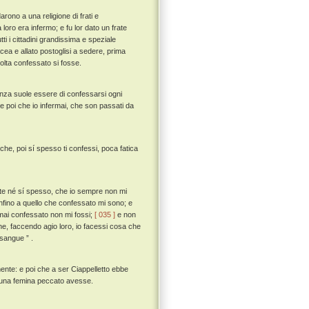
ono a una religione di frati e
ro era infermo; e fu lor dato un frate
ti i cittadini grandissima e speziale
cea e allato postoglisi a sedere, prima
olta confessato si fosse.
anza suole essere di confessarsi ogni
e poi che io infermai, che son passati da
o che, poi sí spesso ti confessi, poca fatica
olte né sí spesso, che io sempre non mi
 infino a quello che confessato mi sono; e
mai confessato non mi fossi;
[ 035 ]
e non
he, faccendo agio loro, io facessi cosa che
sangue ” .
nte: e poi che a ser Ciappelletto ebbe
cuna femina peccato avesse.