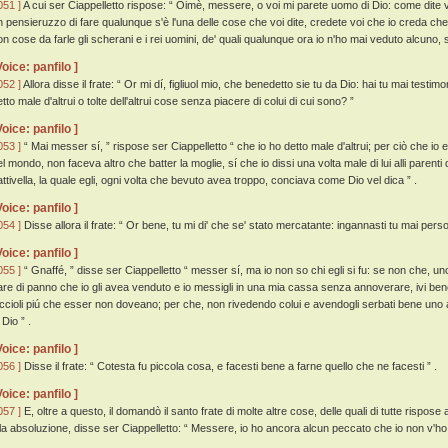
051 ]
A cui ser Ciappelletto rispose: “ Oimè, messere, o voi mi parete uomo di Dio: come dite v
n pensieruzzo di fare qualunque s'è l'una delle cose che voi dite, credete voi che io creda c
on cose da farle gli scherani e i rei uomini, de' quali qualunque ora io n'ho mai veduto alcuno, s
Voice: panfilo ]
052 ]
Allora disse il frate: “ Or mi dí, figliuol mio, che benedetto sie tu da Dio: hai tu mai testi
tto male d'altrui o tolte dell'altrui cose senza piacere di colui di cui sono? ”
Voice: panfilo ]
053 ]
“ Mai messer sí, ” rispose ser Ciappelletto “ che io ho detto male d'altrui; per ciò che io 
el mondo, non faceva altro che batter la moglie, sí che io dissi una volta male di lui alli parenti 
attivella, la quale egli, ogni volta che bevuto avea troppo, conciava come Dio vel dica ” .
Voice: panfilo ]
054 ]
Disse allora il frate: “ Or bene, tu mi di' che se' stato mercatante: ingannasti tu mai pe
Voice: panfilo ]
055 ]
“ Gnaffé, ” disse ser Ciappelletto “ messer sí, ma io non so chi egli si fu: se non che, 
are di panno che io gli avea venduto e io messigli in una mia cassa senza annoverare, ivi ben
iccioli piú che esser non doveano; per che, non rivedendo colui e avendogli serbati bene uno an
 Dio ” .
Voice: panfilo ]
056 ]
Disse il frate: “ Cotesta fu piccola cosa, e facesti bene a farne quello che ne facesti ” .
Voice: panfilo ]
057 ]
E, oltre a questo, il domandò il santo frate di molte altre cose, delle quali di tutte rispo
lla absoluzione, disse ser Ciappelletto: “ Messere, io ho ancora alcun peccato che io non v'ho 