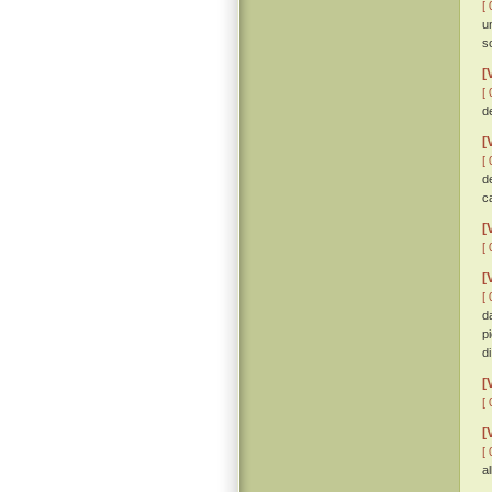
[ 
u
s
[
[ 
de
[
[ 
d
c
[
[ 
[
[ 
d
p
di
[
[ 
[
[ 
a