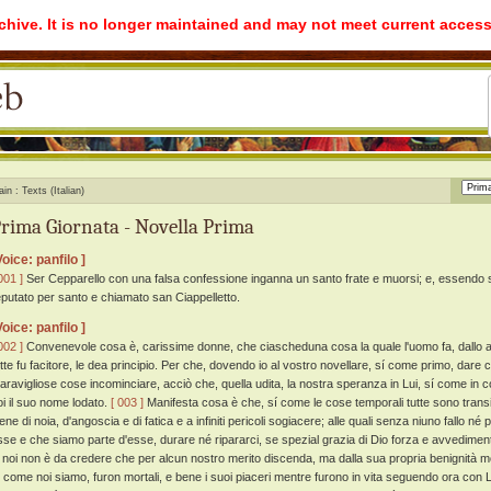
rchive. It is no longer maintained and may not meet current access
ain
Texts (Italian)
rima Giornata - Novella Prima
Voice: panfilo ]
001 ]
Ser Cepparello con una falsa confessione inganna un santo frate e muorsi; e, essendo 
eputato per santo e chiamato san Ciappelletto.
Voice: panfilo ]
002 ]
Convenevole cosa è, carissime donne, che ciascheduna cosa la quale l'uomo fa, dallo amm
utte fu facitore, le dea principio. Per che, dovendo io al vostro novellare, sí come primo, dar
aravigliose cose incominciare, acciò che, quella udita, la nostra speranza in Lui, sí come in 
oi il suo nome lodato.
[ 003 ]
Manifesta cosa è che, sí come le cose temporali tutte sono transito
iene di noia, d'angoscia e di fatica e a infiniti pericoli sogiacere; alle quali senza niuno fallo 
sse e che siamo parte d'esse, durare né ripararci, se spezial grazia di Dio forza e avvedime
n noi non è da credere che per alcun nostro merito discenda, ma dalla sua propria benignità mo
í come noi siamo, furon mortali, e bene i suoi piaceri mentre furono in vita seguendo ora con Lui 