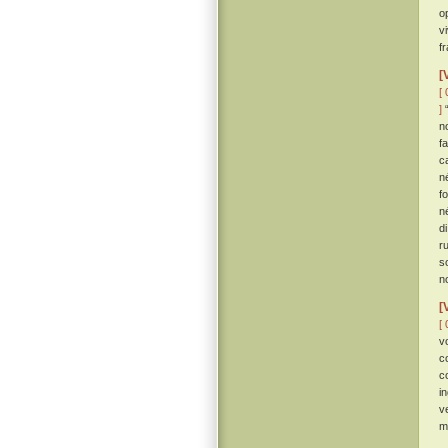
o
v
fr
[
[ 
]
“
n
f
c
n
f
n
di
r
s
n
[
[ 
v
c
c
i
v
m