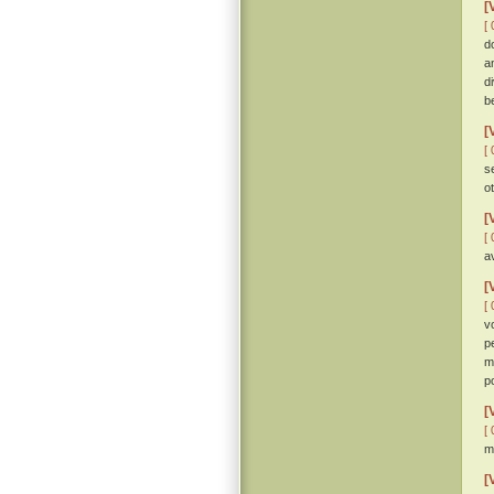
[
[ 
d
a
d
b
[
[ 
s
o
[
[ 
a
[
[ 
v
p
m
p
[
[ 
m
[