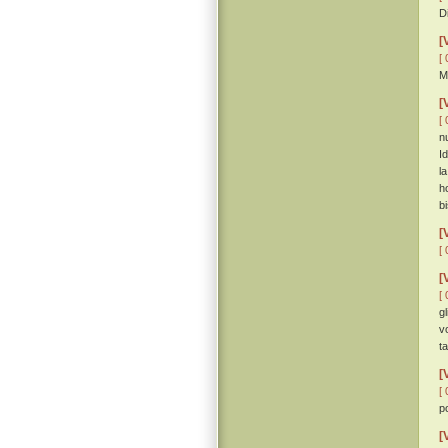
D
[
[ 
M
[
[ 
n
I
l
h
bi
[
[ 
[
[ 
g
v
t
[
[ 
p
[