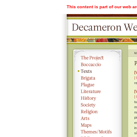
This content is part of our web a
M
P
[
[ 
r
[
[ 
t
m
n
p
e
i
s