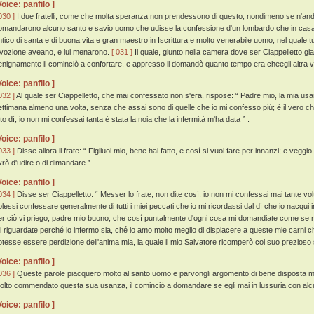
Voice: panfilo ]
030 ]
I due fratelli, come che molta speranza non prendessono di questo, nondimeno se n'andar
omandarono alcuno santo e savio uomo che udisse la confessione d'un lombardo che in casa lo
ntico di santa e di buona vita e gran maestro in Iscrittura e molto venerabile uomo, nel quale tut
ivozione aveano, e lui menarono.
[ 031 ]
Il quale, giunto nella camera dove ser Ciappelletto gia
enignamente il cominciò a confortare, e appresso il domandò quanto tempo era cheegli altra v
Voice: panfilo ]
032 ]
Al quale ser Ciappelletto, che mai confessato non s'era, rispose: “ Padre mio, la mia us
ettimana almeno una volta, senza che assai sono di quelle che io mi confesso piú; è il vero ch
tto dí, io non mi confessai tanta è stata la noia che la infermità m'ha data ” .
Voice: panfilo ]
033 ]
Disse allora il frate: “ Figliuol mio, bene hai fatto, e cosí si vuol fare per innanzi; e veggi
vrò d'udire o di dimandare ” .
Voice: panfilo ]
034 ]
Disse ser Ciappelletto: “ Messer lo frate, non dite cosí: io non mi confessai mai tante v
olessi confessare generalmente di tutti i miei peccati che io mi ricordassi dal dí che io nacqui
er ciò vi priego, padre mio buono, che cosí puntalmente d'ogni cosa mi domandiate come se 
i riguardate perché io infermo sia, ché io amo molto meglio di dispiacere a queste mie carni c
otesse essere perdizione dell'anima mia, la quale il mio Salvatore ricomperò col suo prezioso 
Voice: panfilo ]
036 ]
Queste parole piacquero molto al santo uomo e parvongli argomento di bene disposta me
olto commendato questa sua usanza, il cominciò a domandare se egli mai in lussuria con al
Voice: panfilo ]