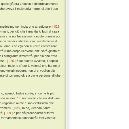
il quale già era vecchio e disordinatamente
he aveva il male della morte; di che li due
eco medesimo cominciarono a ragionare.
[ 023
le mani: per ciò che il mandarlo fuori di casa
te che noi l'avessimo ricevuto prima e poi
e dispiacer ci debbia, cosí subitamente di
gio uomo, che egli non si vorrà confessare
il suo corpo ricevere, anzi sarà gittato a'
e il simigliante n'avverrà, per ciò che frate
fossi.
[ 026 ]
E se questo avviene, il popolo
ne dicon male, e sí per la volontà che hanno di
ono voluti ricevere, non ci si voglion piú
e ci torranno oltre a ciò le persone: di che
, avendo l'udire sottile, sí come le piú
e disse loro: “ Io non voglio che voi d'alcuna
me ragionato avete e son certissimo che
tramenti.
[ 028 ]
Io ho, vivendo, tante
rà;
[ 029 ]
e per ciò procacciate di farmi
 fermamente io acconcerò i fatti vostri e'