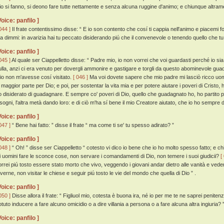
io si fanno, si deono fare tutte nettamente e senza alcuna ruggine d'animo; e chiunque altramen
Voice: panfilo ]
044 ]
Il frate contentissimo disse: “ E io son contento che cosí ti cappia nell'animo e piacemi f
a dimmi: in avarizia hai tu peccato disiderando piú che il convenevole o tenendo quello che tu
Voice: panfilo ]
045 ]
Al quale ser Ciappelletto disse: “ Padre mio, io non vorrei che voi guardasti perché io sia i
ulla, anzi ci era venuto per dovergli ammonire e gastigare e torgli da questo abominevole gua
dio non m'avesse cosí visitato.
[ 046 ]
Ma voi dovete sapere che mio padre mi lasciò ricco uomo
a maggior parte per Dio; e poi, per sostentar la vita mia e per potere aiutare i poveri di Cristo, 
o disiderato di guadagnare. E sempre co' poveri di Dio, quello che guadagnato ho, ho partito
sogni, l'altra metà dando loro: e di ciò m'ha sí bene il mio Creatore aiutato, che io ho sempre di be
Voice: panfilo ]
047 ]
“ Bene hai fatto: ” disse il frate “ ma come ti se' tu spesso adirato? ”
Voice: panfilo ]
048 ]
“ Oh! ” disse ser Ciappelletto “ cotesto vi dico io bene che io ho molto spesso fatto; e ch
li uomini fare le sconce cose, non servare i comandamenti di Dio, non temere i suoi giudicii?
[
orrei piú tosto essere stato morto che vivo, veggendo i giovani andar dietro alle vanità e vede
averne, non visitar le chiese e seguir piú tosto le vie del mondo che quella di Dio ” .
Voice: panfilo ]
050 ]
Disse allora il frate: “ Figliuol mio, cotesta è buona ira, né io per me te ne saprei penite
otuto inducere a fare alcuno omicidio o a dire villania a persona o a fare alcuna altra ingiuria? 
Voice: panfilo ]