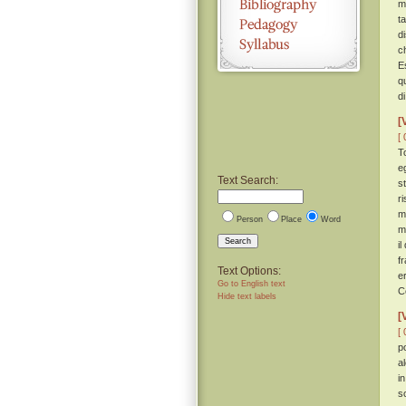
m
t
d
c
E
q
d
[
[ 
T
eg
Text Search:
s
ri
m
Person
Place
Word
m
Search
i
f
Text Options:
e
Go to English text
C
Hide text labels
[
[ 
p
a
i
s