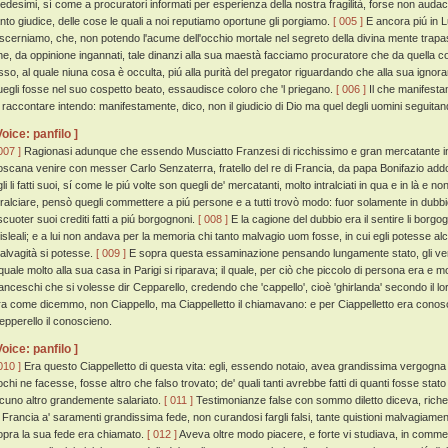
edesimi, sí come a procuratori informati per esperienza della nostra fragilità, forse non audaci 
anto giudice, delle cose le quali a noi reputiamo oportune gli porgiamo.
[ 005 ]
E ancora piú in Lu
iscerniamo, che, non potendo l'acume dell'occhio mortale nel segreto della divina mente trapas
he, da oppinione ingannati, tale dinanzi alla sua maestà facciamo procuratore che da quella c
sso, al quale niuna cosa è occulta, piú alla purità del pregator riguardando che alla sua ignora
uegli fosse nel suo cospetto beato, essaudisce coloro che 'l priegano.
[ 006 ]
Il che manifestam
i raccontare intendo: manifestamente, dico, non il giudicio di Dio ma quel degli uomini seguitan
Voice: panfilo ]
007 ]
Ragionasi adunque che essendo Musciatto Franzesi di ricchissimo e gran mercatante in
oscana venire con messer Carlo Senzaterra, fratello del re di Francia, da papa Bonifazio a
li li fatti suoi, sí come le piú volte son quegli de' mercatanti, molto intralciati in qua e in là e 
tralciare, pensò quegli commettere a piú persone e a tutti trovò modo: fuor solamente in dubbio
scuoter suoi crediti fatti a piú borgognoni.
[ 008 ]
E la cagione del dubbio era il sentire li borgo
isleali; e a lui non andava per la memoria chi tanto malvagio uom fosse, in cui egli potesse al
alvagità si potesse.
[ 009 ]
E sopra questa essaminazione pensando lungamente stato, gli ve
l quale molto alla sua casa in Parigi si riparava; il quale, per ciò che piccolo di persona era e 
ranceschi che si volesse dir Cepparello, credendo che 'cappello', cioè 'ghirlanda' secondo il lo
ra come dicemmo, non Ciappello, ma Ciappelletto il chiamavano: e per Ciappelletto era conosci
epperello il conoscieno.
Voice: panfilo ]
010 ]
Era questo Ciappelletto di questa vita: egli, essendo notaio, avea grandissima vergogn
ochi ne facesse, fosse altro che falso trovato; de' quali tanti avrebbe fatti di quanti fosse stato 
lcuno altro grandemente salariato.
[ 011 ]
Testimonianze false con sommo diletto diceva, riches
n Francia a' saramenti grandissima fede, non curandosi fargli falsi, tante quistioni malvagiament
opra la sua fede era chiamato.
[ 012 ]
Aveva oltre modo piacere, e forte vi studiava, in commet