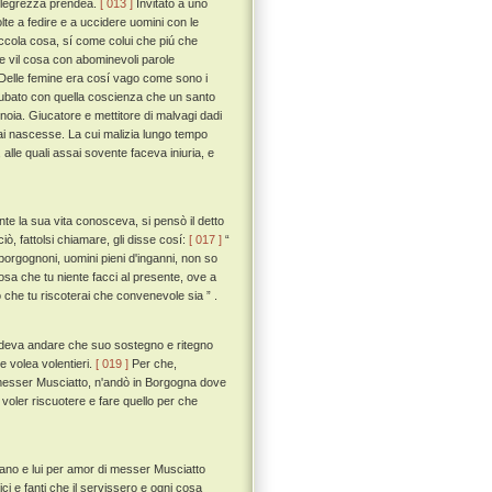
'allegrezza prendea.
[ 013 ]
Invitato a uno
te a fedire e a uccidere uomini con le
piccola cosa, sí come colui che piú che
e vil cosa con abominevoli parole
li. Delle femine era cosí vago come sono i
e rubato con quella coscienza che un santo
oia. Giucatore e mettitore di malvagi dadi
mai nascesse. La cui malizia lungo tempo
alle quali assai sovente faceva iniuria, e
e la sua vita conosceva, si pensò il detto
ò, fattolsi chiamare, gli disse cosí:
[ 017 ]
“
o' borgognoni, uomini pieni d'inganni, non so
cosa che tu niente facci al presente, ove a
ciò che tu riscoterai che convenevole sia ” .
vedeva andare che suo sostegno e ritegno
e volea volentieri.
[ 019 ]
Per che,
si messer Musciatto, n'andò in Borgogna dove
voler riscuotere e fare quello per che
tavano e lui per amor di messer Musciatto
ci e fanti che il servissero e ogni cosa