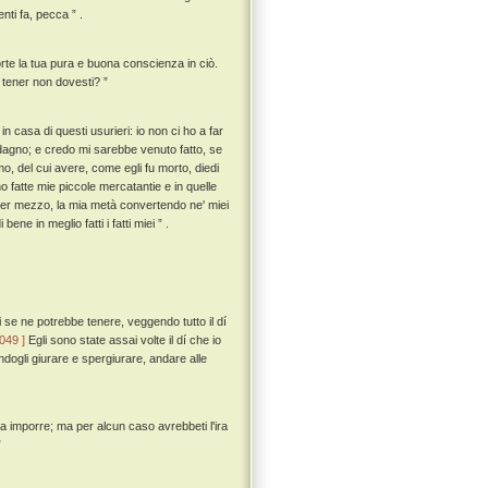
ti fa, pecca ” .
orte la tua pura e buona conscienza in ciò.
 tener non dovesti? ”
n casa di questi usurieri: io non ci ho a far
dagno; e credo mi sarebbe venuto fatto, se
, del cui avere, come egli fu morto, diedi
ho fatte mie piccole mercatantie e in quelle
 per mezzo, la mia metà convertendo ne' miei
ne in meglio fatti i fatti miei ” .
i se ne potrebbe tenere, veggendo tutto il dí
 049 ]
Egli sono state assai volte il dí che io
ndogli giurare e spergiurare, andare alle
nza imporre; ma per alcun caso avrebbeti l'ira
”