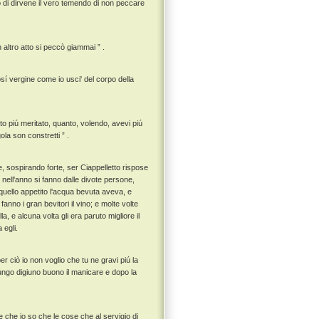
o di dirvene il vero temendo di non peccare
 altro atto si peccò giammai ” .
cosí vergine come io usci' del corpo della
nto piú meritato, quanto, volendo, avevi piú
ola son constretti ” .
, sospirando forte, ser Ciappelletto rispose
e nell'anno si fanno dalle divote persone,
 quello appetito l'acqua bevuta aveva, e
no i gran bevitori il vino; e molte volte
 e alcuna volta gli era paruto migliore il
 egli.
per ciò io non voglio che tu ne gravi piú la
ungo digiuno buono il manicare e dopo la
 che io so che le cose che al servigio di