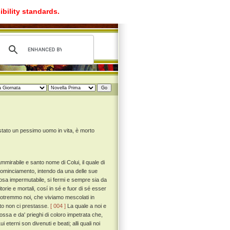
ibility standards.
stato un pessimo uomo in vita, è morto
irabile e santo nome di Colui, il quale di
e cominciamento, intendo da una delle sue
cosa impermutabile, si fermi e sempre sia da
rie e mortali, cosí in sé e fuor di sé esser
né potremmo noi, che viviamo mescolati in
nto non ci prestasse.
[ 004 ]
La quale a noi e
ssa e da' prieghi di coloro impetrata che,
eterni son divenuti e beati; alli quali noi