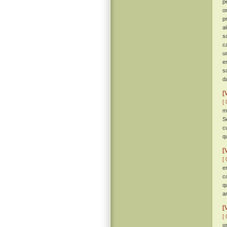
p
o
p
a
s
c
u
e
s
da
[
[ 
m
Se
c
qu
[
[ 
e
c
q
a
[
[ 
o