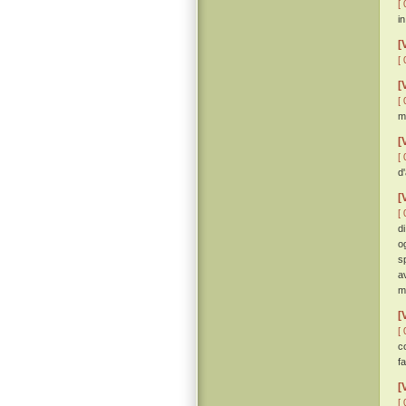
[ 
in
[
[ 
[
[ 
m
[
[ 
d
[
[ 
d
o
s
a
m
[
[ 
c
fa
[
[ 