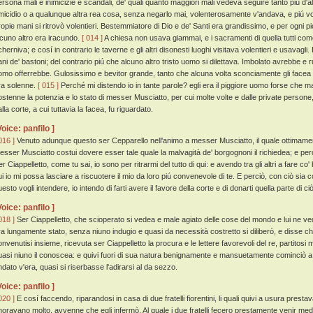
ersona mali e inimicizie e scandali, de' quali quanto maggiori mali vedeva seguire tanto piú d
micidio o a qualunque altra rea cosa, senza negarlo mai, volenterosamente v'andava, e piú vol
ropie mani si ritrovò volentieri. Bestemmiatore di Dio e de' Santi era grandissimo, e per ogni 
lcuno altro era iracundo.
[ 014 ]
A chiesa non usava giammai, e i sacramenti di quella tutti com
cherniva; e cosí in contrario le taverne e gli altri disonesti luoghi visitava volentieri e usavag
ani de' bastoni; del contrario piú che alcuno altro tristo uomo si dilettava. Imbolato avrebbe 
omo offerrebbe. Gulosissimo e bevitor grande, tanto che alcuna volta sconciamente gli facea n
ra solenne.
[ 015 ]
Perché mi distendo io in tante parole? egli era il piggiore uomo forse che 
ostenne la potenzia e lo stato di messer Musciatto, per cui molte volte e dalle private persone, 
lla corte, a cui tuttavia la facea, fu riguardato.
Voice: panfilo ]
016 ]
Venuto adunque questo ser Cepparello nell'animo a messer Musciatto, il quale ottimament
esser Musciatto costui dovere esser tale quale la malvagità de' borgognoni il richiedea; e perci
r Ciappelletto, come tu sai, io sono per ritrarmi del tutto di qui: e avendo tra gli altri a fare c
ui io mi possa lasciare a riscuotere il mio da loro piú convenevole di te. E perciò, con ciò sia 
esto vogli intendere, io intendo di farti avere il favore della corte e di donarti quella parte di 
Voice: panfilo ]
018 ]
Ser Ciappelletto, che scioperato si vedea e male agiato delle cose del mondo e lui ne 
ra lungamente stato, senza niuno indugio e quasi da necessità costretto si diliberò, e disse ch
onvenutisi insieme, ricevuta ser Ciappelletto la procura e le lettere favorevoli del re, partito
uasi niuno il conoscea: e quivi fuori di sua natura benignamente e mansuetamente cominciò a 
ndato v'era, quasi si riserbasse l'adirarsi al da sezzo.
Voice: panfilo ]
020 ]
E cosí faccendo, riparandosi in casa di due fratelli fiorentini, li quali quivi a usura pres
noravano molto, avvenne che egli infermò. Al quale i due fratelli fecero prestamente venir medi