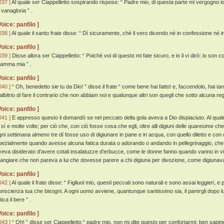
037 ]
Al quale ser Ciappelletto sospirando rispose: “ Padre mio, di questa parte mi vergogno i
 vanagloria ” .
Voice: panfilo ]
038 ]
Al quale il santo frate disse: “ Dí sicuramente, ché il vero dicendo né in confessione né in
Voice: panfilo ]
039 ]
Disse allora ser Ciappelletto: “ Poiché voi di questo mi fate sicuro, e io il vi dirò: io son 
amma mia ” .
Voice: panfilo ]
040 ]
“ Oh, benedetto sie tu da Dio! ” disse il frate “ come bene hai fatto! e, faccendolo, hai ta
'albitrio di fare il contrario che non abbiam noi e qualunque altri son quegli che sotto alcuna reg
Voice: panfilo ]
041 ]
E appresso questo il domandò se nel peccato della gola aveva a Dio dispiaciuto. Al quale
i sí e molte volte; per ciò che, con ciò fosse cosa che egli, oltre alli digiuni delle quaresime ch
gni settimana almeno tre dí fosse uso di digiunare in pane e in acqua, con quello diletto e con
pezialmente quando avesse alcuna fatica durata o adorando o andando in pellegrinaggio, che fan
veva disiderato d'avere cotali insalatuzze d'erbucce, come le donne fanno quando vanno in villa,
angiare che non pareva a lui che dovesse parere a chi digiuna per divozione, come digiunava
Voice: panfilo ]
042 ]
Al quale il frate disse: “ Figliuol mio, questi peccati sono naturali e sono assai leggieri, e 
onscienza tua che bisogni. A ogni uomo avviene, quantunque santissimo sia, il parergli dopo l
tica il bere ” .
Voice: panfilo ]
043 ]
“ Oh! ” disse ser Ciappelletto “ padre mio, non mi dite questo per confortarmi: ben sapete