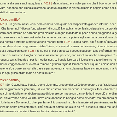
portuna alla sua santà racquistare.
[ 021 ]
Ma ogni aiuto era nullo, per ciò che il buono uomo, 
ivuto, secondo che i medici dicevano, andava di giorno in giorno di male in peggio come colui c
atelli si dolevan forte.
Voice: panfilo ]
022 ]
E un giorno, assai vicini della camera nella quale ser Ciappelletto giaceva infermo, s
 Che farem noi ” diceva l'uno all'altro “ di costui? Noi abbiamo de' fatti suoi pessimo partito al
ostra cosí infermo ne sarebbe gran biasimo e segno manifesto di poco senno, veggendo la gen
atto servire e medicare cosí sollecitamente, e ora, senza potere egli aver fatta cosa alcuna ch
asa nostra e infermo a morte vederlo mandar fuori.
[ 024 ]
D'altra parte, egli è stato sí malva
é prendere alcuno sagramento della Chiesa; e, morendo senza confessione, niuna chiesa vorrà 
ossi a guisa d'un cane.
[ 025 ]
E, se egli si pur confessa, i peccati suoi son tanti e sí orribili, ch
é prete ci sarà che 'l voglia né possa assolvere: per che, non assoluto, anche sarà gittato a' 
 questa terra, il quale sí per lo mestier nostro, il quale loro pare iniquissimo e tutto il giorno 
ubarci, veggendo ciò si leverà a romore e griderà: 'Questi lombardi cani, li quali a chiesa non s
ostenere'; e correrannoci alle case e per avventura non solamente l'avere ci ruberanno ma fors
oi in ogni guisa stiam male se costui muore ” .
Voice: panfilo ]
027 ]
Ser Ciappelletto, il quale, come dicemmo, presso giacea là dove costoro cosí ragionavano
olte veggiamo aver gl'infermi, udí ciò che costoro di lui dicevano; li quali egli si fece chiamare 
osa di me dubitiate né abbiate paura di ricevere per me alcun danno. Io ho inteso ciò che di 
osí n'averrebbe come voi dite, dove cosí andasse la bisogna come avvisate: ma ella andrà al
ngiurie fatte a Domenedio, che, per farnegli io una ora in su la mia morte, né piú né meno ne fa
enire un santo e valente frate, il piú che aver potete, se alcun ce n'è; e lasciate fare a me, ché
iei in maniera che starà bene e che dovrete esser contenti ” .