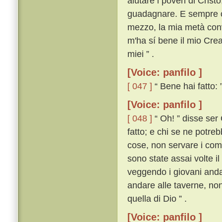
aiutare i poveri di Crist
guadagnare. E sempre co
mezzo, la mia metà conve
m'ha sí bene il mio Creat
miei ” .
[Voice: panfilo ]
[ 047 ]
“ Bene hai fatto: 
[Voice: panfilo ]
[ 048 ]
“ Oh! ” disse ser 
fatto; e chi se ne potreb
cose, non servare i com
sono state assai volte il
veggendo i giovani andar
andare alle taverne, non
quella di Dio ” .
[Voice: panfilo ]