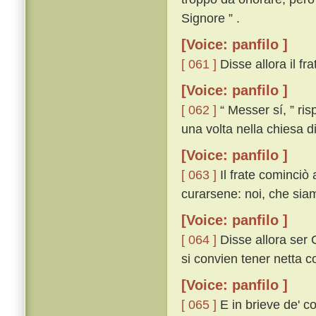
Signore ” .
[Voice: panfilo ]
[ 061 ]
Disse allora il frat
[Voice: panfilo ]
[ 062 ]
“ Messer sí, ” ri
una volta nella chiesa di
[Voice: panfilo ]
[ 063 ]
Il frate cominciò 
curarsene: noi, che siamo 
[Voice: panfilo ]
[ 064 ]
Disse allora ser C
si convien tener netta co
[Voice: panfilo ]
[ 065 ]
E in brieve de' co