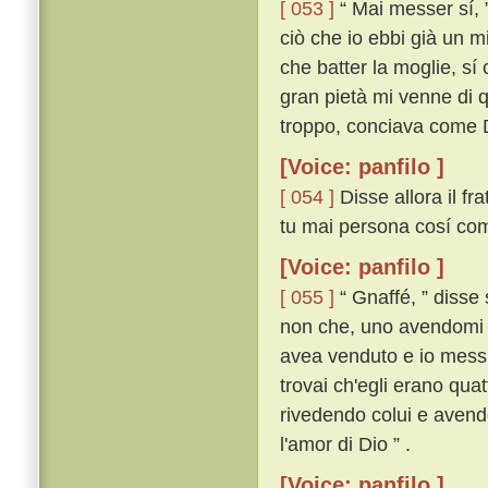
[ 053 ]
“ Mai messer sí, ”
ciò che io ebbi già un m
che batter la moglie, sí c
gran pietà mi venne di q
troppo, conciava come Di
[Voice: panfilo ]
[ 054 ]
Disse allora il fr
tu mai persona cosí com
[Voice: panfilo ]
[ 055 ]
“ Gnaffé, ” disse 
non che, uno avendomi r
avea venduto e io messi
trovai ch'egli erano qua
rivedendo colui e avendo
l'amor di Dio ” .
[Voice: panfilo ]