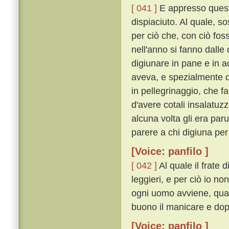
[ 041 ]
E appresso quest
dispiaciuto. Al quale, so
per ciò che, con ciò foss
nell'anno si fanno dalle
digiunare in pane e in a
aveva, e spezialmente 
in pellegrinaggio, che fa
d'avere cotali insalatu
alcuna volta gli era par
parere a chi digiuna per
[Voice: panfilo ]
[ 042 ]
Al quale il frate 
leggieri, e per ciò io no
ogni uomo avviene, quan
buono il manicare e dopo 
[Voice: panfilo ]