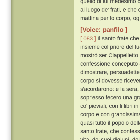
quello di lui medesimo 
al luogo de' frati, e che
mattina per lo corpo, o
[Voice: panfilo ]
[ 083 ]
Il santo frate che
insieme col priore del luo
mostrò ser Ciappelletto
confessione conceputo 
dimostrare, persuadette
corpo si dovesse riceve
s'acordarono: e la sera, 
sopr'esso fecero una gran
co' pieviali, con li libr
corpo e con grandissima 
quasi tutto il popolo del
santo frate, che confess
vita, de' suoi digiuni, de