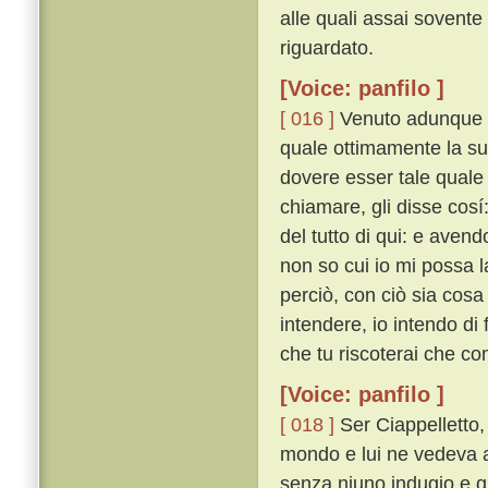
alle quali assai sovente f
riguardato.
[Voice: panfilo ]
[ 016 ]
Venuto adunque q
quale ottimamente la su
dovere esser tale quale l
chiamare, gli disse cosí
del tutto di qui: e avendo
non so cui io mi possa l
perciò, con ciò sia cosa
intendere, io intendo di f
che tu riscoterai che co
[Voice: panfilo ]
[ 018 ]
Ser Ciappelletto,
mondo e lui ne vedeva 
senza niuno indugio e qu