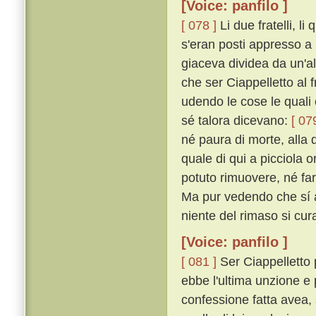
[Voice: panfilo ]
[ 078 ]
Li due fratelli, l
s'eran posti appresso a 
giaceva dividea da un'a
che ser Ciappelletto al f
udendo le cose le quali 
sé talora dicevano:
[ 07
né paura di morte, alla q
quale di qui a picciola 
potuto rimuovere, né far
Ma pur vedendo che sí a
niente del rimaso si cur
[Voice: panfilo ]
[ 081 ]
Ser Ciappelletto
ebbe l'ultima unzione e
confessione fatta avea, 