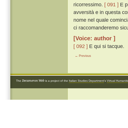
ricorressimo.
[ 091 ]
E pe
avversità e in questa co
nome nel quale cominciat
ci raccomanderemo sicur
[Voice: author ]
[ 092 ]
E qui si tacque.
← Previous
Decameron Web
The
is a project of the
Italian Studies Department
's
Virtual Humanit