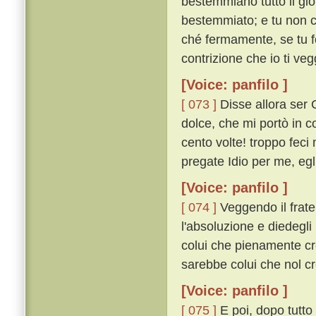
bestemmiano tutto il gior
bestemmiato; e tu non cr
ché fermamente, se tu fo
contrizione che io ti veg
[Voice: panfilo ]
[ 073 ]
Disse allora ser 
dolce, che mi portò in co
cento volte! troppo fec
pregate Idio per me, egl
[Voice: panfilo ]
[ 074 ]
Veggendo il frate 
l'absoluzione e diedegl
colui che pienamente cr
sarebbe colui che nol c
[Voice: panfilo ]
[ 075 ]
E poi, dopo tutto 