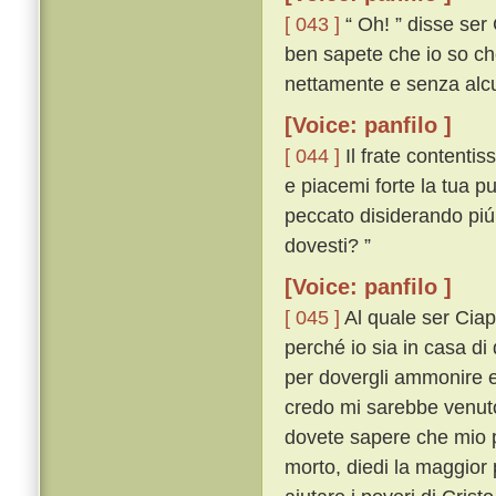
[ 043 ]
“ Oh! ” disse ser 
ben sapete che io so che
nettamente e senza alcu
[Voice: panfilo ]
[ 044 ]
Il frate contentis
e piacemi forte la tua p
peccato disiderando piú
dovesti? ”
[Voice: panfilo ]
[ 045 ]
Al quale ser Ciapp
perché io sia in casa di 
per dovergli ammonire e
credo mi sarebbe venuto 
dovete sapere che mio p
morto, diedi la maggior 