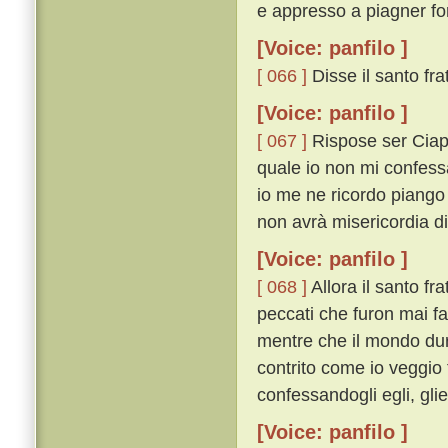
e appresso a piagner fo
[Voice: panfilo ]
[ 066 ]
Disse il santo frat
[Voice: panfilo ]
[ 067 ]
Rispose ser Ciapp
quale io non mi confessa
io me ne ricordo piango
non avrà misericordia d
[Voice: panfilo ]
[ 068 ]
Allora il santo fra
peccati che furon mai fat
mentre che il mondo dure
contrito come io veggio t
confessandogli egli, gli
[Voice: panfilo ]