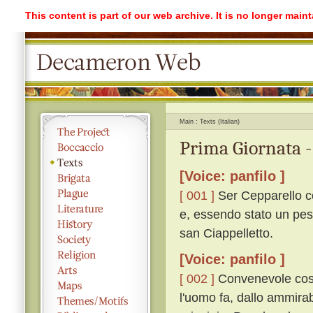
This content is part of our web archive. It is no longer mai
Main
Texts (Italian)
Prima Giornata -
[Voice: panfilo ]
[ 001 ]
Ser Cepparello co
e, essendo stato un pes
san Ciappelletto.
[Voice: panfilo ]
[ 002 ]
Convenevole cosa
l'uomo fa, dallo ammirabi