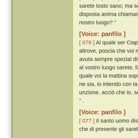
sarete tosto sano; ma s
disposta anima chiamasse
nostro luogo? ”
[Voice: panfilo ]
[ 076 ]
Al quale ser Ciapp
altrove, poscia che voi
avuta sempre spezial di
al vostro luogo sarete, 
quale voi la mattina sop
ne sia, io intendo con l
unzione, acciò che io, 
” .
[Voice: panfilo ]
[ 077 ]
Il santo uomo dis
che di presente gli sare