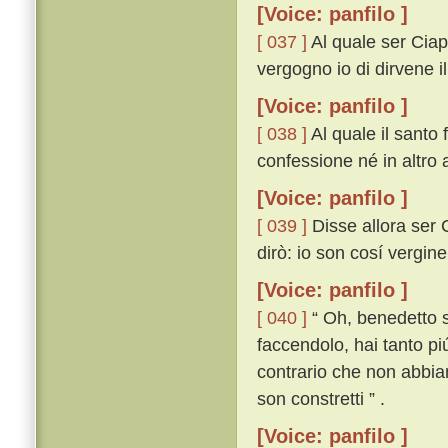
[Voice: panfilo ]
[ 037 ]
Al quale ser Ciap
vergogno io di dirvene i
[Voice: panfilo ]
[ 038 ]
Al quale il santo 
confessione né in altro 
[Voice: panfilo ]
[ 039 ]
Disse allora ser Ci
dirò: io son cosí vergin
[Voice: panfilo ]
[ 040 ]
“ Oh, benedetto si
faccendolo, hai tanto piú
contrario che non abbia
son constretti ” .
[Voice: panfilo ]