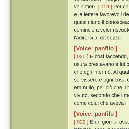
volentieri.
[ 019 ]
Per che
e le lettere favorevoli 
quasi niuno il conoscea
cominciò a voler riscuot
l'adirarsi al da sezzo.
[Voice: panfilo ]
[ 020 ]
E cosí faccendo, ri
usura prestavano e lui
che egli infermò. Al qual
servissero e ogni cosa 
era nullo, per ciò che i
vivuto, secondo che i me
come colui che aveva il m
[Voice: panfilo ]
[ 022 ]
E un giorno, assa