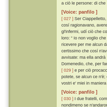
a ciò le persone: di che
[Voice: panfilo ]
[ 027 ]
Ser Ciappelletto,
cosí ragionavano, avendo
gl'infermi, udí ciò che c
loro: “ Io non voglio ch
ricevere per me alcun d
certissimo che cosí n'a
avvisate: ma ella andrà
Domenedio, che, per far
[ 029 ]
e per ciò procacci
potete, se alcun ce n'è;
vostri e' miei in manier
[Voice: panfilo ]
[ 030 ]
I due fratelli, c
nondimeno se n'andarono