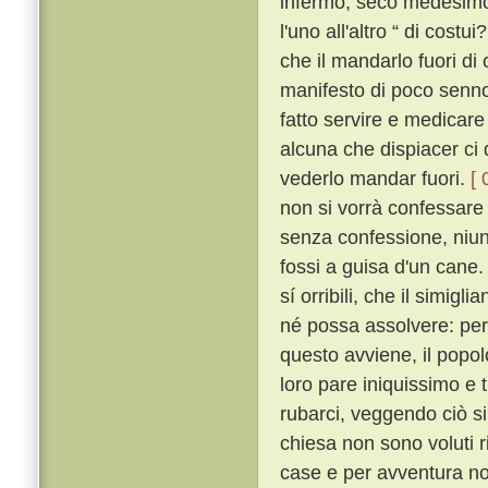
infermo, seco medesimo
l'uno all'altro “ di cost
che il mandarlo fuori d
manifesto di poco senno
fatto servire e medicare
alcuna che dispiacer ci
vederlo mandar fuori.
[ 
non si vorrà confessar
senza confessione, niuna
fossi a guisa d'un cane
sí orribili, che il simigl
né possa assolvere: per 
questo avviene, il popolo
loro pare iniquissimo e 
rubarci, veggendo ciò si
chiesa non sono voluti r
case e per avventura no