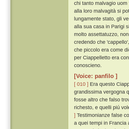
chi tanto malvagio uom 
alla loro malvagità si p
lungamente stato, gli v
alla sua casa in Parigi s
molto assettatuzzo, non 
credendo che 'cappello', 
che piccolo era come di
per Ciappelletto era con
conoscieno.
[Voice: panfilo ]
[ 010 ]
Era questo Ciappe
grandissima vergogna q
fosse altro che falso tro
richesto, e quelli piú v
]
Testimonianze false co
a quei tempi in Francia 