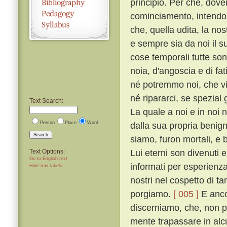
principio. Per che, dove
cominciamento, intendo 
che, quella udita, la no
e sempre sia da noi il 
cose temporali tutte sono
noia, d'angoscia e di fati
né potremmo noi, che vi
né ripararci, se spezial
Text Search:
La quale a noi e in noi
Person
Place
Word
dalla sua propria benign
Search
siamo, furon mortali, e 
Lui eterni son divenuti e
Text Options:
Go to English text
informati per esperienza 
Hide text labels
nostri nel cospetto di ta
porgiamo.
[ 005 ]
E ancor
discerniamo, che, non p
mente trapassare in alc