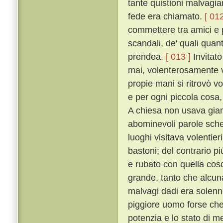
tante quistioni malvagia
fede era chiamato.
[ 012
commettere tra amici e p
scandali, de' quali quan
prendea.
[ 013 ]
Invitato
mai, volenterosamente v
propie mani si ritrovò v
e per ogni piccola cosa,
A chiesa non usava giam
abominevoli parole schern
luoghi visitava volentie
bastoni; del contrario p
e rubato con quella cos
grande, tanto che alcuna
malvagi dadi era solen
piggiore uomo forse che
potenzia e lo stato di m