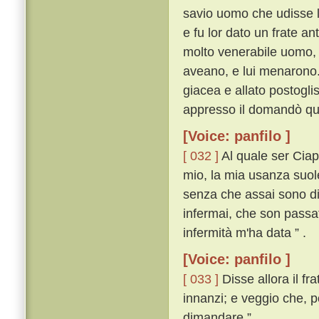
savio uomo che udisse l
e fu lor dato un frate an
molto venerabile uomo, n
aveano, e lui menarono
giacea e allato postogli
appresso il domandò qua
[Voice: panfilo ]
[ 032 ]
Al quale ser Ciap
mio, la mia usanza suol
senza che assai sono di 
infermai, che son passat
infermità m'ha data ” .
[Voice: panfilo ]
[ 033 ]
Disse allora il fra
innanzi; e veggio che, po
dimandare ” .