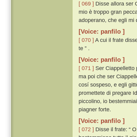
[ 069 ]
Disse allora ser 
mio è troppo gran peccat
adoperano, che egli mi 
[Voice: panfilo ]
[ 070 ]
A cui il frate dis
te ” .
[Voice: panfilo ]
[ 071 ]
Ser Ciappelletto p
ma poi che ser Ciappell
cosí sospeso, e egli git
promettete di pregare Id
piccolino, io bestemmia
piagner forte.
[Voice: panfilo ]
[ 072 ]
Disse il frate: “ 