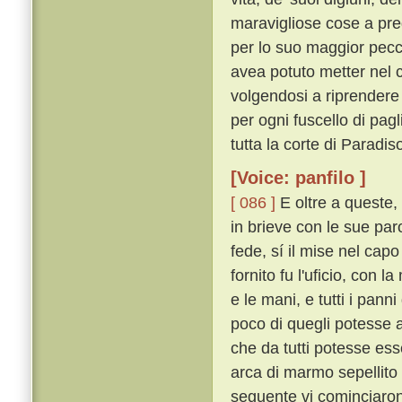
maravigliose cose a pred
per lo suo maggior pec
avea potuto metter nel 
volgendosi a riprendere 
per ogni fuscello di pagl
tutta la corte di Paradiso
[Voice: panfilo ]
[ 086 ]
E oltre a queste, 
in brieve con le sue paro
fede, sí il mise nel capo
fornito fu l'uficio, con 
e le mani, e tutti i pann
poco di quegli potesse a
che da tutti potesse ess
arca di marmo sepellito
seguente vi cominciaron