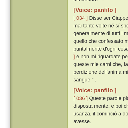
[Voice: panfilo ]
[ 034 ]
Disse ser Ciappell
mai tante volte né sí s
generalmente di tutti i m
quello che confessato m
puntalmente d'ogni cos
]
e non mi riguardate per
queste mie carni che, f
perdizione dell'anima mi
sangue ” .
[Voice: panfilo ]
[ 036 ]
Queste parole pi
disposta mente: e poi 
usanza, il cominciò a d
avesse.