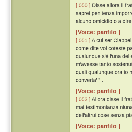
[ 050 ]
Disse allora il fr
saprei penitenza imporre
alcuno omicidio o a dire 
[Voice: panfilo ]
[ 051 ]
A cui ser Ciappel
come dite voi coteste pa
qualunque s'è l'una dell
m'avesse tanto sostenuto
quali qualunque ora io n
converta' ” .
[Voice: panfilo ]
[ 052 ]
Allora disse il fra
mai testimonianza niuna 
dell'altrui cose senza pi
[Voice: panfilo ]