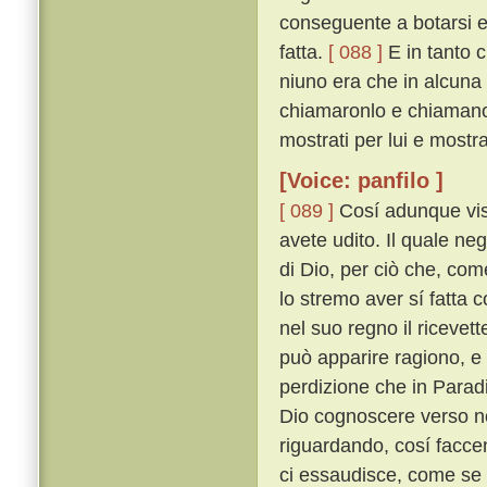
conseguente a botarsi e
fatta.
[ 088 ]
E in tanto c
niuno era che in alcuna 
chiamaronlo e chiamano 
mostrati per lui e mostr
[Voice: panfilo ]
[ 089 ]
Cosí adunque vis
avete udito. Il quale ne
di Dio, per ciò che, com
lo stremo aver sí fatta c
nel suo regno il ricevet
può apparire ragiono, e 
perdizione che in Parad
Dio cognoscere verso noi
riguardando, cosí facc
ci essaudisce, come se