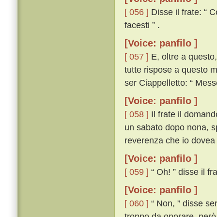
[ 056 ]
Disse il frate: “ 
facesti ” .
[Voice: panfilo ]
[ 057 ]
E, oltre a questo,
tutte rispose a questo m
ser Ciappelletto: “ Mess
[Voice: panfilo ]
[ 058 ]
Il frate il domandò
un sabato dopo nona, sp
reverenza che io dovea 
[Voice: panfilo ]
[ 059 ]
“ Oh! ” disse il fr
[Voice: panfilo ]
[ 060 ]
“ Non, ” disse se
troppo da onorare, però c