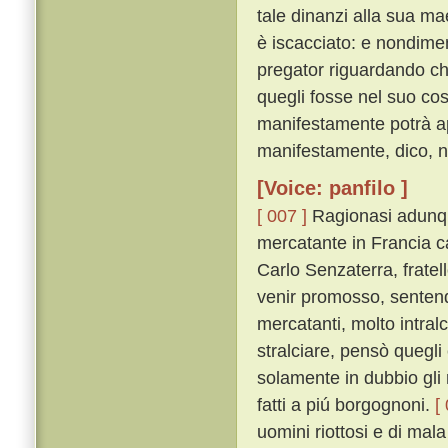
tale dinanzi alla sua ma
è iscacciato: e nondimen
pregator riguardando che
quegli fosse nel suo co
manifestamente potrà app
manifestamente, dico, no
[Voice: panfilo ]
[ 007 ]
Ragionasi adunqu
mercatante in Francia 
Carlo Senzaterra, frate
venir promosso, sentendo 
mercatanti, molto intralc
stralciare, pensò quegli
solamente in dubbio gli r
fatti a piú borgognoni.
[
uomini riottosi e di mal