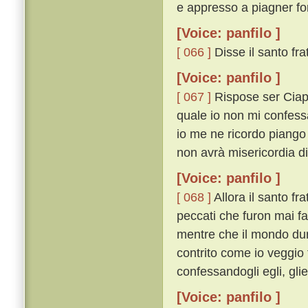
e appresso a piagner fo
[Voice: panfilo ]
[ 066 ]
Disse il santo frat
[Voice: panfilo ]
[ 067 ]
Rispose ser Ciapp
quale io non mi confessa
io me ne ricordo piango
non avrà misericordia d
[Voice: panfilo ]
[ 068 ]
Allora il santo fra
peccati che furon mai fat
mentre che il mondo dure
contrito come io veggio t
confessandogli egli, gli
[Voice: panfilo ]