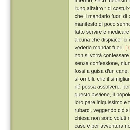
infermo, seco medesimo
l'uno all'altro “ di cost
che il mandarlo fuori d
manifesto di poco senno
fatto servire e medicare
alcuna che dispiacer ci
vederlo mandar fuori.
[ 
non si vorrà confessar
senza confessione, niuna
fossi a guisa d'un cane
sí orribili, che il simigl
né possa assolvere: per 
questo avviene, il popolo
loro pare iniquissimo e 
rubarci, veggendo ciò si
chiesa non sono voluti r
case e per avventura no