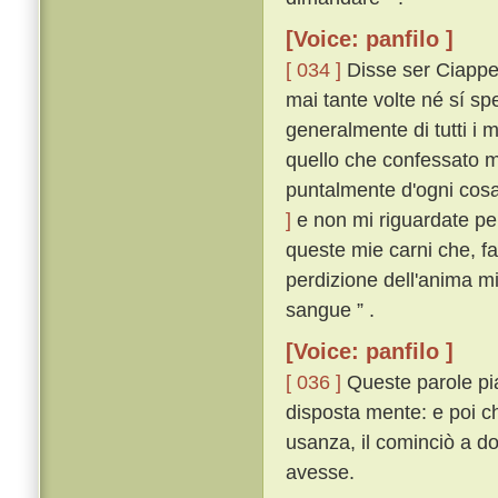
[Voice: panfilo ]
[ 034 ]
Disse ser Ciappell
mai tante volte né sí s
generalmente di tutti i m
quello che confessato m
puntalmente d'ogni cos
]
e non mi riguardate per
queste mie carni che, f
perdizione dell'anima mi
sangue ” .
[Voice: panfilo ]
[ 036 ]
Queste parole pi
disposta mente: e poi 
usanza, il cominciò a d
avesse.