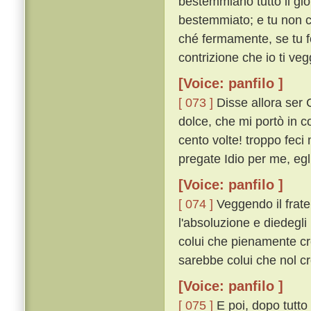
bestemmiano tutto il gior
bestemmiato; e tu non cr
ché fermamente, se tu fo
contrizione che io ti veg
[Voice: panfilo ]
[ 073 ]
Disse allora ser 
dolce, che mi portò in co
cento volte! troppo fec
pregate Idio per me, egl
[Voice: panfilo ]
[ 074 ]
Veggendo il frate 
l'absoluzione e diedegl
colui che pienamente cr
sarebbe colui che nol c
[Voice: panfilo ]
[ 075 ]
E poi, dopo tutto 