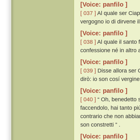
[Voice: panfilo ]
[ 037 ]
Al quale ser Ciap
vergogno io di dirvene i
[Voice: panfilo ]
[ 038 ]
Al quale il santo 
confessione né in altro 
[Voice: panfilo ]
[ 039 ]
Disse allora ser Ci
dirò: io son cosí vergin
[Voice: panfilo ]
[ 040 ]
“ Oh, benedetto si
faccendolo, hai tanto piú
contrario che non abbia
son constretti ” .
[Voice: panfilo ]