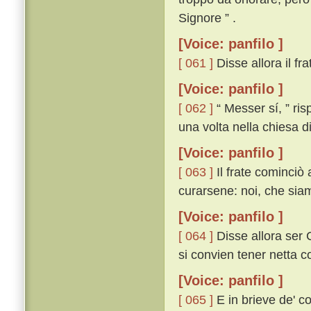
Signore ” .
[Voice: panfilo ]
[ 061 ]
Disse allora il frat
[Voice: panfilo ]
[ 062 ]
“ Messer sí, ” ri
una volta nella chiesa di
[Voice: panfilo ]
[ 063 ]
Il frate cominciò 
curarsene: noi, che siamo 
[Voice: panfilo ]
[ 064 ]
Disse allora ser C
si convien tener netta co
[Voice: panfilo ]
[ 065 ]
E in brieve de' co