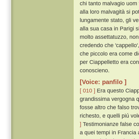
chi tanto malvagio uom 
alla loro malvagità si p
lungamente stato, gli v
alla sua casa in Parigi s
molto assettatuzzo, non 
credendo che 'cappello', 
che piccolo era come di
per Ciappelletto era con
conoscieno.
[Voice: panfilo ]
[ 010 ]
Era questo Ciappe
grandissima vergogna q
fosse altro che falso tro
richesto, e quelli piú v
]
Testimonianze false co
a quei tempi in Francia 