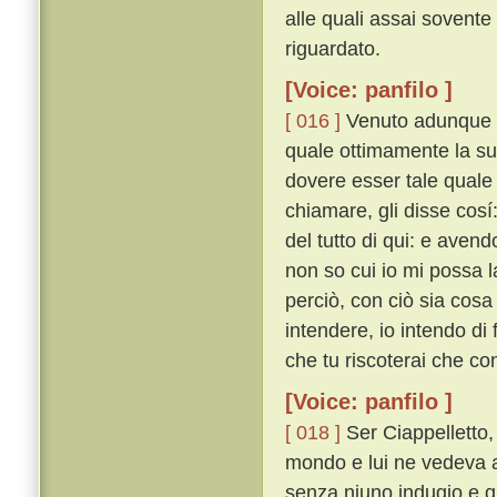
alle quali assai sovente f
riguardato.
[Voice: panfilo ]
[ 016 ]
Venuto adunque q
quale ottimamente la su
dovere esser tale quale l
chiamare, gli disse cosí
del tutto di qui: e avendo
non so cui io mi possa l
perciò, con ciò sia cosa
intendere, io intendo di f
che tu riscoterai che co
[Voice: panfilo ]
[ 018 ]
Ser Ciappelletto,
mondo e lui ne vedeva 
senza niuno indugio e qu