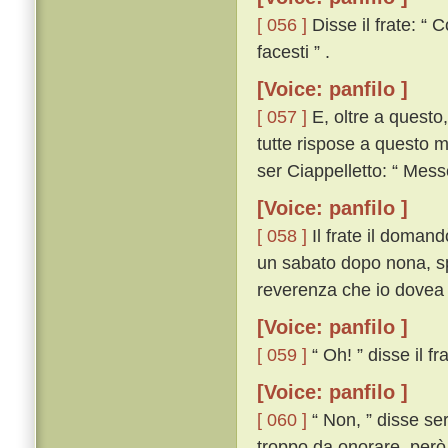
[ 056 ]
Disse il frate: “ 
facesti ” .
[Voice: panfilo ]
[ 057 ]
E, oltre a questo,
tutte rispose a questo m
ser Ciappelletto: “ Mess
[Voice: panfilo ]
[ 058 ]
Il frate il domandò
un sabato dopo nona, sp
reverenza che io dovea 
[Voice: panfilo ]
[ 059 ]
“ Oh! ” disse il fr
[Voice: panfilo ]
[ 060 ]
“ Non, ” disse se
troppo da onorare, però c