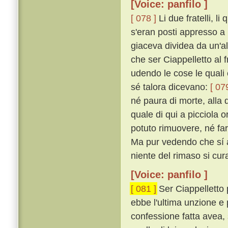
[Voice: panfilo ]
[ 078 ]
Li due fratelli, l
s'eran posti appresso a 
giaceva dividea da un'a
che ser Ciappelletto al f
udendo le cose le quali 
sé talora dicevano:
[ 07
né paura di morte, alla q
quale di qui a picciola 
potuto rimuovere, né far
Ma pur vedendo che sí a
niente del rimaso si cur
[Voice: panfilo ]
[ 081 ]
Ser Ciappelletto
ebbe l'ultima unzione e
confessione fatta avea, 