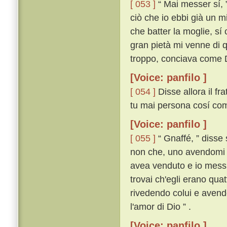
[ 053 ]
“ Mai messer sí, ”
ciò che io ebbi già un m
che batter la moglie, sí c
gran pietà mi venne di q
troppo, conciava come Di
[Voice: panfilo ]
[ 054 ]
Disse allora il fr
tu mai persona cosí com
[Voice: panfilo ]
[ 055 ]
“ Gnaffé, ” disse 
non che, uno avendomi r
avea venduto e io messi
trovai ch'egli erano qua
rivedendo colui e avendo
l'amor di Dio ” .
[Voice: panfilo ]