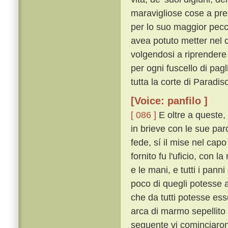
maravigliose cose a pred
per lo suo maggior pec
avea potuto metter nel 
volgendosi a riprendere 
per ogni fuscello di pagl
tutta la corte di Paradiso
[Voice: panfilo ]
[ 086 ]
E oltre a queste, 
in brieve con le sue paro
fede, sí il mise nel capo
fornito fu l'uficio, con 
e le mani, e tutti i pann
poco di quegli potesse a
che da tutti potesse ess
arca di marmo sepellito
seguente vi cominciaron