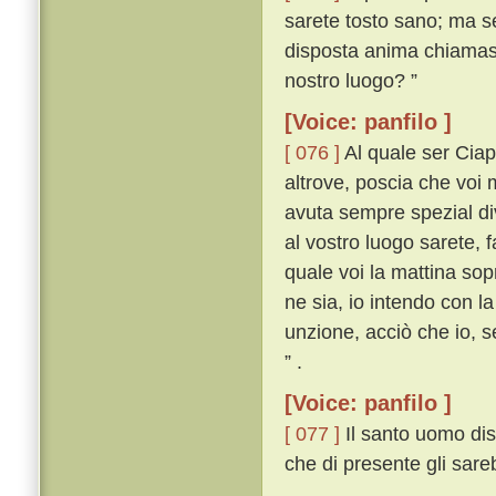
sarete tosto sano; ma s
disposta anima chiamasse
nostro luogo? ”
[Voice: panfilo ]
[ 076 ]
Al quale ser Ciapp
altrove, poscia che voi
avuta sempre spezial di
al vostro luogo sarete, 
quale voi la mattina sop
ne sia, io intendo con l
unzione, acciò che io, 
” .
[Voice: panfilo ]
[ 077 ]
Il santo uomo dis
che di presente gli sare