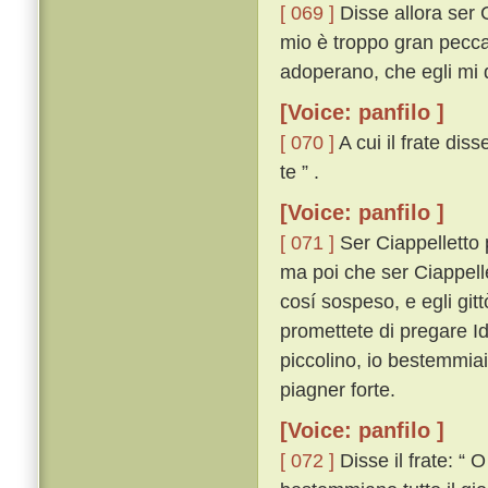
[ 069 ]
Disse allora ser 
mio è troppo gran peccat
adoperano, che egli mi 
[Voice: panfilo ]
[ 070 ]
A cui il frate dis
te ” .
[Voice: panfilo ]
[ 071 ]
Ser Ciappelletto p
ma poi che ser Ciappell
cosí sospeso, e egli git
promettete di pregare Id
piccolino, io bestemmia
piagner forte.
[Voice: panfilo ]
[ 072 ]
Disse il frate: “ 