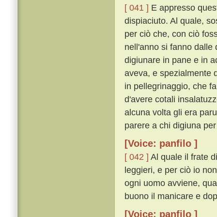
[ 041 ]
E appresso quest
dispiaciuto. Al quale, so
per ciò che, con ciò foss
nell'anno si fanno dalle
digiunare in pane e in a
aveva, e spezialmente 
in pellegrinaggio, che fa
d'avere cotali insalatu
alcuna volta gli era par
parere a chi digiuna per
[Voice: panfilo ]
[ 042 ]
Al quale il frate 
leggieri, e per ciò io no
ogni uomo avviene, quan
buono il manicare e dopo 
[Voice: panfilo ]