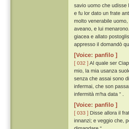
savio uomo che udisse l
e fu lor dato un frate an
molto venerabile uomo, n
aveano, e lui menarono
giacea e allato postogli
appresso il domandò qua
[Voice: panfilo ]
[ 032 ]
Al quale ser Ciap
mio, la mia usanza suol
senza che assai sono di 
infermai, che son passat
infermità m'ha data ” .
[Voice: panfilo ]
[ 033 ]
Disse allora il fra
innanzi; e veggio che, po
dimandare ” .