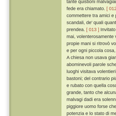
tante quistioni malvagia
fede era chiamato.
[ 012
commettere tra amici e p
scandali, de' quali quan
prendea.
[ 013 ]
Invitato
mai, volenterosamente v
propie mani si ritrovò v
e per ogni piccola cosa,
A chiesa non usava giam
abominevoli parole schern
luoghi visitava volentie
bastoni; del contrario p
e rubato con quella cos
grande, tanto che alcuna
malvagi dadi era solen
piggiore uomo forse che
potenzia e lo stato di m