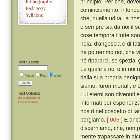
principio. Per che, dove
cominciamento, intendo 
che, quella udita, la no
e sempre sia da noi il 
cose temporali tutte sono
noia, d'angoscia e di fati
né potremmo noi, che vi
né ripararci, se spezial
Text Search:
La quale a noi e in noi
Person
Place
Word
dalla sua propria benign
Search
siamo, furon mortali, e 
Lui eterni son divenuti e
Text Options:
Go to English text
informati per esperienza 
Hide text labels
nostri nel cospetto di ta
porgiamo.
[ 005 ]
E ancor
discerniamo, che, non p
mente trapassare in alc