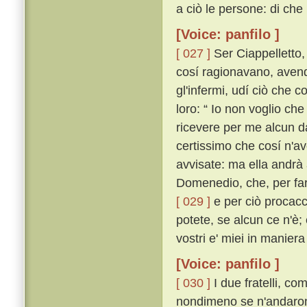
a ciò le persone: di che
[Voice: panfilo ]
[ 027 ]
Ser Ciappelletto,
cosí ragionavano, avendo
gl'infermi, udí ciò che c
loro: “ Io non voglio ch
ricevere per me alcun d
certissimo che cosí n'a
avvisate: ma ella andrà
Domenedio, che, per far
[ 029 ]
e per ciò procacci
potete, se alcun ce n'è;
vostri e' miei in manier
[Voice: panfilo ]
[ 030 ]
I due fratelli, c
nondimeno se n'andarono