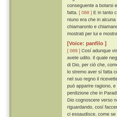
conseguente a botarsi e
fatta.
[ 088 ]
E in tanto c
niuno era che in alcuna 
chiamaronlo e chiamano 
mostrati per lui e mostr
[Voice: panfilo ]
[ 089 ]
Cosí adunque vis
avete udito. Il quale ne
di Dio, per ciò che, com
lo stremo aver sí fatta c
nel suo regno il ricevet
può apparire ragiono, e 
perdizione che in Parad
Dio cognoscere verso noi
riguardando, cosí facc
ci essaudisce, come se