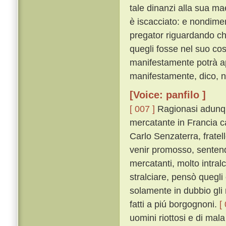
tale dinanzi alla sua ma
è iscacciato: e nondimen
pregator riguardando che
quegli fosse nel suo co
manifestamente potrà app
manifestamente, dico, no
[Voice: panfilo ]
[ 007 ]
Ragionasi adunqu
mercatante in Francia 
Carlo Senzaterra, frate
venir promosso, sentendo 
mercatanti, molto intralc
stralciare, pensò quegli
solamente in dubbio gli r
fatti a piú borgognoni.
[
uomini riottosi e di mal