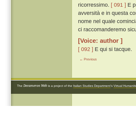
ricorressimo.
[ 091 ]
E pe
avversità e in questa co
nome nel quale cominciat
ci raccomanderemo sicur
[Voice: author ]
[ 092 ]
E qui si tacque.
← Previous
Decameron Web
The
is a project of the
Italian Studies Department
's
Virtual Humanit