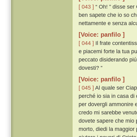
[ 043 ]
“ Oh! ” disse ser 
ben sapete che io so che
nettamente e senza alcu
[Voice: panfilo ]
[ 044 ]
Il frate contentis
e piacemi forte la tua p
peccato disiderando piú
dovesti? ”
[Voice: panfilo ]
[ 045 ]
Al quale ser Ciapp
perché io sia in casa di 
per dovergli ammonire e
credo mi sarebbe venuto 
dovete sapere che mio p
morto, diedi la maggior 