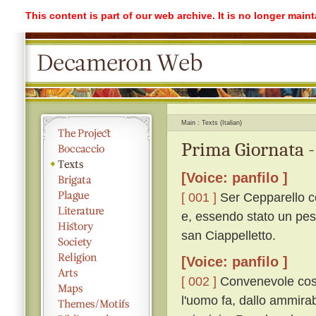
This content is part of our web archive. It is no longer mai
Main
Texts (Italian)
Prima Giornata -
[Voice: panfilo ]
[ 001 ]
Ser Cepparello co
e, essendo stato un pes
san Ciappelletto.
[Voice: panfilo ]
[ 002 ]
Convenevole cosa
l'uomo fa, dallo ammirabi