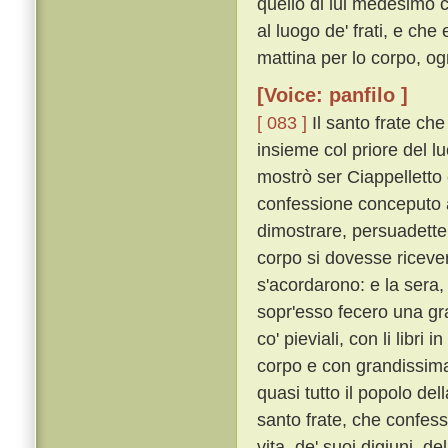
quello di lui medesimo 
al luogo de' frati, e che
mattina per lo corpo, o
[Voice: panfilo ]
[ 083 ]
Il santo frate che
insieme col priore del luo
mostrò ser Ciappelletto
confessione conceputo 
dimostrare, persuadette
corpo si dovesse riceve
s'acordarono: e la sera, 
sopr'esso fecero una gran
co' pieviali, con li libr
corpo e con grandissima 
quasi tutto il popolo del
santo frate, che confess
vita, de' suoi digiuni, de