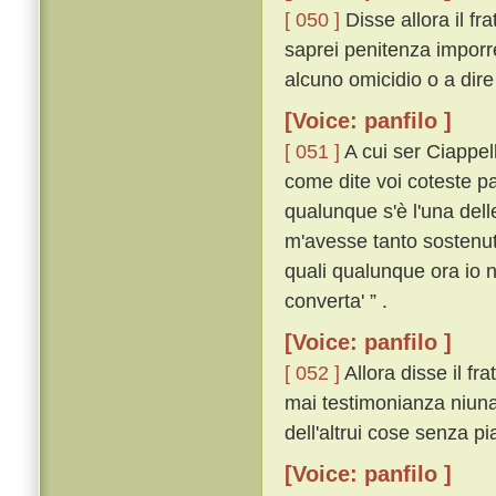
[ 050 ]
Disse allora il fr
saprei penitenza imporre
alcuno omicidio o a dire 
[Voice: panfilo ]
[ 051 ]
A cui ser Ciappel
come dite voi coteste pa
qualunque s'è l'una dell
m'avesse tanto sostenuto
quali qualunque ora io n
converta' ” .
[Voice: panfilo ]
[ 052 ]
Allora disse il fra
mai testimonianza niuna 
dell'altrui cose senza pi
[Voice: panfilo ]