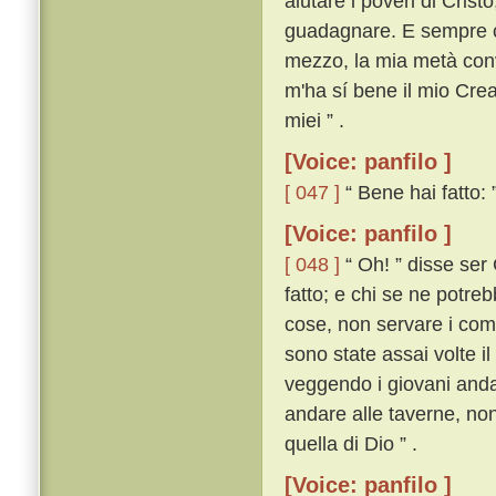
aiutare i poveri di Crist
guadagnare. E sempre co
mezzo, la mia metà conve
m'ha sí bene il mio Creat
miei ” .
[Voice: panfilo ]
[ 047 ]
“ Bene hai fatto: 
[Voice: panfilo ]
[ 048 ]
“ Oh! ” disse ser 
fatto; e chi se ne potreb
cose, non servare i com
sono state assai volte il
veggendo i giovani andar
andare alle taverne, non
quella di Dio ” .
[Voice: panfilo ]