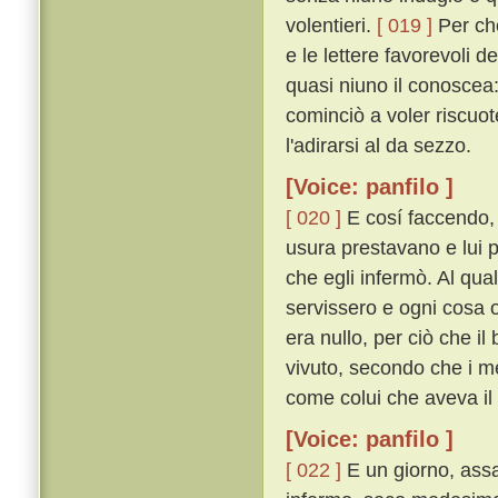
volentieri.
[ 019 ]
Per che
e le lettere favorevoli 
quasi niuno il conoscea
cominciò a voler riscuot
l'adirarsi al da sezzo.
[Voice: panfilo ]
[ 020 ]
E cosí faccendo, ri
usura prestavano e lui
che egli infermò. Al qual
servissero e ogni cosa 
era nullo, per ciò che i
vivuto, secondo che i me
come colui che aveva il m
[Voice: panfilo ]
[ 022 ]
E un giorno, assa