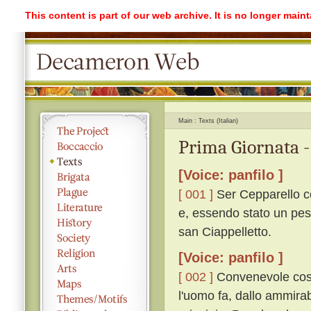
This content is part of our web archive. It is no longer mai
Main
Texts (Italian)
Prima Giornata -
[Voice: panfilo ]
[ 001 ]
Ser Cepparello co
e, essendo stato un pes
san Ciappelletto.
[Voice: panfilo ]
[ 002 ]
Convenevole cosa
l'uomo fa, dallo ammirabi