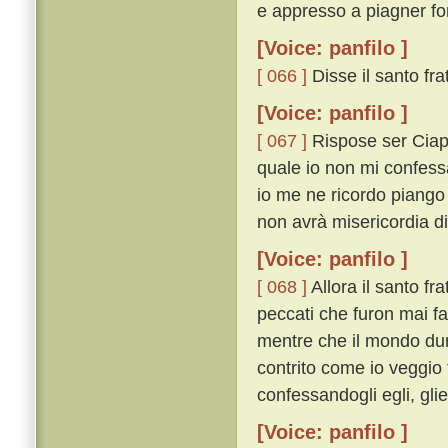
e appresso a piagner fo
[Voice: panfilo ]
[ 066 ]
Disse il santo frat
[Voice: panfilo ]
[ 067 ]
Rispose ser Ciapp
quale io non mi confessa
io me ne ricordo piango
non avrà misericordia d
[Voice: panfilo ]
[ 068 ]
Allora il santo fra
peccati che furon mai fat
mentre che il mondo dure
contrito come io veggio t
confessandogli egli, gli
[Voice: panfilo ]