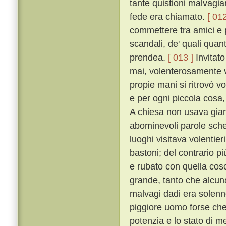
tante quistioni malvagia
fede era chiamato.
[ 012
commettere tra amici e p
scandali, de' quali quan
prendea.
[ 013 ]
Invitato
mai, volenterosamente v
propie mani si ritrovò v
e per ogni piccola cosa,
A chiesa non usava giam
abominevoli parole schern
luoghi visitava volentie
bastoni; del contrario p
e rubato con quella cos
grande, tanto che alcuna
malvagi dadi era solen
piggiore uomo forse che
potenzia e lo stato di m