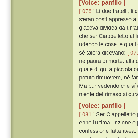
[Voice: panfilo ]
[ 078 ]
Li due fratelli, l
s'eran posti appresso a 
giaceva dividea da un'a
che ser Ciappelletto al f
udendo le cose le quali 
sé talora dicevano:
[ 07
né paura di morte, alla q
quale di qui a picciola 
potuto rimuovere, né far
Ma pur vedendo che sí a
niente del rimaso si cur
[Voice: panfilo ]
[ 081 ]
Ser Ciappelletto
ebbe l'ultima unzione e
confessione fatta avea, 