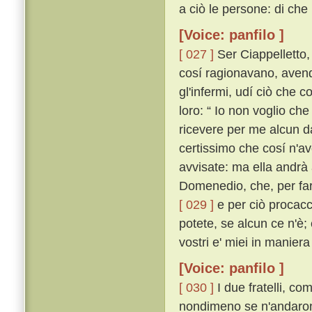
a ciò le persone: di che
[Voice: panfilo ]
[ 027 ]
Ser Ciappelletto,
cosí ragionavano, avendo
gl'infermi, udí ciò che c
loro: “ Io non voglio ch
ricevere per me alcun d
certissimo che cosí n'a
avvisate: ma ella andrà
Domenedio, che, per far
[ 029 ]
e per ciò procacci
potete, se alcun ce n'è;
vostri e' miei in manier
[Voice: panfilo ]
[ 030 ]
I due fratelli, c
nondimeno se n'andarono