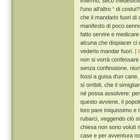
infermo, seco medesimo
l'uno all'altro “ di cost
che il mandarlo fuori d
manifesto di poco senno
fatto servire e medicare
alcuna che dispiacer ci
vederlo mandar fuori.
[ 
non si vorrà confessar
senza confessione, niuna
fossi a guisa d'un cane
sí orribili, che il simigl
né possa assolvere: per 
questo avviene, il popolo
loro pare iniquissimo e 
rubarci, veggendo ciò si
chiesa non sono voluti r
case e per avventura no