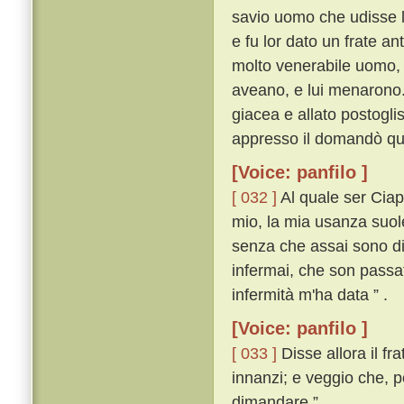
savio uomo che udisse l
e fu lor dato un frate an
molto venerabile uomo, n
aveano, e lui menarono
giacea e allato postogli
appresso il domandò qua
[Voice: panfilo ]
[ 032 ]
Al quale ser Ciap
mio, la mia usanza suol
senza che assai sono di 
infermai, che son passat
infermità m'ha data ” .
[Voice: panfilo ]
[ 033 ]
Disse allora il fra
innanzi; e veggio che, po
dimandare ” .