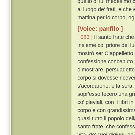
quello di lui medesimo 
al luogo de' frati, e che
mattina per lo corpo, o
[Voice: panfilo ]
[ 083 ]
Il santo frate che
insieme col priore del luo
mostrò ser Ciappelletto
confessione conceputo 
dimostrare, persuadette
corpo si dovesse riceve
s'acordarono: e la sera, 
sopr'esso fecero una gran
co' pieviali, con li libr
corpo e con grandissima 
quasi tutto il popolo del
santo frate, che confess
vita, de' suoi digiuni, de