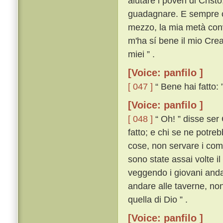
aiutare i poveri di Crist
guadagnare. E sempre co
mezzo, la mia metà conve
m'ha sí bene il mio Creat
miei ” .
[Voice: panfilo ]
[ 047 ]
“ Bene hai fatto: 
[Voice: panfilo ]
[ 048 ]
“ Oh! ” disse ser 
fatto; e chi se ne potreb
cose, non servare i com
sono state assai volte il
veggendo i giovani andar
andare alle taverne, non
quella di Dio ” .
[Voice: panfilo ]