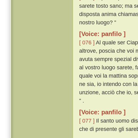
sarete tosto sano; ma s
disposta anima chiamasse
nostro luogo? ”
[Voice: panfilo ]
[ 076 ]
Al quale ser Ciapp
altrove, poscia che voi
avuta sempre spezial di
al vostro luogo sarete, 
quale voi la mattina sop
ne sia, io intendo con l
unzione, acciò che io, 
” .
[Voice: panfilo ]
[ 077 ]
Il santo uomo dis
che di presente gli sare