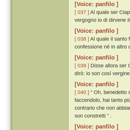
[Voice: panfilo ]
[ 037 ]
Al quale ser Ciap
vergogno io di dirvene i
[Voice: panfilo ]
[ 038 ]
Al quale il santo 
confessione né in altro 
[Voice: panfilo ]
[ 039 ]
Disse allora ser Ci
dirò: io son cosí vergin
[Voice: panfilo ]
[ 040 ]
“ Oh, benedetto si
faccendolo, hai tanto piú
contrario che non abbia
son constretti ” .
[Voice: panfilo ]