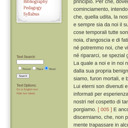
principio. Per che, dove
cominciamento, intendo 
che, quella udita, la no
e sempre sia da noi il 
cose temporali tutte sono
noia, d'angoscia e di fati
né potremmo noi, che vi
né ripararci, se spezial
Text Search:
La quale a noi e in noi
Person
Place
Word
dalla sua propria benign
Search
siamo, furon mortali, e 
Lui eterni son divenuti e
Text Options:
Go to English text
informati per esperienza 
Hide text labels
nostri nel cospetto di ta
porgiamo.
[ 005 ]
E ancor
discerniamo, che, non p
mente trapassare in alc