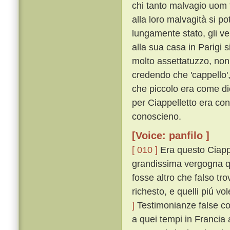
chi tanto malvagio uom 
alla loro malvagità si p
lungamente stato, gli v
alla sua casa in Parigi s
molto assettatuzzo, non 
credendo che 'cappello', 
che piccolo era come di
per Ciappelletto era con
conoscieno.
[Voice: panfilo ]
[ 010 ]
Era questo Ciappe
grandissima vergogna q
fosse altro che falso tro
richesto, e quelli piú v
]
Testimonianze false co
a quei tempi in Francia 