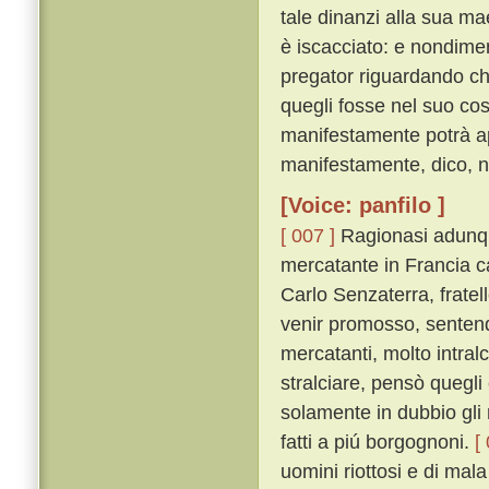
tale dinanzi alla sua ma
è iscacciato: e nondimen
pregator riguardando che
quegli fosse nel suo co
manifestamente potrà app
manifestamente, dico, no
[Voice: panfilo ]
[ 007 ]
Ragionasi adunqu
mercatante in Francia 
Carlo Senzaterra, frate
venir promosso, sentendo 
mercatanti, molto intralc
stralciare, pensò quegli
solamente in dubbio gli r
fatti a piú borgognoni.
[
uomini riottosi e di mal