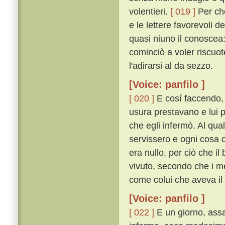
volentieri.
[ 019 ]
Per che
e le lettere favorevoli 
quasi niuno il conoscea
cominciò a voler riscuot
l'adirarsi al da sezzo.
[Voice: panfilo ]
[ 020 ]
E cosí faccendo, ri
usura prestavano e lui
che egli infermò. Al qual
servissero e ogni cosa 
era nullo, per ciò che i
vivuto, secondo che i me
come colui che aveva il m
[Voice: panfilo ]
[ 022 ]
E un giorno, assa