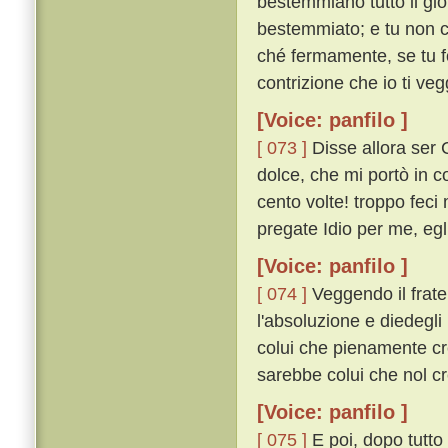
bestemmiano tutto il gior
bestemmiato; e tu non cr
ché fermamente, se tu fo
contrizione che io ti veg
[Voice: panfilo ]
[ 073 ]
Disse allora ser 
dolce, che mi portò in co
cento volte! troppo fec
pregate Idio per me, egl
[Voice: panfilo ]
[ 074 ]
Veggendo il frate 
l'absoluzione e diedegl
colui che pienamente cr
sarebbe colui che nol c
[Voice: panfilo ]
[ 075 ]
E poi, dopo tutto 