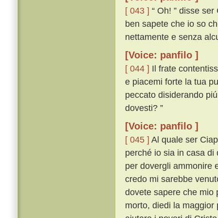
[ 043 ]
“ Oh! ” disse ser 
ben sapete che io so che
nettamente e senza alcu
[Voice: panfilo ]
[ 044 ]
Il frate contentis
e piacemi forte la tua p
peccato disiderando piú
dovesti? ”
[Voice: panfilo ]
[ 045 ]
Al quale ser Ciapp
perché io sia in casa di 
per dovergli ammonire e
credo mi sarebbe venuto 
dovete sapere che mio p
morto, diedi la maggior 