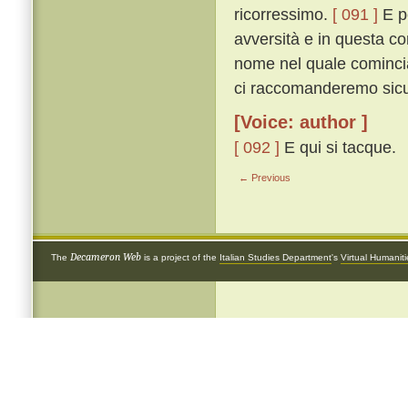
ricorressimo.
[ 091 ]
E pe
avversità e in questa co
nome nel quale cominciat
ci raccomanderemo sicur
[Voice: author ]
[ 092 ]
E qui si tacque.
← Previous
Decameron Web
The
is a project of the
Italian Studies Department
's
Virtual Humanit