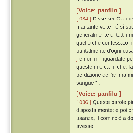
[Voice: panfilo ]
[ 034 ]
Disse ser Ciappell
mai tante volte né sí s
generalmente di tutti i m
quello che confessato m
puntalmente d'ogni cos
]
e non mi riguardate per
queste mie carni che, f
perdizione dell'anima mi
sangue ” .
[Voice: panfilo ]
[ 036 ]
Queste parole pi
disposta mente: e poi 
usanza, il cominciò a d
avesse.