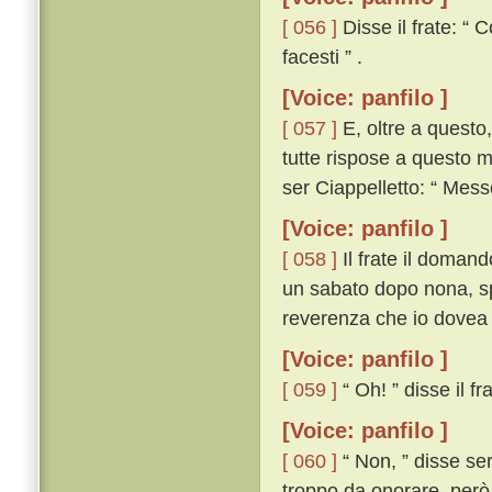
[ 056 ]
Disse il frate: “ 
facesti ” .
[Voice: panfilo ]
[ 057 ]
E, oltre a questo,
tutte rispose a questo m
ser Ciappelletto: “ Mess
[Voice: panfilo ]
[ 058 ]
Il frate il domandò
un sabato dopo nona, sp
reverenza che io dovea 
[Voice: panfilo ]
[ 059 ]
“ Oh! ” disse il fr
[Voice: panfilo ]
[ 060 ]
“ Non, ” disse se
troppo da onorare, però c