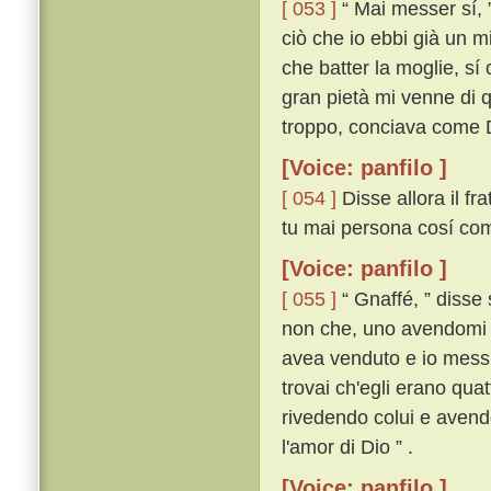
[ 053 ]
“ Mai messer sí, ”
ciò che io ebbi già un m
che batter la moglie, sí c
gran pietà mi venne di q
troppo, conciava come Di
[Voice: panfilo ]
[ 054 ]
Disse allora il fr
tu mai persona cosí com
[Voice: panfilo ]
[ 055 ]
“ Gnaffé, ” disse 
non che, uno avendomi r
avea venduto e io messi
trovai ch'egli erano qua
rivedendo colui e avendo
l'amor di Dio ” .
[Voice: panfilo ]