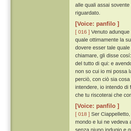
alle quali assai sovente f
riguardato.
[Voice: panfilo ]
[ 016 ]
Venuto adunque q
quale ottimamente la su
dovere esser tale quale l
chiamare, gli disse cosí
del tutto di qui: e avendo
non so cui io mi possa l
perciò, con ciò sia cosa
intendere, io intendo di f
che tu riscoterai che co
[Voice: panfilo ]
[ 018 ]
Ser Ciappelletto,
mondo e lui ne vedeva 
senza niuno indugio e qu