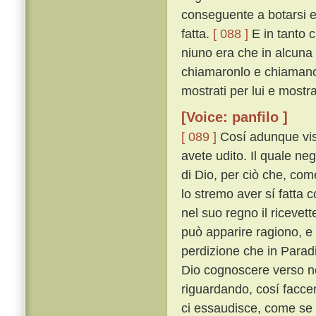
conseguente a botarsi e
fatta.
[ 088 ]
E in tanto c
niuno era che in alcuna 
chiamaronlo e chiamano 
mostrati per lui e mostr
[Voice: panfilo ]
[ 089 ]
Cosí adunque vis
avete udito. Il quale ne
di Dio, per ciò che, com
lo stremo aver sí fatta c
nel suo regno il ricevet
può apparire ragiono, e 
perdizione che in Parad
Dio cognoscere verso noi
riguardando, cosí facc
ci essaudisce, come se