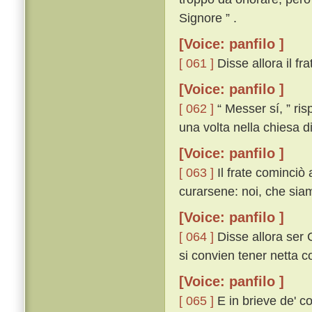
Signore ” .
[Voice: panfilo ]
[ 061 ]
Disse allora il frat
[Voice: panfilo ]
[ 062 ]
“ Messer sí, ” ri
una volta nella chiesa di
[Voice: panfilo ]
[ 063 ]
Il frate cominciò 
curarsene: noi, che siamo 
[Voice: panfilo ]
[ 064 ]
Disse allora ser C
si convien tener netta co
[Voice: panfilo ]
[ 065 ]
E in brieve de' co