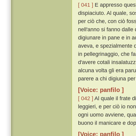
[ 041 ]
E appresso quest
dispiaciuto. Al quale, so
per ciò che, con ciò foss
nell'anno si fanno dalle
digiunare in pane e in a
aveva, e spezialmente 
in pellegrinaggio, che fa
d'avere cotali insalatu
alcuna volta gli era par
parere a chi digiuna per
[Voice: panfilo ]
[ 042 ]
Al quale il frate 
leggieri, e per ciò io no
ogni uomo avviene, quan
buono il manicare e dopo 
[Voice: panfilo ]