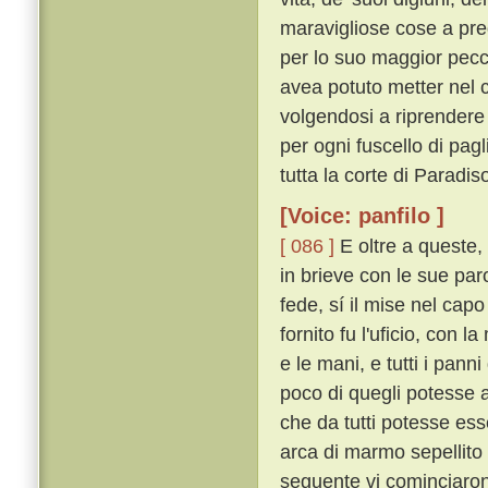
maravigliose cose a pred
per lo suo maggior pec
avea potuto metter nel 
volgendosi a riprendere 
per ogni fuscello di pagl
tutta la corte di Paradiso
[Voice: panfilo ]
[ 086 ]
E oltre a queste, 
in brieve con le sue paro
fede, sí il mise nel capo
fornito fu l'uficio, con 
e le mani, e tutti i pann
poco di quegli potesse a
che da tutti potesse ess
arca di marmo sepellito
seguente vi cominciaron