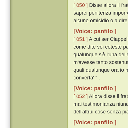
[ 050 ]
Disse allora il fr
saprei penitenza imporre
alcuno omicidio o a dire 
[Voice: panfilo ]
[ 051 ]
A cui ser Ciappel
come dite voi coteste pa
qualunque s'è l'una dell
m'avesse tanto sostenuto
quali qualunque ora io n
converta' ” .
[Voice: panfilo ]
[ 052 ]
Allora disse il fra
mai testimonianza niuna 
dell'altrui cose senza pi
[Voice: panfilo ]