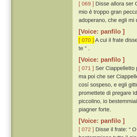
[ 069 ]
Disse allora ser 
mio è troppo gran peccat
adoperano, che egli mi 
[Voice: panfilo ]
[ 070 ]
A cui il frate dis
te ” .
[Voice: panfilo ]
[ 071 ]
Ser Ciappelletto p
ma poi che ser Ciappell
cosí sospeso, e egli git
promettete di pregare Id
piccolino, io bestemmia
piagner forte.
[Voice: panfilo ]
[ 072 ]
Disse il frate: “ 