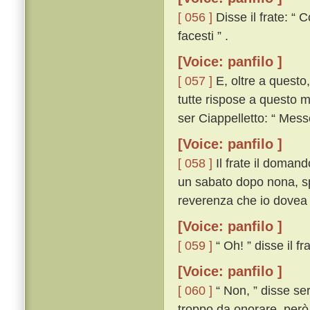
[ 056 ]
Disse il frate: “ 
facesti ” .
[Voice: panfilo ]
[ 057 ]
E, oltre a questo,
tutte rispose a questo m
ser Ciappelletto: “ Mess
[Voice: panfilo ]
[ 058 ]
Il frate il domandò
un sabato dopo nona, sp
reverenza che io dovea 
[Voice: panfilo ]
[ 059 ]
“ Oh! ” disse il fr
[Voice: panfilo ]
[ 060 ]
“ Non, ” disse se
troppo da onorare, però c