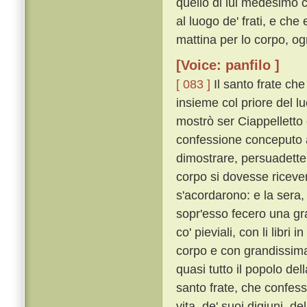
quello di lui medesimo 
al luogo de' frati, e che
mattina per lo corpo, o
[Voice: panfilo ]
[ 083 ]
Il santo frate che
insieme col priore del luo
mostrò ser Ciappelletto
confessione conceputo 
dimostrare, persuadette
corpo si dovesse riceve
s'acordarono: e la sera, 
sopr'esso fecero una gran
co' pieviali, con li libr
corpo e con grandissima 
quasi tutto il popolo del
santo frate, che confess
vita, de' suoi digiuni, de