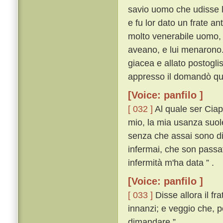
savio uomo che udisse l
e fu lor dato un frate an
molto venerabile uomo, n
aveano, e lui menarono
giacea e allato postogli
appresso il domandò qua
[Voice: panfilo ]
[ 032 ]
Al quale ser Ciap
mio, la mia usanza suol
senza che assai sono di 
infermai, che son passat
infermità m'ha data ” .
[Voice: panfilo ]
[ 033 ]
Disse allora il fra
innanzi; e veggio che, po
dimandare ” .