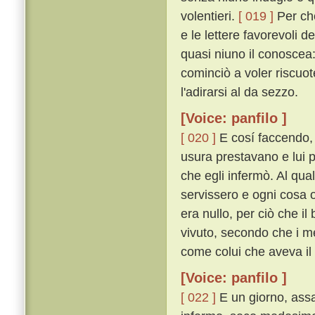
volentieri.
[ 019 ]
Per che
e le lettere favorevoli 
quasi niuno il conoscea
cominciò a voler riscuot
l'adirarsi al da sezzo.
[Voice: panfilo ]
[ 020 ]
E cosí faccendo, ri
usura prestavano e lui
che egli infermò. Al qual
servissero e ogni cosa 
era nullo, per ciò che i
vivuto, secondo che i me
come colui che aveva il m
[Voice: panfilo ]
[ 022 ]
E un giorno, assa