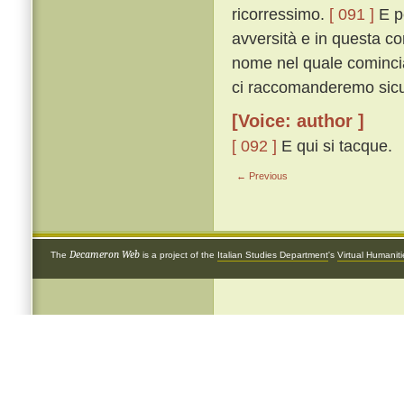
ricorressimo.
[ 091 ]
E pe
avversità e in questa co
nome nel quale cominciat
ci raccomanderemo sicur
[Voice: author ]
[ 092 ]
E qui si tacque.
← Previous
Decameron Web
The
is a project of the
Italian Studies Department
's
Virtual Humanit