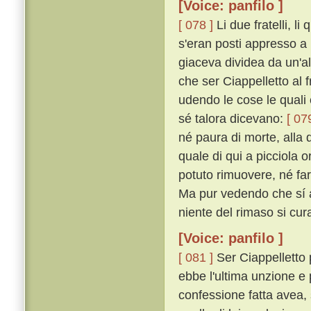
[Voice: panfilo ]
[ 078 ]
Li due fratelli, l
s'eran posti appresso a 
giaceva dividea da un'a
che ser Ciappelletto al f
udendo le cose le quali 
sé talora dicevano:
[ 07
né paura di morte, alla q
quale di qui a picciola 
potuto rimuovere, né far
Ma pur vedendo che sí a
niente del rimaso si cur
[Voice: panfilo ]
[ 081 ]
Ser Ciappelletto
ebbe l'ultima unzione e
confessione fatta avea, 