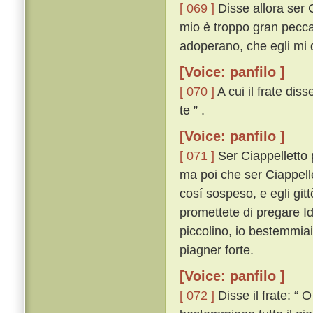
[ 069 ]
Disse allora ser 
mio è troppo gran peccat
adoperano, che egli mi 
[Voice: panfilo ]
[ 070 ]
A cui il frate dis
te ” .
[Voice: panfilo ]
[ 071 ]
Ser Ciappelletto p
ma poi che ser Ciappell
cosí sospeso, e egli git
promettete di pregare Id
piccolino, io bestemmia
piagner forte.
[Voice: panfilo ]
[ 072 ]
Disse il frate: “ 