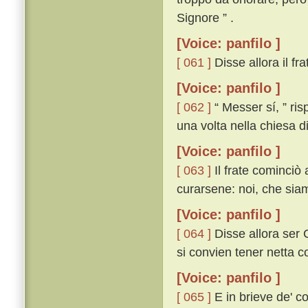
Signore ” .
[Voice: panfilo ]
[ 061 ]
Disse allora il frat
[Voice: panfilo ]
[ 062 ]
“ Messer sí, ” ri
una volta nella chiesa di
[Voice: panfilo ]
[ 063 ]
Il frate cominciò 
curarsene: noi, che siamo 
[Voice: panfilo ]
[ 064 ]
Disse allora ser C
si convien tener netta co
[Voice: panfilo ]
[ 065 ]
E in brieve de' co