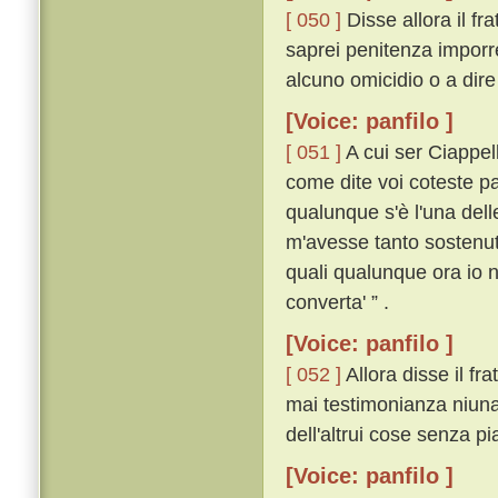
[ 050 ]
Disse allora il fr
saprei penitenza imporre
alcuno omicidio o a dire 
[Voice: panfilo ]
[ 051 ]
A cui ser Ciappel
come dite voi coteste pa
qualunque s'è l'una dell
m'avesse tanto sostenuto
quali qualunque ora io n
converta' ” .
[Voice: panfilo ]
[ 052 ]
Allora disse il fra
mai testimonianza niuna 
dell'altrui cose senza pi
[Voice: panfilo ]