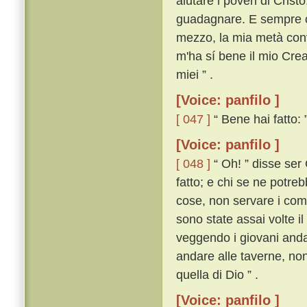
aiutare i poveri di Crist
guadagnare. E sempre co
mezzo, la mia metà conve
m'ha sí bene il mio Creat
miei ” .
[Voice: panfilo ]
[ 047 ]
“ Bene hai fatto: 
[Voice: panfilo ]
[ 048 ]
“ Oh! ” disse ser 
fatto; e chi se ne potreb
cose, non servare i com
sono state assai volte il
veggendo i giovani andar
andare alle taverne, non
quella di Dio ” .
[Voice: panfilo ]