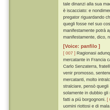
tale dinanzi alla sua ma
è iscacciato: e nondimen
pregator riguardando che
quegli fosse nel suo co
manifestamente potrà app
manifestamente, dico, no
[Voice: panfilo ]
[ 007 ]
Ragionasi adunqu
mercatante in Francia 
Carlo Senzaterra, frate
venir promosso, sentendo 
mercatanti, molto intralc
stralciare, pensò quegli
solamente in dubbio gli r
fatti a piú borgognoni.
[
uomini riottosi e di mal