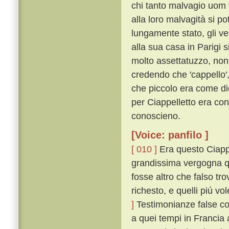
chi tanto malvagio uom 
alla loro malvagità si p
lungamente stato, gli v
alla sua casa in Parigi s
molto assettatuzzo, non 
credendo che 'cappello', 
che piccolo era come di
per Ciappelletto era con
conoscieno.
[Voice: panfilo ]
[ 010 ]
Era questo Ciappe
grandissima vergogna q
fosse altro che falso tro
richesto, e quelli piú v
]
Testimonianze false co
a quei tempi in Francia 