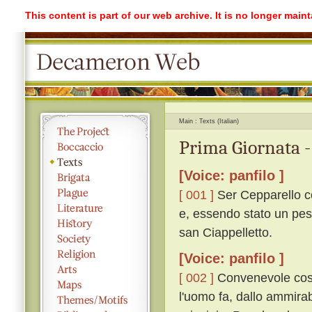
This content is part of our web archive. It is no longer mai
Main
Texts (Italian)
Prima Giornata -
[Voice: panfilo ]
[ 001 ]
Ser Cepparello co
e, essendo stato un pes
san Ciappelletto.
[Voice: panfilo ]
[ 002 ]
Convenevole cosa
l'uomo fa, dallo ammirabi