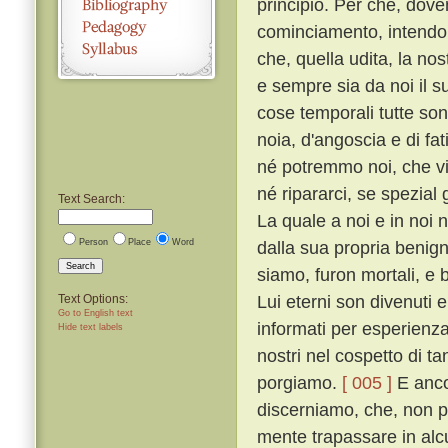
principio. Per che, dove
cominciamento, intendo 
che, quella udita, la no
e sempre sia da noi il 
cose temporali tutte sono
noia, d'angoscia e di fati
né potremmo noi, che vi
né ripararci, se spezial
Text Search:
La quale a noi e in noi
Person
Place
Word
dalla sua propria benign
Search
siamo, furon mortali, e 
Lui eterni son divenuti e
Text Options:
Go to English text
informati per esperienza 
Hide text labels
nostri nel cospetto di ta
porgiamo.
[ 005 ]
E ancor
discerniamo, che, non p
mente trapassare in alc