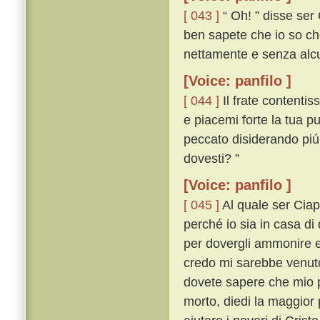
[ 043 ]
“ Oh! ” disse ser 
ben sapete che io so che
nettamente e senza alcu
[Voice: panfilo ]
[ 044 ]
Il frate contentis
e piacemi forte la tua p
peccato disiderando piú
dovesti? ”
[Voice: panfilo ]
[ 045 ]
Al quale ser Ciapp
perché io sia in casa di 
per dovergli ammonire e
credo mi sarebbe venuto 
dovete sapere che mio p
morto, diedi la maggior 