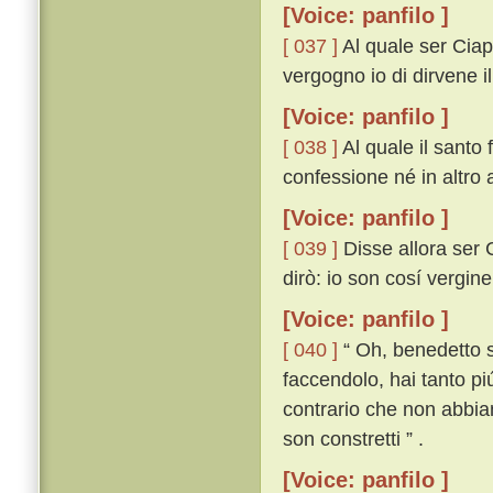
[Voice: panfilo ]
[ 037 ]
Al quale ser Ciap
vergogno io di dirvene i
[Voice: panfilo ]
[ 038 ]
Al quale il santo 
confessione né in altro 
[Voice: panfilo ]
[ 039 ]
Disse allora ser Ci
dirò: io son cosí vergin
[Voice: panfilo ]
[ 040 ]
“ Oh, benedetto si
faccendolo, hai tanto piú
contrario che non abbia
son constretti ” .
[Voice: panfilo ]