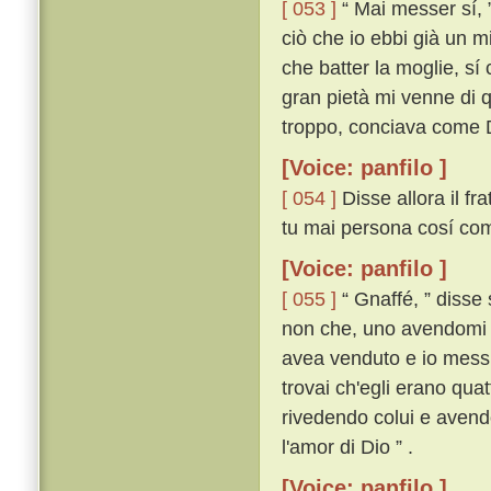
[ 053 ]
“ Mai messer sí, ”
ciò che io ebbi già un m
che batter la moglie, sí c
gran pietà mi venne di q
troppo, conciava come Di
[Voice: panfilo ]
[ 054 ]
Disse allora il fr
tu mai persona cosí com
[Voice: panfilo ]
[ 055 ]
“ Gnaffé, ” disse 
non che, uno avendomi r
avea venduto e io messi
trovai ch'egli erano qua
rivedendo colui e avendo
l'amor di Dio ” .
[Voice: panfilo ]