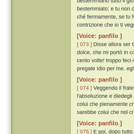
bestemmiano tutto il gior
bestemmiato; e tu non cr
ché fermamente, se tu fo
contrizione che io ti veg
[Voice: panfilo ]
[ 073 ]
Disse allora ser 
dolce, che mi portò in co
cento volte! troppo fec
pregate Idio per me, egl
[Voice: panfilo ]
[ 074 ]
Veggendo il frate 
l'absoluzione e diedegl
colui che pienamente cr
sarebbe colui che nol c
[Voice: panfilo ]
[ 075 ]
E poi, dopo tutto 