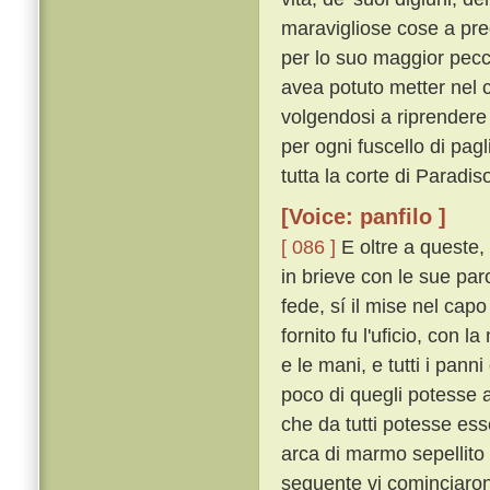
maravigliose cose a pred
per lo suo maggior pec
avea potuto metter nel 
volgendosi a riprendere 
per ogni fuscello di pagl
tutta la corte di Paradiso
[Voice: panfilo ]
[ 086 ]
E oltre a queste, 
in brieve con le sue paro
fede, sí il mise nel capo
fornito fu l'uficio, con 
e le mani, e tutti i pann
poco di quegli potesse a
che da tutti potesse ess
arca di marmo sepellito
seguente vi cominciaron