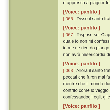
e appresso a piagner fo
[Voice: panfilo ]
[ 066 ]
Disse il santo frat
[Voice: panfilo ]
[ 067 ]
Rispose ser Ciapp
quale io non mi confessa
io me ne ricordo piango
non avrà misericordia d
[Voice: panfilo ]
[ 068 ]
Allora il santo fra
peccati che furon mai fat
mentre che il mondo dure
contrito come io veggio t
confessandogli egli, gli
[Voice: panfilo ]