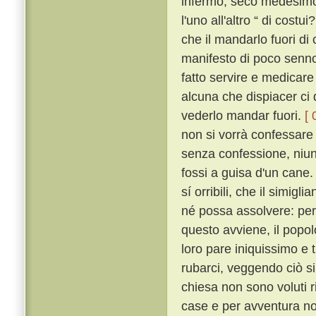
infermo, seco medesimo
l'uno all'altro “ di cost
che il mandarlo fuori d
manifesto di poco senno
fatto servire e medicare
alcuna che dispiacer ci
vederlo mandar fuori.
[ 
non si vorrà confessar
senza confessione, niuna
fossi a guisa d'un cane
sí orribili, che il simigl
né possa assolvere: per 
questo avviene, il popolo
loro pare iniquissimo e 
rubarci, veggendo ciò si
chiesa non sono voluti r
case e per avventura no