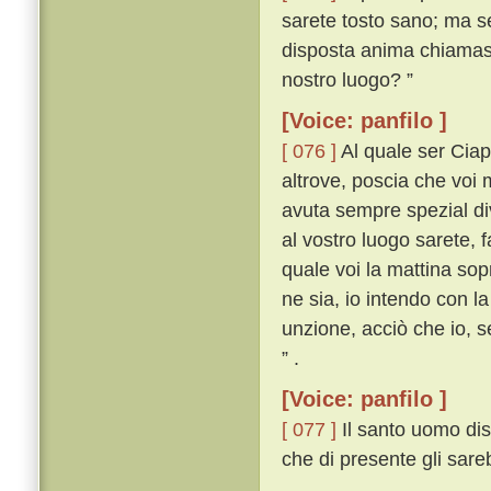
sarete tosto sano; ma s
disposta anima chiamasse
nostro luogo? ”
[Voice: panfilo ]
[ 076 ]
Al quale ser Ciapp
altrove, poscia che voi
avuta sempre spezial di
al vostro luogo sarete, 
quale voi la mattina sop
ne sia, io intendo con l
unzione, acciò che io, 
” .
[Voice: panfilo ]
[ 077 ]
Il santo uomo dis
che di presente gli sare