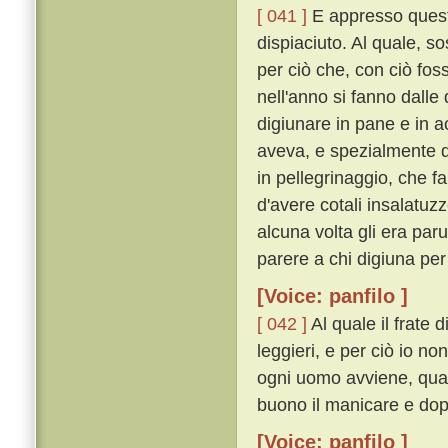
[ 041 ]
E appresso quest
dispiaciuto. Al quale, so
per ciò che, con ciò foss
nell'anno si fanno dalle
digiunare in pane e in a
aveva, e spezialmente 
in pellegrinaggio, che fa
d'avere cotali insalatu
alcuna volta gli era par
parere a chi digiuna per
[Voice: panfilo ]
[ 042 ]
Al quale il frate 
leggieri, e per ciò io no
ogni uomo avviene, quan
buono il manicare e dopo 
[Voice: panfilo ]