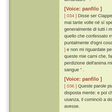
[Voice: panfilo ]
[ 034 ]
Disse ser Ciappell
mai tante volte né sí s
generalmente di tutti i m
quello che confessato m
puntalmente d'ogni cos
]
e non mi riguardate per
queste mie carni che, f
perdizione dell'anima mi
sangue ” .
[Voice: panfilo ]
[ 036 ]
Queste parole pi
disposta mente: e poi 
usanza, il cominciò a d
avesse.