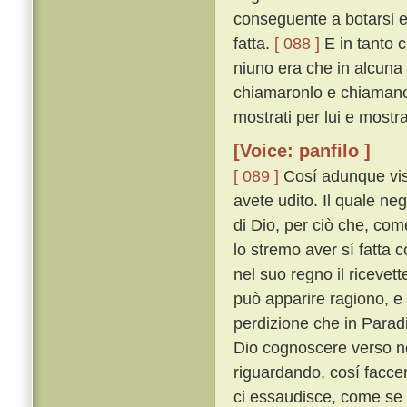
conseguente a botarsi e
fatta.
[ 088 ]
E in tanto c
niuno era che in alcuna 
chiamaronlo e chiamano 
mostrati per lui e mostr
[Voice: panfilo ]
[ 089 ]
Cosí adunque vis
avete udito. Il quale ne
di Dio, per ciò che, com
lo stremo aver sí fatta c
nel suo regno il ricevet
può apparire ragiono, e 
perdizione che in Parad
Dio cognoscere verso noi
riguardando, cosí facc
ci essaudisce, come se