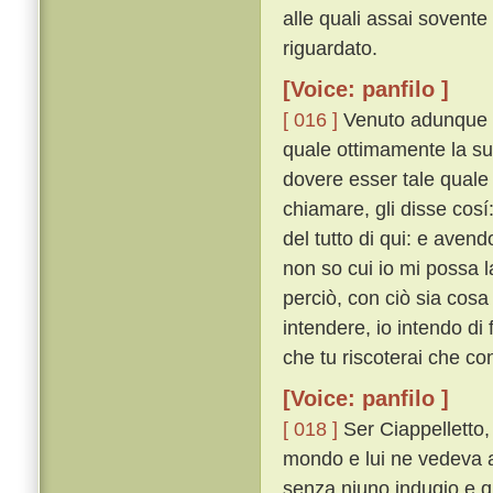
alle quali assai sovente f
riguardato.
[Voice: panfilo ]
[ 016 ]
Venuto adunque q
quale ottimamente la su
dovere esser tale quale l
chiamare, gli disse cosí
del tutto di qui: e avendo
non so cui io mi possa l
perciò, con ciò sia cosa
intendere, io intendo di f
che tu riscoterai che co
[Voice: panfilo ]
[ 018 ]
Ser Ciappelletto,
mondo e lui ne vedeva 
senza niuno indugio e qu