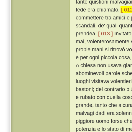
tante quistioni malvagia
fede era chiamato.
[ 012
commettere tra amici e p
scandali, de' quali quan
prendea.
[ 013 ]
Invitato
mai, volenterosamente v
propie mani si ritrovò v
e per ogni piccola cosa,
A chiesa non usava giam
abominevoli parole schern
luoghi visitava volentie
bastoni; del contrario p
e rubato con quella cos
grande, tanto che alcuna
malvagi dadi era solen
piggiore uomo forse che
potenzia e lo stato di m