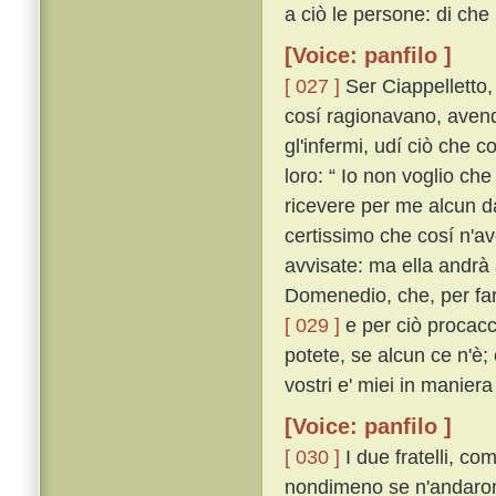
a ciò le persone: di che
[Voice: panfilo ]
[ 027 ]
Ser Ciappelletto,
cosí ragionavano, avendo
gl'infermi, udí ciò che c
loro: “ Io non voglio ch
ricevere per me alcun d
certissimo che cosí n'a
avvisate: ma ella andrà
Domenedio, che, per far
[ 029 ]
e per ciò procacci
potete, se alcun ce n'è;
vostri e' miei in manier
[Voice: panfilo ]
[ 030 ]
I due fratelli, c
nondimeno se n'andarono