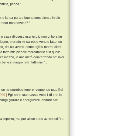
ti fa, pecca ” .
orte la tua pura e buona conscienza in ciò.
 tener non dovesti? ”
n casa di questi usurieri: io non ci ho a far
dagno; e credo mi sarebbe venuto fatto, se
, del cui avere, come egli fu morto, diedi
ho fatte mie piccole mercatantie e in quelle
 per mezzo, la mia metà convertendo ne' miei
ne in meglio fatti i fatti miei ” .
i se ne potrebbe tenere, veggendo tutto il dí
 049 ]
Egli sono state assai volte il dí che io
ndogli giurare e spergiurare, andare alle
nza imporre; ma per alcun caso avrebbeti l'ira
”