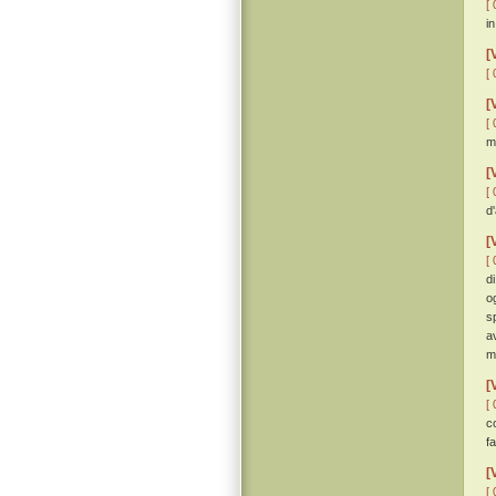
[ 
in
[
[ 
[
[ 
m
[
[ 
d
[
[ 
d
o
s
a
m
[
[ 
c
fa
[
[ 