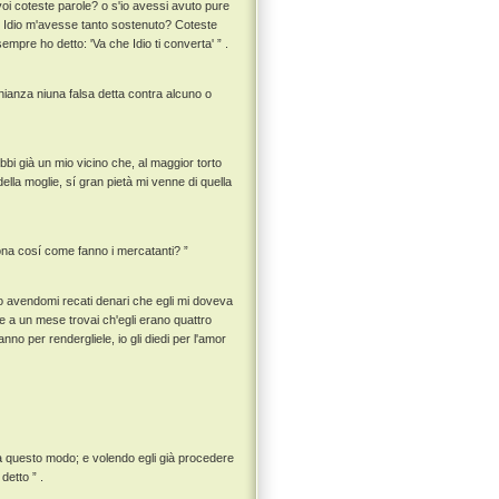
oi coteste parole? o s'io avessi avuto pure
he Idio m'avesse tanto sostenuto? Coteste
empre ho detto: 'Va che Idio ti converta' ” .
monianza niuna falsa detta contra alcuno o
ebbi già un mio vicino che, al maggior torto
della moglie, sí gran pietà mi venne di quella
rsona cosí come fanno i mercatanti? ”
uno avendomi recati denari che egli mi doveva
e a un mese trovai ch'egli erano quattro
no per rendergliele, io gli diedi per l'amor
se a questo modo; e volendo egli già procedere
detto ” .