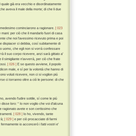
il quale già era vecchio e disordinatamente
he aveva il male della morte; di che li due
eco medesimo cominciarono a ragionare.
[ 023
le mani: per ciò che il mandarlo fuori di casa
te che noi l'avessimo ricevuto prima e poi
e dispiacer ci debbia, cosí subitamente di
gio uomo, che egli non si vorrà confessare
il suo corpo ricevere, anzi sarà gittato a'
e il simigliante n'avverrà, per ciò che frate
fossi.
[ 026 ]
E se questo avviene, il popolo
ne dicon male, e sí per la volontà che hanno di
ono voluti ricevere, non ci si voglion piú
e ci torranno oltre a ciò le persone: di che
, avendo l'udire sottile, sí come le piú
e disse loro: “ Io non voglio che voi d'alcuna
me ragionato avete e son certissimo che
tramenti.
[ 028 ]
Io ho, vivendo, tante
rà;
[ 029 ]
e per ciò procacciate di farmi
 fermamente io acconcerò i fatti vostri e'