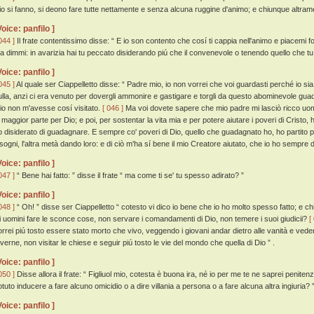
io si fanno, si deono fare tutte nettamente e senza alcuna ruggine d'animo; e chiunque altramen
Voice: panfilo ]
044 ]
Il frate contentissimo disse: “ E io son contento che cosí ti cappia nell'animo e piacemi f
a dimmi: in avarizia hai tu peccato disiderando piú che il convenevole o tenendo quello che tu
Voice: panfilo ]
045 ]
Al quale ser Ciappelletto disse: “ Padre mio, io non vorrei che voi guardasti perché io sia i
ulla, anzi ci era venuto per dovergli ammonire e gastigare e torgli da questo abominevole gua
dio non m'avesse cosí visitato.
[ 046 ]
Ma voi dovete sapere che mio padre mi lasciò ricco uomo
a maggior parte per Dio; e poi, per sostentar la vita mia e per potere aiutare i poveri di Cristo, 
o disiderato di guadagnare. E sempre co' poveri di Dio, quello che guadagnato ho, ho partito
sogni, l'altra metà dando loro: e di ciò m'ha sí bene il mio Creatore aiutato, che io ho sempre di be
Voice: panfilo ]
047 ]
“ Bene hai fatto: ” disse il frate “ ma come ti se' tu spesso adirato? ”
Voice: panfilo ]
048 ]
“ Oh! ” disse ser Ciappelletto “ cotesto vi dico io bene che io ho molto spesso fatto; e ch
li uomini fare le sconce cose, non servare i comandamenti di Dio, non temere i suoi giudicii?
[
orrei piú tosto essere stato morto che vivo, veggendo i giovani andar dietro alle vanità e vede
averne, non visitar le chiese e seguir piú tosto le vie del mondo che quella di Dio ” .
Voice: panfilo ]
050 ]
Disse allora il frate: “ Figliuol mio, cotesta è buona ira, né io per me te ne saprei penite
otuto inducere a fare alcuno omicidio o a dire villania a persona o a fare alcuna altra ingiuria? 
Voice: panfilo ]