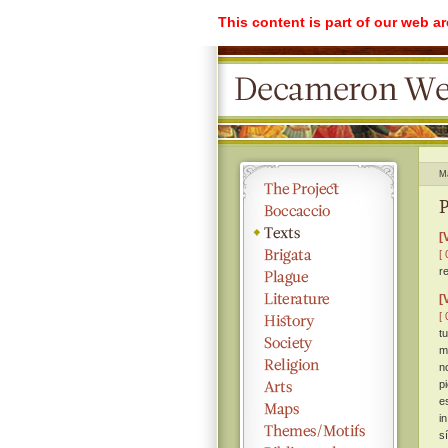
This content is part of our web a
M
P
[
[ 
r
[
[ 
t
m
n
p
e
i
s