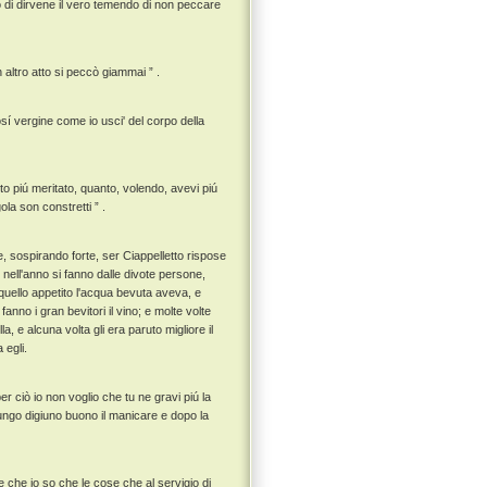
o di dirvene il vero temendo di non peccare
 altro atto si peccò giammai ” .
cosí vergine come io usci' del corpo della
nto piú meritato, quanto, volendo, avevi piú
ola son constretti ” .
, sospirando forte, ser Ciappelletto rispose
e nell'anno si fanno dalle divote persone,
 quello appetito l'acqua bevuta aveva, e
no i gran bevitori il vino; e molte volte
 e alcuna volta gli era paruto migliore il
 egli.
per ciò io non voglio che tu ne gravi piú la
ungo digiuno buono il manicare e dopo la
 che io so che le cose che al servigio di