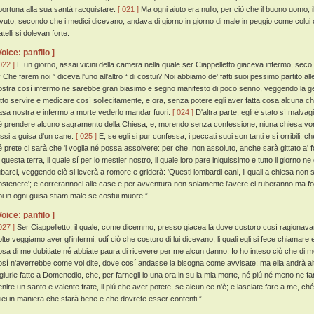
portuna alla sua santà racquistare.
[ 021 ]
Ma ogni aiuto era nullo, per ciò che il buono uomo, 
ivuto, secondo che i medici dicevano, andava di giorno in giorno di male in peggio come colui c
atelli si dolevan forte.
Voice: panfilo ]
022 ]
E un giorno, assai vicini della camera nella quale ser Ciappelletto giaceva infermo, s
 Che farem noi ” diceva l'uno all'altro “ di costui? Noi abbiamo de' fatti suoi pessimo partito al
ostra cosí infermo ne sarebbe gran biasimo e segno manifesto di poco senno, veggendo la gen
atto servire e medicare cosí sollecitamente, e ora, senza potere egli aver fatta cosa alcuna ch
asa nostra e infermo a morte vederlo mandar fuori.
[ 024 ]
D'altra parte, egli è stato sí malva
é prendere alcuno sagramento della Chiesa; e, morendo senza confessione, niuna chiesa vorrà 
ossi a guisa d'un cane.
[ 025 ]
E, se egli si pur confessa, i peccati suoi son tanti e sí orribili, ch
é prete ci sarà che 'l voglia né possa assolvere: per che, non assoluto, anche sarà gittato a' 
 questa terra, il quale sí per lo mestier nostro, il quale loro pare iniquissimo e tutto il giorno 
ubarci, veggendo ciò si leverà a romore e griderà: 'Questi lombardi cani, li quali a chiesa non s
ostenere'; e correrannoci alle case e per avventura non solamente l'avere ci ruberanno ma fors
oi in ogni guisa stiam male se costui muore ” .
Voice: panfilo ]
027 ]
Ser Ciappelletto, il quale, come dicemmo, presso giacea là dove costoro cosí ragionavano
olte veggiamo aver gl'infermi, udí ciò che costoro di lui dicevano; li quali egli si fece chiamare 
osa di me dubitiate né abbiate paura di ricevere per me alcun danno. Io ho inteso ciò che di 
osí n'averrebbe come voi dite, dove cosí andasse la bisogna come avvisate: ma ella andrà al
ngiurie fatte a Domenedio, che, per farnegli io una ora in su la mia morte, né piú né meno ne fa
enire un santo e valente frate, il piú che aver potete, se alcun ce n'è; e lasciate fare a me, ché
iei in maniera che starà bene e che dovrete esser contenti ” .