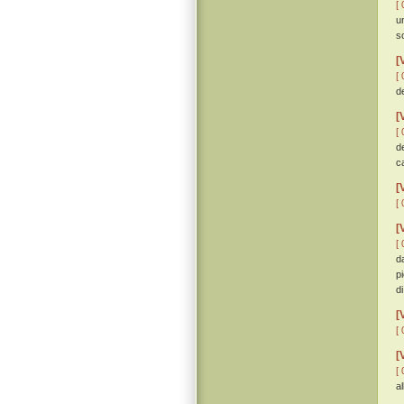
[ 
u
s
[
[ 
de
[
[ 
d
c
[
[ 
[
[ 
d
p
di
[
[ 
[
[ 
a