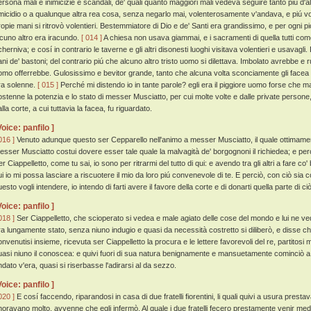
ersona mali e inimicizie e scandali, de' quali quanto maggiori mali vedeva seguire tanto piú d
micidio o a qualunque altra rea cosa, senza negarlo mai, volenterosamente v'andava, e piú vol
ropie mani si ritrovò volentieri. Bestemmiatore di Dio e de' Santi era grandissimo, e per ogni 
lcuno altro era iracundo.
[ 014 ]
A chiesa non usava giammai, e i sacramenti di quella tutti com
cherniva; e cosí in contrario le taverne e gli altri disonesti luoghi visitava volentieri e usavag
ani de' bastoni; del contrario piú che alcuno altro tristo uomo si dilettava. Imbolato avrebbe 
omo offerrebbe. Gulosissimo e bevitor grande, tanto che alcuna volta sconciamente gli facea n
ra solenne.
[ 015 ]
Perché mi distendo io in tante parole? egli era il piggiore uomo forse che 
ostenne la potenzia e lo stato di messer Musciatto, per cui molte volte e dalle private persone, 
lla corte, a cui tuttavia la facea, fu riguardato.
Voice: panfilo ]
016 ]
Venuto adunque questo ser Cepparello nell'animo a messer Musciatto, il quale ottimament
esser Musciatto costui dovere esser tale quale la malvagità de' borgognoni il richiedea; e perci
r Ciappelletto, come tu sai, io sono per ritrarmi del tutto di qui: e avendo tra gli altri a fare c
ui io mi possa lasciare a riscuotere il mio da loro piú convenevole di te. E perciò, con ciò sia 
esto vogli intendere, io intendo di farti avere il favore della corte e di donarti quella parte di 
Voice: panfilo ]
018 ]
Ser Ciappelletto, che scioperato si vedea e male agiato delle cose del mondo e lui ne 
ra lungamente stato, senza niuno indugio e quasi da necessità costretto si diliberò, e disse ch
onvenutisi insieme, ricevuta ser Ciappelletto la procura e le lettere favorevoli del re, partito
uasi niuno il conoscea: e quivi fuori di sua natura benignamente e mansuetamente cominciò a 
ndato v'era, quasi si riserbasse l'adirarsi al da sezzo.
Voice: panfilo ]
020 ]
E cosí faccendo, riparandosi in casa di due fratelli fiorentini, li quali quivi a usura pres
noravano molto, avvenne che egli infermò. Al quale i due fratelli fecero prestamente venir medi