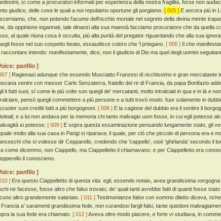
edesimi, sí come a procuratori informati per esperienza della nostra fragilità, forse non audaci 
anto giudice, delle cose le quali a noi reputiamo oportune gli porgiamo.
[ 005 ]
E ancora piú in Lu
iscerniamo, che, non potendo l'acume dell'occhio mortale nel segreto della divina mente trapas
he, da oppinione ingannati, tale dinanzi alla sua maestà facciamo procuratore che da quella c
sso, al quale niuna cosa è occulta, piú alla purità del pregator riguardando che alla sua ignora
uegli fosse nel suo cospetto beato, essaudisce coloro che 'l priegano.
[ 006 ]
Il che manifestam
i raccontare intendo: manifestamente, dico, non il giudicio di Dio ma quel degli uomini seguitan
Voice: panfilo ]
007 ]
Ragionasi adunque che essendo Musciatto Franzesi di ricchissimo e gran mercatante in
oscana venire con messer Carlo Senzaterra, fratello del re di Francia, da papa Bonifazio a
li li fatti suoi, sí come le piú volte son quegli de' mercatanti, molto intralciati in qua e in là e 
tralciare, pensò quegli commettere a piú persone e a tutti trovò modo: fuor solamente in dubbio
scuoter suoi crediti fatti a piú borgognoni.
[ 008 ]
E la cagione del dubbio era il sentire li borgo
isleali; e a lui non andava per la memoria chi tanto malvagio uom fosse, in cui egli potesse al
alvagità si potesse.
[ 009 ]
E sopra questa essaminazione pensando lungamente stato, gli ve
l quale molto alla sua casa in Parigi si riparava; il quale, per ciò che piccolo di persona era e 
ranceschi che si volesse dir Cepparello, credendo che 'cappello', cioè 'ghirlanda' secondo il lo
ra come dicemmo, non Ciappello, ma Ciappelletto il chiamavano: e per Ciappelletto era conosci
epperello il conoscieno.
Voice: panfilo ]
010 ]
Era questo Ciappelletto di questa vita: egli, essendo notaio, avea grandissima vergogn
ochi ne facesse, fosse altro che falso trovato; de' quali tanti avrebbe fatti di quanti fosse stato 
lcuno altro grandemente salariato.
[ 011 ]
Testimonianze false con sommo diletto diceva, riches
n Francia a' saramenti grandissima fede, non curandosi fargli falsi, tante quistioni malvagiament
opra la sua fede era chiamato.
[ 012 ]
Aveva oltre modo piacere, e forte vi studiava, in commet