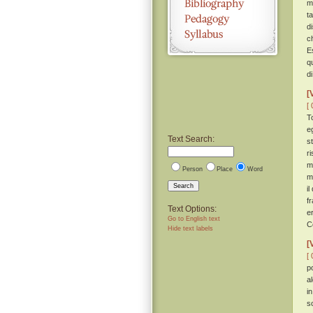
m
t
d
c
E
q
d
[
[ 
T
eg
Text Search:
s
ri
m
Person
Place
Word
m
Search
i
f
Text Options:
e
Go to English text
C
Hide text labels
[
[ 
p
a
i
s