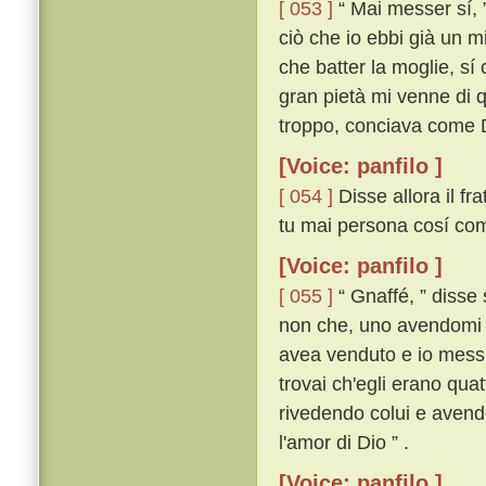
[ 053 ]
“ Mai messer sí, ”
ciò che io ebbi già un m
che batter la moglie, sí c
gran pietà mi venne di q
troppo, conciava come Di
[Voice: panfilo ]
[ 054 ]
Disse allora il fr
tu mai persona cosí com
[Voice: panfilo ]
[ 055 ]
“ Gnaffé, ” disse 
non che, uno avendomi r
avea venduto e io messi
trovai ch'egli erano qua
rivedendo colui e avendo
l'amor di Dio ” .
[Voice: panfilo ]