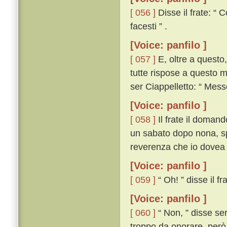
[ 056 ]
Disse il frate: “ 
facesti ” .
[Voice: panfilo ]
[ 057 ]
E, oltre a questo,
tutte rispose a questo m
ser Ciappelletto: “ Mess
[Voice: panfilo ]
[ 058 ]
Il frate il domandò
un sabato dopo nona, sp
reverenza che io dovea 
[Voice: panfilo ]
[ 059 ]
“ Oh! ” disse il fr
[Voice: panfilo ]
[ 060 ]
“ Non, ” disse se
troppo da onorare, però c