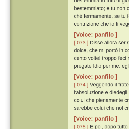
bestemmiano tutto il gior
bestemmiato; e tu non cr
ché fermamente, se tu fo
contrizione che io ti veg
[Voice: panfilo ]
[ 073 ]
Disse allora ser 
dolce, che mi portò in co
cento volte! troppo fec
pregate Idio per me, egl
[Voice: panfilo ]
[ 074 ]
Veggendo il frate 
l'absoluzione e diedegl
colui che pienamente cr
sarebbe colui che nol c
[Voice: panfilo ]
[ 075 ]
E poi, dopo tutto 