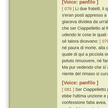
[Voice: panfilo ]
[ 078 ]
Li due fratelli, l
s'eran posti appresso a 
giaceva dividea da un'a
che ser Ciappelletto al f
udendo le cose le quali 
sé talora dicevano:
[ 07
né paura di morte, alla q
quale di qui a picciola 
potuto rimuovere, né far
Ma pur vedendo che sí a
niente del rimaso si cur
[Voice: panfilo ]
[ 081 ]
Ser Ciappelletto
ebbe l'ultima unzione e
confessione fatta avea, 