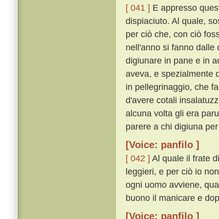
[ 041 ]
E appresso quest
dispiaciuto. Al quale, so
per ciò che, con ciò foss
nell'anno si fanno dalle
digiunare in pane e in a
aveva, e spezialmente 
in pellegrinaggio, che fa
d'avere cotali insalatu
alcuna volta gli era par
parere a chi digiuna per
[Voice: panfilo ]
[ 042 ]
Al quale il frate 
leggieri, e per ciò io no
ogni uomo avviene, quan
buono il manicare e dopo 
[Voice: panfilo ]