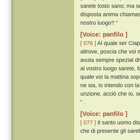
sarete tosto sano; ma s
disposta anima chiamasse
nostro luogo? ”
[Voice: panfilo ]
[ 076 ]
Al quale ser Ciapp
altrove, poscia che voi
avuta sempre spezial di
al vostro luogo sarete, 
quale voi la mattina sop
ne sia, io intendo con l
unzione, acciò che io, 
” .
[Voice: panfilo ]
[ 077 ]
Il santo uomo dis
che di presente gli sare