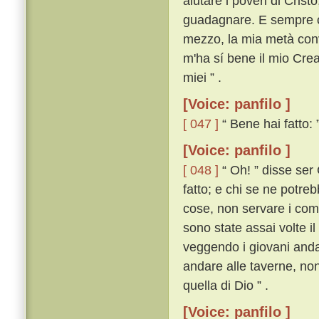
aiutare i poveri di Crist
guadagnare. E sempre co
mezzo, la mia metà conve
m'ha sí bene il mio Creat
miei ” .
[Voice: panfilo ]
[ 047 ]
“ Bene hai fatto: 
[Voice: panfilo ]
[ 048 ]
“ Oh! ” disse ser 
fatto; e chi se ne potreb
cose, non servare i com
sono state assai volte il
veggendo i giovani andar
andare alle taverne, non
quella di Dio ” .
[Voice: panfilo ]