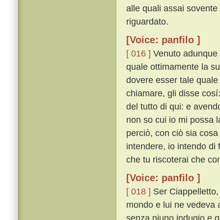
alle quali assai sovente f
riguardato.
[Voice: panfilo ]
[ 016 ]
Venuto adunque q
quale ottimamente la su
dovere esser tale quale l
chiamare, gli disse cosí
del tutto di qui: e avendo
non so cui io mi possa l
perciò, con ciò sia cosa
intendere, io intendo di f
che tu riscoterai che co
[Voice: panfilo ]
[ 018 ]
Ser Ciappelletto,
mondo e lui ne vedeva 
senza niuno indugio e qu