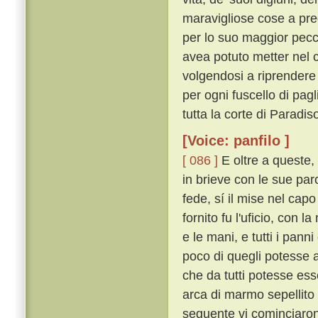
maravigliose cose a pred
per lo suo maggior pec
avea potuto metter nel 
volgendosi a riprendere 
per ogni fuscello di pagl
tutta la corte di Paradiso
[Voice: panfilo ]
[ 086 ]
E oltre a queste, 
in brieve con le sue paro
fede, sí il mise nel capo
fornito fu l'uficio, con 
e le mani, e tutti i pann
poco di quegli potesse a
che da tutti potesse ess
arca di marmo sepellito
seguente vi cominciaron