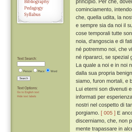
principio. Per che, dove
cominciamento, intendo 
che, quella udita, la no
e sempre sia da noi il 
cose temporali tutte sono
noia, d'angoscia e di fati
né potremmo noi, che vi
né ripararci, se spezial
Text Search:
La quale a noi e in noi
Person
Place
Word
dalla sua propria benign
Search
siamo, furon mortali, e 
Lui eterni son divenuti e
Text Options:
Go to English text
informati per esperienza 
Hide text labels
nostri nel cospetto di ta
porgiamo.
[ 005 ]
E ancor
discerniamo, che, non p
mente trapassare in alc