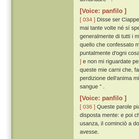
[Voice: panfilo ]
[ 034 ]
Disse ser Ciappell
mai tante volte né sí s
generalmente di tutti i m
quello che confessato m
puntalmente d'ogni cos
]
e non mi riguardate per
queste mie carni che, f
perdizione dell'anima mi
sangue ” .
[Voice: panfilo ]
[ 036 ]
Queste parole pi
disposta mente: e poi 
usanza, il cominciò a d
avesse.