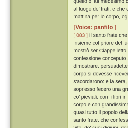
quello di lui medesimo 
al luogo de' frati, e che
mattina per lo corpo, o
[Voice: panfilo ]
[ 083 ]
Il santo frate che
insieme col priore del luo
mostrò ser Ciappelletto
confessione conceputo 
dimostrare, persuadette
corpo si dovesse riceve
s'acordarono: e la sera, 
sopr'esso fecero una gran
co' pieviali, con li libr
corpo e con grandissima 
quasi tutto il popolo del
santo frate, che confess
vita, de' suoi digiuni, de