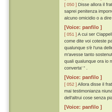
[ 050 ]
Disse allora il fr
saprei penitenza imporre
alcuno omicidio o a dire 
[Voice: panfilo ]
[ 051 ]
A cui ser Ciappel
come dite voi coteste pa
qualunque s'è l'una dell
m'avesse tanto sostenuto
quali qualunque ora io n
converta' ” .
[Voice: panfilo ]
[ 052 ]
Allora disse il fra
mai testimonianza niuna 
dell'altrui cose senza pi
[Voice: panfilo ]