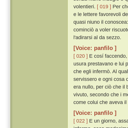
volentieri.
[ 019 ]
Per che
e le lettere favorevoli 
quasi niuno il conoscea
cominciò a voler riscuot
l'adirarsi al da sezzo.
[Voice: panfilo ]
[ 020 ]
E cosí faccendo, ri
usura prestavano e lui
che egli infermò. Al qual
servissero e ogni cosa 
era nullo, per ciò che i
vivuto, secondo che i me
come colui che aveva il m
[Voice: panfilo ]
[ 022 ]
E un giorno, assa