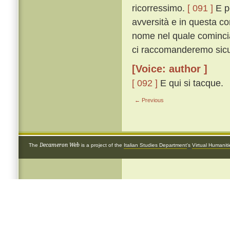
ricorressimo.
[ 091 ]
E pe
avversità e in questa co
nome nel quale cominciat
ci raccomanderemo sicur
[Voice: author ]
[ 092 ]
E qui si tacque.
← Previous
Decameron Web
The
is a project of the
Italian Studies Department
's
Virtual Humanit