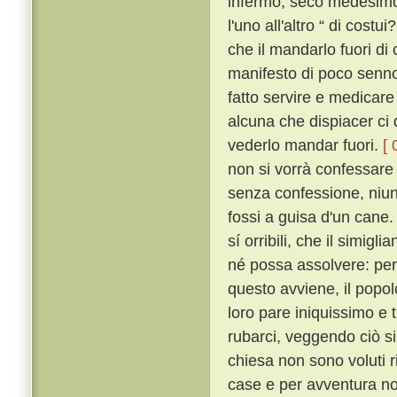
infermo, seco medesimo
l'uno all'altro “ di cost
che il mandarlo fuori d
manifesto di poco senno
fatto servire e medicare
alcuna che dispiacer ci
vederlo mandar fuori.
[ 
non si vorrà confessar
senza confessione, niuna
fossi a guisa d'un cane
sí orribili, che il simigl
né possa assolvere: per 
questo avviene, il popolo
loro pare iniquissimo e 
rubarci, veggendo ciò si
chiesa non sono voluti r
case e per avventura no