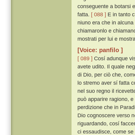
conseguente a botarsi e
fatta.
[ 088 ]
E in tanto c
niuno era che in alcuna 
chiamaronlo e chiamano 
mostrati per lui e mostr
[Voice: panfilo ]
[ 089 ]
Cosí adunque vis
avete udito. Il quale ne
di Dio, per ciò che, com
lo stremo aver sí fatta c
nel suo regno il ricevet
può apparire ragiono, e 
perdizione che in Parad
Dio cognoscere verso noi
riguardando, cosí facc
ci essaudisce, come se