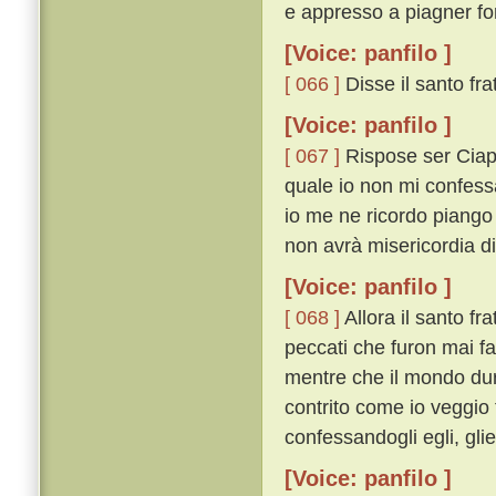
e appresso a piagner fo
[Voice: panfilo ]
[ 066 ]
Disse il santo frat
[Voice: panfilo ]
[ 067 ]
Rispose ser Ciapp
quale io non mi confessa
io me ne ricordo piango
non avrà misericordia d
[Voice: panfilo ]
[ 068 ]
Allora il santo fra
peccati che furon mai fat
mentre che il mondo dure
contrito come io veggio t
confessandogli egli, gli
[Voice: panfilo ]