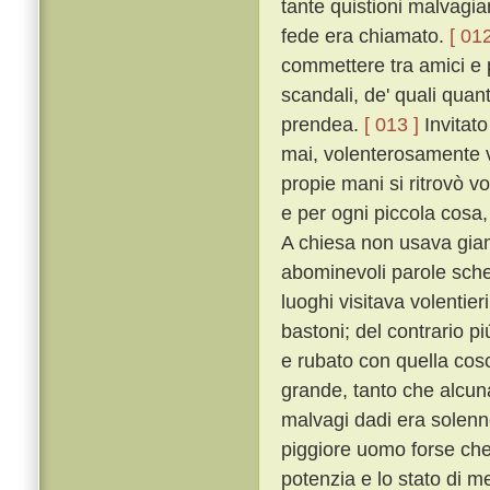
tante quistioni malvagia
fede era chiamato.
[ 012
commettere tra amici e p
scandali, de' quali quan
prendea.
[ 013 ]
Invitato
mai, volenterosamente v
propie mani si ritrovò v
e per ogni piccola cosa,
A chiesa non usava giam
abominevoli parole schern
luoghi visitava volentie
bastoni; del contrario p
e rubato con quella cos
grande, tanto che alcuna
malvagi dadi era solen
piggiore uomo forse che
potenzia e lo stato di m