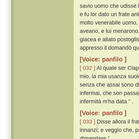
savio uomo che udisse l
e fu lor dato un frate an
molto venerabile uomo, n
aveano, e lui menarono
giacea e allato postogli
appresso il domandò qua
[Voice: panfilo ]
[ 032 ]
Al quale ser Ciap
mio, la mia usanza suol
senza che assai sono di 
infermai, che son passat
infermità m'ha data ” .
[Voice: panfilo ]
[ 033 ]
Disse allora il fra
innanzi; e veggio che, po
dimandare ” .