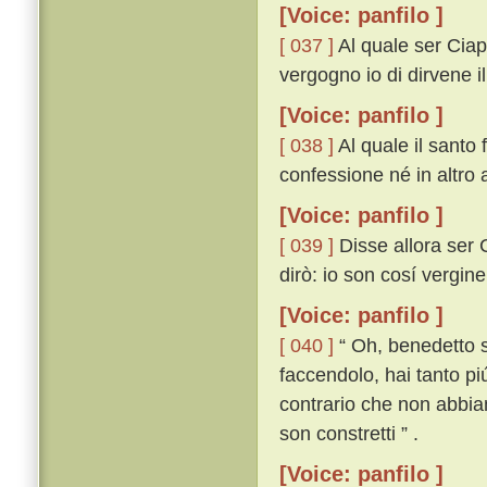
[Voice: panfilo ]
[ 037 ]
Al quale ser Ciap
vergogno io di dirvene i
[Voice: panfilo ]
[ 038 ]
Al quale il santo 
confessione né in altro 
[Voice: panfilo ]
[ 039 ]
Disse allora ser Ci
dirò: io son cosí vergin
[Voice: panfilo ]
[ 040 ]
“ Oh, benedetto si
faccendolo, hai tanto piú
contrario che non abbia
son constretti ” .
[Voice: panfilo ]