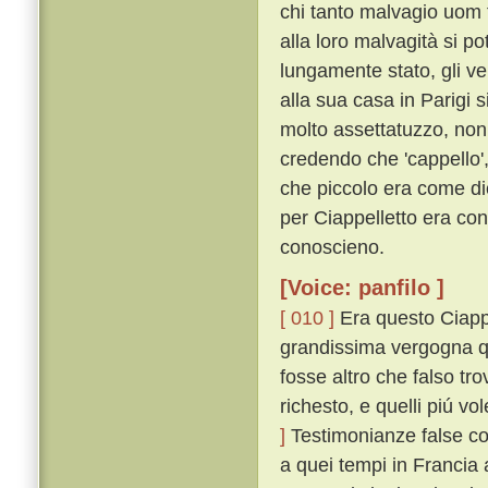
chi tanto malvagio uom 
alla loro malvagità si p
lungamente stato, gli v
alla sua casa in Parigi s
molto assettatuzzo, non 
credendo che 'cappello', 
che piccolo era come di
per Ciappelletto era con
conoscieno.
[Voice: panfilo ]
[ 010 ]
Era questo Ciappe
grandissima vergogna q
fosse altro che falso tro
richesto, e quelli piú v
]
Testimonianze false co
a quei tempi in Francia 