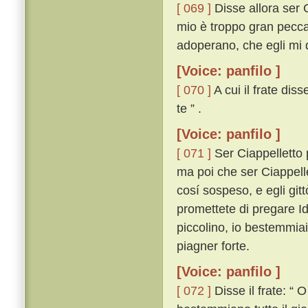
[ 069 ]
Disse allora ser 
mio è troppo gran peccat
adoperano, che egli mi 
[Voice: panfilo ]
[ 070 ]
A cui il frate dis
te ” .
[Voice: panfilo ]
[ 071 ]
Ser Ciappelletto p
ma poi che ser Ciappell
cosí sospeso, e egli git
promettete di pregare Id
piccolino, io bestemmia
piagner forte.
[Voice: panfilo ]
[ 072 ]
Disse il frate: “ 