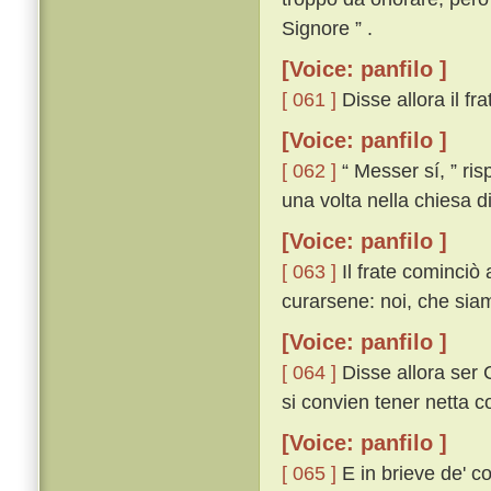
Signore ” .
[Voice: panfilo ]
[ 061 ]
Disse allora il frat
[Voice: panfilo ]
[ 062 ]
“ Messer sí, ” ri
una volta nella chiesa di
[Voice: panfilo ]
[ 063 ]
Il frate cominciò 
curarsene: noi, che siamo 
[Voice: panfilo ]
[ 064 ]
Disse allora ser C
si convien tener netta co
[Voice: panfilo ]
[ 065 ]
E in brieve de' co