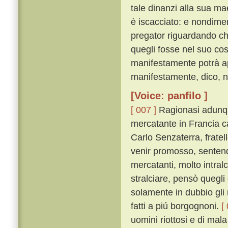
tale dinanzi alla sua ma
è iscacciato: e nondimen
pregator riguardando che
quegli fosse nel suo co
manifestamente potrà app
manifestamente, dico, no
[Voice: panfilo ]
[ 007 ]
Ragionasi adunqu
mercatante in Francia 
Carlo Senzaterra, frate
venir promosso, sentendo 
mercatanti, molto intralc
stralciare, pensò quegli
solamente in dubbio gli r
fatti a piú borgognoni.
[
uomini riottosi e di mal