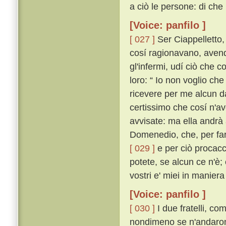
a ciò le persone: di che
[Voice: panfilo ]
[ 027 ]
Ser Ciappelletto,
cosí ragionavano, avendo
gl'infermi, udí ciò che c
loro: “ Io non voglio ch
ricevere per me alcun d
certissimo che cosí n'a
avvisate: ma ella andrà
Domenedio, che, per far
[ 029 ]
e per ciò procacci
potete, se alcun ce n'è;
vostri e' miei in manier
[Voice: panfilo ]
[ 030 ]
I due fratelli, c
nondimeno se n'andarono