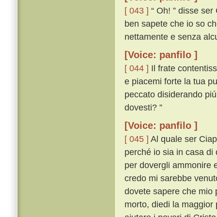
[ 043 ]
“ Oh! ” disse ser 
ben sapete che io so che
nettamente e senza alcu
[Voice: panfilo ]
[ 044 ]
Il frate contentis
e piacemi forte la tua p
peccato disiderando piú
dovesti? ”
[Voice: panfilo ]
[ 045 ]
Al quale ser Ciapp
perché io sia in casa di 
per dovergli ammonire e
credo mi sarebbe venuto 
dovete sapere che mio p
morto, diedi la maggior 