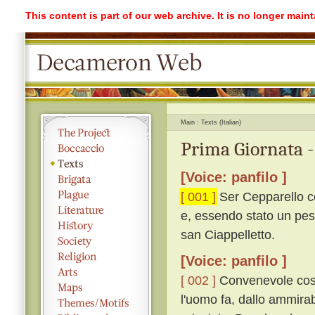
This content is part of our web archive. It is no longer mai
Main
Texts (Italian)
Prima Giornata -
[Voice: panfilo ]
[ 001 ]
Ser Cepparello co
e, essendo stato un pes
san Ciappelletto.
[Voice: panfilo ]
[ 002 ]
Convenevole cosa
l'uomo fa, dallo ammirabi