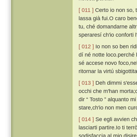
[ 011 ]
Certo io non so, ta
lassa già fui.O caro bene
tu, ché domandarne altr
speraresí ch'io conforti 
[ 012 ]
Io non so ben ridi
dí né notte loco.perché 
sé accese novo foco,nel 
ritornar la virtú sbigottita
[ 013 ]
Deh dimmi s'esser
occhi che m'han morta;d
dir “ Tosto ” alquanto mi
stare,ch'io non men curo
[ 014 ]
Se egli avvien che
lasciarti partire.Io ti t
sodisfaccia al mio disir