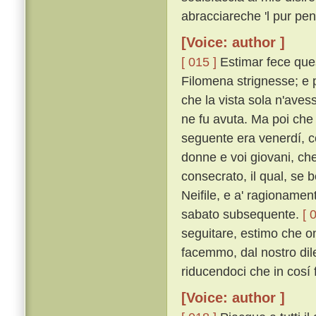
abracciareche 'l pur pens
[Voice: author ]
[ 015 ]
Estimar fece ques
Filomena strignesse; e p
che la vista sola n'avess
ne fu avuta. Ma poi che l
seguente era venerdí, c
donne e voi giovani, ch
consecrato, il qual, se
Neifile, e a' ragionamen
sabato subsequente.
[ 
seguitare, estimo che on
facemmo, dal nostro dil
riducendoci che in cosí f
[Voice: author ]