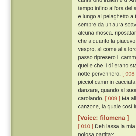
tempo infino all'ora de
e lungo al pelaghetto a ta
sempre da un'aura soav
alcuna mosca, riposata
che alquanto la piacevol
vespro, sí come alla lor
passo ripresero il camm
quelle che il dí erano st
notte pervennero.
[ 008 
picciol cammin cacciata 
danzare, quando al suon
carolando.
[ 009 ]
Ma all
canzone, la quale cosí 
[Voice: filomena ]
[ 010 ]
Deh lassa la mia 
noiosa partita?