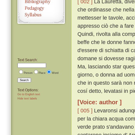
[ 002 ]
La Lauretta, diven
che ordinasse che nella 
mettesser le tavole, acc
appresso ciò che a fare
Quindi, rivolta alla comp
beffe che le donne fanno
d'essere di schiatta di 
domane si dovesse ragio
Text Search:
Ma, lasciando star questo
Person
Place
Word
giorno, o donna ad uomo
Search
che in questo sarà non m
cosí detto, levatasi in pi
Text Options:
Go to English text
Hide text labels
[Voice: author ]
[ 005 ]
Levaronsi adunque
per la chiara acqua cominc
verde prato s'andavano
cantarono insieme d' Arci