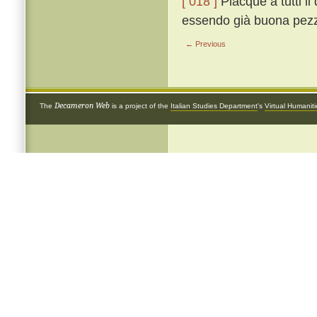
[ 018 ]
Piacque a tutti il 
essendo già buona pezza
← Previous
Decameron Web
The
is a project of the
Italian Studies Department
's
Virtual Humanit