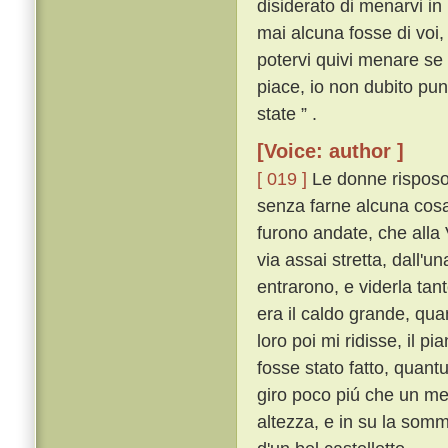
disiderato di menarvi in
mai alcuna fosse di voi,
potervi quivi menare se n
piace, io non dubito pu
state ” .
[Voice: author ]
[ 019 ]
Le donne risposon
senza farne alcuna cosa s
furono andate, che alla
via assai stretta, dall'u
entrarono, e viderla tan
era il caldo grande, qua
loro poi mi ridisse, il p
fosse stato fatto, quant
giro poco piú che un mez
altezza, e in su la somm