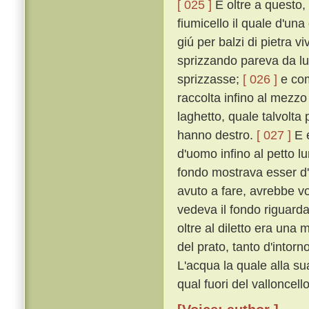
[ 025 ]
E oltre a questo,
fiumicello il quale d'un
giú per balzi di pietra 
sprizzando pareva da l
sprizzasse;
[ 026 ]
e com
raccolta infino al mezzo
laghetto, quale talvolta p
hanno destro.
[ 027 ]
E e
d'uomo infino al petto l
fondo mostrava esser d'u
avuto a fare, avrebbe v
vedeva il fondo riguard
oltre al diletto era una 
del prato, tanto d'intorn
L'acqua la quale alla su
qual fuori del valloncel