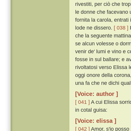
rivestiti, per ciò che t
le donne che facevano u
fornita la carola, entrat
lode ne dissero.
[ 038 ]
P
che la seguente mattina
se alcun volesse o dorm
venir de' lumi e vino e 
fosse in sul ballare; e 
rivoltatosi verso Elissa
oggi onore della corona, 
una fa che ne dichi qual 
[Voice: author ]
[ 041 ]
A cui Elissa sorr
in cotal guisa:
[Voice: elissa ]
[ 042 ]
Amor, s'io posso 