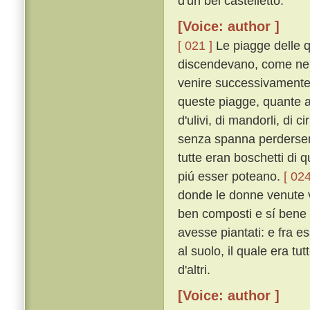
d'un bel castelletto.
[Voice: author ]
[ 021 ]
Le piagge delle q
discendevano, come ne' t
venire successivamente o
queste piagge, quante a
d'ulivi, di mandorli, di ci
senza spanna perderse
tutte eran boschetti di qu
piú esser poteano.
[ 024
donde le donne venute v'e
ben composti e sí bene o
avesse piantati: e fra es
al suolo, il quale era tu
d'altri.
[Voice: author ]