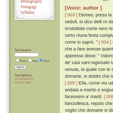
[Voice: author ]
[ 003 ]
Dioneo, presa la 
veduti, io dico delli re 
m'ubidiste come vero re s
certo niuna festa compi
come io saprò. ”
[ 004 ]
che a fare avesse quant
Text Search:
appresso disse: “ Valoro
Person
Place
Word
de' casi varii ragionato
Search
venuta, la quale con le 
domane, io dubito che i
Text Options:
Go to English text
[ 005 ]
Ella, come voi ud
Hide text labels
andata a marito e sogiu
facessero a' mariti.
[ 006
fanciullesca, reputo ch
voglio che domane si di