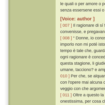
le quali o per amore o p
senza essersene essi o 
[Voice: author ]
[ 007 ]
Il ragionare di sí
convenisse, e pregavanlo
[ 008 ]
“ Donne, io conos
imporlo non mi poté isto
tempo è tale che, guard
ogni ragionare è conce
questa stagione, li giudi
umane, tacciono? e ampi
010 ]
Per che, se alquant
con l'opere mai alcuna c
veggio con che argoment
[ 011 ]
Oltre a questo la 
onestissima, per cosa ch