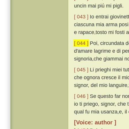
uncin mai piú mi pigli.
[ 043 ]
Io entrai giovine
ciascuna mia arma posi i
e rapace,tosto mi fosti 
[ 044 ]
Poi, circundata d
d'amare lagrime e di pe
signoria,che giammai no
[ 045 ]
Li prieghi miei tut
che ognora cresce il mio
signor, del mio languire,
[ 046 ]
Se questo far non
io ti priego, signor, che 
qual fu mia usanza,e, il 
[Voice: author ]