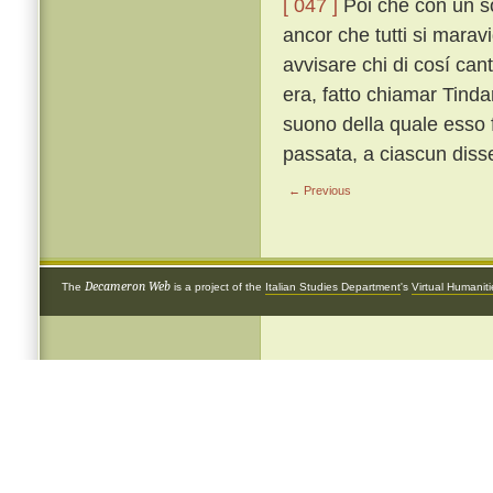
[ 047 ]
Poi che con un so
ancor che tutti si marav
avvisare chi di cosí can
era, fatto chiamar Tind
suono della quale esso 
passata, a ciascun diss
← Previous
Decameron Web
The
is a project of the
Italian Studies Department
's
Virtual Humanit