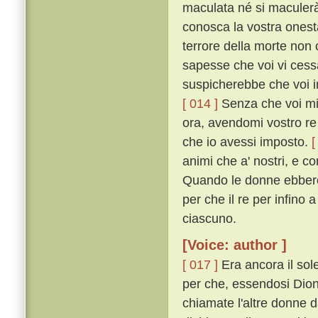
maculata né si maculerà 
conosca la vostra onest
terrore della morte no
sapesse che voi vi cess
suspicherebbe che voi in
[ 014 ]
Senza che voi mi 
ora, avendomi vostro re 
che io avessi imposto.
[
animi che a' nostri, e c
Quando le donne ebbero 
per che il re per infino 
ciascuno.
[Voice: author ]
[ 017 ]
Era ancora il sole
per che, essendosi Dione
chiamate l'altre donne 