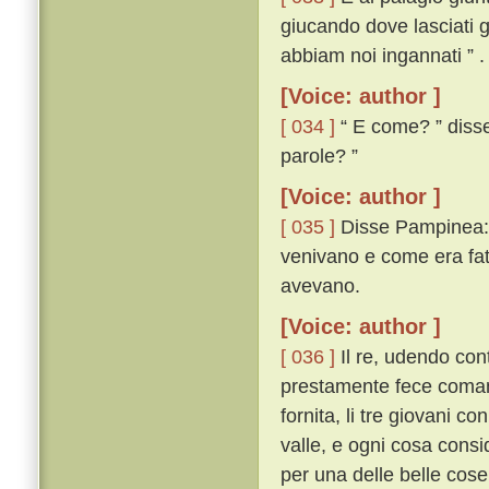
giucando dove lasciati g
abbiam noi ingannati ” .
[Voice: author ]
[ 034 ]
“ E come? ” disse 
parole? ”
[Voice: author ]
[ 035 ]
Disse Pampinea: “
venivano e come era fatt
avevano.
[Voice: author ]
[ 036 ]
Il re, udendo cont
prestamente fece comanda
fornita, li tre giovani c
valle, e ogni cosa consi
per una delle belle cos