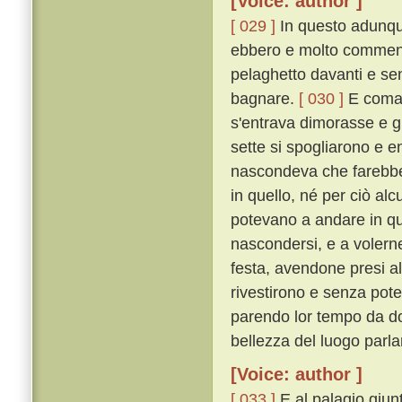
[Voice: author ]
[ 029 ]
In questo adunque
ebbero e molto commenda
pelaghetto davanti e sen
bagnare.
[ 030 ]
E comand
s'entrava dimorasse e gu
sette si spogliarono e en
nascondeva che farebbe 
in quello, né per ciò a
potevano a andare in qua
nascondersi, e a volern
festa, avendone presi al
rivestirono e senza pot
parendo lor tempo da do
bellezza del luogo parl
[Voice: author ]
[ 033 ]
E al palagio giun