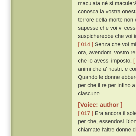
maculata né si maculerà 
conosca la vostra onest
terrore della morte no
sapesse che voi vi cess
suspicherebbe che voi in
[ 014 ]
Senza che voi mi 
ora, avendomi vostro re 
che io avessi imposto.
[
animi che a' nostri, e c
Quando le donne ebbero 
per che il re per infino 
ciascuno.
[Voice: author ]
[ 017 ]
Era ancora il sole
per che, essendosi Dione
chiamate l'altre donne 