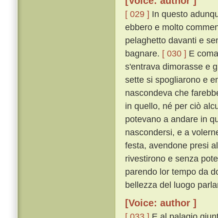
[Voice: author ]
[ 029 ]
In questo adunque
ebbero e molto commenda
pelaghetto davanti e sen
bagnare.
[ 030 ]
E comand
s'entrava dimorasse e gu
sette si spogliarono e en
nascondeva che farebbe 
in quello, né per ciò a
potevano a andare in qua
nascondersi, e a volern
festa, avendone presi al
rivestirono e senza pot
parendo lor tempo da do
bellezza del luogo parl
[Voice: author ]
[ 033 ]
E al palagio giun