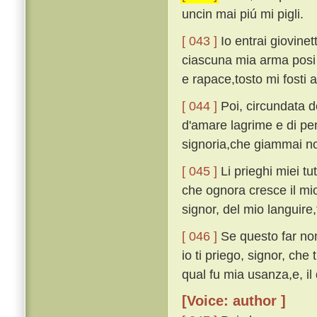
uncin mai piú mi pigli.
[ 043 ]
Io entrai giovine
ciascuna mia arma posi i
e rapace,tosto mi fosti 
[ 044 ]
Poi, circundata d
d'amare lagrime e di pe
signoria,che giammai no
[ 045 ]
Li prieghi miei tut
che ognora cresce il mio
signor, del mio languire,
[ 046 ]
Se questo far non
io ti priego, signor, che 
qual fu mia usanza,e, il 
[Voice: author ]