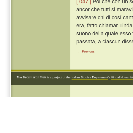
[ 047 ]
Poi che con un so
ancor che tutti si marav
avvisare chi di cosí can
era, fatto chiamar Tind
suono della quale esso 
passata, a ciascun diss
← Previous
Decameron Web
The
is a project of the
Italian Studies Department
's
Virtual Humanit