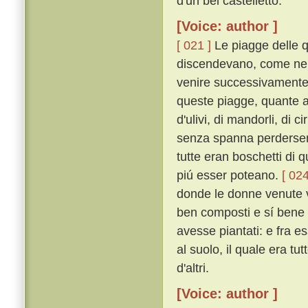
d'un bel castelletto.
[Voice: author ]
[ 021 ]
Le piagge delle q
discendevano, come ne' t
venire successivamente o
queste piagge, quante a
d'ulivi, di mandorli, di ci
senza spanna perderse
tutte eran boschetti di qu
piú esser poteano.
[ 024
donde le donne venute v'e
ben composti e sí bene o
avesse piantati: e fra es
al suolo, il quale era tu
d'altri.
[Voice: author ]