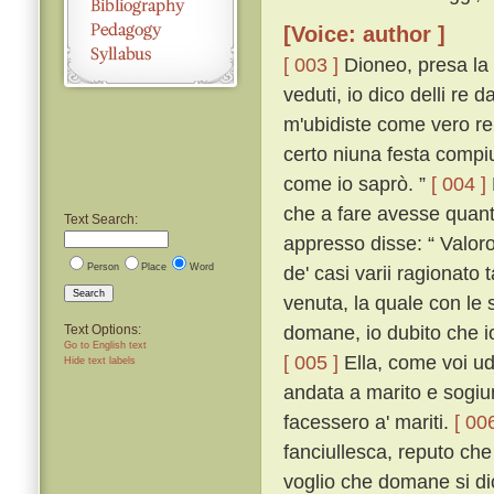
[Voice: author ]
[ 003 ]
Dioneo, presa la 
veduti, io dico delli re 
m'ubidiste come vero re s
certo niuna festa compi
come io saprò. ”
[ 004 ]
che a fare avesse quant
Text Search:
appresso disse: “ Valoro
Person
Place
Word
de' casi varii ragionato
Search
venuta, la quale con le 
domane, io dubito che i
Text Options:
Go to English text
[ 005 ]
Ella, come voi ud
Hide text labels
andata a marito e sogiu
facessero a' mariti.
[ 006
fanciullesca, reputo ch
voglio che domane si di