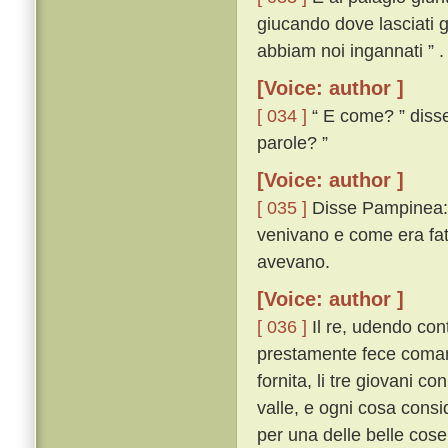
giucando dove lasciati g
abbiam noi ingannati ” .
[Voice: author ]
[ 034 ]
“ E come? ” disse 
parole? ”
[Voice: author ]
[ 035 ]
Disse Pampinea: “
venivano e come era fatt
avevano.
[Voice: author ]
[ 036 ]
Il re, udendo cont
prestamente fece comanda
fornita, li tre giovani c
valle, e ogni cosa consi
per una delle belle cos