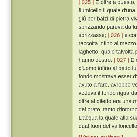
[ 025 ]
E oltre a questo,
fiumicello il quale d'un
giú per balzi di pietra 
sprizzando pareva da l
sprizzasse;
[ 026 ]
e com
raccolta infino al mezzo
laghetto, quale talvolta p
hanno destro.
[ 027 ]
E e
d'uomo infino al petto l
fondo mostrava esser d'u
avuto a fare, avrebbe v
vedeva il fondo riguard
oltre al diletto era una 
del prato, tanto d'intorn
L'acqua la quale alla su
qual fuori del valloncel