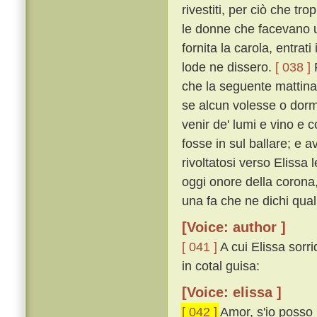
rivestiti, per ciò che t
le donne che facevano u
fornita la carola, entrat
lode ne dissero.
[ 038 ]
P
che la seguente mattina
se alcun volesse o dorm
venir de' lumi e vino e 
fosse in sul ballare; e 
rivoltatosi verso Elissa
oggi onore della corona, 
una fa che ne dichi qual 
[Voice: author ]
[ 041 ]
A cui Elissa sorr
in cotal guisa:
[Voice: elissa ]
[ 042 ]
Amor, s'io posso 