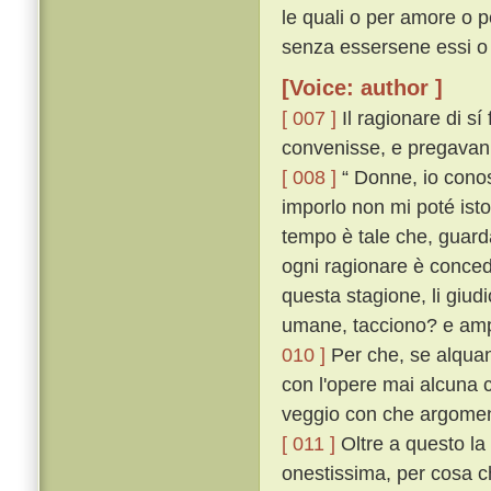
le quali o per amore o p
senza essersene essi o 
[Voice: author ]
[ 007 ]
Il ragionare di sí
convenisse, e pregavanlo
[ 008 ]
“ Donne, io conos
imporlo non mi poté isto
tempo è tale che, guard
ogni ragionare è conce
questa stagione, li giudi
umane, tacciono? e ampi
010 ]
Per che, se alquant
con l'opere mai alcuna c
veggio con che argoment
[ 011 ]
Oltre a questo la 
onestissima, per cosa ch