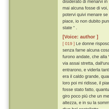
disiderato di menarvi in
mai alcuna fosse di voi,
potervi quivi menare se n
piace, io non dubito pu
state ” .
[Voice: author ]
[ 019 ]
Le donne risposon
senza farne alcuna cosa s
furono andate, che alla
via assai stretta, dall'u
entrarono, e viderla tan
era il caldo grande, qua
loro poi mi ridisse, il p
fosse stato fatto, quant
giro poco piú che un mez
altezza, e in su la somm