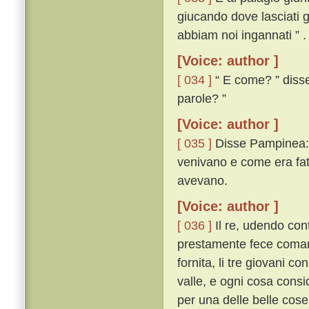
giucando dove lasciati g
abbiam noi ingannati ” .
[Voice: author ]
[ 034 ]
“ E come? ” disse 
parole? ”
[Voice: author ]
[ 035 ]
Disse Pampinea: “
venivano e come era fatt
avevano.
[Voice: author ]
[ 036 ]
Il re, udendo cont
prestamente fece comanda
fornita, li tre giovani c
valle, e ogni cosa consi
per una delle belle cos