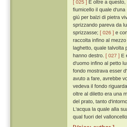
[ 025 ]
E oltre a questo,
fiumicello il quale d'un
giú per balzi di pietra 
sprizzando pareva da l
sprizzasse;
[ 026 ]
e com
raccolta infino al mezzo
laghetto, quale talvolta p
hanno destro.
[ 027 ]
E e
d'uomo infino al petto l
fondo mostrava esser d'u
avuto a fare, avrebbe v
vedeva il fondo riguard
oltre al diletto era una 
del prato, tanto d'intorn
L'acqua la quale alla su
qual fuori del valloncel