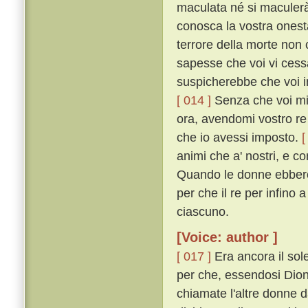
maculata né si maculerà 
conosca la vostra onest
terrore della morte no
sapesse che voi vi cess
suspicherebbe che voi in
[ 014 ]
Senza che voi mi 
ora, avendomi vostro re 
che io avessi imposto.
[
animi che a' nostri, e c
Quando le donne ebbero 
per che il re per infino 
ciascuno.
[Voice: author ]
[ 017 ]
Era ancora il sole
per che, essendosi Dione
chiamate l'altre donne 