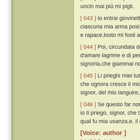
uncin mai piú mi pigli.
[ 043 ]
Io entrai giovine
ciascuna mia arma posi i
e rapace,tosto mi fosti 
[ 044 ]
Poi, circundata d
d'amare lagrime e di pe
signoria,che giammai no
[ 045 ]
Li prieghi miei tut
che ognora cresce il mio
signor, del mio languire,
[ 046 ]
Se questo far non
io ti priego, signor, che 
qual fu mia usanza,e, il 
[Voice: author ]