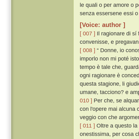
le quali o per amore o p
senza essersene essi o 
[Voice: author ]
[ 007 ]
Il ragionare di sí
convenisse, e pregavanlo
[ 008 ]
“ Donne, io conos
imporlo non mi poté isto
tempo è tale che, guard
ogni ragionare è conce
questa stagione, li giudi
umane, tacciono? e ampi
010 ]
Per che, se alquant
con l'opere mai alcuna c
veggio con che argoment
[ 011 ]
Oltre a questo la 
onestissima, per cosa ch