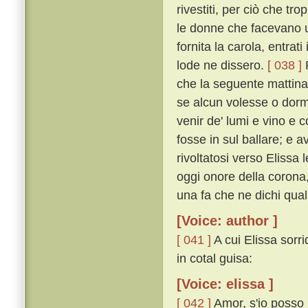
rivestiti, per ciò che t
le donne che facevano u
fornita la carola, entrat
lode ne dissero.
[ 038 ]
P
che la seguente mattina
se alcun volesse o dorm
venir de' lumi e vino e 
fosse in sul ballare; e 
rivoltatosi verso Elissa
oggi onore della corona, 
una fa che ne dichi qual 
[Voice: author ]
[ 041 ]
A cui Elissa sorr
in cotal guisa:
[Voice: elissa ]
[ 042 ]
Amor, s'io posso 