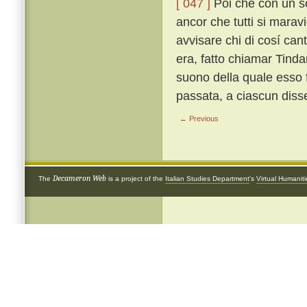
[ 047 ]
Poi che con un so
ancor che tutti si marav
avvisare chi di cosí can
era, fatto chiamar Tind
suono della quale esso 
passata, a ciascun diss
← Previous
Decameron Web
The
is a project of the
Italian Studies Department
's
Virtual Humanit