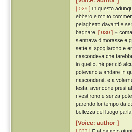
[Voice: author ]
[ 029 ]
In questo adunque
ebbero e molto commenda
pelaghetto davanti e sen
bagnare.
[ 030 ]
E comand
s'entrava dimorasse e gu
sette si spogliarono e en
nascondeva che farebbe 
in quello, né per ciò a
potevano a andare in qua
nascondersi, e a volern
festa, avendone presi al
rivestirono e senza pot
parendo lor tempo da do
bellezza del luogo parl
[Voice: author ]
[ 033 ]
E al palagio giun