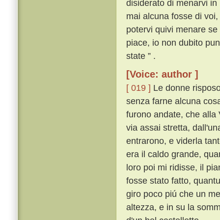
disiderato di menarvi in
mai alcuna fosse di voi,
potervi quivi menare se n
piace, io non dubito pu
state ” .
[Voice: author ]
[ 019 ]
Le donne risposon
senza farne alcuna cosa s
furono andate, che alla
via assai stretta, dall'u
entrarono, e viderla tan
era il caldo grande, qua
loro poi mi ridisse, il p
fosse stato fatto, quant
giro poco piú che un mez
altezza, e in su la somm