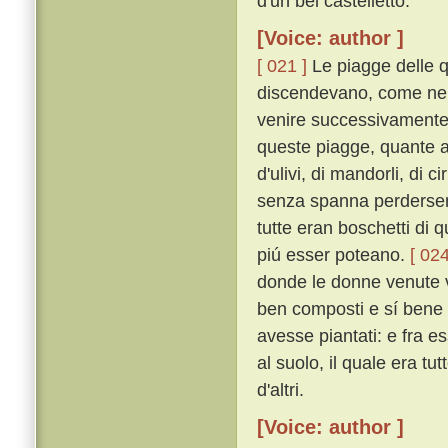
d'un bel castelletto.
[Voice: author ]
[ 021 ]
Le piagge delle q
discendevano, come ne' t
venire successivamente o
queste piagge, quante a
d'ulivi, di mandorli, di ci
senza spanna perderse
tutte eran boschetti di qu
piú esser poteano.
[ 024
donde le donne venute v'e
ben composti e sí bene o
avesse piantati: e fra es
al suolo, il quale era tu
d'altri.
[Voice: author ]