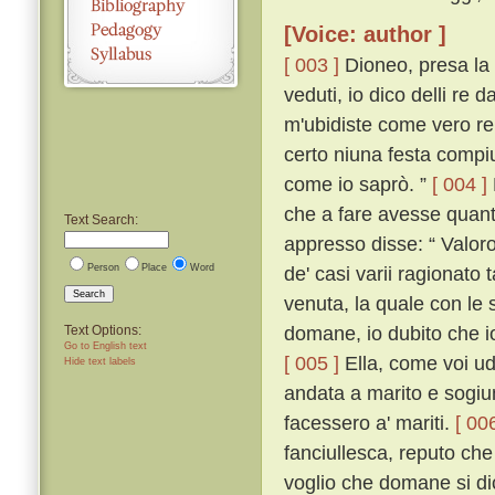
[Voice: author ]
[ 003 ]
Dioneo, presa la 
veduti, io dico delli re 
m'ubidiste come vero re s
certo niuna festa compi
come io saprò. ”
[ 004 ]
che a fare avesse quant
Text Search:
appresso disse: “ Valoro
Person
Place
Word
de' casi varii ragionato
Search
venuta, la quale con le 
domane, io dubito che i
Text Options:
Go to English text
[ 005 ]
Ella, come voi ud
Hide text labels
andata a marito e sogiu
facessero a' mariti.
[ 006
fanciullesca, reputo ch
voglio che domane si di