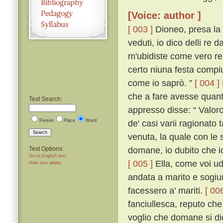
[Voice: author ]
[ 003 ]
Dioneo, presa la 
veduti, io dico delli re 
m'ubidiste come vero re s
certo niuna festa compi
come io saprò. ”
[ 004 ]
che a fare avesse quant
Text Search:
appresso disse: “ Valoro
Person
Place
Word
de' casi varii ragionato
Search
venuta, la quale con le 
domane, io dubito che i
Text Options:
Go to English text
[ 005 ]
Ella, come voi ud
Hide text labels
andata a marito e sogiu
facessero a' mariti.
[ 006
fanciullesca, reputo ch
voglio che domane si di