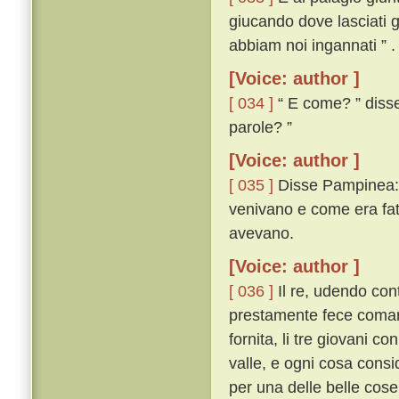
giucando dove lasciati g
abbiam noi ingannati ” .
[Voice: author ]
[ 034 ]
“ E come? ” disse 
parole? ”
[Voice: author ]
[ 035 ]
Disse Pampinea: “
venivano e come era fatt
avevano.
[Voice: author ]
[ 036 ]
Il re, udendo cont
prestamente fece comanda
fornita, li tre giovani c
valle, e ogni cosa consi
per una delle belle cos