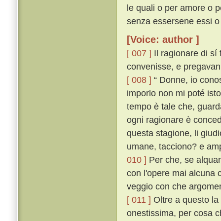
le quali o per amore o p
senza essersene essi o 
[Voice: author ]
[ 007 ]
Il ragionare di sí
convenisse, e pregavanlo
[ 008 ]
“ Donne, io conos
imporlo non mi poté isto
tempo è tale che, guard
ogni ragionare è conce
questa stagione, li giudi
umane, tacciono? e ampi
010 ]
Per che, se alquant
con l'opere mai alcuna c
veggio con che argoment
[ 011 ]
Oltre a questo la 
onestissima, per cosa ch