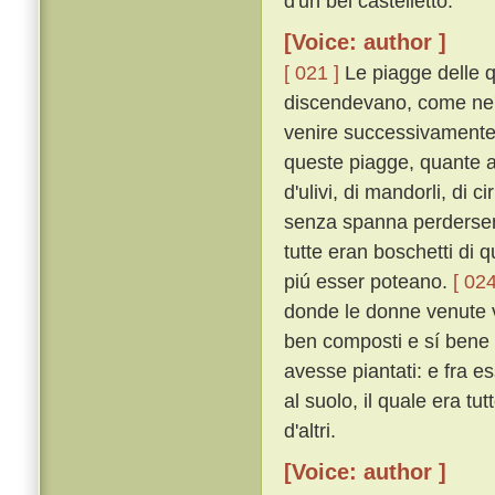
d'un bel castelletto.
[Voice: author ]
[ 021 ]
Le piagge delle q
discendevano, come ne' t
venire successivamente o
queste piagge, quante a
d'ulivi, di mandorli, di ci
senza spanna perderse
tutte eran boschetti di qu
piú esser poteano.
[ 024
donde le donne venute v'e
ben composti e sí bene o
avesse piantati: e fra es
al suolo, il quale era tu
d'altri.
[Voice: author ]