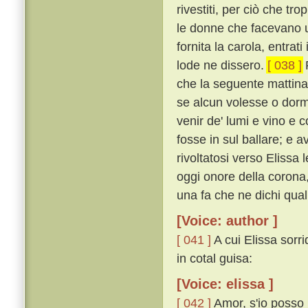
rivestiti, per ciò che t
le donne che facevano u
fornita la carola, entrat
lode ne dissero.
[ 038 ]
P
che la seguente mattina
se alcun volesse o dorm
venir de' lumi e vino e 
fosse in sul ballare; e 
rivoltatosi verso Elissa
oggi onore della corona, 
una fa che ne dichi qual 
[Voice: author ]
[ 041 ]
A cui Elissa sorr
in cotal guisa:
[Voice: elissa ]
[ 042 ]
Amor, s'io posso 