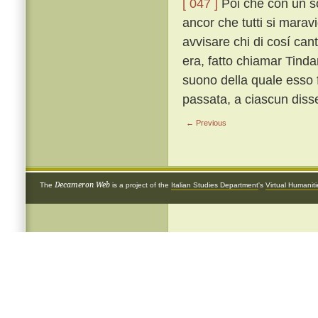
[ 047 ]
Poi che con un so
ancor che tutti si marav
avvisare chi di cosí can
era, fatto chiamar Tind
suono della quale esso 
passata, a ciascun diss
← Previous
Decameron Web
The
is a project of the
Italian Studies Department
's
Virtual Humanit