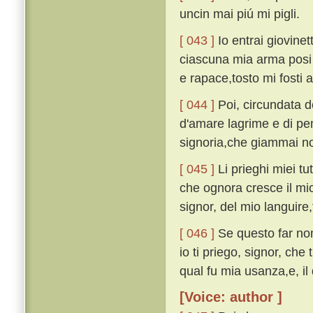
uncin mai piú mi pigli.
[ 043 ]
Io entrai giovine
ciascuna mia arma posi i
e rapace,tosto mi fosti 
[ 044 ]
Poi, circundata d
d'amare lagrime e di pe
signoria,che giammai no
[ 045 ]
Li prieghi miei tut
che ognora cresce il mio
signor, del mio languire,
[ 046 ]
Se questo far non
io ti priego, signor, che 
qual fu mia usanza,e, il 
[Voice: author ]