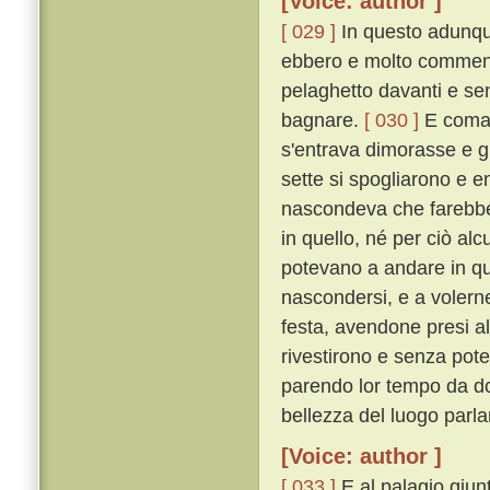
[Voice: author ]
[ 029 ]
In questo adunque
ebbero e molto commenda
pelaghetto davanti e sen
bagnare.
[ 030 ]
E comand
s'entrava dimorasse e gu
sette si spogliarono e en
nascondeva che farebbe 
in quello, né per ciò a
potevano a andare in qua
nascondersi, e a volern
festa, avendone presi al
rivestirono e senza pot
parendo lor tempo da do
bellezza del luogo parl
[Voice: author ]
[ 033 ]
E al palagio giun