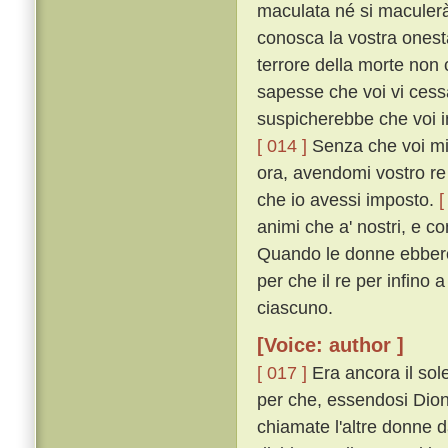
maculata né si maculerà 
conosca la vostra onest
terrore della morte no
sapesse che voi vi cess
suspicherebbe che voi in
[ 014 ]
Senza che voi mi 
ora, avendomi vostro re 
che io avessi imposto.
[
animi che a' nostri, e c
Quando le donne ebbero 
per che il re per infino 
ciascuno.
[Voice: author ]
[ 017 ]
Era ancora il sole
per che, essendosi Dione
chiamate l'altre donne 