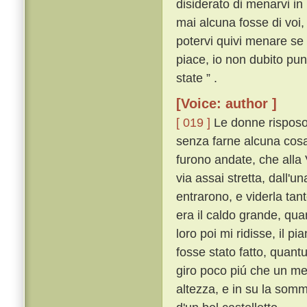
disiderato di menarvi in
mai alcuna fosse di voi,
potervi quivi menare se n
piace, io non dubito pu
state ” .
[Voice: author ]
[ 019 ]
Le donne risposon
senza farne alcuna cosa s
furono andate, che alla
via assai stretta, dall'u
entrarono, e viderla tan
era il caldo grande, qua
loro poi mi ridisse, il p
fosse stato fatto, quant
giro poco piú che un mez
altezza, e in su la somm