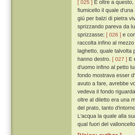
[ 025 ]
E oltre a questo,
fiumicello il quale d'un
giú per balzi di pietra 
sprizzando pareva da l
sprizzasse;
[ 026 ]
e com
raccolta infino al mezzo
laghetto, quale talvolta p
hanno destro.
[ 027 ]
E e
d'uomo infino al petto l
fondo mostrava esser d'u
avuto a fare, avrebbe v
vedeva il fondo riguard
oltre al diletto era una 
del prato, tanto d'intorn
L'acqua la quale alla su
qual fuori del valloncel