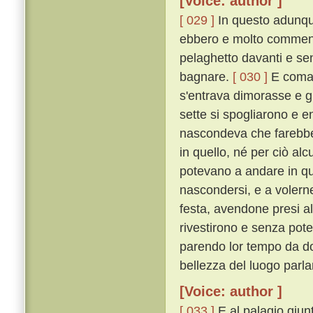
[Voice: author ]
[ 029 ]
In questo adunque
ebbero e molto commenda
pelaghetto davanti e sen
bagnare.
[ 030 ]
E comand
s'entrava dimorasse e gu
sette si spogliarono e en
nascondeva che farebbe 
in quello, né per ciò a
potevano a andare in qua
nascondersi, e a volern
festa, avendone presi al
rivestirono e senza pot
parendo lor tempo da do
bellezza del luogo parl
[Voice: author ]
[ 033 ]
E al palagio giun