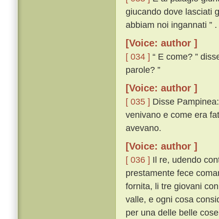
giucando dove lasciati g
abbiam noi ingannati ” .
[Voice: author ]
[ 034 ]
“ E come? ” disse 
parole? ”
[Voice: author ]
[ 035 ]
Disse Pampinea: “
venivano e come era fatt
avevano.
[Voice: author ]
[ 036 ]
Il re, udendo cont
prestamente fece comanda
fornita, li tre giovani c
valle, e ogni cosa consi
per una delle belle cos