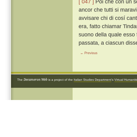
[ 047 ]
Poi che con un so
ancor che tutti si marav
avvisare chi di cosí can
era, fatto chiamar Tind
suono della quale esso 
passata, a ciascun diss
← Previous
Decameron Web
The
is a project of the
Italian Studies Department
's
Virtual Humanit