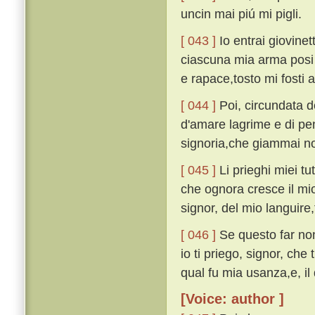
uncin mai piú mi pigli.
[ 043 ]
Io entrai giovine
ciascuna mia arma posi i
e rapace,tosto mi fosti 
[ 044 ]
Poi, circundata d
d'amare lagrime e di pe
signoria,che giammai no
[ 045 ]
Li prieghi miei tut
che ognora cresce il mio
signor, del mio languire,
[ 046 ]
Se questo far non
io ti priego, signor, che 
qual fu mia usanza,e, il 
[Voice: author ]