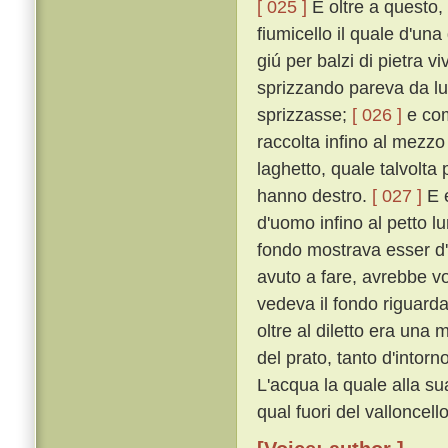
[ 025 ]
E oltre a questo,
fiumicello il quale d'un
giú per balzi di pietra 
sprizzando pareva da l
sprizzasse;
[ 026 ]
e com
raccolta infino al mezzo
laghetto, quale talvolta p
hanno destro.
[ 027 ]
E e
d'uomo infino al petto l
fondo mostrava esser d'u
avuto a fare, avrebbe v
vedeva il fondo riguard
oltre al diletto era una 
del prato, tanto d'intorn
L'acqua la quale alla su
qual fuori del valloncel