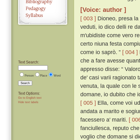
[Voice: author ]
[ 003 ]
Dioneo, presa la 
veduti, io dico delli re 
m'ubidiste come vero re s
certo niuna festa compi
come io saprò. ”
[ 004 ]
che a fare avesse quant
Text Search:
appresso disse: “ Valoro
Person
Place
Word
de' casi varii ragionato
Search
venuta, la quale con le 
domane, io dubito che i
Text Options:
Go to English text
[ 005 ]
Ella, come voi ud
Hide text labels
andata a marito e sogiu
facessero a' mariti.
[ 006
fanciullesca, reputo ch
voglio che domane si di