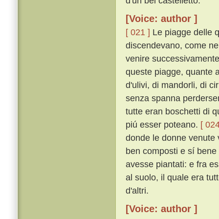
d'un bel castelletto.
[Voice: author ]
[ 021 ]
Le piagge delle q
discendevano, come ne' t
venire successivamente o
queste piagge, quante a
d'ulivi, di mandorli, di ci
senza spanna perderse
tutte eran boschetti di qu
piú esser poteano.
[ 024
donde le donne venute v'e
ben composti e sí bene o
avesse piantati: e fra es
al suolo, il quale era tu
d'altri.
[Voice: author ]