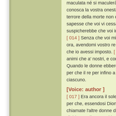
maculata né si maculerà 
conosca la vostra onest
terrore della morte no
sapesse che voi vi cess
suspicherebbe che voi in
[ 014 ]
Senza che voi mi 
ora, avendomi vostro re 
che io avessi imposto.
[
animi che a' nostri, e c
Quando le donne ebbero 
per che il re per infino 
ciascuno.
[Voice: author ]
[ 017 ]
Era ancora il sole
per che, essendosi Dione
chiamate l'altre donne 