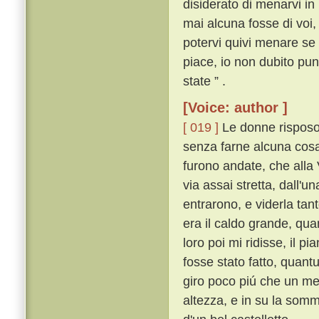
disiderato di menarvi in
mai alcuna fosse di voi,
potervi quivi menare se n
piace, io non dubito pu
state ” .
[Voice: author ]
[ 019 ]
Le donne risposon
senza farne alcuna cosa s
furono andate, che alla
via assai stretta, dall'u
entrarono, e viderla tan
era il caldo grande, qua
loro poi mi ridisse, il p
fosse stato fatto, quant
giro poco piú che un mez
altezza, e in su la somm