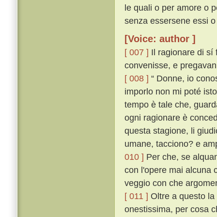
le quali o per amore o p
senza essersene essi o 
[Voice: author ]
[ 007 ]
Il ragionare di sí
convenisse, e pregavanlo
[ 008 ]
“ Donne, io conos
imporlo non mi poté isto
tempo è tale che, guard
ogni ragionare è conce
questa stagione, li giudi
umane, tacciono? e ampi
010 ]
Per che, se alquant
con l'opere mai alcuna c
veggio con che argoment
[ 011 ]
Oltre a questo la 
onestissima, per cosa ch