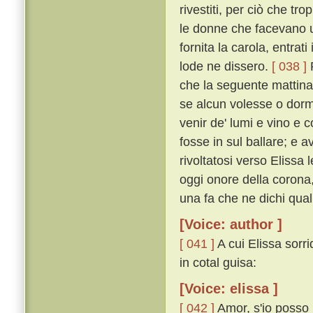
rivestiti, per ciò che t
le donne che facevano u
fornita la carola, entrat
lode ne dissero.
[ 038 ]
P
che la seguente mattina
se alcun volesse o dorm
venir de' lumi e vino e 
fosse in sul ballare; e 
rivoltatosi verso Elissa
oggi onore della corona, 
una fa che ne dichi qual 
[Voice: author ]
[ 041 ]
A cui Elissa sorr
in cotal guisa:
[Voice: elissa ]
[ 042 ]
Amor, s'io posso 