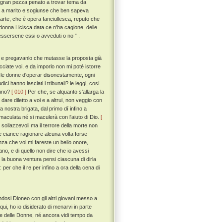
si gran pezza penato a trovar tema da
ta a marito e sogiunse che ben sapeva
arte, che è opera fanciullesca, reputo che
donna Licisca data ce n'ha cagione, delle
 essersene essi o avveduti o no ” .
e, e pregavanlo che mutasse la proposta già
iate voi, e da imporlo non mi poté istorre
e le donne d'operar disonestamente, ogni
ci hanno lasciati i tribunali? le leggi, cosí
cuno?
[ 010 ]
Per che, se alquanto s'allarga la
are diletto a voi e a altrui, non veggio con
a nostra brigata, dal primo dí infino a
 maculata né si maculerà con l'aiuto di Dio.
[
ollazzevoli ma il terrore della morte non
e ciance ragionare alcuna volta forse
za che voi mi fareste un bello onore,
ano, e di quello non dire che io avessi
n la buona ventura pensi ciascuna di dirla
r che il re per infino a ora della cena di
ndosi Dioneo con gli altri giovani messo a
ui, ho io disiderato di menarvi in parte
lle delle Donne, né ancora vidi tempo da