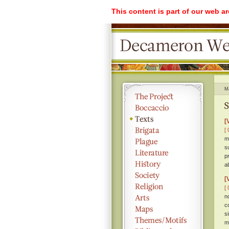
This content is part of our web a
M
S
[
[ 
m
s
p
a
[
[ 
n
c
s
m