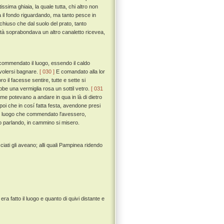
sima ghiaia, la quale tutta, chi altro non
 il fondo riguardando, ma tanto pesce in
 chiuso che dal suolo del prato, tanto
acità soprabondava un altro canaletto ricevea,
commendato il luogo, essendo il caldo
 volersi bagnare.
[ 030 ]
E comandato alla lor
 il facesse sentire, tutte e sette si
bbe una vermiglia rosa un sottil vetro.
[ 031
e potevano a andare in qua in là di dietro
poi che in cosí fatta festa, avendone presi
 il luogo che commendato l'avessero,
o parlando, in cammino si misero.
iati gli aveano; alli quali Pampinea ridendo
a fatto il luogo e quanto di quivi distante e