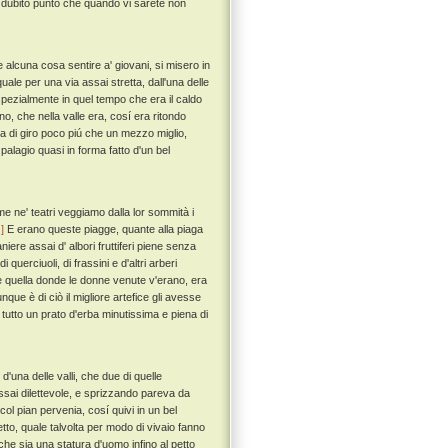
non dubito punto che quando vi sarete non
alcuna cosa sentire a' giovani, si misero in
uale per una via assai stretta, dall'una delle
e spezialmente in quel tempo che era il caldo
no, che nella valle era, cosí era ritondo
a di giro poco piú che un mezzo miglio,
palagio quasi in forma fatto d'un bel
 ne' teatri veggiamo dalla lor sommità i
]
E erano queste piagge, quante alla piaga
aniere assai d' albori fruttiferi piene senza
querciuoli, di frassini e d'altri arberi
e quella donde le donne venute v'erano, era
nque è di ciò il migliore artefice gli avesse
ra tutto un prato d'erba minutissima e piena di
d'una delle valli, che due di quelle
ssai dilettevole, e sprizzando pareva da
ol pian pervenia, cosí quivi in un bel
tto, quale talvolta per modo di vivaio fanno
he sia una statura d'uomo infino al petto