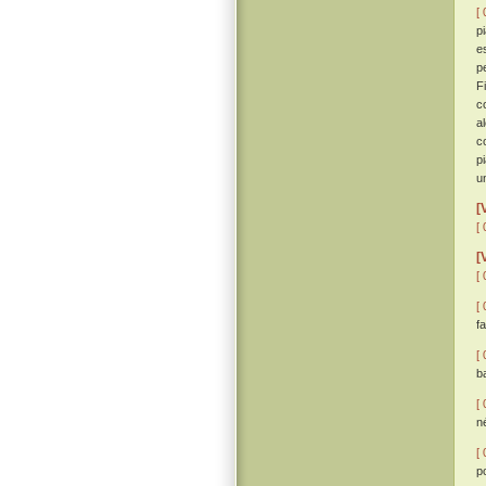
[ 
pi
e
p
F
c
a
c
p
un
[
[ 
[
[ 
[ 
f
[ 
b
[ 
n
[ 
po