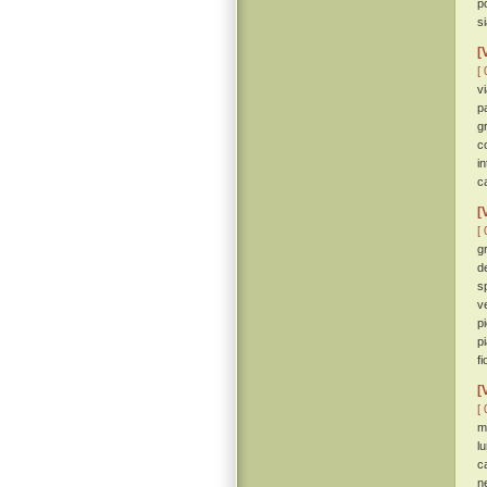
p
s
[
[ 
v
p
g
c
i
ca
[
[ 
g
de
s
v
p
pi
fi
[
[ 
m
l
c
ne