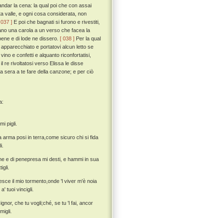
andar la cena: la qual poi che con assai
uesta valle, e ogni cosa considerata, non
 037 ]
E poi che bagnati si furono e rivestiti,
ano una carola a un verso che facea la
 bene e di lode ne dissero.
[ 038 ]
Per la qual
e apparecchiato e portatovi alcun letto se
ino e confetti e alquanto riconfortatisi,
re rivoltatosi verso Elissa le disse
ta sera a te fare della canzone; e per ciò
a:
i pigli.
arma posi in terra,come sicuro chi si fida
i.
me e di penepresa mi desti, e hammi in sua
gli.
resce il mio tormento,onde 'l viver m'è noia
' tuoi vincigli.
nor, che tu vogli;ché, se tu 'l fai, ancor
migli.