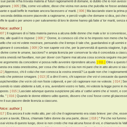
e sue parole m'ha trovata materia a' futuri ragionamenti di domane, io dubito che io non aves
agionare.
[ 005 ]
Ella, come voi udiste, disse che vicina non avea che pulcella ne fosse anda
uante e quali beffe le maritate ancora facessero a' mariti.
[ 006 ]
Ma lasciando stare la prima p
a seconda debbia essere piacevole a ragionarne, e perciò voglio che domane si dica, poi che 
effe le quali o per amore o per salvamento di loro le donne hanno già fatte a' lor mariti, senza
Voice: author ]
007 ]
Il ragionare di sí fatta materia pareva a alcuna delle donne che male a lor si conveniss
tta; alle quali il re rispose:
[ 008 ]
“ Donne, io conosco ciò che io ho imposto non meno che facc
uello che voi mi volete mostrare, pensando che il tempo è tale che, guardandosi e gli uomini 
agionare è conceduto.
[ 009 ]
Or non sapete voi che, per la perversità di questa stagione, li giudi
e divine come le umane, tacciono? e ampia licenzia per conservar la vita è conceduta a cias
ostra onestà nel favellare, non per dover con l'opere mai alcuna cosa sconcia seguire ma per d
he argomento da concedere vi possa nello avvenire riprendere alcuno.
[ 011 ]
Oltre a questo l
uesta ora stata onestissima, per cosa che detta ci si sia non mi pare che in atto alcuno si sia
12 ]
Appresso, chi è colui che non conosca la vostra onestà? La quale non che i ragionamenti s
redo che potesse smagare.
[ 013 ]
E a dirvi il vero, chi sapesse che voi vi cessaste da quest
uspicherebbe che voi in ciò non foste colpevoli, e per ciò ragionare non ne voleste.
[ 014 ]
Sen
ssendo io stato ubidente a tutti, e ora, avendomi vostro re fatto, mi voleste la legge porre in m
mposto.
[ 015 ]
Lasciate adunque questa suspizione piú atta a' cattivi animi che a' nostri, e co
lla. ”
[ 016 ]
Quando le donne ebbero udito questo, dissero che cosí fosse come gli piacesse: pe
are il suo piacere diede licenzia a ciascuno.
Voice: author ]
017 ]
Era ancora il sole molto alto, per ciò che il ragionamento era stato brieve: per che, esse
iucare a tavole, Elissa, chiamate l'altre donne da una parte, disse:
[ 018 ]
“ Poi che noi fummo q
ssai vicina di questo luogo, dove io non credo che mai alcuna fosse di voi, e chiamavisi la Va