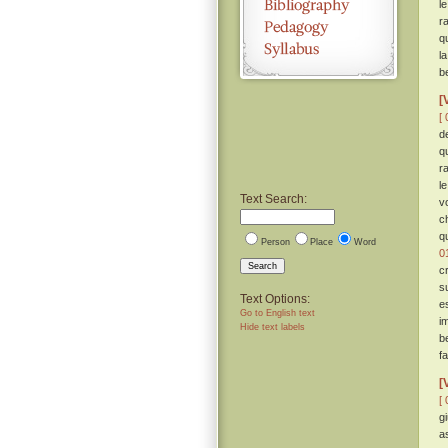
l
r
q
l
b
[
[ 
de
q
r
l
Text Search:
v
c
q
Person
Place
Word
0
Search
c
s
Text Options:
e
Go to English text
i
Hide text labels
be
f
[
[ 
g
a