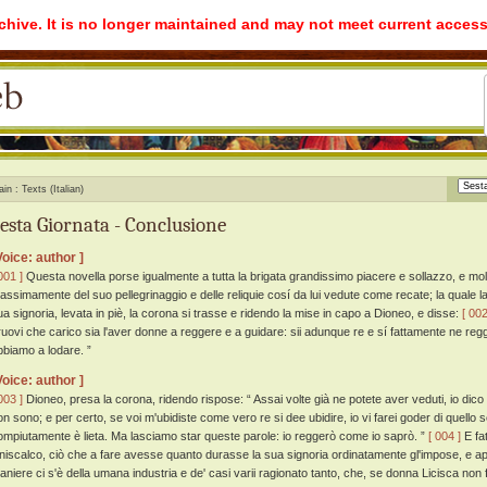
rchive. It is no longer maintained and may not meet current access
ain
Texts (Italian)
esta Giornata - Conclusione
Voice: author ]
001 ]
Questa novella porse igualmente a tutta la brigata grandissimo piacere e sollazzo, e molto p
assimamente del suo pellegrinaggio e delle reliquie cosí da lui vedute come recate; la quale la
ua signoria, levata in piè, la corona si trasse e ridendo la mise in capo a Dioneo, e disse:
[ 002
ruovi che carico sia l'aver donne a reggere e a guidare: sii adunque re e sí fattamente ne reggi
bbiamo a lodare. ”
Voice: author ]
003 ]
Dioneo, presa la corona, ridendo rispose: “ Assai volte già ne potete aver veduti, io dico d
on sono; e per certo, se voi m'ubidiste come vero re si dee ubidire, io vi farei goder di quello 
ompiutamente è lieta. Ma lasciamo star queste parole: io reggerò come io saprò. ”
[ 004 ]
E fat
iniscalco, ciò che a fare avesse quanto durasse la sua signoria ordinatamente gl'impose, e a
aniere ci s'è della umana industria e de' casi varii ragionato tanto, che, se donna Licisca non