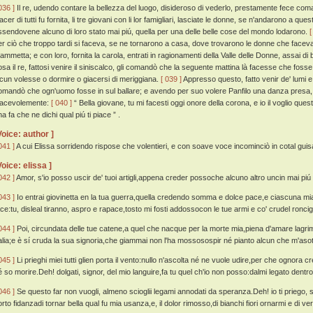
036 ]
Il re, udendo contare la bellezza del luogo, disideroso di vederlo, prestamente fece com
acer di tutti fu fornita, li tre giovani con li lor famigliari, lasciate le donne, se n'andarono a q
ssendovene alcuno di loro stato mai piú, quella per una delle belle cose del mondo lodarono.
[
er ciò che troppo tardi si faceva, se ne tornarono a casa, dove trovarono le donne che facev
iammetta; e con loro, fornita la carola, entrati in ragionamenti della Valle delle Donne, assai di
osa il re, fattosi venire il siniscalco, gli comandò che la seguente mattina là facesse che foss
lcun volesse o dormire o giacersi di meriggiana.
[ 039 ]
Appresso questo, fatto venir de' lumi e v
omandò che ogn'uomo fosse in sul ballare; e avendo per suo volere Panfilo una danza presa, il 
iacevolemente:
[ 040 ]
“ Bella giovane, tu mi facesti oggi onore della corona, e io il voglio ques
a fa che ne dichi qual piú ti piace ” .
Voice: author ]
041 ]
A cui Elissa sorridendo rispose che volentieri, e con soave voce incominciò in cotal guis
Voice: elissa ]
042 ]
Amor, s'io posso uscir de' tuoi artigli,appena creder possoche alcuno altro uncin mai piú m
043 ]
Io entrai giovinetta en la tua guerra,quella credendo somma e dolce pace,e ciascuna mia 
ace:tu, disleal tiranno, aspro e rapace,tosto mi fosti addossocon le tue armi e co' crudel roncigl
044 ]
Poi, circundata delle tue catene,a quel che nacque per la morte mia,piena d'amare lagri
alia;e è sí cruda la sua signoria,che giammai non l'ha mossosospir né pianto alcun che m'asotti
045 ]
Li prieghi miei tutti glien porta il vento:nullo n'ascolta né ne vuole udire,per che ognora c
é so morire.Deh! dolgati, signor, del mio languire,fa tu quel ch'io non posso:dalmi legato dentro a
046 ]
Se questo far non vuogli, almeno scioglii legami annodati da speranza.Deh! io ti priego, sig
rto fidanzadi tornar bella qual fu mia usanza,e, il dolor rimosso,di bianchi fiori ornarmi e di ver