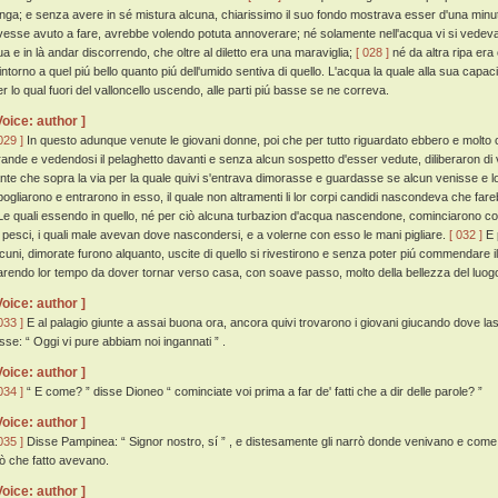
unga; e senza avere in sé mistura alcuna, chiarissimo il suo fondo mostrava esser d'una minutis
vesse avuto a fare, avrebbe volendo potuta annoverare; né solamente nell'acqua vi si vedeva
ua e in là andar discorrendo, che oltre al diletto era una maraviglia;
[ 028 ]
né da altra ripa era
'intorno a quel piú bello quanto piú dell'umido sentiva di quello. L'acqua la quale alla sua cap
er lo qual fuori del valloncello uscendo, alle parti piú basse se ne correva.
Voice: author ]
029 ]
In questo adunque venute le giovani donne, poi che per tutto riguardato ebbero e molto 
rande e vedendosi il pelaghetto davanti e senza alcun sospetto d'esser vedute, diliberaron di
ante che sopra la via per la quale quivi s'entrava dimorasse e guardasse se alcun venisse e loro
pogliarono e entrarono in esso, il quale non altramenti li lor corpi candidi nascondeva che fare
e quali essendo in quello, né per ciò alcuna turbazion d'acqua nascendone, cominciarono com
' pesci, i quali male avevan dove nascondersi, e a volerne con esso le mani pigliare.
[ 032 ]
E 
lcuni, dimorate furono alquanto, uscite di quello si rivestirono e senza poter piú commendare
arendo lor tempo da dover tornar verso casa, con soave passo, molto della bellezza del luog
Voice: author ]
033 ]
E al palagio giunte a assai buona ora, ancora quivi trovarono i giovani giucando dove lasc
isse: “ Oggi vi pure abbiam noi ingannati ” .
Voice: author ]
034 ]
“ E come? ” disse Dioneo “ cominciate voi prima a far de' fatti che a dir delle parole? ”
Voice: author ]
035 ]
Disse Pampinea: “ Signor nostro, sí ” , e distesamente gli narrò donde venivano e come er
iò che fatto avevano.
Voice: author ]