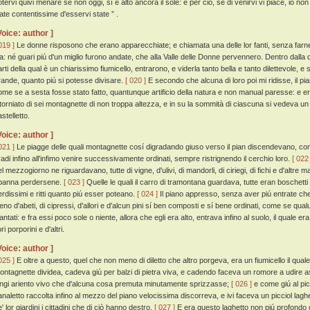
otervi quivi menare se non oggi, sí è alto ancora il sole: e per ciò, se di venirvi vi piace, io 
iate contentissime d'esservi state ” .
Voice: author ]
019 ]
Le donne risposono che erano apparecchiate; e chiamata una delle lor fanti, senza farne 
ia: né guari piú d'un miglio furono andate, che alla Valle delle Donne pervennero. Dentro dalla q
arti della qual è un chiarissimo fiumicello, entrarono, e viderla tanto bella e tanto dilettevole, 
rande, quanto piú si potesse divisare.
[ 020 ]
E secondo che alcuna di loro poi mi ridisse, il pia
ome se a sesta fosse stato fatto, quantunque artificio della natura e non manual paresse: e er
ntorniato di sei montagnette di non troppa altezza, e in su la sommità di ciascuna si vedeva un 
stelletto.
Voice: author ]
021 ]
Le piagge delle quali montagnette cosí digradando giuso verso il pian discendevano, come
radi infino all'infimo venire successivamente ordinati, sempre ristrignendo il cerchio loro.
[ 022 
l mezzogiorno ne riguardavano, tutte di vigne, d'ulivi, di mandorli, di ciriegi, di fichi e d'altre m
panna perdersene.
[ 023 ]
Quelle le quali il carro di tramontana guardava, tutte eran boschetti di 
erdissimi e ritti quanto piú esser poteano.
[ 024 ]
Il piano appresso, senza aver piú entrate ch
ieno d'abeti, di cipressi, d'allori e d'alcun pini sí ben composti e sí bene ordinati, come se qualu
antati: e fra essi poco sole o niente, allora che egli era alto, entrava infino al suolo, il quale e
ori porporini e d'altri.
Voice: author ]
025 ]
E oltre a questo, quel che non meno di diletto che altro porgeva, era un fiumicello il quale 
ontagnette dividea, cadeva giú per balzi di pietra viva, e cadendo faceva un romore a udire a
ungi ariento vivo che d'alcuna cosa premuta minutamente sprizzasse;
[ 026 ]
e come giú al picc
analetto raccolta infino al mezzo del piano velocissima discorreva, e ivi faceva un picciol laghe
' lor giardini i cittadini che di ciò hanno destro.
[ 027 ]
E era questo laghetto non piú profondo c