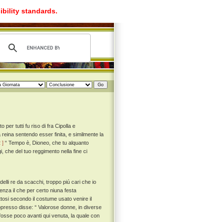
ibility standards.
er tutti fu riso di fra Cipolla e
 reina sentendo esser finita, e similmente la
 ]
“ Tempo è, Dioneo, che tu alquanto
, che del tuo reggimento nella fine ci
elli re da scacchi, troppo piú cari che io
senza il che per certo niuna festa
tosi secondo il costume usato venire il
ppresso disse: “ Valorose donne, in diverse
 fosse poco avanti qui venuta, la quale con