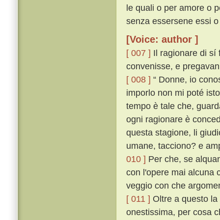
le quali o per amore o p
senza essersene essi o 
[Voice: author ]
[ 007 ]
Il ragionare di sí
convenisse, e pregavanlo
[ 008 ]
“ Donne, io conos
imporlo non mi poté isto
tempo è tale che, guard
ogni ragionare è conce
questa stagione, li giudi
umane, tacciono? e ampi
010 ]
Per che, se alquant
con l'opere mai alcuna c
veggio con che argoment
[ 011 ]
Oltre a questo la 
onestissima, per cosa ch