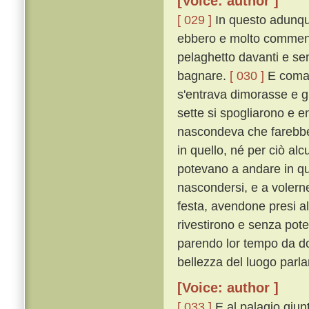
[Voice: author ]
[ 029 ]
In questo adunque
ebbero e molto commenda
pelaghetto davanti e sen
bagnare.
[ 030 ]
E comand
s'entrava dimorasse e gu
sette si spogliarono e en
nascondeva che farebbe 
in quello, né per ciò a
potevano a andare in qua
nascondersi, e a volern
festa, avendone presi al
rivestirono e senza pot
parendo lor tempo da do
bellezza del luogo parl
[Voice: author ]
[ 033 ]
E al palagio giun