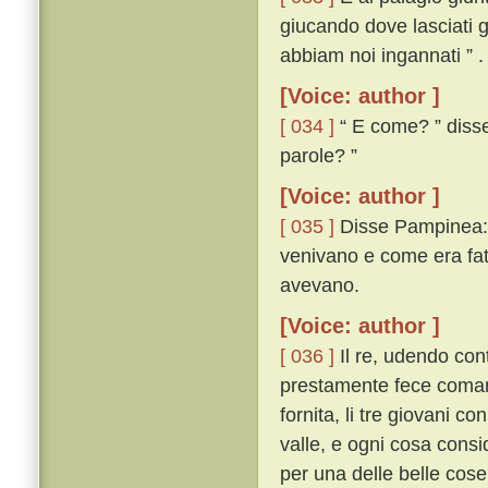
giucando dove lasciati g
abbiam noi ingannati ” .
[Voice: author ]
[ 034 ]
“ E come? ” disse 
parole? ”
[Voice: author ]
[ 035 ]
Disse Pampinea: “
venivano e come era fatt
avevano.
[Voice: author ]
[ 036 ]
Il re, udendo cont
prestamente fece comanda
fornita, li tre giovani c
valle, e ogni cosa consi
per una delle belle cos