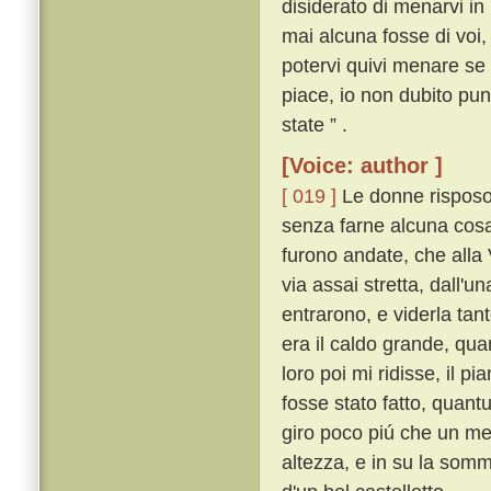
disiderato di menarvi in
mai alcuna fosse di voi,
potervi quivi menare se n
piace, io non dubito pu
state ” .
[Voice: author ]
[ 019 ]
Le donne risposon
senza farne alcuna cosa s
furono andate, che alla
via assai stretta, dall'u
entrarono, e viderla tan
era il caldo grande, qua
loro poi mi ridisse, il p
fosse stato fatto, quant
giro poco piú che un mez
altezza, e in su la somm