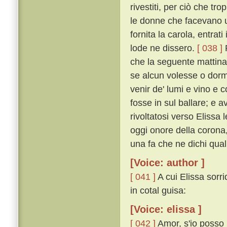
rivestiti, per ciò che t
le donne che facevano u
fornita la carola, entrat
lode ne dissero.
[ 038 ]
P
che la seguente mattina
se alcun volesse o dorm
venir de' lumi e vino e 
fosse in sul ballare; e 
rivoltatosi verso Elissa
oggi onore della corona, 
una fa che ne dichi qual 
[Voice: author ]
[ 041 ]
A cui Elissa sorr
in cotal guisa:
[Voice: elissa ]
[ 042 ]
Amor, s'io posso 