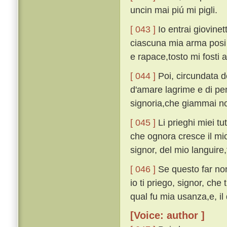
uncin mai piú mi pigli.
[ 043 ]
Io entrai giovine
ciascuna mia arma posi i
e rapace,tosto mi fosti 
[ 044 ]
Poi, circundata d
d'amare lagrime e di pe
signoria,che giammai no
[ 045 ]
Li prieghi miei tut
che ognora cresce il mio
signor, del mio languire,
[ 046 ]
Se questo far non
io ti priego, signor, che 
qual fu mia usanza,e, il 
[Voice: author ]