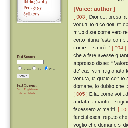
[Voice: author ]
[ 003 ]
Dioneo, presa la 
veduti, io dico delli re 
m'ubidiste come vero re s
certo niuna festa compi
come io saprò. ”
[ 004 ]
che a fare avesse quant
Text Search:
appresso disse: “ Valoro
Person
Place
Word
de' casi varii ragionato
Search
venuta, la quale con le 
domane, io dubito che i
Text Options:
Go to English text
[ 005 ]
Ella, come voi ud
Hide text labels
andata a marito e sogiu
facessero a' mariti.
[ 006
fanciullesca, reputo ch
voglio che domane si di