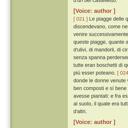
d'un bel castelletto.
[Voice: author ]
[ 021 ]
Le piagge delle q
discendevano, come ne' t
venire successivamente o
queste piagge, quante a
d'ulivi, di mandorli, di ci
senza spanna perderse
tutte eran boschetti di qu
piú esser poteano.
[ 024
donde le donne venute v'e
ben composti e sí bene o
avesse piantati: e fra es
al suolo, il quale era tu
d'altri.
[Voice: author ]