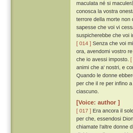
maculata né si maculerà 
conosca la vostra onest
terrore della morte no
sapesse che voi vi cess
suspicherebbe che voi in
[ 014 ]
Senza che voi mi 
ora, avendomi vostro re 
che io avessi imposto.
[
animi che a' nostri, e c
Quando le donne ebbero 
per che il re per infino 
ciascuno.
[Voice: author ]
[ 017 ]
Era ancora il sole
per che, essendosi Dione
chiamate l'altre donne 