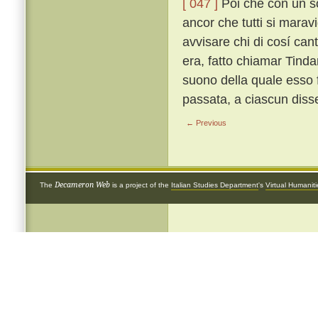
[ 047 ]
Poi che con un so
ancor che tutti si marav
avvisare chi di cosí can
era, fatto chiamar Tind
suono della quale esso 
passata, a ciascun diss
← Previous
Decameron Web
The
is a project of the
Italian Studies Department
's
Virtual Humanit