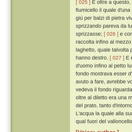
[ 025 ]
E oltre a questo,
fiumicello il quale d'un
giú per balzi di pietra 
sprizzando pareva da l
sprizzasse;
[ 026 ]
e com
raccolta infino al mezzo
laghetto, quale talvolta p
hanno destro.
[ 027 ]
E e
d'uomo infino al petto l
fondo mostrava esser d'u
avuto a fare, avrebbe v
vedeva il fondo riguard
oltre al diletto era una 
del prato, tanto d'intorn
L'acqua la quale alla su
qual fuori del valloncel