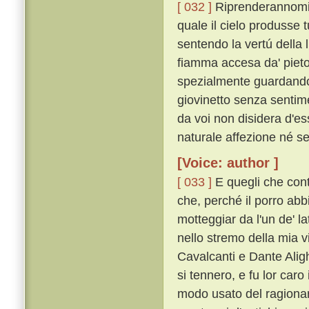
[ 032 ]
Riprenderannomi, 
quale il cielo produsse t
sentendo la vertú della l
fiamma accesa da' pietos
spezialmente guardando 
giovinetto senza sentim
da voi non disidera d'es
naturale affezione né se
[Voice: author ]
[ 033 ]
E quegli che con
che, perché il porro abbi
motteggiar da l'un de' l
nello stremo della mia v
Cavalcanti e Dante Alig
si tennero, e fu lor caro 
modo usato del ragionare