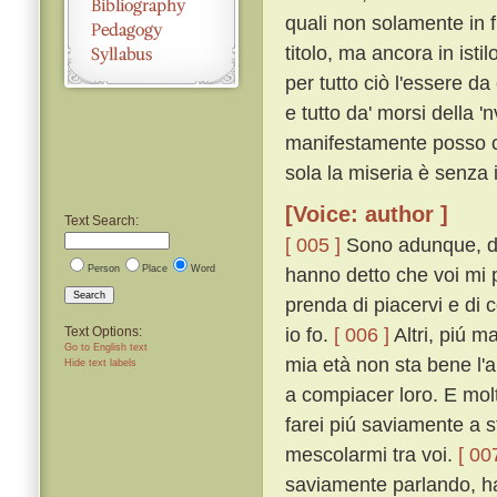
quali non solamente in f
titolo, ma ancora in ist
per tutto ciò l'essere d
e tutto da' morsi della 
manifestamente posso co
sola la miseria è senza 
[Voice: author ]
Text Search:
[ 005 ]
Sono adunque, dis
Person
Place
Word
hanno detto che voi mi p
Search
prenda di piacervi e di
io fo.
[ 006 ]
Altri, piú m
Text Options:
Go to English text
mia età non sta bene l'
Hide text labels
a compiacer loro. E molt
farei piú saviamente a 
mescolarmi tra voi.
[ 00
saviamente parlando, ha