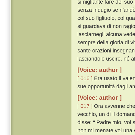
simigliante fare del suo 
senza indugio se n'andò 
col suo figliuolo, col q
si guardava di non ragi
lasciarnegli alcuna vede
sempre della gloria di vi
sante orazioni insegnando
lasciandolo uscire, né a
[Voice: author ]
[ 016 ]
Era usato il vale
sue opportunità dagli am
[Voice: author ]
[ 017 ]
Ora avvenne che, 
vecchio, un dí il domand
disse: “ Padre mio, voi 
non mi menate voi una v