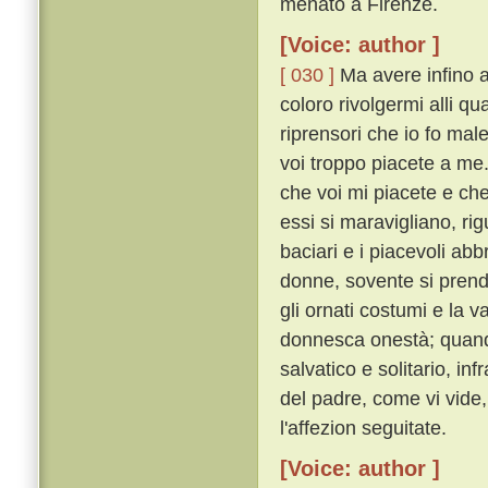
menato a Firenze.
[Voice: author ]
[ 030 ]
Ma avere infino a 
coloro rivolgermi alli q
riprensori che io fo mal
voi troppo piacete a me
che voi mi piacete e ch
essi si maravigliano, ri
baciari e i piacevoli abb
donne, sovente si pren
gli ornati costumi e la v
donnesca onestà; quando
salvatico e solitario, in
del padre, come vi vide,
l'affezion seguitate.
[Voice: author ]