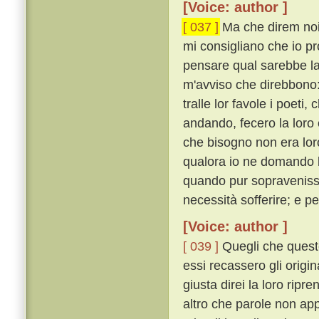
[Voice: author ]
[ 037 ]
Ma che direm noi
mi consigliano che io p
pensare qual sarebbe la
m'avviso che direbbono: 
tralle lor favole i poeti, 
andando, fecero la loro e
che bisogno non era loro
qualora io ne domando l
quando pur sopravenisse
necessità sofferire; e p
[Voice: author ]
[ 039 ]
Quegli che queste
essi recassero gli origina
giusta direi la loro rip
altro che parole non app