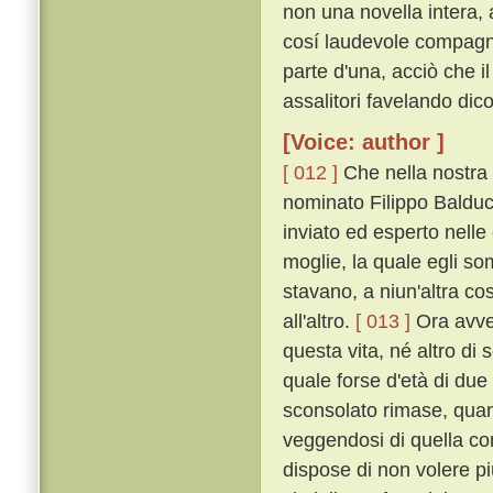
non una novella intera, 
cosí laudevole compagni
parte d'una, acciò che il
assalitori favelando dic
[Voice: author ]
[ 012 ]
Che nella nostra c
nominato Filippo Balduc
inviato ed esperto nell
moglie, la quale egli so
stavano, a niun'altra c
all'altro.
[ 013 ]
Ora avven
questa vita, né altro di s
quale forse d'età di due
sconsolato rimase, qua
veggendosi di quella com
dispose di non volere pi