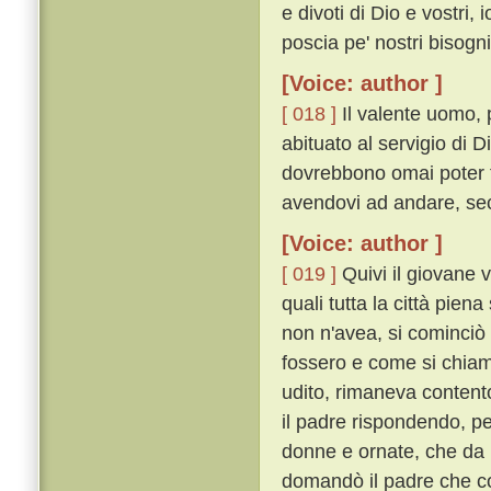
e divoti di Dio e vostri,
poscia pe' nostri bisogn
[Voice: author ]
[ 018 ]
Il valente uomo, 
abituato al servigio di
dovrebbono omai poter t
avendovi ad andare, sec
[Voice: author ]
[ 019 ]
Quivi il giovane v
quali tutta la città pie
non n'avea, si cominciò
fossero e come si chia
udito, rimaneva content
il padre rispondendo, pe
donne e ornate, che da u
domandò il padre che co