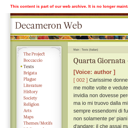
This content is part of our web archive. It is no longer mai
Main
Texts (Italian)
Quarta Giornata 
[Voice: author ]
[ 002 ]
Carissime donne, 
me molte volte e vedute 
invidia non dovesse percu
ma io mi truovo dalla m
sempre essendomi di fugg
non solamente pe' piani
d'andare; il che assai m