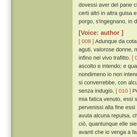
dovessi aver del pane c
certi altri in altra guis
porgo, s'ingegnano, in d
[Voice: author ]
[ 008 ]
Adunque da cotanti
aguti, valorose donne, m
infino nel vivo trafitto.
[ 
ascolto e intendo; e qua
nondimeno io non intend
si converrebbe, con alcu
senza indugio.
[ 010 ]
Pe
mia fatica venuto, essi
pervenissi alla fine ess
avuta alcuna repulsa, ch
ciò, quantunque elle sie
avanti che io venga a fa