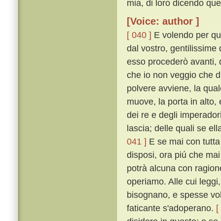
mia, di loro dicendo que
[Voice: author ]
[ 040 ]
E volendo per ques
dal vostro, gentilissime
esso procederò avanti, d
che io non veggio che d
polvere avviene, la quale
muove, la porta in alto,
dei re e degli imperadori,
lascia; delle quali se e
041 ]
E se mai con tutta
disposi, ora piú che mai
potrà alcuna con ragione
operiamo. Alle cui leggi
bisognano, e spesse vo
faticante s'adoperano.
[