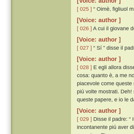
[Voice: author ]
[ 025 ]
“ Oimè, figliuol mi
[Voice: author ]
[ 026 ]
A cui il giovane 
[Voice: author ]
[ 027 ]
“ Sí ” disse il pad
[Voice: author ]
[ 028 ]
E egli allora diss
cosa: quanto è, a me no
piacevole come queste so
piú volte mostrati. Deh!
queste papere, e io le d
[Voice: author ]
[ 029 ]
Disse il padre: “ 
incontanente piú aver di