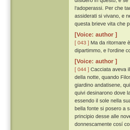
disidero in questo; e se 
l'adoperassi. Per che tac
assiderati si vivano, e ne
questa brieve vita che p
[Voice: author ]
[ 043 ]
Ma da ritornare è
dipartimmo, e l'ordine c
[Voice: author ]
[ 044 ]
Cacciata aveva il 
della notte, quando Filos
giardino andatisene, qui
quivi desinarono dove 
essendo il sole nella su
bella fonte si posero a
principio desse alle nov
donnescamente cosí co