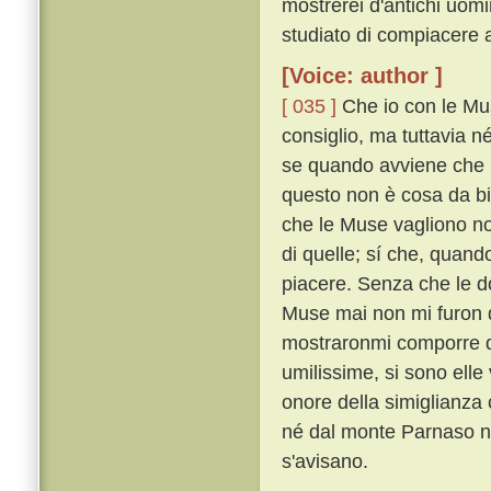
mostrerei d'antichi uom
studiato di compiacere a
[Voice: author ]
[ 035 ]
Che io con le Mu
consiglio, ma tuttavia 
se quando avviene che l'
questo non è cosa da b
che le Muse vagliono no
di quelle; sí che, quand
piacere. Senza che le do
Muse mai non mi furon 
mostraronmi comporre qu
umilissime, si sono elle
onore della simiglianza
né dal monte Parnaso n
s'avisano.