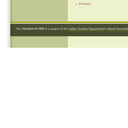
← Previous
Decameron Web
The
is a project of the
Italian Studies Department
's
Virtual Humanit