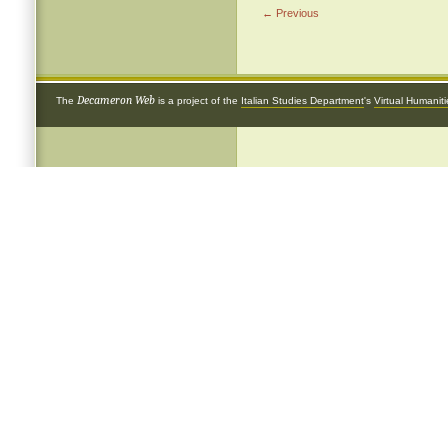
← Previous
Decameron Web
The
is a project of the
Italian Studies Department
's
Virtual Humanit