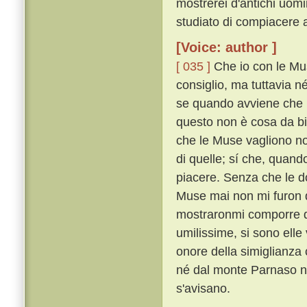
mostrerei d'antichi uom
studiato di compiacere a
[Voice: author ]
[ 035 ]
Che io con le Mu
consiglio, ma tuttavia 
se quando avviene che l'
questo non è cosa da b
che le Muse vagliono no
di quelle; sí che, quand
piacere. Senza che le do
Muse mai non mi furon 
mostraronmi comporre qu
umilissime, si sono elle
onore della simiglianza
né dal monte Parnaso n
s'avisano.