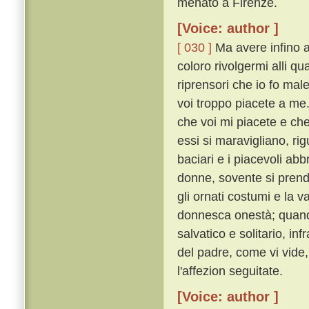
menato a Firenze.
[Voice: author ]
[ 030 ]
Ma avere infino a 
coloro rivolgermi alli q
riprensori che io fo mal
voi troppo piacete a me
che voi mi piacete e ch
essi si maravigliano, ri
baciari e i piacevoli abb
donne, sovente si pren
gli ornati costumi e la v
donnesca onestà; quando
salvatico e solitario, in
del padre, come vi vide,
l'affezion seguitate.
[Voice: author ]