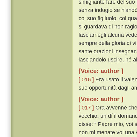
simigliante fare del suo 
senza indugio se n'andò 
col suo figliuolo, col q
si guardava di non ragi
lasciarnegli alcuna vede
sempre della gloria di vi
sante orazioni insegnando
lasciandolo uscire, né a
[Voice: author ]
[ 016 ]
Era usato il vale
sue opportunità dagli am
[Voice: author ]
[ 017 ]
Ora avvenne che, 
vecchio, un dí il domand
disse: “ Padre mio, voi 
non mi menate voi una v