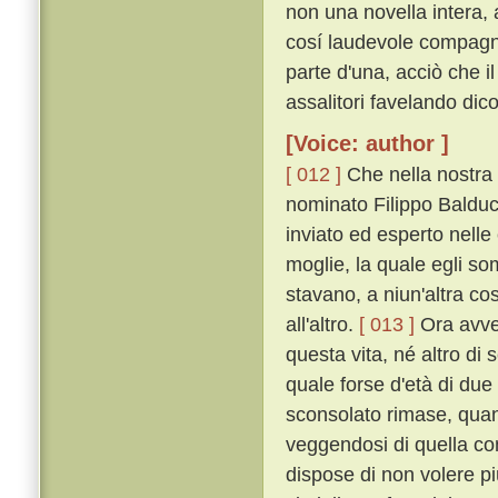
non una novella intera, 
cosí laudevole compagni
parte d'una, acciò che il
assalitori favelando dic
[Voice: author ]
[ 012 ]
Che nella nostra c
nominato Filippo Balduc
inviato ed esperto nell
moglie, la quale egli so
stavano, a niun'altra c
all'altro.
[ 013 ]
Ora avven
questa vita, né altro di s
quale forse d'età di due
sconsolato rimase, qua
veggendosi di quella com
dispose di non volere pi