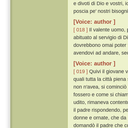
e divoti di Dio e vostri,
poscia pe' nostri bisogn
[Voice: author ]
[ 018 ]
Il valente uomo, 
abituato al servigio di
dovrebbono omai poter t
avendovi ad andare, sec
[Voice: author ]
[ 019 ]
Quivi il giovane v
quali tutta la città pie
non n'avea, si cominciò
fossero e come si chia
udito, rimaneva content
il padre rispondendo, pe
donne e ornate, che da u
domandò il padre che co