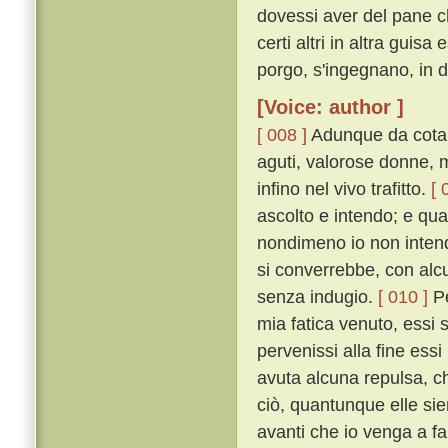
dovessi aver del pane c
certi altri in altra guis
porgo, s'ingegnano, in d
[Voice: author ]
[ 008 ]
Adunque da cotanti
aguti, valorose donne, m
infino nel vivo trafitto.
[ 
ascolto e intendo; e qua
nondimeno io non intend
si converrebbe, con alcu
senza indugio.
[ 010 ]
Pe
mia fatica venuto, essi
pervenissi alla fine ess
avuta alcuna repulsa, ch
ciò, quantunque elle sie
avanti che io venga a fa