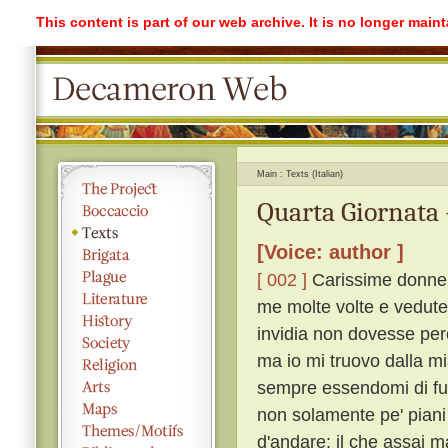
This content is part of our web archive. It is no longer mai
Main
Texts (Italian)
Quarta Giornata 
[Voice: author ]
[ 002 ]
Carissime donne, 
me molte volte e vedute 
invidia non dovesse percu
ma io mi truovo dalla m
sempre essendomi di fugg
non solamente pe' piani
d'andare; il che assai m