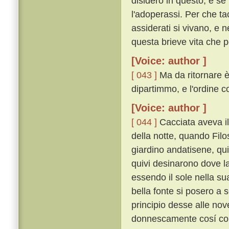
disidero in questo; e se 
l'adoperassi. Per che tac
assiderati si vivano, e ne
questa brieve vita che p
[Voice: author ]
[ 043 ]
Ma da ritornare è
dipartimmo, e l'ordine c
[Voice: author ]
[ 044 ]
Cacciata aveva il 
della notte, quando Filos
giardino andatisene, qui
quivi desinarono dove 
essendo il sole nella su
bella fonte si posero a
principio desse alle nov
donnescamente cosí co