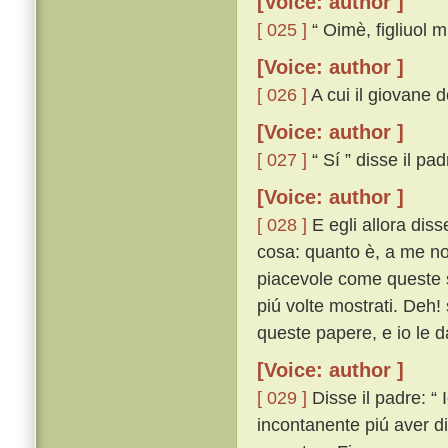
[Voice: author ]
[ 025 ]
“ Oimè, figliuol mi
[Voice: author ]
[ 026 ]
A cui il giovane 
[Voice: author ]
[ 027 ]
“ Sí ” disse il pad
[Voice: author ]
[ 028 ]
E egli allora diss
cosa: quanto è, a me no
piacevole come queste so
piú volte mostrati. Deh!
queste papere, e io le d
[Voice: author ]
[ 029 ]
Disse il padre: “ 
incontanente piú aver di