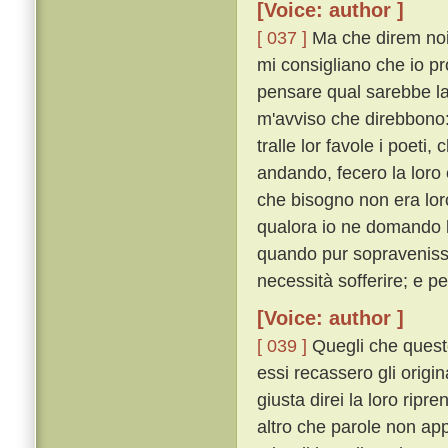
[Voice: author ]
[ 037 ]
Ma che direm noi
mi consigliano che io p
pensare qual sarebbe la
m'avviso che direbbono: 
tralle lor favole i poeti, 
andando, fecero la loro e
che bisogno non era loro
qualora io ne domando l
quando pur sopravenisse
necessità sofferire; e p
[Voice: author ]
[ 039 ]
Quegli che queste
essi recassero gli origina
giusta direi la loro rip
altro che parole non app