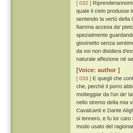
[ 032 ]
Riprenderannomi, 
quale il cielo produsse t
sentendo la vertú della l
fiamma accesa da' pietos
spezialmente guardando 
giovinetto senza sentim
da voi non disidera d'es
naturale affezione né se
[Voice: author ]
[ 033 ]
E quegli che con
che, perché il porro abbi
motteggiar da l'un de' l
nello stremo della mia v
Cavalcanti e Dante Alig
si tennero, e fu lor caro 
modo usato del ragionare