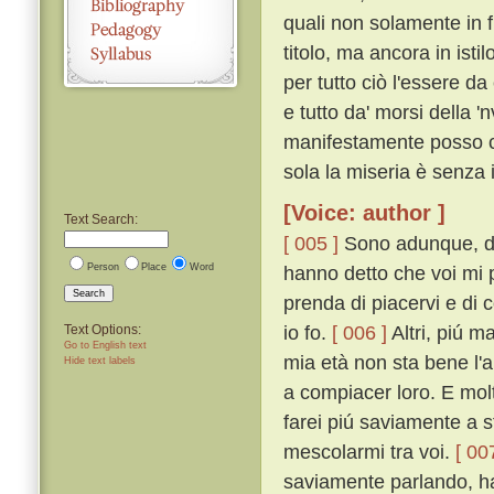
quali non solamente in f
titolo, ma ancora in ist
per tutto ciò l'essere d
e tutto da' morsi della 
manifestamente posso co
sola la miseria è senza 
[Voice: author ]
Text Search:
[ 005 ]
Sono adunque, dis
Person
Place
Word
hanno detto che voi mi p
Search
prenda di piacervi e di
io fo.
[ 006 ]
Altri, piú m
Text Options:
Go to English text
mia età non sta bene l'
Hide text labels
a compiacer loro. E molt
farei piú saviamente a 
mescolarmi tra voi.
[ 00
saviamente parlando, ha