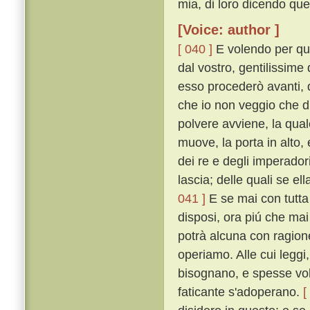
mia, di loro dicendo que
[Voice: author ]
[ 040 ]
E volendo per ques
dal vostro, gentilissime
esso procederò avanti, d
che io non veggio che d
polvere avviene, la quale
muove, la porta in alto,
dei re e degli imperadori,
lascia; delle quali se e
041 ]
E se mai con tutta
disposi, ora piú che mai
potrà alcuna con ragione
operiamo. Alle cui leggi
bisognano, e spesse vo
faticante s'adoperano.
[