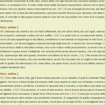
aturamente mostrando di voler dire, hanno detto che alla mia età non sta bene l'andare omai d
onne o a compiacer loro. E molti, molto teneri della mia fama mostrandosi, dicono che io farei
arnaso che con queste ciance mescolarmi tra voi.
[ 007 ]
E son di quegli ancora che, piú di
anno detto che io farei piú discretamente a pensare dond'io dovessi aver del pane che dietr
ento. E certi altri in altra guisa essere state le cose da me raccontate che come io le vi porgo,
i dimostrare.
Voice: author ]
008 ]
Adunque da cotanti e da cosí fatti soffiamenti, da cosí atroci denti, da cosí aguti, valorose
ono sospinto, molestato e infino nel vivo trafitto.
[ 009 ]
Le quali cose io con piacevole animo, s
 voi in ciò tutta appartenga la mia difesa, nondimeno io non intendo di risparmiar le mie forze;
onverrebbe, con alcuna leggiera risposta tormegli dagli orecchi, e questo far senza indugio.
[
ncora al terzo della lo mia fatica venuto, essi sono molti e molto presummono, io avviso che ava
otrebbono in guisa esser multiplicati, non avendo prima avuta alcuna repulsa, che con ogni pic
 ciò, quantunque elle sien grandi, resistere varrebbero le forze vostre.
[ 011 ]
Ma avanti che io 
n favor di me raccontare, non una novella intera, acciò che non paia che io voglia le mie novel
uale fu quella che dimostrata v'ho, mescolare, ma parte d'una, acciò che il suo difetto stesso s
ssalitori favelando dico
Voice: author ]
012 ]
Che nella nostra città, già è buon tempo passato, fu un cittadino, il qual fu nominato Fil
eggiere, ma ricco e bene inviato ed esperto nelle cose quanto lo stato suo richiedea; e aveva 
ommamente amava, ed ella lui, e insieme in riposata vita si stavano, a niun'altra cosa tanto 
uno all'altro.
[ 013 ]
Ora avvenne, sí come di tutti avviene, che la buona donna passò di questa vi
lo figliuolo di lui conceputo, il quale forse d'età di due anni era.
[ 014 ]
Costui per la morte del
uanto mai alcuno altro amata cosa perdendo rimanesse. E veggendosi di quella compagnia la q
i dispose di non volere piú essere al mondo, ma di darsi al servigio di Dio, e il simigliante fare d