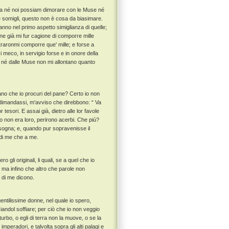
via né noi possiam dimorare con le Muse né
e somigli, questo non è cosa da biasimare.
no nel primo aspetto simiglianza di quelle;
e già mi fur cagione di comporre mille
raronmi comporre que' mille; e forse a
 meco, in servigio forse e in onore della
 né dalle Muse non mi allontano quanto
no che io procuri del pane? Certo io non
 dimandassi, m'avviso che direbbono: “ Va
or tesori. E assai già, dietro alle lor favole
no non era loro, perirono acerbi. Che piú?
isogna; e, quando pur sopravenisse il
 di me che a me.
li originali, li quali, se a quel che io
 ma infino che altro che parole non
i di me dicono.
entilissime donne, nel quale io spero,
andol soffiare; per ciò che io non veggio
urbo, o egli di terra non la muove, o se la
mperadori, e talvolta sopra gli alti palagi e