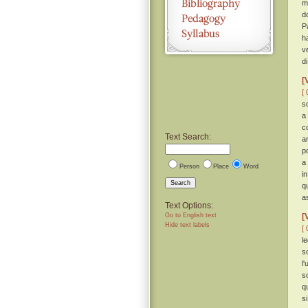
m
d
P
h
v
d
[
[ 
s
a
c
Text Search:
a
p
a
Person
Place
Word
i
Search
q
a
Text Options:
Go to English text
[
Hide text labels
[ 
l
s
l'
so
q
s