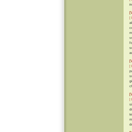
i
[
[ 
a
c
m
v
l
s
a
[
[ 
p
s
g
c
[
[ 
s
d
te
m
d