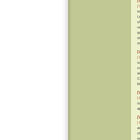
[
[ 
e
L
s
v
q
s
m
[
[ 
s
c
a
C
b
[
[ 
s
a
[
[ 
a
c
m