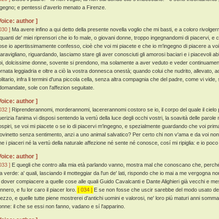
ngegno; e pentessi d'averlo menato a Firenze.
Voice: author ]
030 ]
Ma avere infino a qui detto della presente novella voglio che mi basti, e a coloro rivolger
lquanti de' miei riprensori che io fo male, o giovani donne, troppo ingegnandomi di piacervi, e
ose io apertissimamente confesso, cioè che voi mi piacete e che io m'ingegno di piacere a voi
aravigliano, riguardando, lasciamo stare gli aver conosciuti gli amorosi baciari e i piacevoli abb
oi, dolcissime donne, sovente si prendono, ma solamente a aver veduto e veder continuamente
'ornata leggiadria e oltre a ciò la vostra donnesca onestà; quando colui che nudrito, allevato,
olitario, infra li termini d'una piccola cella, senza altra compagnia che del padre, come vi vide, s
domandate, sole con l'affezion seguitate.
Voice: author ]
032 ]
Riprenderannomi, morderannomi, lacererannomi costoro se io, il corpo del quale il cielo p
uerizia l'anima vi disposi sentendo la vertú della luce degli occhi vostri, la soavità delle parole
ospiri, se voi mi piacete o se io di piacervi m'ingegno, e spezialmente guardando che voi prima
iovinetto senza sentimento, anzi a uno animal salvatico? Per certo chi non v'ama e da voi n
he i piaceri né la vertú della naturale affezione né sente né conosce, cosí mi ripiglia: e io poc
Voice: author ]
033 ]
E quegli che contro alla mia età parlando vanno, mostra mal che conoscano che, perché i
ia verde: a' quali, lasciando il motteggiar da l'un de' lati, rispondo che io mai a me vergogna no
i dover compiacere a quelle cose alle quali Guido Cavalcanti e Dante Alighieri già vecchi e m
nnero, e fu lor caro il piacer loro.
[ 034 ]
E se non fosse che uscir sarebbe del modo usato del r
ezzo, e quelle tutte piene mostrerei d'antichi uomini e valorosi, ne' loro piú maturi anni som
onne: il che se essi non fanno, vadano e sí l'apparino.