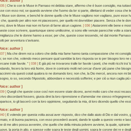
Voice: author ]
035 ]
Che io con le Muse in Parnaso mi debbia stare, affermo che è buon consiglio, ma tutta
sse con esso noi; se quando avviene che l'uomo da lor si parte, dilettarsi di veder cosa che l
e Muse son donne, e benché le donne quello che le Muse vagliono non vagliano, pure esse han
í che, quando per altro non mi piacessero, per quello mi dovrebber piacere. Senza che le donn
ersi, dove le Muse mai non mi furon di farne alcun cagione.
[ 036 ]
Aiutaronmi elle bene e most
ueste cose scrivere, quantunque sieno umilissime, si sono elle venute parecchie volte a starsi
imiglianza che le donne hanno a esse; per che, queste cose tessendo, né dal monte Parnaso
olti per avventura s'avisano.
Voice: author ]
037 ]
Ma che direm noi a coloro che della mia fame hanno tanta compassione che mi consiglia
o; se non che, volendo meco pensare qual sarebbe la loro risposta se io per bisogno loro ne
ercane trale favole. ”
[ 038 ]
E già piú ne trovarono tralle lor favole i poeti, che molti ricchi tra' l
ndando, fecero la loro età fiorire, dove in contrario molti nel cercar d'aver piú pane che bisog
accinmi via questi cotali qualora io ne domando loro; non che, la Dio mercé, ancora non mi b
isogno, io so, secondo l'Apostolo, abbondare e necessità sofferire; e per ciò a niun caglia piú
Voice: author ]
039 ]
Quegli che queste cose cosí non essere state dicono, avrei molto caro che essi recassero g
crivo discordanti fossero, giusta direi la loro riprensione e d'amendar me stesso m'ingegnerei;
pparisce, io gli lascerò con la loro oppinione, seguitando la mia, di loro dicendo quello che ess
Voice: author ]
040 ]
E volendo per questa volta assai aver risposto, dico che dallo aiuto di Dio e dal vostro, g
rmato, e di buona pazienza, con esso procederò avanti, dando le spalle a questo vento e lasci
he di me altro possa avvenire, che quello che della minuta polvere avviene, la quale, spirante t
uove, la porta in alto, e spesse volte sopra le teste degli uomini, sopra le corone dei re e degli i