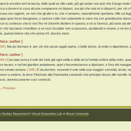
opra le eccelse torri la lascia; delle quali se ella cade, piú giú andar non può che il luogo onde 
orza a dovervi in cosa alcuna compiacere mi disposi, ora piú che mai mi vi disporrò; per ciò c
lcuna con ragione, se non che gli altri e io, che vi amiamo, naturalmente operiamo. Alle cui legg
roppe gran forze bisognano, e spesse volte non solamente in vano ma con grandissimo danno
orze io confesso che io non l'ho né d'averle disidero in questo; e se io l'avessi, piú tosto ad alt
r che tacciansi i morditori, e se essi riscaldar non si possono, assiderati si vivano, e ne lori dil
io, questa brieve vita che posta n'è, lascino stare.
Voice: author ]
043 ]
Ma da ritornare è, per ciò che assai vagati siamo, o belle donne, là onde ci dipartimmo, e
Voice: author ]
044 ]
Cacciata aveva il sole del cielo già ogni stella e della terra l'umida ombra della notte, quan
ece levare; e nel bel giardino andatisene, quivi s'incominciarono a diportare; e l'ora del mangi
era cenato aveano.
[ 045 ]
E da dormire, essendo il sole nella sua maggior sommità, levati, nell
osero a sedere, là dove Filostrato alla Fiammetta comandò che principio desse alle novelle: la
osse, donnescamente cosí cominciò.
← Previous
an Studies Department
's
Virtual Humanities Lab
at
Brown University
.