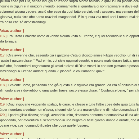
gni sua cosa per Dio, senza indugio se n'andò sopra Monte Asinaio, e quivi in una piccola cellett
imosine in digiuni e in orazioni vivendo, sommamente si guardava di non ragionare là dove egl
asciarnegli alcuna vedere, acciò che esse da cosí fatto servigio nol traessero, ma sempre della gl
agionava, nulla altro che sante orazioni insegnandoli. E in questa vita molti anni il tenne, mai d
ltra cosa che sè dimostrandogli.
Voice: author ]
016 ]
Era usato il valente uomo di venire alcuna volta a Firenze, e quivi secondo le sue opportu
ella tornava.
Voice: author ]
017 ]
Ora avvenne che, essendo già il garzone d'età di diciotto anni e Filippo vecchio, un dí il 
l quale il garzon disse: “ Padre mio, voi siete oggimai vecchio e potete male durare fatica; p
cciò che, faccendomi cognoscere gli amici e divoti di Dio e vostri, io che son giovane e posso 
ostri bisogni a Firenze andare quando vi piacerà, e voi rimanervi qui? ”
Voice: author ]
018 ]
Il valente uomo, pensando che già questo suo figliuolo era grande, ed era sí abituato al
el mondo a sé il dovrebbono omai poter trarre, seco stesso disse: “ Costuidice bene; ” per c
Voice: author ]
019 ]
Quivi il giovane veggendo i palagi, le case, le chiese e tutte l'altre cose delle quali tutta 
iú per ricordanza vedute non n'avea, si cominciò forte a maravigliare, e di molte domandava 
020 ]
Il padre gliele diceva; ed egli, avendolo udito, rimaneva contento e domandava d'una altra
ispondendo, per avventura si scontrarono in una brigata di belle giovani donne e ornate, che d
iovane vide, cosí domandò il padre che cosa quelle fossero.
Voice: author ]