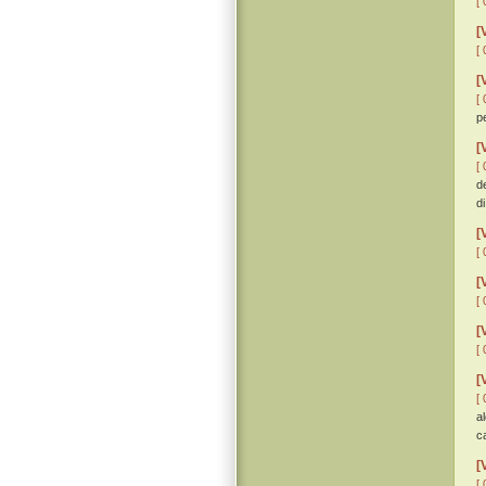
[ 
[
[ 
[
[ 
p
[
[ 
d
di
[
[ 
[
[ 
[
[ 
[
[ 
a
c
[
[ 