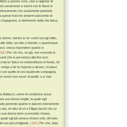
ietro a queste cose, cioè a ragionar di
 piú saviamente a starmi con le Muse in
spettosamente che saviamente parlando,
o a queste frasche andarmi pascendo di
 s'ingegnano, in detrimento della mia fatica,
 donne, mentre io ne' vostri servigi milito,
allo Iddio, ascolto e intendo; e quantunque
 anzi, senza rispondere quanto si
 010 ]
Per ciò che, se già, non essendo io
nti che io pervenissi alla fine essi
cola lor fatica mi metterebbono in fondo, né
venga a far la risposta a alcuno, mi piace
le con quelle di cosí laudevole compagnia,
é mostri non esser di quelle; e a' miei
ippo Balducci, uomo di condizione assai
una sua donna moglie, la quale egli
studio ponendo quanto in piacere interamente
ta, né altro di sé a Filippo lasciò che un
la sua donna tanto sconsolato rimase,
uale egli piú amava rimaso solo, del tutto
el suo piccol figliuolo.
[ 015 ]
Per che, data