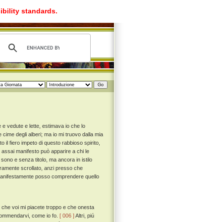
ibility standards.
 e vedute e lette, estimava io che lo
 cime degli alberi; ma io mi truovo dalla mia
il fiero impeto di questo rabbioso spirito,
 assai manifesto può apparire a chi le
 sono e senza titolo, ma ancora in istilo
ieramente scrollato, anzi presso che
ai manifestamente posso comprendere quello
 che voi mi piacete troppo e che onesta
i commendarvi, come io fo.
[ 006 ]
Altri, piú