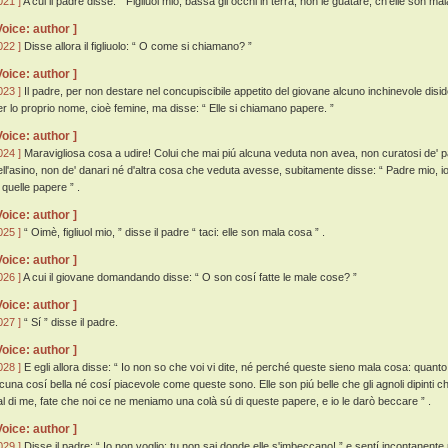
021 ]
A cui il padre disse: “ Figliuol mio, bassa gli occhi in terra, non le guatare, ch'elle son ma
Voice: author ]
022 ]
Disse allora il figliuolo: “ O come si chiamano? ”
Voice: author ]
023 ]
Il padre, per non destare nel concupiscibile appetito del giovane alcuno inchinevole disid
er lo proprio nome, cioè femine, ma disse: “ Elle si chiamano papere. ”
Voice: author ]
024 ]
Maravigliosa cosa a udire! Colui che mai piú alcuna veduta non avea, non curatosi de' pa
ell'asino, non de' danari né d'altra cosa che veduta avesse, subitamente disse: “ Padre mio, io
 quelle papere ” .
Voice: author ]
025 ]
“ Oimè, figliuol mio, ” disse il padre “ taci: elle son mala cosa ” .
Voice: author ]
026 ]
A cui il giovane domandando disse: “ O son cosí fatte le male cose? ”
Voice: author ]
027 ]
“ Sí ” disse il padre.
Voice: author ]
028 ]
E egli allora disse: “ Io non so che voi vi dite, né perché queste sieno mala cosa: quan
lcuna cosí bella né cosí piacevole come queste sono. Elle son piú belle che gli agnoli dipinti ch
al di me, fate che noi ce ne meniamo una colà sú di queste papere, e io le darò beccare ” .
Voice: author ]
029 ]
Disse il padre: “ Io non voglio; tu non sai donde elle s'imbeccano! ” e sentí incontanente p