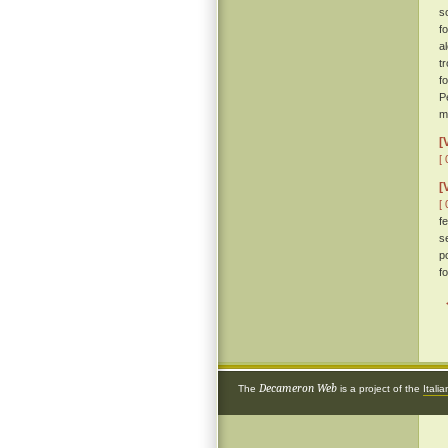
s
f
a
t
f
Pe
m
[
[ 
[
[ 
f
s
p
f
Decameron Web
The
is a project of the
Itali