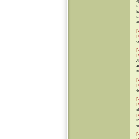
o
l
l
r
a
[
[ 
c
[
[ 
A
a
n
[
[ 
d
[
[ 
p
[ 
r
g
[