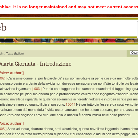
rchive. It is no longer maintained and may not meet current access
ain
Texts (Italian)
uarta Giornata - Introduzione
Voice: author ]
002 ]
Carissime donne, sí per le parole de' savi uomini udite e sí per le cose da me molte volte
mpetuoso vento e ardente della invidia non dovesse percuotere se non l'alte torri o le piú levate
stimazione ingannato.
[ 003 ]
Per ciò che, fuggendo io e sempre essendomi di fuggire ingegnato 
on solamente pe' piani ma ancora per le profondissime valli mi sono ingegnato d'andare; il che
resenti novellette riguarda, le quali non solamente in fiorentin volgare e in prosa scritte per me
milissimo e rimesso quanto il piú si possono.
[ 004 ]
Né per tutto ciò l'essere da cotal vento f
iradicato e tutto da' morsi della 'nvidia esser lacerato, non ho potuto cessare; per che ass
sser vero che sogliono i savi dire, che sola la miseria è senza invidia nelle cose presenti.
Voice: author ]
005 ]
Sono adunque, discrete donne, stati alcuni che, queste novellette leggendo, hanno detto
osa non è che io tanto diletto prenda di piacervi e di consolarvi, e alcuni han detto peggio, d