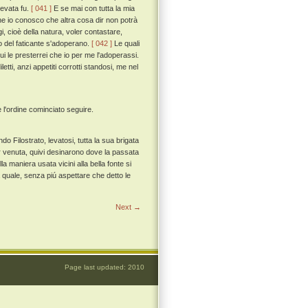
levata fu.
[ 041 ]
E se mai con tutta la mia
he io conosco che altra cosa dir non potrà
i, cioè della natura, voler contastare,
 del faticante s'adoperano.
[ 042 ]
Le quali
rui le presterrei che io per me l'adoperassi.
etti, anzi appetiti corrotti standosi, me nel
 l'ordine cominciato seguire.
do Filostrato, levatosi, tutta la sua brigata
ar venuta, quivi desinarono dove la passata
a maniera usata vicini alla bella fonte si
 quale, senza piú aspettare che detto le
Next →
Page last updated: 2010