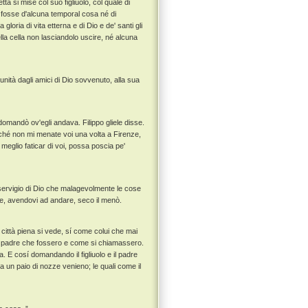
a si mise col suo figliuolo, col quale di
i fosse d'alcuna temporal cosa né di
oria di vita etterna e di Dio e de' santi gli
ella cella non lasciandolo uscire, né alcuna
nità dagli amici di Dio sovvenuto, alla sua
domandò ov'egli andava. Filippo gliele disse.
erché non mi menate voi una volta a Firenze,
meglio faticar di voi, possa poscia pe'
 servigio di Dio che malagevolmente le cose
he, avendovi ad andare, seco il menò.
la città piena si vede, sí come colui che mai
il padre che fossero e come si chiamassero.
. E cosí domandando il figliuolo e il padre
a un paio di nozze venieno; le quali come il