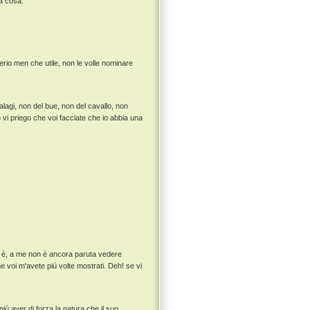
la cosa. ”
erio men che utile, non le volle nominare
lagi, non del bue, non del cavallo, non
 vi priego che voi facciate che io abbia una
to è, a me non è ancora paruta vedere
e voi m'avete piú volte mostrati. Deh! se vi
iú aver di forza la natura che il suo