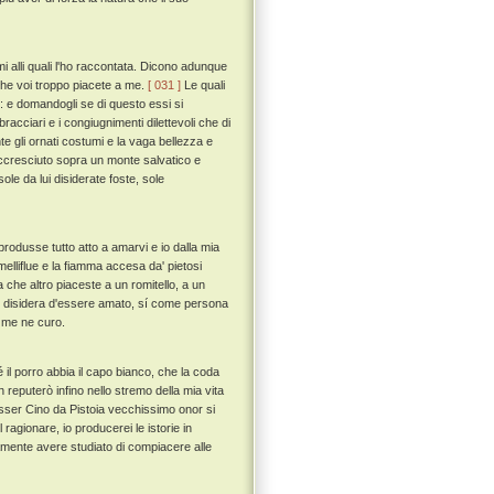
mi alli quali l'ho raccontata. Dicono adunque
 che voi troppo piacete a me.
[ 031 ]
Le quali
: e domandogli se di questo essi si
racciari e i congiugnimenti dilettevoli che di
 gli ornati costumi e la vaga bellezza e
 accresciuto sopra un monte salvatico e
ole da lui disiderate foste, sole
rodusse tutto atto a amarvi e io dalla mia
 melliflue e la fiamma accesa da' pietosi
 che altro piaceste a un romitello, a un
on disidera d'essere amato, sí come persona
o me ne curo.
l porro abbia il capo bianco, che la coda
n reputerò infino nello stremo della mia vita
esser Cino da Pistoia vecchissimo onor si
agionare, io producerei le istorie in
mamente avere studiato di compiacere alle