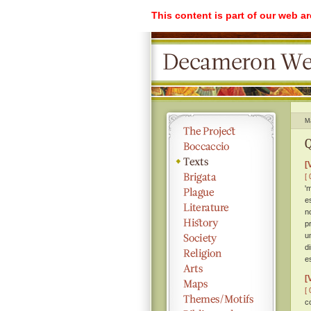
This content is part of our web a
M
Q
[
[ 
'
e
n
p
u
d
e
[
[ 
c