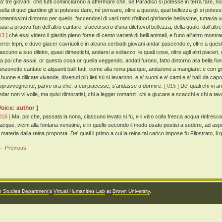
 a' tre giovani, che tutti cominciarono a affermare che, se Paradiso si potesse in terra fare
uella di quel giardino gli si potesse dare, né pensare, oltre a questo, qual bellezza gli si pote
ontentissimi dintorno per quello, faccendosi di varii rami d'albori ghirlande bellissime, tuttavia 
uasi a pruova l'un dell'altro cantare, s'accorsero d'una dilettevol bellezza, della quale, dall'al
13 ]
ché essi videro il giardin pieno forse di cento varietà di belli animali, e l'uno all'altro mostra
orrer lepri, e dove giacer cavriuoli e in alcuna cerbiatti giovani andar pascendo e, oltre a questi
iascuno a suo diletto, quasi dimestichi, andarsi a sollazzo: le quali cose, oltre agli altri piace
a poi che assai, or questa cosa or quella veggendo, andati furono, fatto dintorno alla bella font
anzonette cantate e alquanti balli fatti, come alla reina piacque, andarono a mangiare: e con gr
 buone e dilicate vivande, divenuti piú lieti sú si levarono, e a' suoni e a' canti e a' balli da capo
opravvegnente, parve ora che, a cui piacesse, s'andasse a dormire.
[ 015 ]
De' quali chi vi an
ndar non vi volle, ma quivi dimoratisi, chi a legger romanzi, chi a giucare a scacchi e chi a tavol
Voice: author ]
016 ]
Ma, poi che, passata la nona, ciascuno levato si fu, e il viso colla fresca acqua rinfresca
iacque, vicini alla fontana venutine, e in quello secondo il modo usato postisi a sedere, ad as
 materia dalla reina proposta. De' quali il primo a cui la reina tal carico impose fu Filostrato, i
← Previous
an Studies Department
's
Virtual Humanities Lab
at
Brown University
.