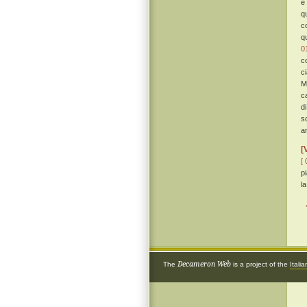
e
q
c
q
0
c
c
M
c
di
s
a
[
[ 
p
la
Decameron Web
The
is a project of the
Itali