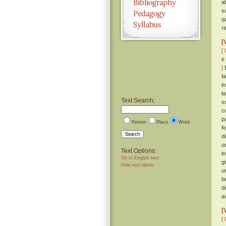
a
s
q
ri
[
[ 
e
]
E
f
i
l
Text Search:
s
c
p
Person
Place
Word
f
Search
di
o
Text Options:
i
Go to English text
g
Hide text labels
u
be
d
a
[
[ 