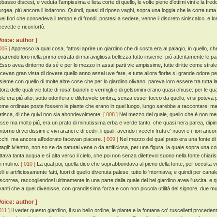
bbasso discesi, e veduta l'ampissima e lieta corte di quello, le volte piene d'ottimi vini e la fr
urgea, piú ancora il lodarono. Quindi, quasi di riposo vaghi, sopra una loggia che la corte tut
uei fiori che concedeva il tempo e di frondi, postesi a sedere, venne il discreto siniscalco, e lor
cevette e riconfortò.
Voice: author ]
005 ]
Appresso la qual cosa, fattosi aprire un giardino che di costa era al palagio, in quello, c
 parendo loro nella prima entrata di maravigliosa bellezza tutto insieme, piú attentamente le pa
sso avea dintorno da sé e per lo mezzo in assai parti vie ampissime, tutte diritte come strale e 
acevan gran vista di dovere quello anno assai uve fare, e tutte allora fiorite sí grande odore 
nsieme con quello di molte altre cose che per lo giardino olivano, pareva loro essere tra tutta 
atora delle quali vie tutte di rosa' bianchi e vermigli e di gelsomini erano quasi chiuse: per le qu
ole era piú alto, sotto odorifera e dilettevole ombra, senza esser tocco da quello, vi si poteva 
ome ordinate poste fossero le piante che erano in quel luogo, lungo sarebbe a raccontare; ma n
atisca, di che quivi non sia abondevolmente.
[ 008 ]
Nel mezzo del quale, quello che è non me
osse ma molto piú, era un prato di minutissima erba e verde tanto, che quasi nera parea, dipinto t
ntorno di verdissimi e vivi aranci e di cedri, li quali, avendo i vecchi frutti e' nuovi e i fiori 
cchi, ma ancora all'odorato facevan piacere.
[ 009 ]
Nel mezzo del qual prato era una fonte d
ntagli: iv'entro, non so se da natural vena o da artificiosa, per una figura, la quale sopra una c
ittava tanta acqua e sí alta verso il cielo, che poi non senza dilettevol suono nella fonte chia
n mulino.
[ 010 ]
La qual poi, quella dico che soprabbondava al pieno della fonte, per occulta via
lli e artificiosamente fatti, fuori di quello divenuta palese, tutto lo 'ntorniava; e quindi per canale
iscorrea, raccogliendosi ultimamente in una parte dalla quale del bel giardino avea l'uscita, e 
vanti che a quel divenisse, con grandissima forza e con non piccola utilità del signore, due mu
Voice: author ]
011 ]
Il veder questo giardino, il suo bello ordine, le piante e la fontana co' ruscelletti proced