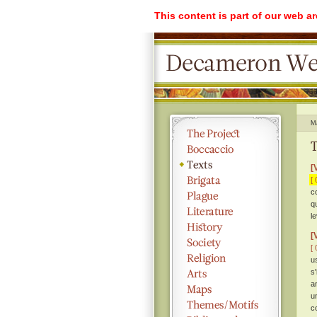
This content is part of our web a
M
T
[
[ 
c
q
l
[
[ 
us
s
a
u
c