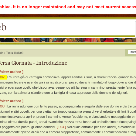
rchive. It is no longer maintained and may not meet current access
ain
Texts (Italian)
erza Giornata - Introduzione
Voice: author ]
002 ]
L'aurora già di vermiglia cominciava, appressandosi il sole, a divenir rancia, quando la do
ompagnia levare e avendo già il siniscalco gran pezzo davanti mandato al luogo dove andar 
uivi preparasse quello che bisognava, veggendo già la reina in cammino, prestamente fatta ogn
evato, con la salmeria n'andò e con la famiglia rimasa appresso delle donne e de' signori.
Voice: author ]
003 ]
La reina adunque con lento passo, accompagnata e seguita dalle sue donne e dai tre giova
ignuoli e altri uccelli, per una vietta non troppo usata ma piena di verdi erbette e di fiori, li qua
'incominciavano a aprire, prese il cammino verso l'occidente, e cianciando e motteggiando e 
ndata oltre a dumilia passi, assai avanti che mezza terza fosse ad un bellissimo e ricco palagio
n poggetto era posto, gli ebbe condotti.
[ 004 ]
Nel quale entrati e per tutto andati, e avendo le
ompiutamente ripiene di ciò che a camera s'appartiene, sommamente il commendarono e magnifi