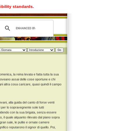
ibility standards.
menica, la reina levata e fatta tutta la sua
doveano assai delle cose oportune e chi
i altra cosa caricare, quasi quindi il campo
ni, alla guida del canto di forse venti
li per lo sopravegnente sole tutti
ridendo con la sua brigata, senza essere
, il quale alquanto rilevato dal piano sopra
 gran sale, le pulite e ornate camere
co reputarono il signor di quello. Poi,