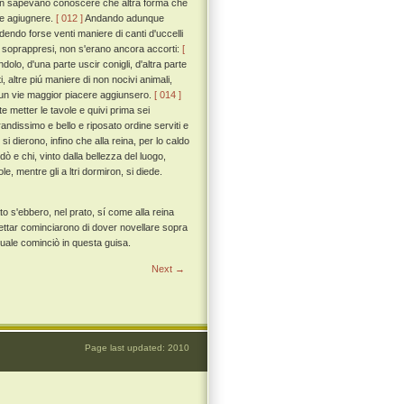
, non sapevano conoscere che altra forma che
sse agiugnere.
[ 012 ]
Andando adunque
udendo forse venti maniere di canti d'uccelli
tre soprappresi, non s'erano ancora accorti:
[
ndolo, d'una parte uscir conigli, d'altra parte
, altre piú maniere di non nocivi animali,
ri, un vie maggior piacere aggiunsero.
[ 014 ]
e metter le tavole e quivi prima sei
andissimo e bello e riposato ordine serviti e
 si dierono, infino che alla reina, per lo caldo
dò e chi, vinto dalla bellezza del luogo,
e, mentre gli a ltri dormiron, si diede.
to s'ebbero, nel prato, sí come alla reina
pettar cominciarono di dover novellare sopra
l quale cominciò in questa guisa.
Next →
Page last updated: 2010