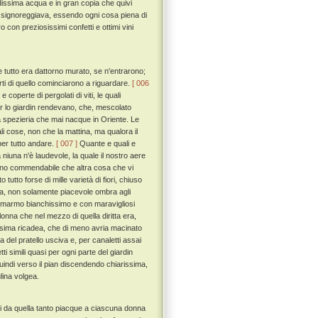
eddissima acqua e in gran copia che quivi
ta signoreggiava, essendo ogni cosa piena di
o con preziosissimi confetti e ottimi vini
he tutto era dattorno murato, se n'entrarono;
rti di quello cominciarono a riguardare.
[ 006
coperte di pergolati di viti, le quali
per lo giardin rendevano, che, mescolato
la spezieria che mai nacque in Oriente. Le
ali cose, non che la mattina, ma qualora il
per tutto andare.
[ 007 ]
Quante e quali e
iuna n'è laudevole, la quale il nostro aere
no commendabile che altra cosa che vi
utto forse di mille varietà di fiori, chiuso
ancora, non solamente piacevole ombra agli
i marmo bianchissimo e con maravigliosi
olonna che nel mezzo di quella diritta era,
rissima ricadea, che di meno avria macinato
 del pratello usciva e, per canaletti assai
tti simili quasi per ogni parte del giardin
quindi verso il pian discendendo chiarissima,
lina volgea.
enti da quella tanto piacque a ciascuna donna