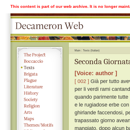
This content is part of our web archive. It is no longer mai
Main
Texts (Italian)
Seconda Giornata
[Voice: author ]
[ 002 ]
Già per tutto avev
per li verdi rami cantan
quando parimente tutte l
e le rugiadose erbe con 
ghirlande faccendosi, p
trapassato giorno avean 
mangiato, dopo alcun ba