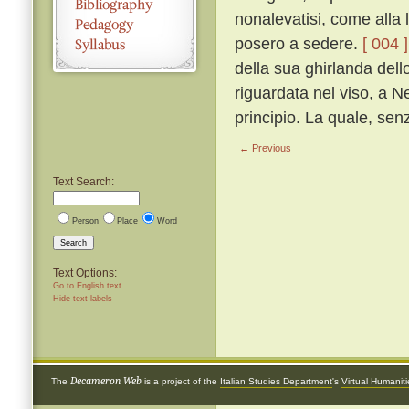
nonalevatisi, come alla l
posero a sedere.
[ 004 ]
della sua ghirlanda dell
riguardata nel viso, a N
principio. La quale, sen
← Previous
Text Search:
Person
Place
Word
Search
Text Options:
Go to English text
Hide text labels
Decameron Web
The
is a project of the
Italian Studies Department
's
Virtual Humanit