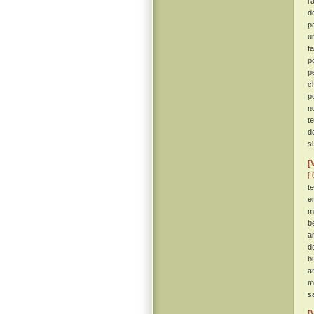
l
d
p
un
f
p
p
c
p
n
t
d
s
[
[ 
t
er
m
b
a
d
bu
a
m
sa