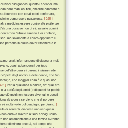
ssoluzioni allargandosi quanto i secondi, ma
do nelle mani chi fiori, chi erbe odorifere e
 il cerebro con cotali odori confortare,
e medicine compreso e puzzolente.
[ 025 ]
ltra medicina essere contro alle pistilenze
d'alcuna cosa se non di sé, assai e uomini
 cercarono l'altrui o almeno il lor contado,
edesse, ma solamente a coloro opprimere li
una persona in quella dover rimanere e la
avano: anzi, infermandone di ciascuna molti
evano, quasi abbandonati per tutto
se dell'altro cura e i parenti insieme rade
ne' petti degli uomini e delle donne, che l'un
uo marito; e, che maggior cosa è e quasi non
028 ]
Per la qual cosa a coloro, de' quali era
 la carità degli amici (e di questi fur pochi)
utto ciò molti non fossero divenuti: e quegli
i niuna altra cosa servieno che di porgere
io sé molte volte col guadagno perdeano.
[
sità di serventi, discorse uno uso quasi
o non curava d'avere a' suoi servigi uomo,
rire non altramenti che a una femina avrebbe
fu forse di minore onestà, nel tempo che