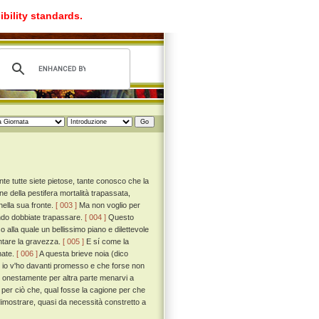
ibility standards.
 tutte siete pietose, tante conosco che la
e della pestifera mortalità trapassata,
ella sua fronte.
[ 003 ]
Ma non voglio per
gendo dobbiate trapassare.
[ 004 ]
Questo
alla quale un bellissimo piano e dilettevole
ontare la gravezza.
[ 005 ]
E sí come la
nate.
[ 006 ]
A questa brieve noia (dico
le io v'ho davanti promesso e che forse non
i onestamente per altra parte menarvi a
a per ciò che, qual fosse la cagione per che
mostrare, quasi da necessità constretto a