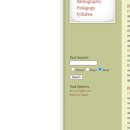
[
[ 
q
s
o
l
i
d
q
0
n
Text Search:
c
E
n
Person
Place
Word
b
Search
g
Text Options:
[
Go to English text
[ 
Hide text labels
n
s
c
d
m
c
i