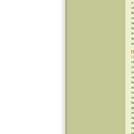
o
c
f
s
t
b
e
q
a
[
[ 
vi
c
s
r
f
a
s
m
b
g
m
l
a
mi
p