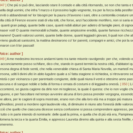
Voice: author ]
047 ]
Che piú si può dire, lasciando stare il contado e alla città ritornando, se non che tanta e ta
ella degli uomini, che infra 'l marzo e il prossimo luglio vegnente, tra per la forza della pestifer
erviti o abbandonati ne' lor bisogni per la paura ch'aveono i sani, oltre a centomilia creature 
ella città di Firenze essere stati di vita tolti, che forse, anzi l'accidente mortifero, non si sari
 quanti gran palagi, quante belle case, quanti nobili abituri per adietro di famiglie pieni, di sign
imaser voti! O quante memorabili schiatte, quante ampissime eredità, quante famose ricchez
imanere! Quanti valorosi uomini, quante belle donne, quanti leggiadri giovani, li quali non che a
vrieno giudicati sanissimi, la mattina desinarono co' lor parenti, compagni e amici, che poi la
enaron con li lor passati!
Voice: author ]
049 ]
A me medesimo incresce andarmi tanto tra tante miserie ravolgendo: per che, volendo oma
o acconciamente posso schifare, dico che, stando in questi termini la nostra città, d'abitatori 
ersona degna di fede sentii, che nella venerabile chiesa di Santa Maria Novella, un martedí m
rsona, uditi li divini ufici in abito lugubre quale a sí fatta stagione si richiedea, si ritrovarono s
mistà o per vicinanza o per parentado congiunte, delle quali niuna il venti e ottesimo anno pas
iascuna e di sangue nobile e bella di forma e ornata di costumi e di leggiadra onestà.
[ 050 ]
Li
acconterei, se giusta cagione da dirlo non mi togliesse, la quale è questa: che io non voglio c
eguono, e per l'ascoltare nel tempo avvenire alcuna di loro possa prender vergogna, essendo og
he allora, per le cagioni di sopra mostrate, erano non che alla loro età ma a troppo piú matur
gl'invidiosi, presti a mordere ogni laudevole vita, di diminuire in niuno atto l'onestà delle valor
cciò che quello che ciascuna dicesse senza confusione si possa comprendere appresso, per n
n tutto o in parte intendo di nominarle: delle quali la prima, e quella che di piú età era, Pam
ilomena la terza e la quarta Emilia, e appresso Lauretta diremo alla quinta e alla sesta Neifile,
omeremo.
Voice: author ]