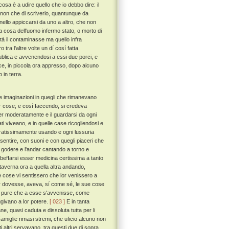
osa è a udire quello che io debbo dire: il
, non che di scriverlo, quantunque da
a nello appiccarsi da uno a altro, che non
a cosa dell'uomo infermo stato, o morto di
ità il contaminasse ma quello infra
tra l'altre volte un dí cosí fatta
publica e avvenendosi a essi due porci, e
ance, in piccola ora appresso, dopo alcuno
 in terra.
 e imaginazioni in quegli che rimanevano
 lor cose; e cosí faccendo, si credeva
ver moderatamente e il guardarsi da ogni
ati viveano, e in quelle case ricogliendosi e
peratissimamente usando e ogni lussuria
 sentire, con suoni e con quegli piaceri che
 il godere e l'andar cantando a torno e
e beffarsi esser medicina certissima a tanto
a taverna ora a quella altra andando,
 cose vi sentissero che lor venissero a
ver dovesse, aveva, sí come sé, le sue cose
e, pure che a esse s'avvenisse, come
ggivano a lor potere.
[ 023 ]
E in tanta
ne, quasi caduta e dissoluta tutta per li
di famiglie rimasi stremi, che uficio alcuno non
i altri servavano, tra questi due di sopra