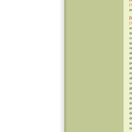
[ 
p
[
[ 
a
q
c
q
r
a
d
p
a
e
ab
v
g
r
d
d
p
d
d
a
n