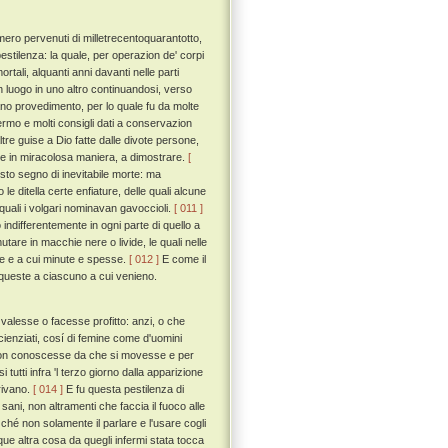
umero pervenuti di milletrecentoquarantotto,
pestilenza: la quale, per operazion de' corpi
tali, alquanti anni davanti nelle parti
un luogo in uno altro continuandosi, verso
o provedimento, per lo quale fu da molte
nfermo e molti consigli dati a conservazion
ltre guise a Dio fatte dalle divote persone,
i, e in miracolosa maniera, a dimostrare.
[
to segno di inevitabile morte: ma
 ditella certe enfiature, delle quali alcune
uali i volgari nominavan gavoccioli.
[ 011 ]
 indifferentemente in ogni parte di quello a
tare in macchie nere o livide, le quali nelle
ade e a cui minute e spesse.
[ 012 ]
E come il
 queste a ciascuno a cui venieno.
 valesse o facesse profitto: anzi, o che
scienziati, cosí di femine come d'uomini
 non conoscesse da che si movesse e per
tti infra 'l terzo giorno dalla apparizione
orivano.
[ 014 ]
E fu questa pestilenza di
ani, non altramenti che faccia il fuoco alle
ché non solamente il parlare e l'usare cogli
ue altra cosa da quegli infermi stata tocca