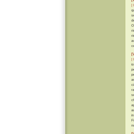
[
[ 
qu
s
d
O
r
r
a
c
[
[ 
i
p
pe
a
c
r
s
c
a
a
i
F
n
[