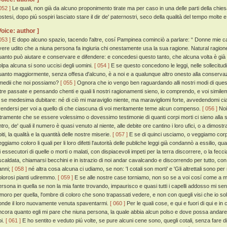
052 ]
Le quali, non già da alcuno proponimento tirate ma per caso in una delle parti della chie
ostesi, dopo piú sospiri lasciato stare il dir de' paternostri, seco della qualità del tempo molt
Voice: author ]
053 ]
E dopo alcuno spazio, tacendo l'altre, cosí Pampinea cominciò a parlare: “ Donne mie car
vere udito che a niuna persona fa ingiuria chi onestamente usa la sua ragione. Natural ragione
uanto può aiutare e conservare e difendere: e concedesi questo tanto, che alcuna volta è già
olpa alcuna si sono uccisi degli uomini.
[ 054 ]
E se questo concedono le leggi, nelle sollecitudin
uanto maggiormente, senza offesa d'alcuno, è a noi e a qualunque altro onesto alla conservaz
imedii che noi possiamo?
[ 055 ]
Ognora che io vengo ben raguardando alli nostri modi di questa
ltre passate e pensando chenti e quali li nostri ragionamenti sieno, io comprendo, e voi simil
i se medesima dubitare: né di ciò mi maraviglio niente, ma maravigliomi forte, avvedendomi ci
rendersi per voi a quello di che ciascuna di voi meritamente teme alcun compenso.
[ 056 ]
Noi
ltramente che se essere volessimo o dovessimo testimonie di quanti corpi morti ci sieno alla sep
ntro, de' quali il numero è quasi venuto al niente, alle debite ore cantino i loro ufici, o a dimos
iti, la qualità e la quantità delle nostre miserie.
[ 057 ]
E se di quinci usciamo, o veggiamo corpi 
eggiamo coloro li quali per li loro difetti l'autorità delle publiche leggi già condannò a essilio,
li essecutori di quelle o morti o malati, con dispiacevoli impeti per la terra discorrere, o la fecc
iscaldata, chiamarsi becchini e in istrazio di noi andar cavalcando e discorrendo per tutto, co
anni;
[ 058 ]
né altra cosa alcuna ci udiamo, se non: 'I cotali son morti' e 'Gli altrettali sono per m
olorosi pianti udiremmo.
[ 059 ]
E se alle nostre case torniamo, non so se a voi cosí come a me a
ersona in quella se non la mia fante trovando, impaurisco e quasi tutti i capelli addosso mi se
imoro per quella, l'ombre di coloro che sono trapassati vedere, e non con quegli visi che io so
onde il loro nuovamente venuta spaventarmi.
[ 060 ]
Per le quali cose, e qui e fuori di qui e i
ncora quanto egli mi pare che niuna persona, la quale abbia alcun polso e dove possa andare,
oi.
[ 061 ]
E ho sentito e veduto piú volte, se pure alcuni cene sono, quegli cotali, senza fare d