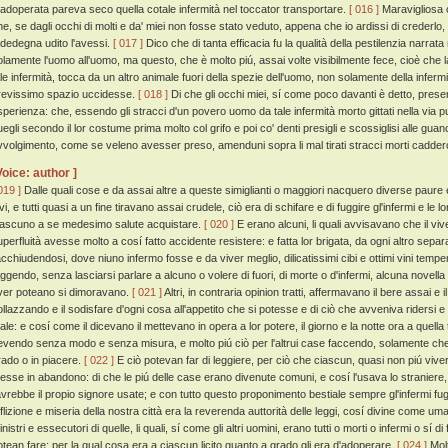
 adoperata pareva seco quella cotale infermità nel toccator transportare.
[ 016 ]
Maravigliosa c
he, se dagli occhi di molti e da' miei non fosse stato veduto, appena che io ardissi di crederlo
ededegna udito l'avessi.
[ 017 ]
Dico che di tanta efficacia fu la qualità della pestilenzia narrat
olamente l'uomo all'uomo, ma questo, che è molto piú, assai volte visibilmente fece, cioè che l
ale infermità, tocca da un altro animale fuori della spezie dell'uomo, non solamente della inferm
revissimo spazio uccidesse.
[ 018 ]
Di che gli occhi miei, sí come poco davanti è detto, presero 
sperienza: che, essendo gli stracci d'un povero uomo da tale infermità morto gittati nella via 
uegli secondo il lor costume prima molto col grifo e poi co' denti presigli e scossiglisi alle gu
vvolgimento, come se veleno avesser preso, amenduni sopra li mal tirati stracci morti caddero
Voice: author ]
019 ]
Dalle quali cose e da assai altre a queste simiglianti o maggiori nacquero diverse paure
vi, e tutti quasi a un fine tiravano assai crudele, ciò era di schifare e di fuggire gl'infermi e le
iascuno a se medesimo salute acquistare.
[ 020 ]
E erano alcuni, li quali avvisavano che il vi
uperfluità avesse molto a cosí fatto accidente resistere: e fatta lor brigata, da ogni altro separ
acchiudendosi, dove niuno infermo fosse e da viver meglio, dilicatissimi cibi e ottimi vini tem
uggendo, senza lasciarsi parlare a alcuno o volere di fuori, di morte o d'infermi, alcuna novella
ver poteano si dimoravano.
[ 021 ]
Altri, in contraria opinion tratti, affermavano il bere assai e
ollazzando e il sodisfare d'ogni cosa all'appetito che si potesse e di ciò che avveniva ridersi 
ale: e cosí come il dicevano il mettevano in opera a lor potere, il giorno e la notte ora a quell
evendo senza modo e senza misura, e molto piú ciò per l'altrui case faccendo, solamente che
rado o in piacere.
[ 022 ]
E ciò potevan far di leggiere, per ciò che ciascun, quasi non piú vi
esse in abandono: di che le piú delle case erano divenute comuni, e cosí l'usava lo stranier
'avrebbe il propio signore usate; e con tutto questo proponimento bestiale sempre gl'infermi fu
fflizione e miseria della nostra città era la reverenda auttorità delle leggi, cosí divine come uma
nistri e essecutori di quelle, li quali, sí come gli altri uomini, erano tutti o morti o infermi o sí 
otean fare; per la qual cosa era a ciascun licito quanto a grado gli era d'adoperare.
[ 024 ]
Molt