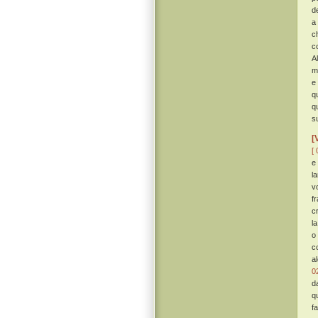
d
a
c
c
A
m
e
q
q
s
[
[ 
e
l
v
f
cr
l
o
c
a
0
d
q
f