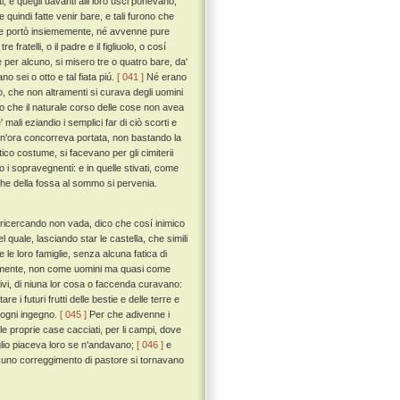
i, e quegli davanti alli loro usci ponevano,
uindi fatte venir bare, e tali furono che
e ne portò insiememente, né avvenne pure
ratelli, o il padre e il figliuolo, o cosí
per alcuno, si misero tre o quatro bare, da'
o sei o otto e tal fiata piú.
[ 041 ]
Né erano
, che non altramenti si curava degli uomini
 che il naturale corso delle cose non avea
ali eziandio i semplici far di ciò scorti e
ogn'ora concorreva portata, non bastando la
co costume, si facevano per gli cimiterii
 i sopravegnenti: e in quelle stivati, come
 che della fossa al sommo si pervenia.
ú ricercando non vada, dico che cosí inimico
quale, lasciando star le castella, che simili
 e le loro famiglie, senza alcuna fatica di
erentemente, non come uomini ma quasi come
scivi, di niuna lor cosa o faccenda curavano:
 i futuri frutti delle bestie e delle terre e
 ogni ingegno.
[ 045 ]
Per che adivenne i
delle proprie case cacciati, per li campi, dove
io piaceva loro se n'andavano;
[ 046 ]
e
alcuno correggimento di pastore si tornavano