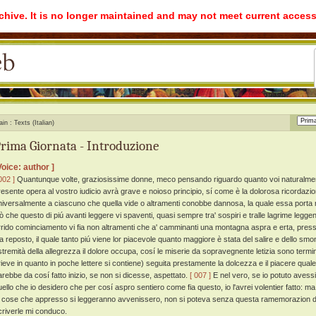
rchive. It is no longer maintained and may not meet current access
ain
Texts (Italian)
rima Giornata - Introduzione
Voice: author ]
002 ]
Quantunque volte, graziosissime donne, meco pensando riguardo quanto voi naturalmente
resente opera al vostro iudicio avrà grave e noioso principio, sí come è la dolorosa ricordazion
niversalmente a ciascuno che quella vide o altramenti conobbe dannosa, la quale essa porta n
iò che questo di piú avanti leggere vi spaventi, quasi sempre tra' sospiri e tralle lagrime leg
rrido cominciamento vi fia non altramenti che a' camminanti una montagna aspra e erta, presso 
ia reposto, il quale tanto piú viene lor piacevole quanto maggiore è stata del salire e dello sm
stremità della allegrezza il dolore occupa, cosí le miserie da sopravegnente letizia sono termi
rieve in quanto in poche lettere si contiene) seguita prestamente la dolcezza e il piacere qua
arebbe da cosí fatto inizio, se non si dicesse, aspettato.
[ 007 ]
E nel vero, se io potuto avess
uello che io desidero che per cosí aspro sentiero come fia questo, io l'avrei volentier fatto: m
e cose che appresso si leggeranno avvenissero, non si poteva senza questa ramemorazion di
criverle mi conduco.