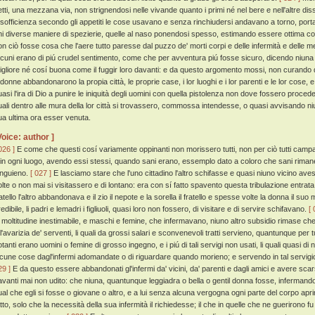
etti, una mezzana via, non strignendosi nelle vivande quanto i primi né nel bere e nell'altre di
 sofficienza secondo gli appetiti le cose usavano e senza rinchiudersi andavano a torno, portan
hi diverse maniere di spezierie, quelle al naso ponendosi spesso, estimando essere ottima cosa
on ciò fosse cosa che l'aere tutto paresse dal puzzo de' morti corpi e delle infermità e dell
lcuni erano di piú crudel sentimento, come che per avventura piú fosse sicuro, dicendo niuna a
igliore né cosí buona come il fuggir loro davanti: e da questo argomento mossi, non curando 
 donne abbandonarono la propia città, le proprie case, i lor luoghi e i lor parenti e le lor cose, e
uasi l'ira di Dio a punire le iniquità degli uomini con quella pistolenza non dove fossero proc
uali dentro alle mura della lor città si trovassero, commossa intendesse, o quasi avvisando ni
ua ultima ora esser venuta.
Voice: author ]
026 ]
E come che questi cosí variamente oppinanti non morissero tutti, non per ciò tutti camp
 in ogni luogo, avendo essi stessi, quando sani erano, essemplo dato a coloro che sani riman
anguieno.
[ 027 ]
E lasciamo stare che l'uno cittadino l'altro schifasse e quasi niuno vicino aves
olte o non mai si visitassero e di lontano: era con sí fatto spavento questa tribulazione entrata 
ratello l'altro abbandonava e il zio il nepote e la sorella il fratello e spesse volte la donna il s
edibile, li padri e lemadri i figliuoli, quasi loro non fossero, di visitare e di servire schifavano.
[ 
a moltitudine inestimabile, e maschi e femine, che infermavano, niuno altro subsidio rimase che o
 l'avarizia de' serventi, li quali da grossi salari e sconvenevoli tratti servieno, quantunque per t
otanti erano uomini o femine di grosso ingegno, e i piú di tali servigi non usati, li quali quasi d
lcune cose dagl'infermi adomandate o di riguardare quando morieno; e servendo in tal servig
29 ]
E da questo essere abbandonati gl'infermi da' vicini, da' parenti e dagli amici e avere scar
avanti mai non udito: che niuna, quantunque leggiadra o bella o gentil donna fosse, infermand
ual che egli si fosse o giovane o altro, e a lui senza alcuna vergogna ogni parte del corpo ap
atto, solo che la necessità della sua infermità il richiedesse; il che in quelle che ne guerirono 