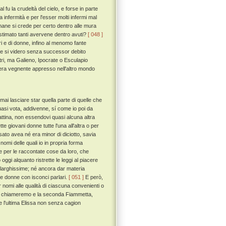
l fu la crudeltà del cielo, e forse in parte
a infermità e per l'esser molti infermi mal
umane si crede per certo dentro alle mura
a estimato tanti avervene dentro avuti?
[ 048 ]
ori e di donne, infino al menomo fante
ze si videro senza successor debito
ltri, ma Galieno, Ipocrate o Esculapio
 sera vegnente appresso nell'altro mondo
i lasciare star quella parte di quelle che
quasi vota, addivenne, sí come io poi da
attina, non essendovi quasi alcuna altra
ette giovani donne tutte l'una all'altra o per
sato avea né era minor di diciotto, savia
 nomi delle quali io in propria forma
he per le raccontate cose da loro, che
gi alquanto ristrette le leggi al piacere
a larghissime; né ancora dar materia
ose donne con isconci parlari.
[ 051 ]
E però,
omi alle qualità di ciascuna convenienti o
pinea chiameremo e la seconda Fiammetta,
 e l'ultima Elissa non senza cagion