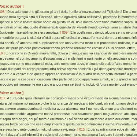
Voice: author ]
008 ]
Dico adunque che già erano gli anni della fruttifera incarnazione del Figliuolo di Dio al n
uando nella egregia città di Fiorenza, oltre a ogn'altra italica bellissima, pervenne la mortifera 
uperiori o per le nostre inique opere da giusta ira di Dio a nostra correzione mandata sopra i mor
rientali incominciata, quelle d'inumerabile quantità de' viventi avendo private, senza ristare d'
'Occidente miserabilmente s'era ampliata.
[ 009 ]
E in quella non valendo alcuno senno né uman
mmondizie purgata la città da oficiali sopra ciò ordinati e vietato l'entrarvi dentro a ciascuno i
ella sanità, né ancora umili supplicazioni non una volta ma molte e in processioni ordinate, in a
uasi nel principio della primaveradell'anno predetto orribilmente cominciò i suoi dolorosi effett
10 ]
E non come in Oriente aveva fatto, dove a chiunque usciva il sangue del naso era manifes
ascevano nel cominciamento d'essaa' maschi e alle femine parimente o nella anguinaia o sotto le
rescevano come una comunal mela, altre come uno uovo, e alcune piú e alcun'altre meno, le q
 dalle due parti del corpo predette infra brieve spazio cominciò il già detto gavocciolo mortifero
ascere e a venire: e da questo appresso s'incominciò la qualità della predetta infermità a permu
raccia e per le cosce e in ciascuna altra parte del corpo apparivano a molti, a cui grandi e r
avocciolo primieramente era stato e ancora era certissimo indizio di futura morte, cosí erano
Voice: author ]
013 ]
A cura delle quali infermità né consiglio di medico né virtú di medicina alcuna pareva che
atura del malore nol patisse o che la ignoranza de' medicanti (de' quali, oltre al numero degli 
enza avere alcuna dottrina di medicina avuta giammai, era il numero divenuto grandissimo)
onsequente debito argomento non vi prendesse, non solamente pochi ne guarivano, anzi quasi tu
e' sopra detti segni, chi piú tosto e chi meno e i piú senza alcuna febbre o altro accidente, m
aggior forza per ciò che essa dagli infermi di quella per lo comunicare insieme s'avventava a' s
ose secche o unte quando molto gli sono avvicinate.
[ 015 ]
E piú avanti ancora ebbe di male: 
nfermi dava a' sani infermità o cagione di comune morte, ma ancora il toccare i panni o qualunq