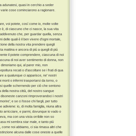
sa adunatesi, quasi in cerchio a seder
e e varie cose cominciarono a ragionare.
e, voi potete, cosí come io, molte volte
 è, di ciascuno che ci nasce, la sua vita
 addivenuto che, per guardar quella, senza
i delle quali è il ben vivere d'ogni mortale,
ione della nostra vita prendere quegli
 mattina e ancora di piú a quegli di piú
emente il potete comprendere, ciascuna di noi
ascuna di noi aver sentimento di donna, non
 dimoriamo qui, al parer mio, non
oltura recati o d'ascoltare se i frati di qua
trare a qualunque ci apparisce, ne' nostri
morti o infermi trasportarsi da torno, o
 quasi quelle schernendo per ciò che sentono
ia della nostra città, del nostro sangue
n disoneste canzoni rimproverandoci i nostri
orire'; e se ci fosse chi fargli, per tutto
diviene: io, di molta famiglia, niuna altra
nto arricciare, e parmi, dovunque io vado o
leva, ma con una vista orribile non so
n casa mi sembra star male, e tanto piú
 come noi abbiamo, ci sia rimasa altri che
istinzione alcuna dalle cose oneste a quelle