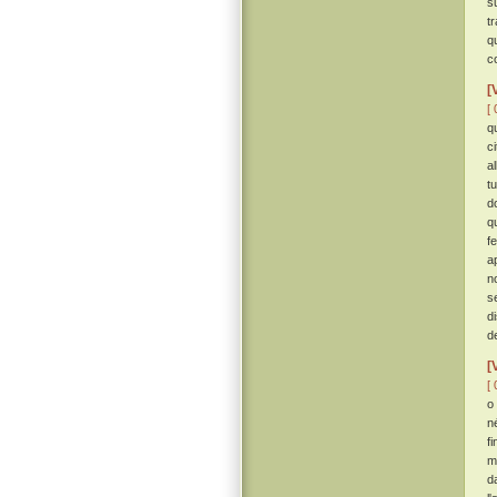
s
tr
q
co
[
[ 
q
c
a
t
d
q
f
a
n
s
di
d
[
[ 
o
n
f
mo
d