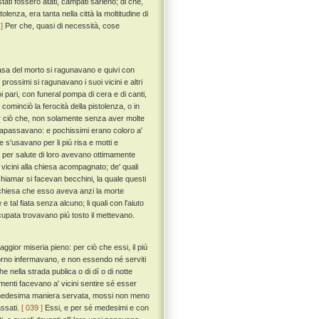
ati fossero atati, campati sarieno; di che,
tolenza, era tanta nella città la moltitudine di
]
Per che, quasi di necessità, cose
asa del morto si ragunavano e quivi con
prossimi si ragunavano i suoi vicini e altri
oi pari, con funeral pompa di cera e di canti,
ominciò la ferocità della pistolenza, o in
 ciò che, non solamente senza aver molte
trapassavano: e pochissimi erano coloro a'
e s'usavano per li piú risa e motti e
 per salute di loro avevano ottimamente
 vicini alla chiesa acompagnato; de' quali
chiamar si facevan becchini, la quale questi
a chiesa che esso aveva anzi la morte
e tal fiata senza alcuno; li quali con l'aiuto
ccupata trovavano piú tosto il mettevano.
gior miseria pieno: per ciò che essi, il piú
giorno infermavano, e non essendo né serviti
e nella strada publica o di dí o di notte
amenti facevano a' vicini sentire sé esser
a medesima maniera servata, mossi non meno
assati.
[ 039 ]
Essi, e per sé medesimi e con