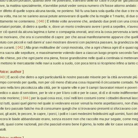
'aiuto d'alcuni portatori, quando aver ne potevano, traevano delle lor case li corpi de' già passat
ove, la mattina spezialmente, n'avrebbe potuti veder senza numero chi fosse attorno andato: e q
er difetto di quelle sopra alcuna tavola, ne ponieno. Né fu una bara sola quella che due o tr
a volta, ma se ne sarieno assai potute annoverare di quelle che la moglie e 'l marito, di due o tre f
attamente ne contenieno.
[ 040 ]
E infinite volte avvenne che, andando due preti con una croce 
ortatori portate, di dietro a quella: e, dove un morto credevano avere i preti a sepellire, n'avevan
er ciò questi da alcuna lagrima o lume o compagnia onorati, anzi era la cosa pervenuta a tanto
he morivano, che ora si curerebbe di capre: per che assai manifestamente apparve che quello
otuto con piccoli e radi danni a' savi mostrare doversi con pazienza passare, la grandezza de' m
on curanti.
[ 042 ]
Alla gran moltitudine de' corpi mostrata, che a ogni chiesa ogni dí e quasi 
erra sacra alle sepolture, e massimamente volendo dare a ciascun luogo proprio secondo l'anti
elle chiese, poi che ogni parte era piena, fosse grandissime nelle quali a centinaia si mettevano
i mettono le mercatantie nelle navi a suolo a suolo, con poca terra si ricoprieno infino a tanto
Voice: author ]
043 ]
E acciò che dietro a ogni particularità le nostre passate miserie per la città avvenute pi
empo correndo per quella, non per ciò meno d'alcuna cosa risparmiò il circustante contado. Nel 
ano nella loro piccolezza alla città, per le sparte ville e per li campi i lavoratori miseri e poveri
edico o aiuto di servidore, per le vie e per li loro colti e per le case, di dí e di notte indiff
estie morieno;
[ 044 ]
per la qual cosa essi, cosí nelli loro costumi come i cittadini divenuti la
nzi tutti, quasi quel giorno nel quale si vedevano esser venuti la morte aspettassero, non d'aiutare
elle loro passate fatiche ma di consumare quegli che si trovavano presenti si sforzavano con
oi, gli asini, le pecore, le capre, i porci, i polli e i cani medesimi fedelissimi agli uomini, fuori 
ncora le biade abbandonate erano, senza essere non che raccolte ma pur segate, come megl
olti, quasi come razionali, poi che pasciuti erano bene il giorno, la notte alle lor case senza 
tolli.