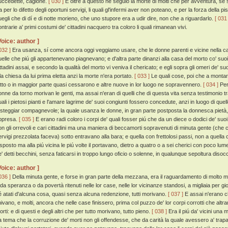
uccedette, cagione.
[ 030 ]
E oltre a questo ne seguio la morte di molti che per avventura, se st
a per lo difetto degli oportuni servigi, li quali gl'infermi aver non poteano, e per la forza della pis
uegli che di dí e di notte morieno, che uno stupore era a udir dire, non che a riguardarlo.
[ 031 
ntrarie a' primi costumi de' cittadini nacquero tra coloro li quali rimanean vivi.
Voice: author ]
032 ]
Era usanza, sí come ancora oggi veggiamo usare, che le donne parenti e vicine nella c
uelle che piú gli appartenevano piagnevano; e d'altra parte dinanzi alla casa del morto co' suoi 
ittadini assai, e secondo la qualità del morto vi veniva il chericato; e egli sopra gli omeri de' su
lla chiesa da lui prima eletta anzi la morte n'era portato.
[ 033 ]
Le quali cose, poi che a montar c
utto o in maggior parte quasi cessarono e altre nuove in lor luogo ne sopravennero.
[ 034 ]
Per
onne da torno morivan le genti, ma assai n'eran di quelli che di questa vita senza testimonio 
uali i pietosi pianti e l'amare lagrime de' suoi congiunti fossero concedute, anzi in luogo di quell
esteggiar compagnevole; la quale usanza le donne, in gran parte postposta la donnesca pietà,
ppresa.
[ 035 ]
E erano radi coloro i corpi de' quali fosser piú che da un diece o dodici de' suoi
on gli orrevoli e cari cittadini ma una maniera di beccamorti sopravenuti di minuta gente (che 
ervigi prezzolata faceva) sotto entravano alla bara; e quella con frettolosi passi, non a quell
sposto ma alla piú vicina le piú volte il portavano, dietro a quatro o a sei cherici con poco lume 
e' detti becchini, senza faticarsi in troppo lungo oficio o solenne, in qualunque sepoltura diso
Voice: author ]
036 ]
Della minuta gente, e forse in gran parte della mezzana, era il raguardamento di molto mag
 da speranza o da povertà ritenuti nelle lor case, nelle lor vicinanze standosi, a migliaia per 
é atati d'alcuna cosa, quasi senza alcuna redenzione, tutti morivano.
[ 037 ]
E assai n'erano ch
inivano, e molti, ancora che nelle case finissero, prima col puzzo de' lor corpi corrotti che altr
rti: e di questi e degli altri che per tutto morivano, tutto pieno.
[ 038 ]
Era il piú da' vicini un
a tema che la corruzione de' morti non gli offendesse, che da carità la quale avessero a' trap