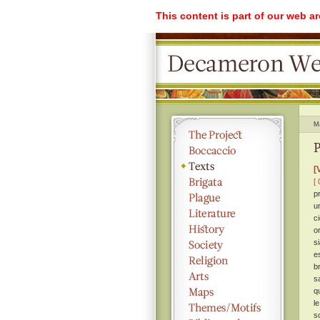
This content is part of our web a
M
P
[
[ 
p
u
c
o
s
e
b
s
q
l
s