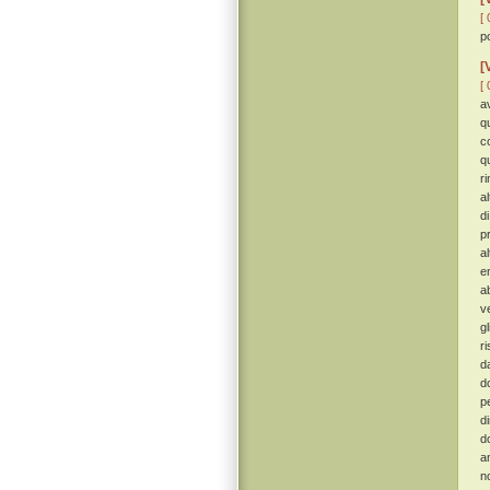
[ 
p
[
[ 
a
q
c
q
r
a
d
p
a
e
ab
v
g
r
d
d
p
d
d
a
n