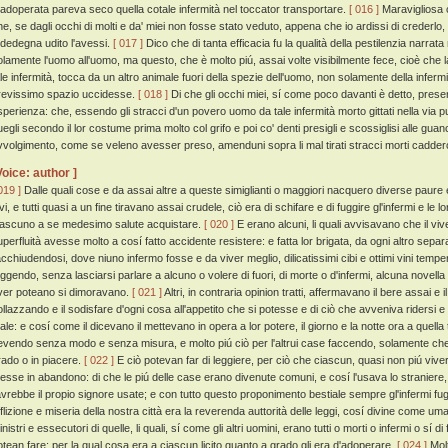
 adoperata pareva seco quella cotale infermità nel toccator transportare.
[ 016 ]
Maravigliosa c
he, se dagli occhi di molti e da' miei non fosse stato veduto, appena che io ardissi di crederlo
ededegna udito l'avessi.
[ 017 ]
Dico che di tanta efficacia fu la qualità della pestilenzia narrat
olamente l'uomo all'uomo, ma questo, che è molto piú, assai volte visibilmente fece, cioè che l
ale infermità, tocca da un altro animale fuori della spezie dell'uomo, non solamente della inferm
revissimo spazio uccidesse.
[ 018 ]
Di che gli occhi miei, sí come poco davanti è detto, presero 
sperienza: che, essendo gli stracci d'un povero uomo da tale infermità morto gittati nella via 
uegli secondo il lor costume prima molto col grifo e poi co' denti presigli e scossiglisi alle gu
vvolgimento, come se veleno avesser preso, amenduni sopra li mal tirati stracci morti caddero
Voice: author ]
019 ]
Dalle quali cose e da assai altre a queste simiglianti o maggiori nacquero diverse paure
vi, e tutti quasi a un fine tiravano assai crudele, ciò era di schifare e di fuggire gl'infermi e le
iascuno a se medesimo salute acquistare.
[ 020 ]
E erano alcuni, li quali avvisavano che il vi
uperfluità avesse molto a cosí fatto accidente resistere: e fatta lor brigata, da ogni altro separ
acchiudendosi, dove niuno infermo fosse e da viver meglio, dilicatissimi cibi e ottimi vini tem
uggendo, senza lasciarsi parlare a alcuno o volere di fuori, di morte o d'infermi, alcuna novella
ver poteano si dimoravano.
[ 021 ]
Altri, in contraria opinion tratti, affermavano il bere assai e
ollazzando e il sodisfare d'ogni cosa all'appetito che si potesse e di ciò che avveniva ridersi 
ale: e cosí come il dicevano il mettevano in opera a lor potere, il giorno e la notte ora a quell
evendo senza modo e senza misura, e molto piú ciò per l'altrui case faccendo, solamente che
rado o in piacere.
[ 022 ]
E ciò potevan far di leggiere, per ciò che ciascun, quasi non piú vi
esse in abandono: di che le piú delle case erano divenute comuni, e cosí l'usava lo stranier
'avrebbe il propio signore usate; e con tutto questo proponimento bestiale sempre gl'infermi fu
fflizione e miseria della nostra città era la reverenda auttorità delle leggi, cosí divine come uma
nistri e essecutori di quelle, li quali, sí come gli altri uomini, erano tutti o morti o infermi o sí 
otean fare; per la qual cosa era a ciascun licito quanto a grado gli era d'adoperare.
[ 024 ]
Molt