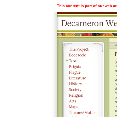
This content is part of our web a
M
P
[
[ 
p
u
c
o
s
e
b
s
q
l
s