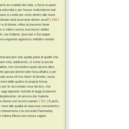
l fu la crudeltà del cielo, e forse in parte
a infermità e per l'esser molti infermi mal
umane si crede per certo dentro alle mura
a estimato tanti avervene dentro avuti?
[ 048 ]
ori e di donne, infino al menomo fante
ze si videro senza successor debito
ltri, ma Galieno, Ipocrate o Esculapio
 sera vegnente appresso nell'altro mondo
i lasciare star quella parte di quelle che
quasi vota, addivenne, sí come io poi da
attina, non essendovi quasi alcuna altra
ette giovani donne tutte l'una all'altra o per
sato avea né era minor di diciotto, savia
 nomi delle quali io in propria forma
he per le raccontate cose da loro, che
gi alquanto ristrette le leggi al piacere
a larghissime; né ancora dar materia
ose donne con isconci parlari.
[ 051 ]
E però,
omi alle qualità di ciascuna convenienti o
pinea chiameremo e la seconda Fiammetta,
 e l'ultima Elissa non senza cagion