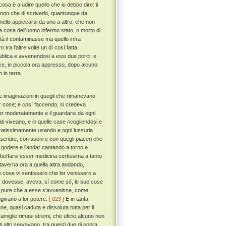
osa è a udire quello che io debbo dire: il
, non che di scriverlo, quantunque da
a nello appiccarsi da uno a altro, che non
a cosa dell'uomo infermo stato, o morto di
ità il contaminasse ma quello infra
tra l'altre volte un dí cosí fatta
publica e avvenendosi a essi due porci, e
ance, in piccola ora appresso, dopo alcuno
 in terra.
 e imaginazioni in quegli che rimanevano
 lor cose; e cosí faccendo, si credeva
ver moderatamente e il guardarsi da ogni
ati viveano, e in quelle case ricogliendosi e
peratissimamente usando e ogni lussuria
 sentire, con suoni e con quegli piaceri che
 il godere e l'andar cantando a torno e
e beffarsi esser medicina certissima a tanto
a taverna ora a quella altra andando,
 cose vi sentissero che lor venissero a
ver dovesse, aveva, sí come sé, le sue cose
e, pure che a esse s'avvenisse, come
ggivano a lor potere.
[ 023 ]
E in tanta
ne, quasi caduta e dissoluta tutta per li
di famiglie rimasi stremi, che uficio alcuno non
i altri servavano, tra questi due di sopra