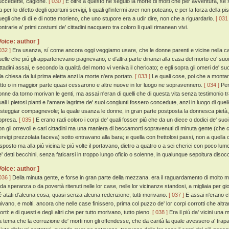
uccedette, cagione.
[ 030 ]
E oltre a questo ne seguio la morte di molti che per avventura, se st
a per lo difetto degli oportuni servigi, li quali gl'infermi aver non poteano, e per la forza della pis
uegli che di dí e di notte morieno, che uno stupore era a udir dire, non che a riguardarlo.
[ 031 
ntrarie a' primi costumi de' cittadini nacquero tra coloro li quali rimanean vivi.
Voice: author ]
032 ]
Era usanza, sí come ancora oggi veggiamo usare, che le donne parenti e vicine nella c
uelle che piú gli appartenevano piagnevano; e d'altra parte dinanzi alla casa del morto co' suoi 
ittadini assai, e secondo la qualità del morto vi veniva il chericato; e egli sopra gli omeri de' su
lla chiesa da lui prima eletta anzi la morte n'era portato.
[ 033 ]
Le quali cose, poi che a montar c
utto o in maggior parte quasi cessarono e altre nuove in lor luogo ne sopravennero.
[ 034 ]
Per
onne da torno morivan le genti, ma assai n'eran di quelli che di questa vita senza testimonio 
uali i pietosi pianti e l'amare lagrime de' suoi congiunti fossero concedute, anzi in luogo di quell
esteggiar compagnevole; la quale usanza le donne, in gran parte postposta la donnesca pietà,
ppresa.
[ 035 ]
E erano radi coloro i corpi de' quali fosser piú che da un diece o dodici de' suoi
on gli orrevoli e cari cittadini ma una maniera di beccamorti sopravenuti di minuta gente (che 
ervigi prezzolata faceva) sotto entravano alla bara; e quella con frettolosi passi, non a quell
sposto ma alla piú vicina le piú volte il portavano, dietro a quatro o a sei cherici con poco lume 
e' detti becchini, senza faticarsi in troppo lungo oficio o solenne, in qualunque sepoltura diso
Voice: author ]
036 ]
Della minuta gente, e forse in gran parte della mezzana, era il raguardamento di molto mag
 da speranza o da povertà ritenuti nelle lor case, nelle lor vicinanze standosi, a migliaia per 
é atati d'alcuna cosa, quasi senza alcuna redenzione, tutti morivano.
[ 037 ]
E assai n'erano ch
inivano, e molti, ancora che nelle case finissero, prima col puzzo de' lor corpi corrotti che altr
rti: e di questi e degli altri che per tutto morivano, tutto pieno.
[ 038 ]
Era il piú da' vicini un
a tema che la corruzione de' morti non gli offendesse, che da carità la quale avessero a' trap