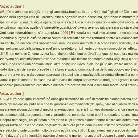
Voice: author ]
008 ]
Dico adunque che già erano gli anni della fruttifera incarnazione del Figliuolo di Dio al n
uando nella egregia città di Fiorenza, oltre a ogn'altra italica bellissima, pervenne la mortifera 
uperiori o per le nostre inique opere da giusta ira di Dio a nostra correzione mandata sopra i mor
rientali incominciata, quelle d'inumerabile quantità de' viventi avendo private, senza ristare d'
'Occidente miserabilmente s'era ampliata.
[ 009 ]
E in quella non valendo alcuno senno né uman
mmondizie purgata la città da oficiali sopra ciò ordinati e vietato l'entrarvi dentro a ciascuno i
ella sanità, né ancora umili supplicazioni non una volta ma molte e in processioni ordinate, in a
uasi nel principio della primaveradell'anno predetto orribilmente cominciò i suoi dolorosi effett
10 ]
E non come in Oriente aveva fatto, dove a chiunque usciva il sangue del naso era manifes
ascevano nel cominciamento d'essaa' maschi e alle femine parimente o nella anguinaia o sotto le
rescevano come una comunal mela, altre come uno uovo, e alcune piú e alcun'altre meno, le q
 dalle due parti del corpo predette infra brieve spazio cominciò il già detto gavocciolo mortifero
ascere e a venire: e da questo appresso s'incominciò la qualità della predetta infermità a permu
raccia e per le cosce e in ciascuna altra parte del corpo apparivano a molti, a cui grandi e r
avocciolo primieramente era stato e ancora era certissimo indizio di futura morte, cosí erano
Voice: author ]
013 ]
A cura delle quali infermità né consiglio di medico né virtú di medicina alcuna pareva che
atura del malore nol patisse o che la ignoranza de' medicanti (de' quali, oltre al numero degli 
enza avere alcuna dottrina di medicina avuta giammai, era il numero divenuto grandissimo)
onsequente debito argomento non vi prendesse, non solamente pochi ne guarivano, anzi quasi tu
e' sopra detti segni, chi piú tosto e chi meno e i piú senza alcuna febbre o altro accidente, m
aggior forza per ciò che essa dagli infermi di quella per lo comunicare insieme s'avventava a' s
ose secche o unte quando molto gli sono avvicinate.
[ 015 ]
E piú avanti ancora ebbe di male: 
nfermi dava a' sani infermità o cagione di comune morte, ma ancora il toccare i panni o qualunq