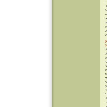
o
c
f
s
t
b
e
q
a
[
[ 
vi
c
s
r
f
a
s
m
b
g
m
l
a
mi
p