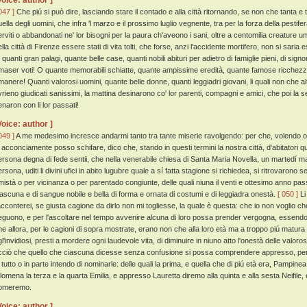
Voice: author ]
047 ]
Che piú si può dire, lasciando stare il contado e alla città ritornando, se non che tanta e ta
ella degli uomini, che infra 'l marzo e il prossimo luglio vegnente, tra per la forza della pestifer
erviti o abbandonati ne' lor bisogni per la paura ch'aveono i sani, oltre a centomilia creature 
ella città di Firenze essere stati di vita tolti, che forse, anzi l'accidente mortifero, non si sari
 quanti gran palagi, quante belle case, quanti nobili abituri per adietro di famiglie pieni, di sign
imaser voti! O quante memorabili schiatte, quante ampissime eredità, quante famose ricchez
imanere! Quanti valorosi uomini, quante belle donne, quanti leggiadri giovani, li quali non che a
vrieno giudicati sanissimi, la mattina desinarono co' lor parenti, compagni e amici, che poi la
enaron con li lor passati!
Voice: author ]
049 ]
A me medesimo incresce andarmi tanto tra tante miserie ravolgendo: per che, volendo oma
o acconciamente posso schifare, dico che, stando in questi termini la nostra città, d'abitatori 
ersona degna di fede sentii, che nella venerabile chiesa di Santa Maria Novella, un martedí m
rsona, uditi li divini ufici in abito lugubre quale a sí fatta stagione si richiedea, si ritrovarono s
mistà o per vicinanza o per parentado congiunte, delle quali niuna il venti e ottesimo anno pas
iascuna e di sangue nobile e bella di forma e ornata di costumi e di leggiadra onestà.
[ 050 ]
Li
acconterei, se giusta cagione da dirlo non mi togliesse, la quale è questa: che io non voglio c
eguono, e per l'ascoltare nel tempo avvenire alcuna di loro possa prender vergogna, essendo og
he allora, per le cagioni di sopra mostrate, erano non che alla loro età ma a troppo piú matur
gl'invidiosi, presti a mordere ogni laudevole vita, di diminuire in niuno atto l'onestà delle valor
cciò che quello che ciascuna dicesse senza confusione si possa comprendere appresso, per n
n tutto o in parte intendo di nominarle: delle quali la prima, e quella che di piú età era, Pam
ilomena la terza e la quarta Emilia, e appresso Lauretta diremo alla quinta e alla sesta Neifile,
omeremo.
Voice: author ]