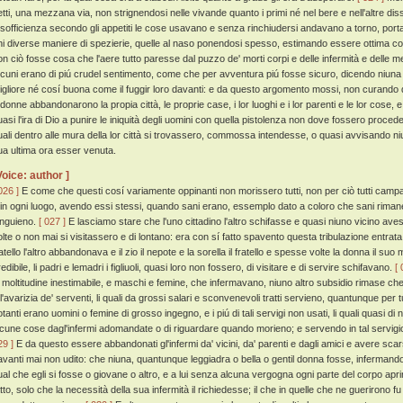
etti, una mezzana via, non strignendosi nelle vivande quanto i primi né nel bere e nell'altre di
 sofficienza secondo gli appetiti le cose usavano e senza rinchiudersi andavano a torno, portan
hi diverse maniere di spezierie, quelle al naso ponendosi spesso, estimando essere ottima cosa
on ciò fosse cosa che l'aere tutto paresse dal puzzo de' morti corpi e delle infermità e dell
lcuni erano di piú crudel sentimento, come che per avventura piú fosse sicuro, dicendo niuna a
igliore né cosí buona come il fuggir loro davanti: e da questo argomento mossi, non curando 
 donne abbandonarono la propia città, le proprie case, i lor luoghi e i lor parenti e le lor cose, e
uasi l'ira di Dio a punire le iniquità degli uomini con quella pistolenza non dove fossero proc
uali dentro alle mura della lor città si trovassero, commossa intendesse, o quasi avvisando ni
ua ultima ora esser venuta.
Voice: author ]
026 ]
E come che questi cosí variamente oppinanti non morissero tutti, non per ciò tutti camp
 in ogni luogo, avendo essi stessi, quando sani erano, essemplo dato a coloro che sani riman
anguieno.
[ 027 ]
E lasciamo stare che l'uno cittadino l'altro schifasse e quasi niuno vicino aves
olte o non mai si visitassero e di lontano: era con sí fatto spavento questa tribulazione entrata 
ratello l'altro abbandonava e il zio il nepote e la sorella il fratello e spesse volte la donna il s
edibile, li padri e lemadri i figliuoli, quasi loro non fossero, di visitare e di servire schifavano.
[ 
a moltitudine inestimabile, e maschi e femine, che infermavano, niuno altro subsidio rimase che o
 l'avarizia de' serventi, li quali da grossi salari e sconvenevoli tratti servieno, quantunque per t
otanti erano uomini o femine di grosso ingegno, e i piú di tali servigi non usati, li quali quasi d
lcune cose dagl'infermi adomandate o di riguardare quando morieno; e servendo in tal servig
29 ]
E da questo essere abbandonati gl'infermi da' vicini, da' parenti e dagli amici e avere scar
avanti mai non udito: che niuna, quantunque leggiadra o bella o gentil donna fosse, infermand
ual che egli si fosse o giovane o altro, e a lui senza alcuna vergogna ogni parte del corpo ap
atto, solo che la necessità della sua infermità il richiedesse; il che in quelle che ne guerirono 