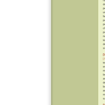
l
d
p
un
f
p
p
c
p
n
t
d
s
[
[ 
t
er
m
b
a
d
bu
a
m
sa