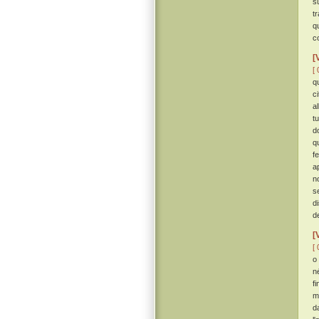
s
tr
q
co
[
[ 
q
c
a
t
d
q
f
a
n
s
di
d
[
[ 
o
n
f
mo
d