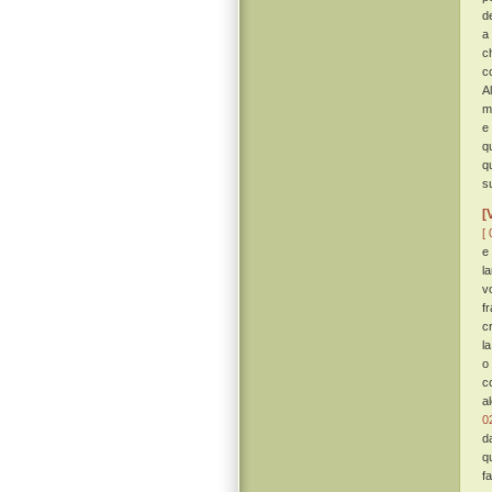
d
a
c
c
A
m
e
q
q
s
[
[ 
e
l
v
f
cr
l
o
c
a
0
d
q
f