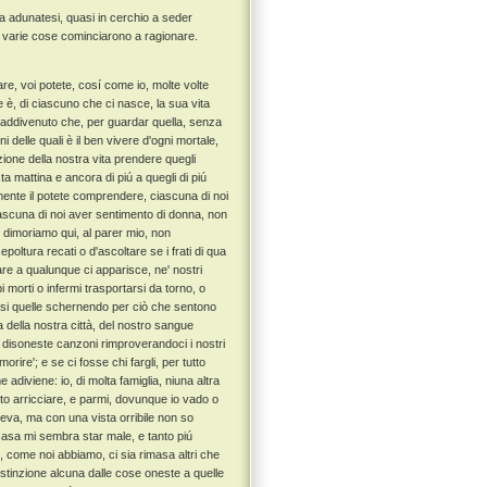
sa adunatesi, quasi in cerchio a seder
e e varie cose cominciarono a ragionare.
e, voi potete, cosí come io, molte volte
 è, di ciascuno che ci nasce, la sua vita
 addivenuto che, per guardar quella, senza
i delle quali è il ben vivere d'ogni mortale,
ione della nostra vita prendere quegli
 mattina e ancora di piú a quegli di piú
emente il potete comprendere, ciascuna di noi
ascuna di noi aver sentimento di donna, non
 dimoriamo qui, al parer mio, non
oltura recati o d'ascoltare se i frati di qua
trare a qualunque ci apparisce, ne' nostri
morti o infermi trasportarsi da torno, o
 quasi quelle schernendo per ciò che sentono
ia della nostra città, del nostro sangue
n disoneste canzoni rimproverandoci i nostri
orire'; e se ci fosse chi fargli, per tutto
diviene: io, di molta famiglia, niuna altra
nto arricciare, e parmi, dovunque io vado o
leva, ma con una vista orribile non so
n casa mi sembra star male, e tanto piú
 come noi abbiamo, ci sia rimasa altri che
istinzione alcuna dalle cose oneste a quelle