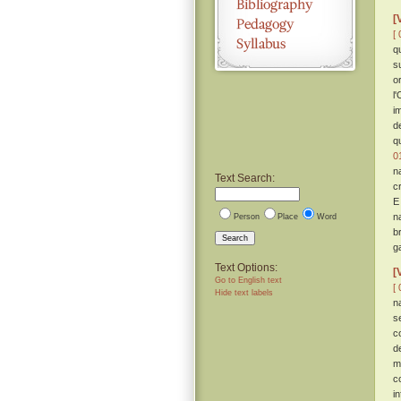
[
[ 
q
s
o
l
i
d
q
0
n
Text Search:
c
E
n
Person
Place
Word
b
Search
g
Text Options:
[
Go to English text
[ 
Hide text labels
n
s
c
d
m
c
i