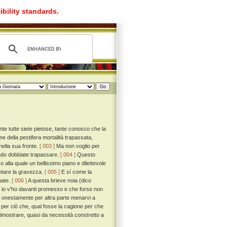
ibility standards.
 tutte siete pietose, tante conosco che la
e della pestifera mortalità trapassata,
ella sua fronte.
[ 003 ]
Ma non voglio per
gendo dobbiate trapassare.
[ 004 ]
Questo
alla quale un bellissimo piano e dilettevole
ontare la gravezza.
[ 005 ]
E sí come la
nate.
[ 006 ]
A questa brieve noia (dico
le io v'ho davanti promesso e che forse non
i onestamente per altra parte menarvi a
a per ciò che, qual fosse la cagione per che
mostrare, quasi da necessità constretto a