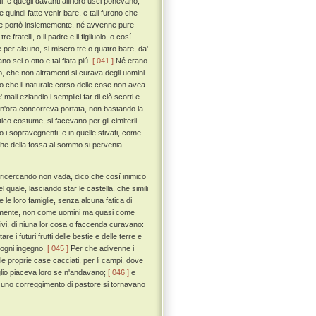
i, e quegli davanti alli loro usci ponevano,
uindi fatte venir bare, e tali furono che
e ne portò insiememente, né avvenne pure
ratelli, o il padre e il figliuolo, o cosí
per alcuno, si misero tre o quatro bare, da'
o sei o otto e tal fiata piú.
[ 041 ]
Né erano
, che non altramenti si curava degli uomini
 che il naturale corso delle cose non avea
ali eziandio i semplici far di ciò scorti e
ogn'ora concorreva portata, non bastando la
co costume, si facevano per gli cimiterii
 i sopravegnenti: e in quelle stivati, come
 che della fossa al sommo si pervenia.
ú ricercando non vada, dico che cosí inimico
quale, lasciando star le castella, che simili
 e le loro famiglie, senza alcuna fatica di
erentemente, non come uomini ma quasi come
scivi, di niuna lor cosa o faccenda curavano:
 i futuri frutti delle bestie e delle terre e
 ogni ingegno.
[ 045 ]
Per che adivenne i
delle proprie case cacciati, per li campi, dove
io piaceva loro se n'andavano;
[ 046 ]
e
alcuno correggimento di pastore si tornavano