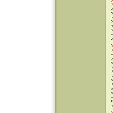
[
[ 
qu
s
d
O
r
r
a
c
[
[ 
i
p
pe
a
c
r
s
c
a
a
i
F
n
[