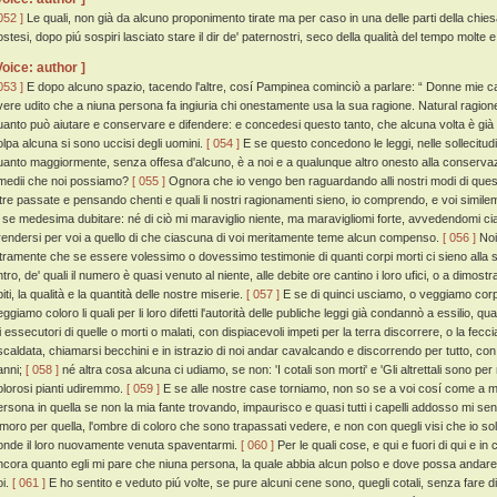
052 ]
Le quali, non già da alcuno proponimento tirate ma per caso in una delle parti della chie
ostesi, dopo piú sospiri lasciato stare il dir de' paternostri, seco della qualità del tempo molt
Voice: author ]
053 ]
E dopo alcuno spazio, tacendo l'altre, cosí Pampinea cominciò a parlare: “ Donne mie car
vere udito che a niuna persona fa ingiuria chi onestamente usa la sua ragione. Natural ragione
uanto può aiutare e conservare e difendere: e concedesi questo tanto, che alcuna volta è già
olpa alcuna si sono uccisi degli uomini.
[ 054 ]
E se questo concedono le leggi, nelle sollecitudin
uanto maggiormente, senza offesa d'alcuno, è a noi e a qualunque altro onesto alla conservaz
imedii che noi possiamo?
[ 055 ]
Ognora che io vengo ben raguardando alli nostri modi di questa
ltre passate e pensando chenti e quali li nostri ragionamenti sieno, io comprendo, e voi simil
i se medesima dubitare: né di ciò mi maraviglio niente, ma maravigliomi forte, avvedendomi ci
rendersi per voi a quello di che ciascuna di voi meritamente teme alcun compenso.
[ 056 ]
Noi
ltramente che se essere volessimo o dovessimo testimonie di quanti corpi morti ci sieno alla sep
ntro, de' quali il numero è quasi venuto al niente, alle debite ore cantino i loro ufici, o a dimos
iti, la qualità e la quantità delle nostre miserie.
[ 057 ]
E se di quinci usciamo, o veggiamo corpi 
eggiamo coloro li quali per li loro difetti l'autorità delle publiche leggi già condannò a essilio,
li essecutori di quelle o morti o malati, con dispiacevoli impeti per la terra discorrere, o la fecc
iscaldata, chiamarsi becchini e in istrazio di noi andar cavalcando e discorrendo per tutto, co
anni;
[ 058 ]
né altra cosa alcuna ci udiamo, se non: 'I cotali son morti' e 'Gli altrettali sono per m
olorosi pianti udiremmo.
[ 059 ]
E se alle nostre case torniamo, non so se a voi cosí come a me a
ersona in quella se non la mia fante trovando, impaurisco e quasi tutti i capelli addosso mi se
imoro per quella, l'ombre di coloro che sono trapassati vedere, e non con quegli visi che io so
onde il loro nuovamente venuta spaventarmi.
[ 060 ]
Per le quali cose, e qui e fuori di qui e i
ncora quanto egli mi pare che niuna persona, la quale abbia alcun polso e dove possa andare,
oi.
[ 061 ]
E ho sentito e veduto piú volte, se pure alcuni cene sono, quegli cotali, senza fare d