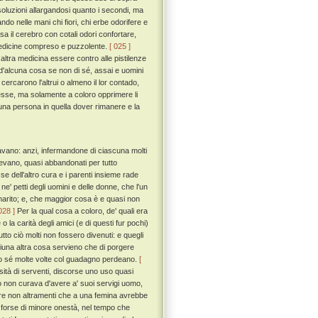
ssoluzioni allargandosi quanto i secondi, ma
do nelle mani chi fiori, chi erbe odorifere e
 il cerebro con cotali odori confortare,
e medicine compreso e puzzolente.
[ 025 ]
ltra medicina essere contro alle pistilenze
d'alcuna cosa se non di sé, assai e uomini
 cercarono l'altrui o almeno il lor contado,
edesse, ma solamente a coloro opprimere li
una persona in quella dover rimanere e la
avano: anzi, infermandone di ciascuna molti
evano, quasi abbandonati per tutto
se dell'altro cura e i parenti insieme rade
ne' petti degli uomini e delle donne, che l'un
uo marito; e, che maggior cosa è e quasi non
028 ]
Per la qual cosa a coloro, de' quali era
 la carità degli amici (e di questi fur pochi)
utto ciò molti non fossero divenuti: e quegli
i niuna altra cosa servieno che di porgere
io sé molte volte col guadagno perdeano.
[
sità di serventi, discorse uno uso quasi
o non curava d'avere a' suoi servigi uomo,
rire non altramenti che a una femina avrebbe
fu forse di minore onestà, nel tempo che