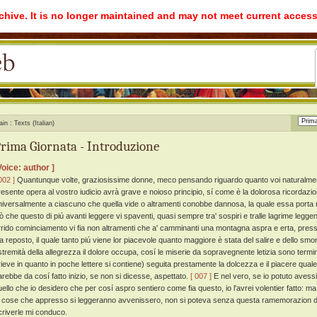
rchive. It is no longer maintained and may not meet current access
ain
Texts (Italian)
rima Giornata - Introduzione
Voice: author ]
002 ]
Quantunque volte, graziosissime donne, meco pensando riguardo quanto voi naturalmente
resente opera al vostro iudicio avrà grave e noioso principio, sí come è la dolorosa ricordazion
niversalmente a ciascuno che quella vide o altramenti conobbe dannosa, la quale essa porta n
iò che questo di piú avanti leggere vi spaventi, quasi sempre tra' sospiri e tralle lagrime leg
rrido cominciamento vi fia non altramenti che a' camminanti una montagna aspra e erta, presso 
ia reposto, il quale tanto piú viene lor piacevole quanto maggiore è stata del salire e dello sm
stremità della allegrezza il dolore occupa, cosí le miserie da sopravegnente letizia sono termi
rieve in quanto in poche lettere si contiene) seguita prestamente la dolcezza e il piacere qua
arebbe da cosí fatto inizio, se non si dicesse, aspettato.
[ 007 ]
E nel vero, se io potuto avess
uello che io desidero che per cosí aspro sentiero come fia questo, io l'avrei volentier fatto: m
e cose che appresso si leggeranno avvenissero, non si poteva senza questa ramemorazion di
criverle mi conduco.