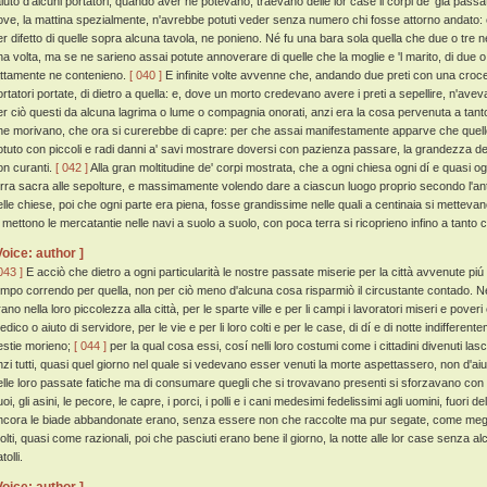
'aiuto d'alcuni portatori, quando aver ne potevano, traevano delle lor case li corpi de' già passat
ove, la mattina spezialmente, n'avrebbe potuti veder senza numero chi fosse attorno andato: e q
er difetto di quelle sopra alcuna tavola, ne ponieno. Né fu una bara sola quella che due o tr
a volta, ma se ne sarieno assai potute annoverare di quelle che la moglie e 'l marito, di due o tre f
attamente ne contenieno.
[ 040 ]
E infinite volte avvenne che, andando due preti con una croce 
ortatori portate, di dietro a quella: e, dove un morto credevano avere i preti a sepellire, n'avevan
er ciò questi da alcuna lagrima o lume o compagnia onorati, anzi era la cosa pervenuta a tanto
he morivano, che ora si curerebbe di capre: per che assai manifestamente apparve che quello
otuto con piccoli e radi danni a' savi mostrare doversi con pazienza passare, la grandezza de' m
on curanti.
[ 042 ]
Alla gran moltitudine de' corpi mostrata, che a ogni chiesa ogni dí e quasi 
erra sacra alle sepolture, e massimamente volendo dare a ciascun luogo proprio secondo l'anti
elle chiese, poi che ogni parte era piena, fosse grandissime nelle quali a centinaia si mettevano
i mettono le mercatantie nelle navi a suolo a suolo, con poca terra si ricoprieno infino a tanto
Voice: author ]
043 ]
E acciò che dietro a ogni particularità le nostre passate miserie per la città avvenute pi
empo correndo per quella, non per ciò meno d'alcuna cosa risparmiò il circustante contado. Nel 
ano nella loro piccolezza alla città, per le sparte ville e per li campi i lavoratori miseri e poveri
edico o aiuto di servidore, per le vie e per li loro colti e per le case, di dí e di notte indiff
estie morieno;
[ 044 ]
per la qual cosa essi, cosí nelli loro costumi come i cittadini divenuti la
nzi tutti, quasi quel giorno nel quale si vedevano esser venuti la morte aspettassero, non d'aiutare
elle loro passate fatiche ma di consumare quegli che si trovavano presenti si sforzavano con
oi, gli asini, le pecore, le capre, i porci, i polli e i cani medesimi fedelissimi agli uomini, fuori 
ncora le biade abbandonate erano, senza essere non che raccolte ma pur segate, come megl
olti, quasi come razionali, poi che pasciuti erano bene il giorno, la notte alle lor case senza 
tolli.