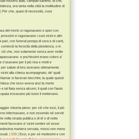
ati fossero atati, campati sarieno; di che,
tolenza, era tanta nella città la moltitudine di
]
Per che, quasi di necessità, cose
asa del morto si ragunavano e quivi con
prossimi si ragunavano i suoi vicini e altri
oi pari, con funeral pompa di cera e di canti,
ominciò la ferocità della pistolenza, o in
 ciò che, non solamente senza aver molte
trapassavano: e pochissimi erano coloro a'
e s'usavano per li piú risa e motti e
 per salute di loro avevano ottimamente
 vicini alla chiesa acompagnato; de' quali
chiamar si facevan becchini, la quale questi
a chiesa che esso aveva anzi la morte
e tal fiata senza alcuno; li quali con l'aiuto
ccupata trovavano piú tosto il mettevano.
gior miseria pieno: per ciò che essi, il piú
giorno infermavano, e non essendo né serviti
e nella strada publica o di dí o di notte
amenti facevano a' vicini sentire sé esser
a medesima maniera servata, mossi non meno
assati.
[ 039 ]
Essi, e per sé medesimi e con