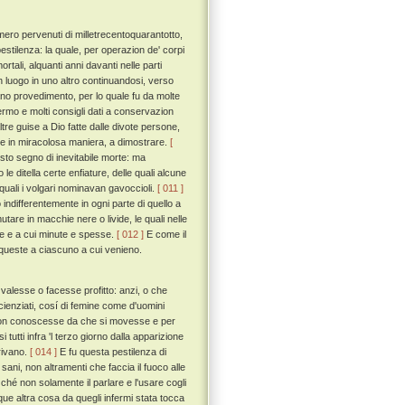
umero pervenuti di milletrecentoquarantotto,
pestilenza: la quale, per operazion de' corpi
tali, alquanti anni davanti nelle parti
un luogo in uno altro continuandosi, verso
o provedimento, per lo quale fu da molte
nfermo e molti consigli dati a conservazion
ltre guise a Dio fatte dalle divote persone,
i, e in miracolosa maniera, a dimostrare.
[
to segno di inevitabile morte: ma
 ditella certe enfiature, delle quali alcune
uali i volgari nominavan gavoccioli.
[ 011 ]
 indifferentemente in ogni parte di quello a
tare in macchie nere o livide, le quali nelle
ade e a cui minute e spesse.
[ 012 ]
E come il
 queste a ciascuno a cui venieno.
 valesse o facesse profitto: anzi, o che
scienziati, cosí di femine come d'uomini
 non conoscesse da che si movesse e per
tti infra 'l terzo giorno dalla apparizione
orivano.
[ 014 ]
E fu questa pestilenza di
ani, non altramenti che faccia il fuoco alle
ché non solamente il parlare e l'usare cogli
ue altra cosa da quegli infermi stata tocca