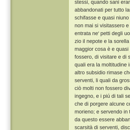
stessi, quando sani era
abbandonati per tutto l
schifasse e quasi niuno 
non mai si visitassero e
entrata ne' petti degli u
zio il nepote e la sorella
maggior cosa è e quasi no
fossero, di visitare e di
quali era la moltitudine
altro subsidio rimase che
serventi, li quali da gro
ciò molti non fossero di
ingegno, e i piú di tali s
che di porgere alcune c
morieno; e servendo in 
da questo essere abbando
scarsità di serventi, di