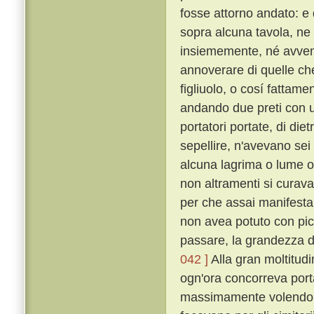
fosse attorno andato: e q
sopra alcuna tavola, ne
insiememente, né avven
annoverare di quelle che l
figliuolo, o cosí fattam
andando due preti con u
portatori portate, di die
sepellire, n'avevano sei 
alcuna lagrima o lume o
non altramenti si curav
per che assai manifesta
non avea potuto con pic
passare, la grandezza de'
042 ]
Alla gran moltitudi
ogn'ora concorreva porta
massimamente volendo d