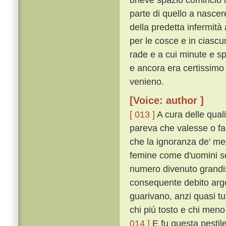
parte di quello a nascer
della predetta infermità
per le cosce e in ciascu
rade e a cui minute e s
e ancora era certissimo 
venieno.
[Voice: author ]
[ 013 ]
A cura delle quali
pareva che valesse o fac
che la ignoranza de' medi
femine come d'uomini se
numero divenuto grandi
consequente debito arg
guarivano, anzi quasi tut
chi piú tosto e chi meno
014 ]
E fu questa pestile