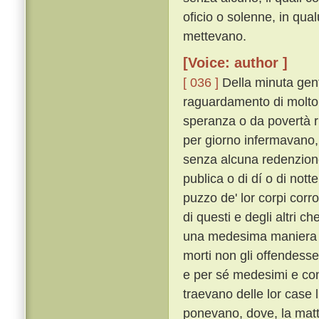
oficio o solenne, in qua
mettevano.
[Voice: author ]
[ 036 ]
Della minuta gent
raguardamento di molto m
speranza o da povertà rit
per giorno infermavano,
senza alcuna redenzione
publica o di dí o di nott
puzzo de' lor corpi corro
di questi e degli altri c
una medesima maniera s
morti non gli offendesse
e per sé medesimi e con 
traevano delle lor case li
ponevano, dove, la matt