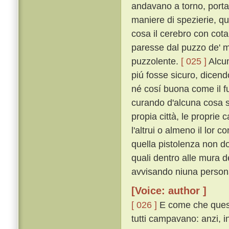
andavano a torno, portan
maniere di spezierie, q
cosa il cerebro con cotal
paresse dal puzzo de' m
puzzolente.
[ 025 ]
Alcun
piú fosse sicuro, dicend
né cosí buona come il f
curando d'alcuna cosa 
propia città, le proprie c
l'altrui o almeno il lor c
quella pistolenza non d
quali dentro alle mura d
avvisando niuna persona
[Voice: author ]
[ 026 ]
E come che questi
tutti campavano: anzi, 