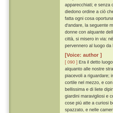
apparecchiati; e senza d
diedono ordine a ciò che
fatta ogni cosa oportu
d'andare, la seguente mat
donne con alquante delle l
città, si misero in via: 
pervennero al luogo da 
[Voice: author ]
[ 090 ]
Era il detto luog
alquanto alle nostre stra
piacevoli a riguardare; 
cortile nel mezzo, e con
bellissima e di liete dip
giardini maravigliosi e c
cose piú atte a curiosi 
spazzato, e nelle camere i