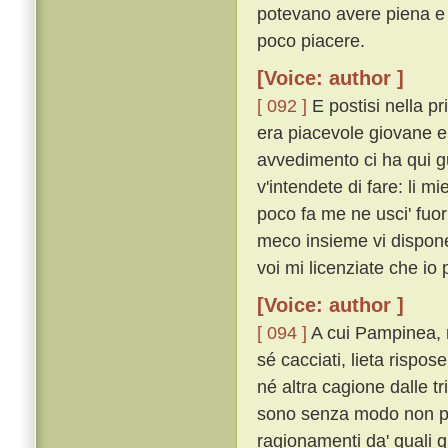
potevano avere piena e 
poco piacere.
[Voice: author ]
[ 092 ]
E postisi nella pr
era piacevole giovane e 
avvedimento ci ha qui g
v'intendete di fare: li mi
poco fa me ne usci' fuor
meco insieme vi disponet
voi mi licenziate che io p
[Voice: author ]
[ 094 ]
A cui Pampinea, n
sé cacciati, lieta rispos
né altra cagione dalle tri
sono senza modo non pos
ragionamenti da' quali 