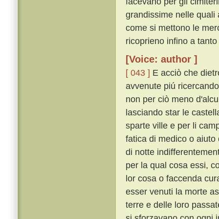
facevano per gli cimiteri
grandissime nelle quali a
come si mettono le merca
ricoprieno infino a tant
[Voice: author ]
[ 043 ]
E acciò che dietro
avvenute piú ricercando
non per ciò meno d'alcu
lasciando star le castella
sparte ville e per li cam
fatica di medico o aiuto d
di notte indifferentem
per la qual cosa essi, co
lor cosa o faccenda cura
esser venuti la morte asp
terre e delle loro passa
si sforzavano con ogni