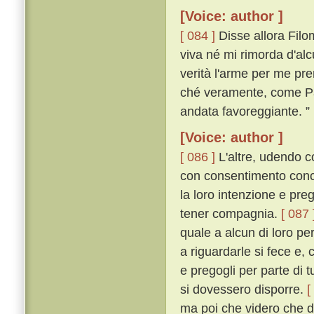
[Voice: author ]
[ 084 ]
Disse allora Filo
viva né mi rimorda d'alcu
verità l'arme per me p
ché veramente, come Pa
andata favoreggiante. ”
[Voice: author ]
[ 086 ]
L'altre, udendo c
con consentimento conco
la loro intenzione e pre
tener compagnia.
[ 087 
quale a alcun di loro pe
a riguardarle si fece e, c
e pregogli per parte di 
si dovessero disporre.
[
ma poi che videro che d