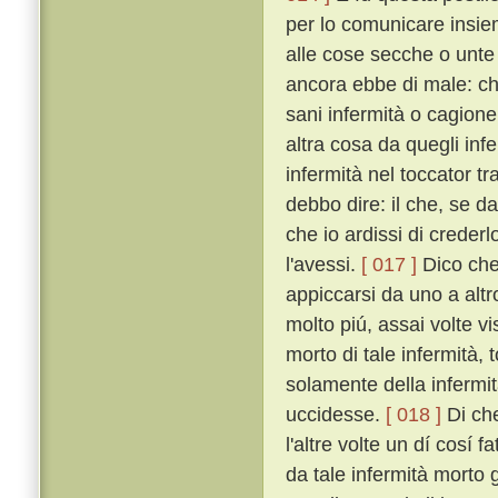
per lo comunicare insiem
alle cose secche o unte
ancora ebbe di male: ché
sani infermità o cagion
altra cosa da quegli inf
infermità nel toccator t
debbo dire: il che, se d
che io ardissi di creder
l'avessi.
[ 017 ]
Dico che 
appiccarsi da uno a alt
molto piú, assai volte v
morto di tale infermità,
solamente della infermi
uccidesse.
[ 018 ]
Di che
l'altre volte un dí cosí
da tale infermità morto g