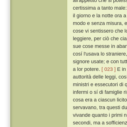
all'appetito che si pote
certissima a tanto male:
il giorno e la notte ora
modo e senza misura, e 
cose vi sentissero che l
leggiere, per ciò che ci
sue cose messe in aband
cosí l'usava lo stranier
signore usate; e con tu
a lor potere.
[ 023 ]
E in 
auttorità delle leggi, c
ministri e essecutori di q
infermi o sí di famiglie 
cosa era a ciascun licit
servavano, tra questi du
vivande quanto i primi né
secondi, ma a sofficien