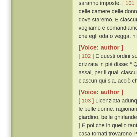
saranno imposte.
[ 101 
delle camere delle donne
dove staremo. E ciascun
vogliamo e comandiamo c
che egli oda o vegga, niu
[Voice: author ]
[ 102 ]
E questi ordini so
drizzata in piè disse: “ Q
assai, per li quali cias
ciascun qui sia, acciò ch
[Voice: author ]
[ 103 ]
Licenziata adunque
le belle donne, ragionan
giardino, belle ghirlan
]
E poi che in quello tan
casa tornati trovarono 