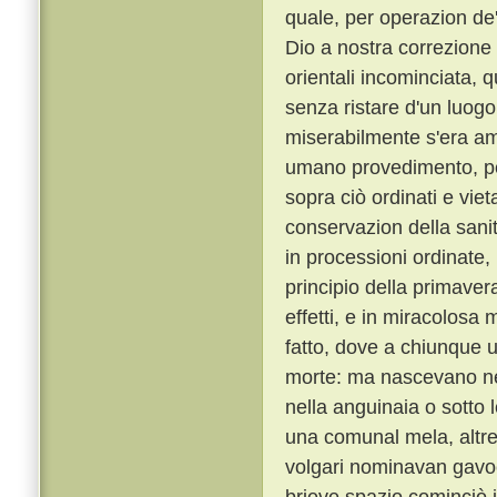
quale, per operazion de' 
Dio a nostra correzione 
orientali incominciata, q
senza ristare d'un luogo
miserabilmente s'era am
umano provedimento, per 
sopra ciò ordinati e viet
conservazion della sani
in processioni ordinate, 
principio della primaver
effetti, e in miracolosa
fatto, dove a chiunque u
morte: ma nascevano ne
nella anguinaia o sotto 
una comunal mela, altre
volgari nominavan gavoc
brieve spazio cominciò i