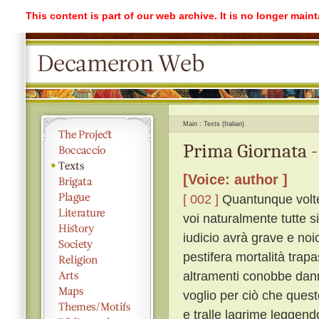
This content is part of our web archive. It is no longer mai
Main
Texts (Italian)
Prima Giornata -
[Voice: author ]
[ 002 ]
Quantunque volte
voi naturalmente tutte s
iudicio avrà grave e noi
pestifera mortalità trap
altramenti conobbe dann
voglio per ciò che quest
e tralle lagrime leggen