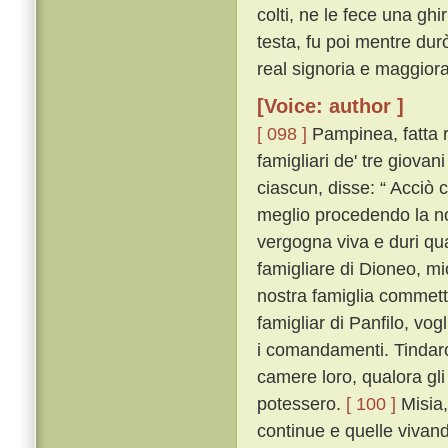
colti, ne le fece una gh
testa, fu poi mentre dur
real signoria e maggior
[Voice: author ]
[ 098 ]
Pampinea, fatta r
famigliari de' tre giovan
ciascun, disse: “ Acciò 
meglio procedendo la n
vergogna viva e duri qu
famigliare di Dioneo, mio 
nostra famiglia commetto
famigliar di Panfilo, vog
i comandamenti. Tindaro a
camere loro, qualora gli a
potessero.
[ 100 ]
Misia,
continue e quelle viva