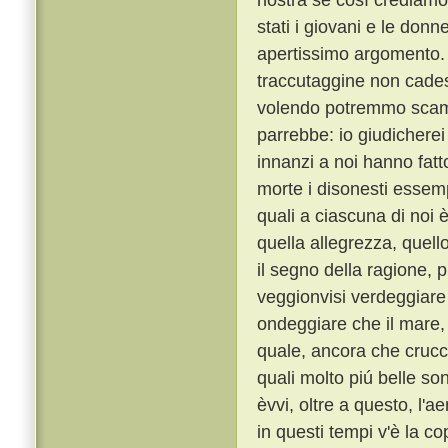
stati i giovani e le don
apertissimo argomento
traccutaggine non cades
volendo potremmo scamp
parrebbe: io giudicherei
innanzi a noi hanno fat
morte i disonesti essempl
quali a ciascuna di noi 
quella allegrezza, quell
il segno della ragione,
veggionvisi verdeggiare i
ondeggiare che il mare, e
quale, ancora che crucci
quali molto piú belle so
èvvi, oltre a questo, l'a
in questi tempi v'è la c