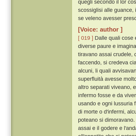
quegli secondo il lor cos
scossiglisi alle guance
se veleno avesser preso,
[Voice: author ]
[ 019 ]
Dalle quali cose 
diverse paure e imaginaz
tiravano assai crudele, c
faccendo, si credeva c
alcuni, li quali avvisav
superfluità avesse molto 
altro separati viveano, 
infermo fosse e da viver
usando e ogni lussuria f
di morte o d'infermi, al
poteano si dimoravano
assai e il godere e l'an