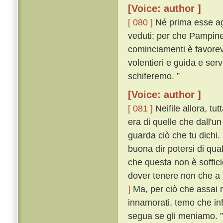
[Voice: author ]
[ 080 ]
Né prima esse agl
veduti; per che Pampinea
cominciamenti è favorevol
volentieri e guida e ser
schiferemo. ”
[Voice: author ]
[ 081 ]
Neifile allora, tu
era di quelle che dall'u
guarda ciò che tu dichi.
buona dir potersi di qua
che questa non è soffic
dover tenere non che a 
]
Ma, per ciò che assai 
innamorati, temo che inf
segua se gli meniamo. ”