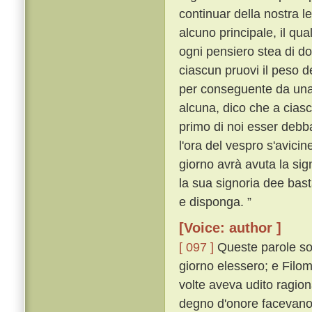
continuar della nostra l
alcuno principale, il q
ogni pensiero stea di do
ciascun pruovi il peso d
per conseguente da una p
alcuna, dico che a ciascu
primo di noi esser debba
l'ora del vespro s'avicin
giorno avrà avuta la sig
la sua signoria dee bas
e disponga. ”
[Voice: author ]
[ 097 ]
Queste parole so
giorno elessero; e Filo
volte aveva udito ragion
degno d'onore facevano 