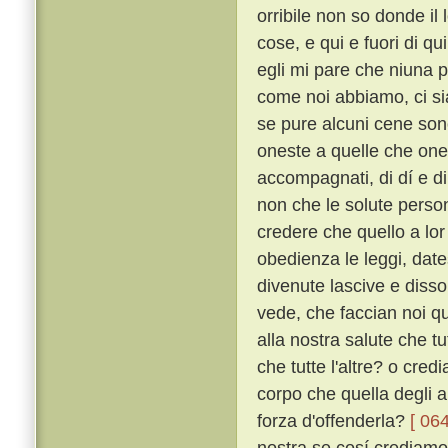
orribile non so donde i
cose, e qui e fuori di q
egli mi pare che niuna 
come noi abbiamo, ci sia
se pure alcuni cene sono
oneste a quelle che ones
accompagnati, di dí e di 
non che le solute perso
credere che quello a lor 
obedienza le leggi, dates
divenute lascive e disso
vede, che faccian noi q
alla nostra salute che tu
che tutte l'altre? o cred
corpo che quella degli a
forza d'offenderla?
[ 064
nostra se cosí crediamo?