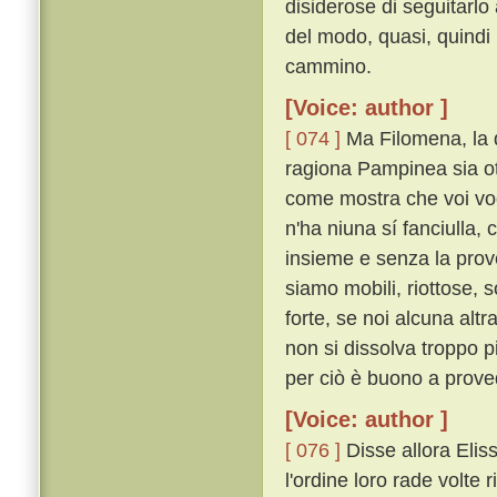
disiderose di seguitarlo
del modo, quasi, quindi
cammino.
[Voice: author ]
[ 074 ]
Ma Filomena, la q
ragiona Pampinea sia ot
come mostra che voi vogl
n'ha niuna sí fanciulla
insieme e senza la pro
siamo mobili, riottose, 
forte, se noi alcuna al
non si dissolva troppo 
per ciò è buono a prove
[Voice: author ]
[ 076 ]
Disse allora Elis
l'ordine loro rade volte