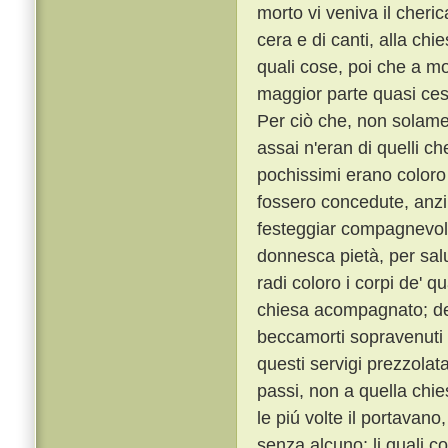
morto vi veniva il cheric
cera e di canti, alla chi
quali cose, poi che a mon
maggior parte quasi ces
Per ciò che, non solame
assai n'eran di quelli c
pochissimi erano coloro a
fossero concedute, anzi 
festeggiar compagnevole
donnesca pietà, per sal
radi coloro i corpi de' q
chiesa acompagnato; de' 
beccamorti sopravenuti 
questi servigi prezzolata
passi, non a quella chie
le piú volte il portavano
senza alcuno; li quali co