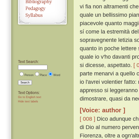
vi fia non altramenti c
quale un bellissimo piano
piacevole quanto maggio
sí come la estremità del
sopravegnente letizia s
quanto in poche lettere 
quale io v'ho davanti pr
Text Search:
si dicesse, aspettato.
[ 
parte menarvi a quello 
Person
Place
Word
io l'avrei volentier fatt
Search
appresso si leggeranno
Text Options:
dimostrare, quasi da nec
Go to English text
Hide text labels
[Voice: author ]
[ 008 ]
Dico adunque che g
di Dio al numero pervenu
Fiorenza, oltre a ogn'alt