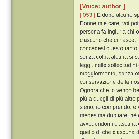
[Voice: author ]
[ 053 ]
E dopo alcuno spa
Donne mie care, voi pot
persona fa ingiuria chi 
ciascuno che ci nasce, 
concedesi questo tanto,
senza colpa alcuna si s
leggi, nelle sollecitudin
maggiormente, senza off
conservazione della nos
Ognora che io vengo ben
piú a quegli di piú altr
sieno, io comprendo, e 
medesima dubitare: né d
avvedendomi ciascuna di
quello di che ciascuna