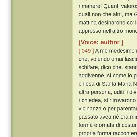
rimanere! Quanti valoros
quali non che altri, ma 
mattina desinarono co' 
appresso nell'altro mond
[Voice: author ]
[ 049 ]
A me medesimo in
che, volendo omai lasci
schifare, dico che, stand
addivenne, sí come io p
chiesa di Santa Maria N
altra persona, uditi li di
richiedea, si ritrovarono
vicinanza o per parentad
passato avea né era mino
forma e ornata di costu
propria forma raccontere