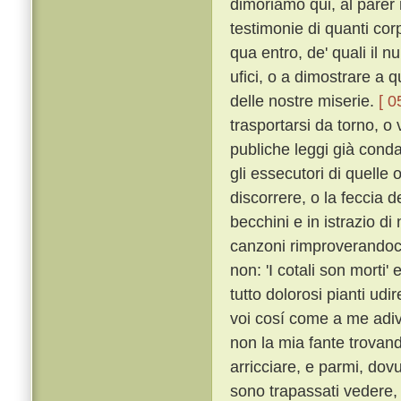
dimoriamo qui, al parer
testimonie di quanti corpi
qua entro, de' quali il n
ufici, o a dimostrare a q
delle nostre miserie.
[ 0
trasportarsi da torno, o v
publiche leggi già cond
gli essecutori di quelle 
discorrere, o la feccia d
becchini e in istrazio d
canzoni rimproverandoci
non: 'I cotali son morti' e
tutto dolorosi pianti ud
voi cosí come a me adivi
non la mia fante trovand
arricciare, e parmi, dov
sono trapassati vedere, 