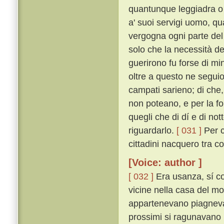
quantunque leggiadra o 
a' suoi servigi uomo, qu
vergogna ogni parte del
solo che la necessità del
guerirono fu forse di m
oltre a questo ne seguio 
campati sarieno; di che, t
non poteano, e per la for
quegli che di dí e di no
riguardarlo.
[ 031 ]
Per c
cittadini nacquero tra co
[Voice: author ]
[ 032 ]
Era usanza, sí c
vicine nella casa del mo
appartenevano piagnevano
prossimi si ragunavano i 