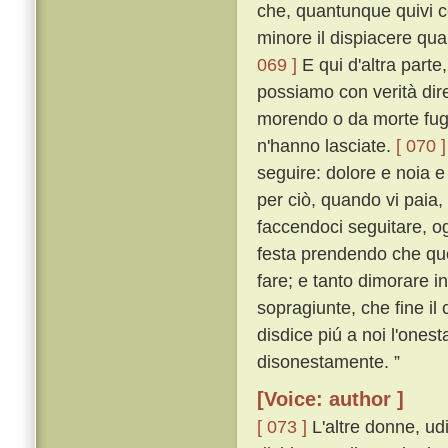
che, quantunque quivi co
minore il dispiacere quan
069 ]
E qui d'altra part
possiamo con verità dire
morendo o da morte fugg
n'hanno lasciate.
[ 070 ]
seguire: dolore e noia 
per ciò, quando vi paia,
faccendoci seguitare, o
festa prendendo che que
fare; e tanto dimorare 
sopragiunte, che fine il 
disdice piú a noi l'onest
disonestamente. ”
[Voice: author ]
[ 073 ]
L'altre donne, ud