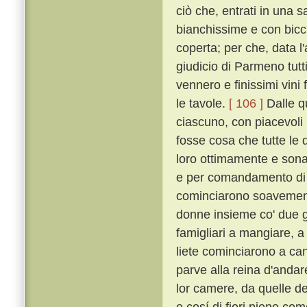
ciò che, entrati in una s
bianchissime e con bicch
coperta; per che, data l
giudicio di Parmeno tut
vennero e finissimi vini 
le tavole.
[ 106 ]
Dalle qu
ciascuno, con piacevoli 
fosse cosa che tutte le 
loro ottimamente e sona
e per comandamento di l
cominciarono soavemen
donne insieme co' due g
famigliari a mangiare, a
liete cominciarono a ca
parve alla reina d'andare 
lor camere, da quelle del
e cosí di fiori piene co