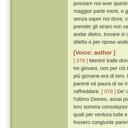
possiam noi aver quest
maggior parte morti, e gl
senza saper noi dove, v
prender gli strani non s
andar dietro, trovare si
diletto e per riposo an
[Voice: author ]
[ 078 ]
Mentre tralle don
tre giovani, non per ciò
piú giovane era di loro. 
parenti né paura di se
raffreddare.
[ 079 ]
De' q
l'ultimo Dioneo, assai 
loro somma consolazione,
quali per ventura tutte e
fossero congiunte parenti