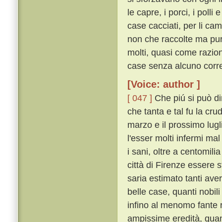
le capre, i porci, i polli
case cacciati, per li c
non che raccolte ma pu
molti, quasi come raziona
case senza alcuno corre
[Voice: author ]
[ 047 ]
Che piú si può dir
che tanta e tal fu la crud
marzo e il prossimo lugli
l'esser molti infermi ma
i sani, oltre a centomil
città di Firenze essere st
saria estimato tanti av
belle case, quanti nobili 
infino al menomo fante 
ampissime eredità, quan