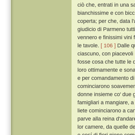
ciò che, entrati in una s
bianchissime e con bicch
coperta; per che, data l
giudicio di Parmeno tut
vennero e finissimi vini 
le tavole.
[ 106 ]
Dalle qu
ciascuno, con piacevoli 
fosse cosa che tutte le 
loro ottimamente e sona
e per comandamento di l
cominciarono soavemen
donne insieme co' due g
famigliari a mangiare, a
liete cominciarono a ca
parve alla reina d'andare 
lor camere, da quelle del
e cosí di fiori piene co