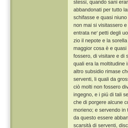
stessi, quando sani era
abbandonati per tutto l
schifasse e quasi niuno 
non mai si visitassero e
entrata ne' petti degli u
zio il nepote e la sorella
maggior cosa è e quasi no
fossero, di visitare e di
quali era la moltitudine
altro subsidio rimase che
serventi, li quali da gro
ciò molti non fossero di
ingegno, e i piú di tali s
che di porgere alcune c
morieno; e servendo in 
da questo essere abbando
scarsità di serventi, di