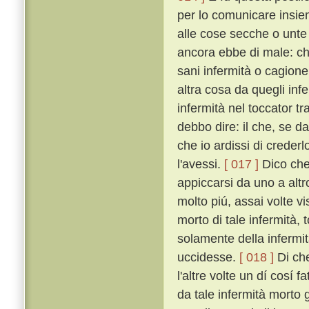
per lo comunicare insiem
alle cose secche o unte
ancora ebbe di male: ché
sani infermità o cagion
altra cosa da quegli inf
infermità nel toccator t
debbo dire: il che, se d
che io ardissi di creder
l'avessi.
[ 017 ]
Dico che 
appiccarsi da uno a alt
molto piú, assai volte v
morto di tale infermità,
solamente della infermi
uccidesse.
[ 018 ]
Di che
l'altre volte un dí cosí
da tale infermità morto g