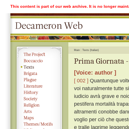
This content is part of our web archive. It is no longer mai
Main
Texts (Italian)
Prima Giornata -
[Voice: author ]
[ 002 ]
Quantunque volte
voi naturalmente tutte s
iudicio avrà grave e noi
pestifera mortalità trap
altramenti conobbe dann
voglio per ciò che quest
e tralle lagrime leggen