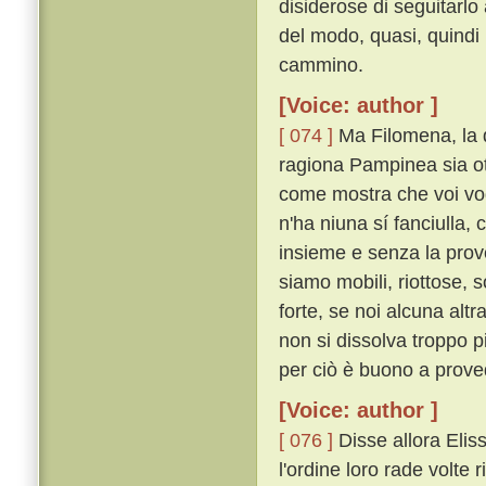
disiderose di seguitarlo
del modo, quasi, quindi
cammino.
[Voice: author ]
[ 074 ]
Ma Filomena, la q
ragiona Pampinea sia ot
come mostra che voi vogl
n'ha niuna sí fanciulla
insieme e senza la pro
siamo mobili, riottose, 
forte, se noi alcuna al
non si dissolva troppo 
per ciò è buono a prove
[Voice: author ]
[ 076 ]
Disse allora Elis
l'ordine loro rade volte