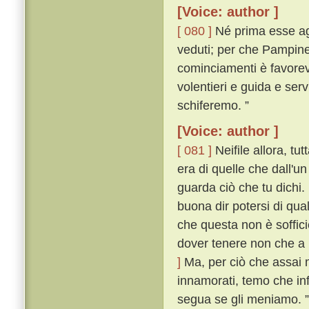
[Voice: author ]
[ 080 ]
Né prima esse agl
veduti; per che Pampinea
cominciamenti è favorevol
volentieri e guida e ser
schiferemo. ”
[Voice: author ]
[ 081 ]
Neifile allora, tu
era di quelle che dall'u
guarda ciò che tu dichi.
buona dir potersi di qua
che questa non è soffic
dover tenere non che a 
]
Ma, per ciò che assai 
innamorati, temo che inf
segua se gli meniamo. ”