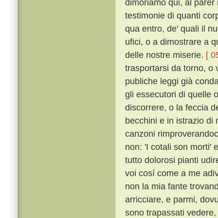
dimoriamo qui, al parer
testimonie di quanti corpi
qua entro, de' quali il n
ufici, o a dimostrare a q
delle nostre miserie.
[ 0
trasportarsi da torno, o v
publiche leggi già cond
gli essecutori di quelle 
discorrere, o la feccia d
becchini e in istrazio d
canzoni rimproverandoci
non: 'I cotali son morti' e
tutto dolorosi pianti ud
voi cosí come a me adivi
non la mia fante trovand
arricciare, e parmi, dov
sono trapassati vedere, 