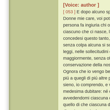
[Voice: author ]
[ 053 ]
E dopo alcuno spa
Donne mie care, voi pot
persona fa ingiuria chi 
ciascuno che ci nasce, 
concedesi questo tanto,
senza colpa alcuna si s
leggi, nelle sollecitudin
maggiormente, senza off
conservazione della nos
Ognora che io vengo ben
piú a quegli di piú altr
sieno, io comprendo, e 
medesima dubitare: né d
avvedendomi ciascuna di
quello di che ciascuna