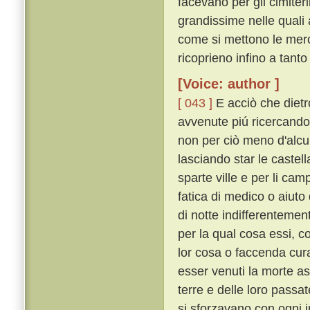
facevano per gli cimiteri
grandissime nelle quali a
come si mettono le merca
ricoprieno infino a tant
[Voice: author ]
[ 043 ]
E acciò che dietro
avvenute piú ricercando
non per ciò meno d'alcu
lasciando star le castella
sparte ville e per li cam
fatica di medico o aiuto d
di notte indifferentem
per la qual cosa essi, co
lor cosa o faccenda cura
esser venuti la morte asp
terre e delle loro passa
si sforzavano con ogni