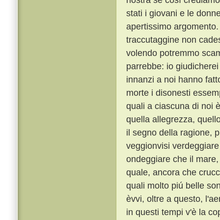
stati i giovani e le don
apertissimo argomento
traccutaggine non cades
volendo potremmo scamp
parrebbe: io giudicherei
innanzi a noi hanno fat
morte i disonesti essempl
quali a ciascuna di noi 
quella allegrezza, quell
il segno della ragione,
veggionvisi verdeggiare i
ondeggiare che il mare, e
quale, ancora che crucci
quali molto piú belle so
èvvi, oltre a questo, l'a
in questi tempi v'è la c