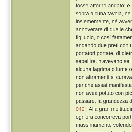
fosse attorno andato: e q
sopra alcuna tavola, ne
insiememente, né avven
annoverare di quelle che l
figliuolo, o cosí fattam
andando due preti con u
portatori portate, di die
sepellire, n'avevano sei 
alcuna lagrima o lume o
non altramenti si curav
per che assai manifesta
non avea potuto con pic
passare, la grandezza de'
042 ]
Alla gran moltitudi
ogn'ora concorreva porta
massimamente volendo d