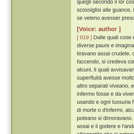
quegli secondo il lor cos
scossiglisi alle guance
se veleno avesser preso,
[Voice: author ]
[ 019 ]
Dalle quali cose 
diverse paure e imaginaz
tiravano assai crudele, c
faccendo, si credeva c
alcuni, li quali avvisav
superfluità avesse molto 
altro separati viveano, 
infermo fosse e da viver
usando e ogni lussuria f
di morte o d'infermi, al
poteano si dimoravano
assai e il godere e l'an