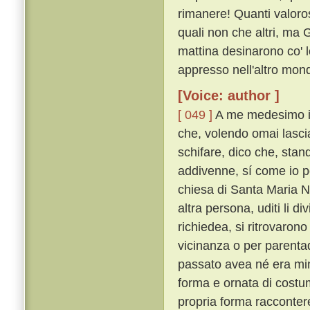
rimanere! Quanti valoros
quali non che altri, ma 
mattina desinarono co' 
appresso nell'altro mond
[Voice: author ]
[ 049 ]
A me medesimo in
che, volendo omai lasci
schifare, dico che, stand
addivenne, sí come io p
chiesa di Santa Maria N
altra persona, uditi li di
richiedea, si ritrovarono
vicinanza o per parentad
passato avea né era mino
forma e ornata di costu
propria forma raccontere