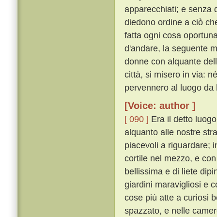
apparecchiati; e senza d
diedono ordine a ciò che
fatta ogni cosa oportu
d'andare, la seguente mat
donne con alquante delle l
città, si misero in via: 
pervennero al luogo da 
[Voice: author ]
[ 090 ]
Era il detto luog
alquanto alle nostre stra
piacevoli a riguardare; 
cortile nel mezzo, e con
bellissima e di liete dip
giardini maravigliosi e c
cose piú atte a curiosi 
spazzato, e nelle camere i