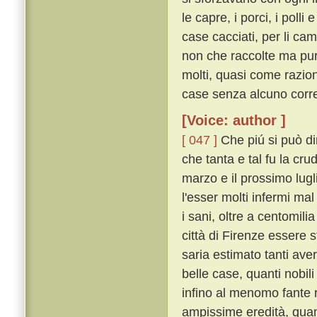
le capre, i porci, i polli
case cacciati, per li c
non che raccolte ma pu
molti, quasi come raziona
case senza alcuno corre
[Voice: author ]
[ 047 ]
Che piú si può dir
che tanta e tal fu la crud
marzo e il prossimo lugli
l'esser molti infermi ma
i sani, oltre a centomil
città di Firenze essere st
saria estimato tanti av
belle case, quanti nobili 
infino al menomo fante 
ampissime eredità, quan