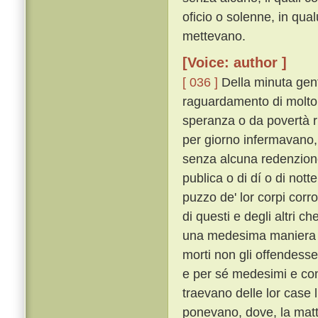
oficio o solenne, in qua
mettevano.
[Voice: author ]
[ 036 ]
Della minuta gent
raguardamento di molto m
speranza o da povertà rit
per giorno infermavano,
senza alcuna redenzione
publica o di dí o di nott
puzzo de' lor corpi corro
di questi e degli altri c
una medesima maniera s
morti non gli offendesse
e per sé medesimi e con 
traevano delle lor case li
ponevano, dove, la matt