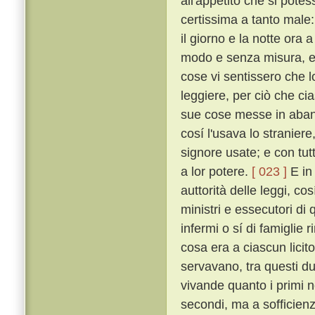
all'appetito che si pote
certissima a tanto male:
il giorno e la notte ora
modo e senza misura, e 
cose vi sentissero che l
leggiere, per ciò che ci
sue cose messe in aband
cosí l'usava lo stranier
signore usate; e con tu
a lor potere.
[ 023 ]
E in 
auttorità delle leggi, c
ministri e essecutori di q
infermi o sí di famiglie 
cosa era a ciascun licit
servavano, tra questi du
vivande quanto i primi né
secondi, ma a sofficien