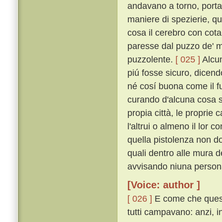
andavano a torno, portan
maniere di spezierie, q
cosa il cerebro con cotal
paresse dal puzzo de' m
puzzolente.
[ 025 ]
Alcun
piú fosse sicuro, dicend
né cosí buona come il f
curando d'alcuna cosa 
propia città, le proprie c
l'altrui o almeno il lor c
quella pistolenza non d
quali dentro alle mura d
avvisando niuna persona
[Voice: author ]
[ 026 ]
E come che questi
tutti campavano: anzi, 