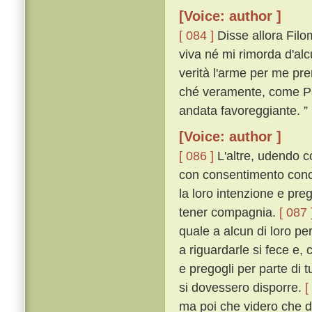
[Voice: author ]
[ 084 ]
Disse allora Filo
viva né mi rimorda d'alcu
verità l'arme per me p
ché veramente, come Pa
andata favoreggiante. ”
[Voice: author ]
[ 086 ]
L'altre, udendo c
con consentimento conco
la loro intenzione e pre
tener compagnia.
[ 087 
quale a alcun di loro pe
a riguardarle si fece e, c
e pregogli per parte di 
si dovessero disporre.
[
ma poi che videro che d