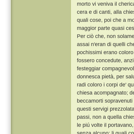
morto vi veniva il cheric
cera e di canti, alla chi
quali cose, poi che a mon
maggior parte quasi ces
Per ciò che, non solame
assai n'eran di quelli c
pochissimi erano coloro a
fossero concedute, anzi 
festeggiar compagnevole
donnesca pietà, per sal
radi coloro i corpi de' q
chiesa acompagnato; de' 
beccamorti sopravenuti 
questi servigi prezzolata
passi, non a quella chie
le piú volte il portavano
senza alcuno; li quali co