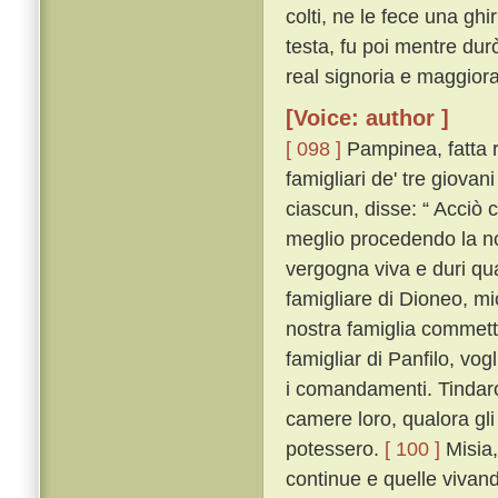
colti, ne le fece una gh
testa, fu poi mentre dur
real signoria e maggior
[Voice: author ]
[ 098 ]
Pampinea, fatta r
famigliari de' tre giovan
ciascun, disse: “ Acciò 
meglio procedendo la n
vergogna viva e duri qu
famigliare di Dioneo, mio 
nostra famiglia commetto
famigliar di Panfilo, vog
i comandamenti. Tindaro a
camere loro, qualora gli a
potessero.
[ 100 ]
Misia,
continue e quelle viva