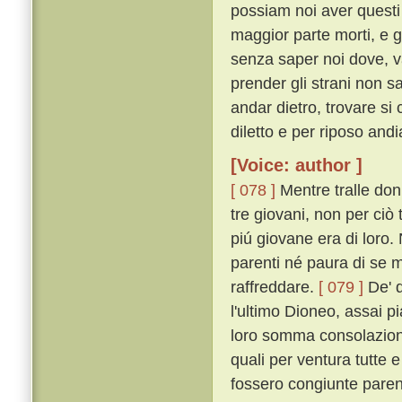
possiam noi aver quest
maggior parte morti, e gl
senza saper noi dove, v
prender gli strani non s
andar dietro, trovare si
diletto e per riposo an
[Voice: author ]
[ 078 ]
Mentre tralle don
tre giovani, non per ciò
piú giovane era di loro. 
parenti né paura di se
raffreddare.
[ 079 ]
De' q
l'ultimo Dioneo, assai 
loro somma consolazione,
quali per ventura tutte e
fossero congiunte parenti