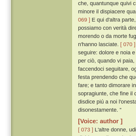
che, quantunque quivi co
minore il dispiacere quan
069 ]
E qui d'altra part
possiamo con verità dire
morendo o da morte fugg
n'hanno lasciate.
[ 070 ]
seguire: dolore e noia 
per ciò, quando vi paia,
faccendoci seguitare, o
festa prendendo che que
fare; e tanto dimorare 
sopragiunte, che fine il 
disdice piú a noi l'onest
disonestamente. ”
[Voice: author ]
[ 073 ]
L'altre donne, ud