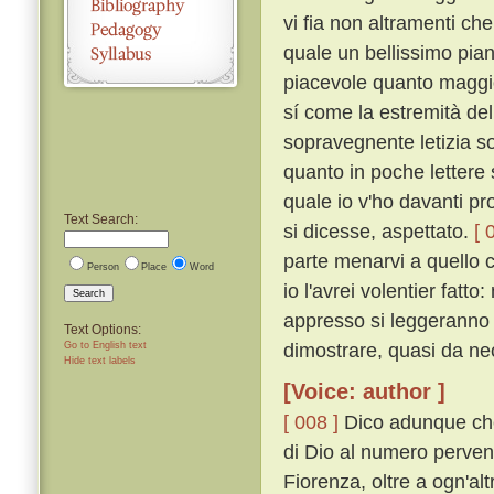
vi fia non altramenti c
quale un bellissimo piano
piacevole quanto maggio
sí come la estremità del
sopravegnente letizia s
quanto in poche lettere 
quale io v'ho davanti pr
Text Search:
si dicesse, aspettato.
[ 
parte menarvi a quello 
Person
Place
Word
io l'avrei volentier fatt
Search
appresso si leggeranno
Text Options:
dimostrare, quasi da nec
Go to English text
Hide text labels
[Voice: author ]
[ 008 ]
Dico adunque che g
di Dio al numero pervenu
Fiorenza, oltre a ogn'alt