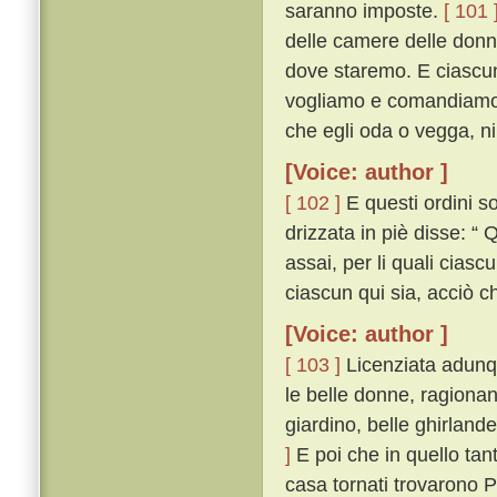
saranno imposte.
[ 101 
delle camere delle donne
dove staremo. E ciascun
vogliamo e comandiamo c
che egli oda o vegga, niu
[Voice: author ]
[ 102 ]
E questi ordini so
drizzata in piè disse: “ Q
assai, per li quali cias
ciascun qui sia, acciò ch
[Voice: author ]
[ 103 ]
Licenziata adunque
le belle donne, ragionan
giardino, belle ghirlan
]
E poi che in quello tan
casa tornati trovarono 