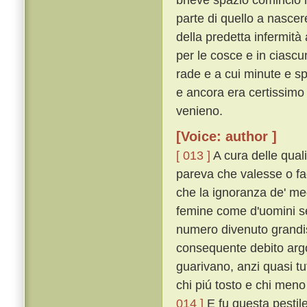
parte di quello a nascer
della predetta infermità
per le cosce e in ciascu
rade e a cui minute e s
e ancora era certissimo 
venieno.
[Voice: author ]
[ 013 ]
A cura delle quali
pareva che valesse o fac
che la ignoranza de' medi
femine come d'uomini se
numero divenuto grandi
consequente debito arg
guarivano, anzi quasi tut
chi piú tosto e chi meno
014 ]
E fu questa pestile