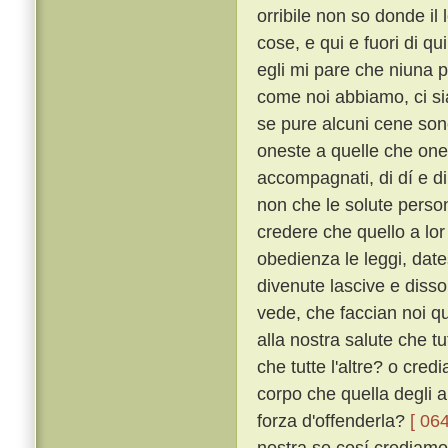
orribile non so donde i
cose, e qui e fuori di q
egli mi pare che niuna 
come noi abbiamo, ci sia
se pure alcuni cene sono
oneste a quelle che ones
accompagnati, di dí e di 
non che le solute perso
credere che quello a lor 
obedienza le leggi, dates
divenute lascive e disso
vede, che faccian noi q
alla nostra salute che tu
che tutte l'altre? o cred
corpo che quella degli a
forza d'offenderla?
[ 064
nostra se cosí crediamo?