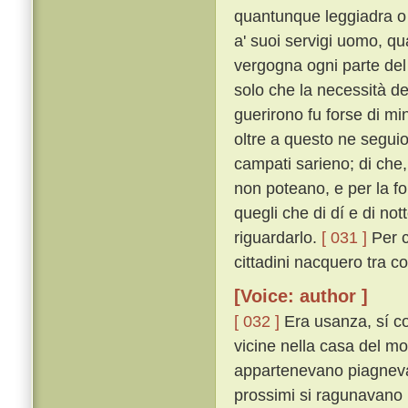
quantunque leggiadra o 
a' suoi servigi uomo, qu
vergogna ogni parte del
solo che la necessità del
guerirono fu forse di m
oltre a questo ne seguio 
campati sarieno; di che, t
non poteano, e per la for
quegli che di dí e di no
riguardarlo.
[ 031 ]
Per c
cittadini nacquero tra co
[Voice: author ]
[ 032 ]
Era usanza, sí c
vicine nella casa del mo
appartenevano piagnevano
prossimi si ragunavano i 