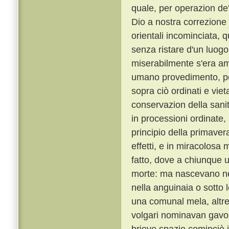
quale, per operazion de' 
Dio a nostra correzione 
orientali incominciata, q
senza ristare d'un luogo
miserabilmente s'era am
umano provedimento, per 
sopra ciò ordinati e viet
conservazion della sani
in processioni ordinate, 
principio della primaver
effetti, e in miracolosa
fatto, dove a chiunque u
morte: ma nascevano ne
nella anguinaia o sotto 
una comunal mela, altre
volgari nominavan gavoc
brieve spazio cominciò i