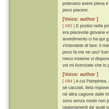
potevano avere piena e 
poco piacere.
[Voice: author ]
[ 092 ]
E postisi nella pr
era piacevole giovane e 
avvedimento ci ha qui g
v'intendete di fare: li mi
poco fa me ne usci' fuor
meco insieme vi disponet
voi mi licenziate che io p
[Voice: author ]
[ 094 ]
A cui Pampinea, n
sé cacciati, lieta rispos
né altra cagione dalle tri
sono senza modo non pos
ragionamenti da' quali 