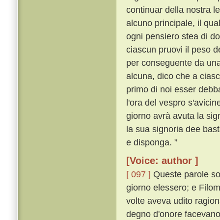
continuar della nostra l
alcuno principale, il q
ogni pensiero stea di do
ciascun pruovi il peso d
per conseguente da una p
alcuna, dico che a ciascu
primo di noi esser debba
l'ora del vespro s'avicin
giorno avrà avuta la sig
la sua signoria dee bas
e disponga. ”
[Voice: author ]
[ 097 ]
Queste parole so
giorno elessero; e Filo
volte aveva udito ragion
degno d'onore facevano 