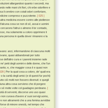
ssoluzioni allargandosi quanto i secondi, ma
do nelle mani chi fiori, chi erbe odorifere e
 il cerebro con cotali odori confortare,
e medicine compreso e puzzolente.
[ 025 ]
ltra medicina essere contro alle pistilenze
d'alcuna cosa se non di sé, assai e uomini
 cercarono l'altrui o almeno il lor contado,
edesse, ma solamente a coloro opprimere li
una persona in quella dover rimanere e la
avano: anzi, infermandone di ciascuna molti
evano, quasi abbandonati per tutto
se dell'altro cura e i parenti insieme rade
ne' petti degli uomini e delle donne, che l'un
uo marito; e, che maggior cosa è e quasi non
028 ]
Per la qual cosa a coloro, de' quali era
 la carità degli amici (e di questi fur pochi)
utto ciò molti non fossero divenuti: e quegli
i niuna altra cosa servieno che di porgere
io sé molte volte col guadagno perdeano.
[
sità di serventi, discorse uno uso quasi
o non curava d'avere a' suoi servigi uomo,
rire non altramenti che a una femina avrebbe
fu forse di minore onestà, nel tempo che