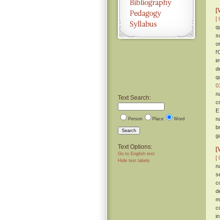
[
[ 
q
s
o
l
i
d
q
0
n
Text Search:
c
E
n
Person
Place
Word
b
Search
g
Text Options:
[
Go to English text
[ 
Hide text labels
n
s
c
d
m
c
i