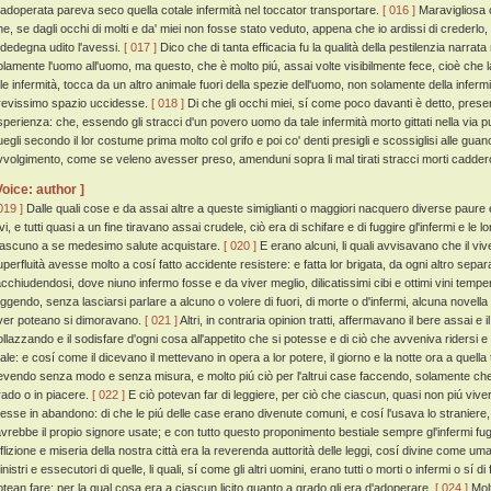
 adoperata pareva seco quella cotale infermità nel toccator transportare.
[ 016 ]
Maravigliosa c
he, se dagli occhi di molti e da' miei non fosse stato veduto, appena che io ardissi di crederlo
ededegna udito l'avessi.
[ 017 ]
Dico che di tanta efficacia fu la qualità della pestilenzia narrat
olamente l'uomo all'uomo, ma questo, che è molto piú, assai volte visibilmente fece, cioè che l
ale infermità, tocca da un altro animale fuori della spezie dell'uomo, non solamente della inferm
revissimo spazio uccidesse.
[ 018 ]
Di che gli occhi miei, sí come poco davanti è detto, presero 
sperienza: che, essendo gli stracci d'un povero uomo da tale infermità morto gittati nella via 
uegli secondo il lor costume prima molto col grifo e poi co' denti presigli e scossiglisi alle gu
vvolgimento, come se veleno avesser preso, amenduni sopra li mal tirati stracci morti caddero
Voice: author ]
019 ]
Dalle quali cose e da assai altre a queste simiglianti o maggiori nacquero diverse paure
vi, e tutti quasi a un fine tiravano assai crudele, ciò era di schifare e di fuggire gl'infermi e le
iascuno a se medesimo salute acquistare.
[ 020 ]
E erano alcuni, li quali avvisavano che il vi
uperfluità avesse molto a cosí fatto accidente resistere: e fatta lor brigata, da ogni altro separ
acchiudendosi, dove niuno infermo fosse e da viver meglio, dilicatissimi cibi e ottimi vini tem
uggendo, senza lasciarsi parlare a alcuno o volere di fuori, di morte o d'infermi, alcuna novella
ver poteano si dimoravano.
[ 021 ]
Altri, in contraria opinion tratti, affermavano il bere assai e
ollazzando e il sodisfare d'ogni cosa all'appetito che si potesse e di ciò che avveniva ridersi 
ale: e cosí come il dicevano il mettevano in opera a lor potere, il giorno e la notte ora a quell
evendo senza modo e senza misura, e molto piú ciò per l'altrui case faccendo, solamente che
rado o in piacere.
[ 022 ]
E ciò potevan far di leggiere, per ciò che ciascun, quasi non piú vi
esse in abandono: di che le piú delle case erano divenute comuni, e cosí l'usava lo stranier
'avrebbe il propio signore usate; e con tutto questo proponimento bestiale sempre gl'infermi fu
fflizione e miseria della nostra città era la reverenda auttorità delle leggi, cosí divine come uma
nistri e essecutori di quelle, li quali, sí come gli altri uomini, erano tutti o morti o infermi o sí 
otean fare; per la qual cosa era a ciascun licito quanto a grado gli era d'adoperare.
[ 024 ]
Molt