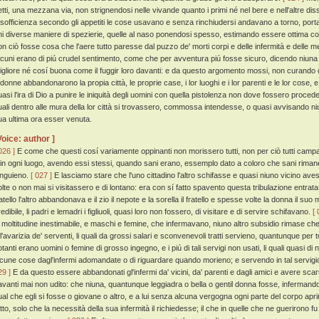
etti, una mezzana via, non strignendosi nelle vivande quanto i primi né nel bere e nell'altre di
 sofficienza secondo gli appetiti le cose usavano e senza rinchiudersi andavano a torno, portan
hi diverse maniere di spezierie, quelle al naso ponendosi spesso, estimando essere ottima cosa
on ciò fosse cosa che l'aere tutto paresse dal puzzo de' morti corpi e delle infermità e dell
lcuni erano di piú crudel sentimento, come che per avventura piú fosse sicuro, dicendo niuna a
igliore né cosí buona come il fuggir loro davanti: e da questo argomento mossi, non curando 
 donne abbandonarono la propia città, le proprie case, i lor luoghi e i lor parenti e le lor cose, e
uasi l'ira di Dio a punire le iniquità degli uomini con quella pistolenza non dove fossero proc
uali dentro alle mura della lor città si trovassero, commossa intendesse, o quasi avvisando ni
ua ultima ora esser venuta.
Voice: author ]
026 ]
E come che questi cosí variamente oppinanti non morissero tutti, non per ciò tutti camp
 in ogni luogo, avendo essi stessi, quando sani erano, essemplo dato a coloro che sani riman
anguieno.
[ 027 ]
E lasciamo stare che l'uno cittadino l'altro schifasse e quasi niuno vicino aves
olte o non mai si visitassero e di lontano: era con sí fatto spavento questa tribulazione entrata 
ratello l'altro abbandonava e il zio il nepote e la sorella il fratello e spesse volte la donna il s
edibile, li padri e lemadri i figliuoli, quasi loro non fossero, di visitare e di servire schifavano.
[ 
a moltitudine inestimabile, e maschi e femine, che infermavano, niuno altro subsidio rimase che o
 l'avarizia de' serventi, li quali da grossi salari e sconvenevoli tratti servieno, quantunque per t
otanti erano uomini o femine di grosso ingegno, e i piú di tali servigi non usati, li quali quasi d
lcune cose dagl'infermi adomandate o di riguardare quando morieno; e servendo in tal servig
29 ]
E da questo essere abbandonati gl'infermi da' vicini, da' parenti e dagli amici e avere scar
avanti mai non udito: che niuna, quantunque leggiadra o bella o gentil donna fosse, infermand
ual che egli si fosse o giovane o altro, e a lui senza alcuna vergogna ogni parte del corpo ap
atto, solo che la necessità della sua infermità il richiedesse; il che in quelle che ne guerirono 