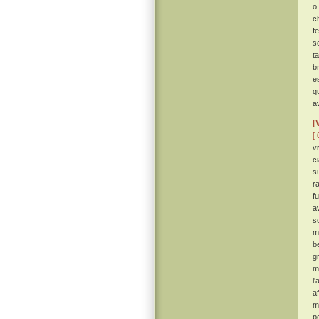
o
c
f
s
t
b
e
q
a
[
[ 
vi
c
s
r
f
a
s
m
b
g
m
l
a
mi
p