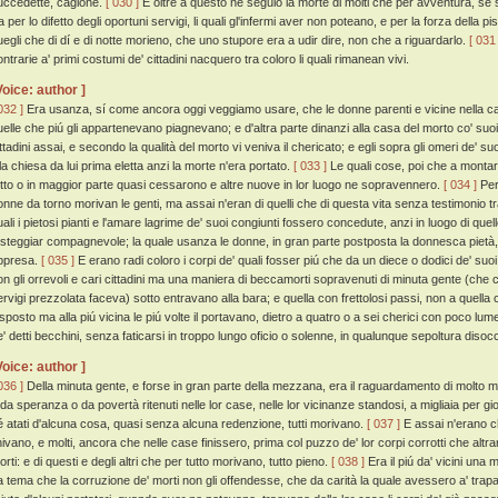
uccedette, cagione.
[ 030 ]
E oltre a questo ne seguio la morte di molti che per avventura, se st
a per lo difetto degli oportuni servigi, li quali gl'infermi aver non poteano, e per la forza della pis
uegli che di dí e di notte morieno, che uno stupore era a udir dire, non che a riguardarlo.
[ 031 
ntrarie a' primi costumi de' cittadini nacquero tra coloro li quali rimanean vivi.
Voice: author ]
032 ]
Era usanza, sí come ancora oggi veggiamo usare, che le donne parenti e vicine nella c
uelle che piú gli appartenevano piagnevano; e d'altra parte dinanzi alla casa del morto co' suoi 
ittadini assai, e secondo la qualità del morto vi veniva il chericato; e egli sopra gli omeri de' su
lla chiesa da lui prima eletta anzi la morte n'era portato.
[ 033 ]
Le quali cose, poi che a montar c
utto o in maggior parte quasi cessarono e altre nuove in lor luogo ne sopravennero.
[ 034 ]
Per
onne da torno morivan le genti, ma assai n'eran di quelli che di questa vita senza testimonio 
uali i pietosi pianti e l'amare lagrime de' suoi congiunti fossero concedute, anzi in luogo di quell
esteggiar compagnevole; la quale usanza le donne, in gran parte postposta la donnesca pietà,
ppresa.
[ 035 ]
E erano radi coloro i corpi de' quali fosser piú che da un diece o dodici de' suoi
on gli orrevoli e cari cittadini ma una maniera di beccamorti sopravenuti di minuta gente (che 
ervigi prezzolata faceva) sotto entravano alla bara; e quella con frettolosi passi, non a quell
sposto ma alla piú vicina le piú volte il portavano, dietro a quatro o a sei cherici con poco lume 
e' detti becchini, senza faticarsi in troppo lungo oficio o solenne, in qualunque sepoltura diso
Voice: author ]
036 ]
Della minuta gente, e forse in gran parte della mezzana, era il raguardamento di molto mag
 da speranza o da povertà ritenuti nelle lor case, nelle lor vicinanze standosi, a migliaia per 
é atati d'alcuna cosa, quasi senza alcuna redenzione, tutti morivano.
[ 037 ]
E assai n'erano ch
inivano, e molti, ancora che nelle case finissero, prima col puzzo de' lor corpi corrotti che altr
rti: e di questi e degli altri che per tutto morivano, tutto pieno.
[ 038 ]
Era il piú da' vicini un
a tema che la corruzione de' morti non gli offendesse, che da carità la quale avessero a' trap