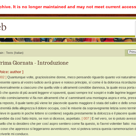
rchive. It is no longer maintained and may not meet current access
ain
Texts (Italian)
rima Giornata - Introduzione
Voice: author ]
002 ]
Quantunque volte, graziosissime donne, meco pensando riguardo quanto voi naturalmente
resente opera al vostro iudicio avrà grave e noioso principio, sí come è la dolorosa ricordazion
niversalmente a ciascuno che quella vide o altramenti conobbe dannosa, la quale essa porta n
iò che questo di piú avanti leggere vi spaventi, quasi sempre tra' sospiri e tralle lagrime leg
rrido cominciamento vi fia non altramenti che a' camminanti una montagna aspra e erta, presso 
ia reposto, il quale tanto piú viene lor piacevole quanto maggiore è stata del salire e dello sm
stremità della allegrezza il dolore occupa, cosí le miserie da sopravegnente letizia sono termi
rieve in quanto in poche lettere si contiene) seguita prestamente la dolcezza e il piacere qua
arebbe da cosí fatto inizio, se non si dicesse, aspettato.
[ 007 ]
E nel vero, se io potuto avess
uello che io desidero che per cosí aspro sentiero come fia questo, io l'avrei volentier fatto: m
e cose che appresso si leggeranno avvenissero, non si poteva senza questa ramemorazion di
criverle mi conduco.