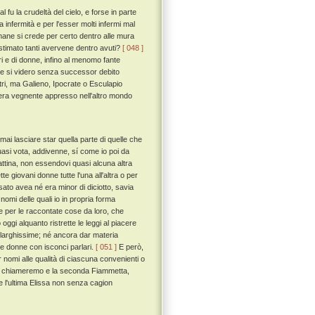
l fu la crudeltà del cielo, e forse in parte
a infermità e per l'esser molti infermi mal
umane si crede per certo dentro alle mura
a estimato tanti avervene dentro avuti?
[ 048 ]
ori e di donne, infino al menomo fante
ze si videro senza successor debito
ltri, ma Galieno, Ipocrate o Esculapio
 sera vegnente appresso nell'altro mondo
i lasciare star quella parte di quelle che
quasi vota, addivenne, sí come io poi da
attina, non essendovi quasi alcuna altra
ette giovani donne tutte l'una all'altra o per
sato avea né era minor di diciotto, savia
 nomi delle quali io in propria forma
he per le raccontate cose da loro, che
gi alquanto ristrette le leggi al piacere
a larghissime; né ancora dar materia
ose donne con isconci parlari.
[ 051 ]
E però,
omi alle qualità di ciascuna convenienti o
pinea chiameremo e la seconda Fiammetta,
 e l'ultima Elissa non senza cagion