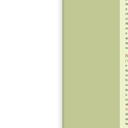
d
a
c
c
A
m
e
q
q
s
[
[ 
e
l
v
f
cr
l
o
c
a
0
d
q
f