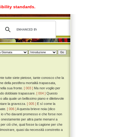
ibility standards.
 tutte siete pietose, tante conosco che la
e della pestifera mortalità trapassata,
ella sua fronte.
[ 003 ]
Ma non voglio per
gendo dobbiate trapassare.
[ 004 ]
Questo
alla quale un bellissimo piano e dilettevole
ontare la gravezza.
[ 005 ]
E sí come la
nate.
[ 006 ]
A questa brieve noia (dico
le io v'ho davanti promesso e che forse non
i onestamente per altra parte menarvi a
a per ciò che, qual fosse la cagione per che
mostrare, quasi da necessità constretto a