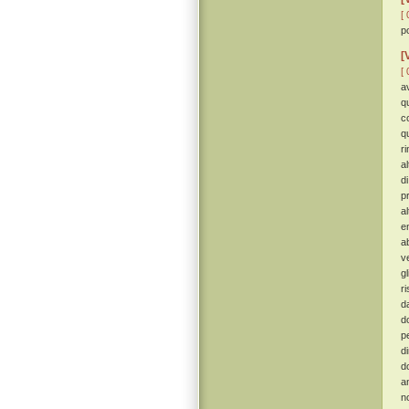
[ 
p
[
[ 
a
q
c
q
r
a
d
p
a
e
ab
v
g
r
d
d
p
d
d
a
n