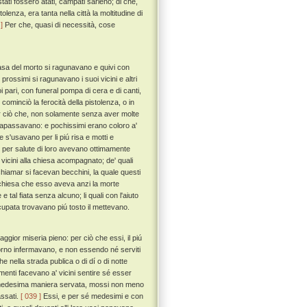
ati fossero atati, campati sarieno; di che,
tolenza, era tanta nella città la moltitudine di
]
Per che, quasi di necessità, cose
asa del morto si ragunavano e quivi con
prossimi si ragunavano i suoi vicini e altri
oi pari, con funeral pompa di cera e di canti,
ominciò la ferocità della pistolenza, o in
 ciò che, non solamente senza aver molte
trapassavano: e pochissimi erano coloro a'
e s'usavano per li piú risa e motti e
 per salute di loro avevano ottimamente
 vicini alla chiesa acompagnato; de' quali
chiamar si facevan becchini, la quale questi
a chiesa che esso aveva anzi la morte
e tal fiata senza alcuno; li quali con l'aiuto
ccupata trovavano piú tosto il mettevano.
gior miseria pieno: per ciò che essi, il piú
giorno infermavano, e non essendo né serviti
e nella strada publica o di dí o di notte
amenti facevano a' vicini sentire sé esser
a medesima maniera servata, mossi non meno
assati.
[ 039 ]
Essi, e per sé medesimi e con