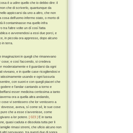
osa è a udire quello che io debbo dire: il
, non che di scriverlo, quantunque da
a nello appiccarsi da uno a altro, che non
a cosa dell'uomo infermo stato, o morto di
ità il contaminasse ma quello infra
tra l'altre volte un dí cosí fatta
publica e avvenendosi a essi due porci, e
ance, in piccola ora appresso, dopo alcuno
 in terra.
 e imaginazioni in quegli che rimanevano
 lor cose; e cosí faccendo, si credeva
ver moderatamente e il guardarsi da ogni
ati viveano, e in quelle case ricogliendosi e
peratissimamente usando e ogni lussuria
 sentire, con suoni e con quegli piaceri che
 il godere e l'andar cantando a torno e
e beffarsi esser medicina certissima a tanto
a taverna ora a quella altra andando,
 cose vi sentissero che lor venissero a
ver dovesse, aveva, sí come sé, le sue cose
e, pure che a esse s'avvenisse, come
ggivano a lor potere.
[ 023 ]
E in tanta
ne, quasi caduta e dissoluta tutta per li
di famiglie rimasi stremi, che uficio alcuno non
i altri servavano, tra questi due di sopra