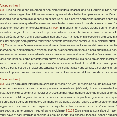
Voice: author ]
008 ]
Dico adunque che già erano gli anni della fruttifera incarnazione del Figliuolo di Dio al n
uando nella egregia città di Fiorenza, oltre a ogn'altra italica bellissima, pervenne la mortifera 
uperiori o per le nostre inique opere da giusta ira di Dio a nostra correzione mandata sopra i mor
rientali incominciata, quelle d'inumerabile quantità de' viventi avendo private, senza ristare d'
'Occidente miserabilmente s'era ampliata.
[ 009 ]
E in quella non valendo alcuno senno né uman
mmondizie purgata la città da oficiali sopra ciò ordinati e vietato l'entrarvi dentro a ciascuno i
ella sanità, né ancora umili supplicazioni non una volta ma molte e in processioni ordinate, in a
uasi nel principio della primaveradell'anno predetto orribilmente cominciò i suoi dolorosi effett
10 ]
E non come in Oriente aveva fatto, dove a chiunque usciva il sangue del naso era manifes
ascevano nel cominciamento d'essaa' maschi e alle femine parimente o nella anguinaia o sotto le
rescevano come una comunal mela, altre come uno uovo, e alcune piú e alcun'altre meno, le q
 dalle due parti del corpo predette infra brieve spazio cominciò il già detto gavocciolo mortifero
ascere e a venire: e da questo appresso s'incominciò la qualità della predetta infermità a permu
raccia e per le cosce e in ciascuna altra parte del corpo apparivano a molti, a cui grandi e r
avocciolo primieramente era stato e ancora era certissimo indizio di futura morte, cosí erano
Voice: author ]
013 ]
A cura delle quali infermità né consiglio di medico né virtú di medicina alcuna pareva che
atura del malore nol patisse o che la ignoranza de' medicanti (de' quali, oltre al numero degli 
enza avere alcuna dottrina di medicina avuta giammai, era il numero divenuto grandissimo)
onsequente debito argomento non vi prendesse, non solamente pochi ne guarivano, anzi quasi tu
e' sopra detti segni, chi piú tosto e chi meno e i piú senza alcuna febbre o altro accidente, m
aggior forza per ciò che essa dagli infermi di quella per lo comunicare insieme s'avventava a' s
ose secche o unte quando molto gli sono avvicinate.
[ 015 ]
E piú avanti ancora ebbe di male: 
nfermi dava a' sani infermità o cagione di comune morte, ma ancora il toccare i panni o qualunq