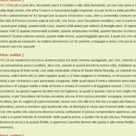
Voice: author ]
047 ]
Che piú si può dire, lasciando stare il contado e alla città ritornando, se non che tanta e ta
ella degli uomini, che infra 'l marzo e il prossimo luglio vegnente, tra per la forza della pestifer
erviti o abbandonati ne' lor bisogni per la paura ch'aveono i sani, oltre a centomilia creature 
ella città di Firenze essere stati di vita tolti, che forse, anzi l'accidente mortifero, non si sari
 quanti gran palagi, quante belle case, quanti nobili abituri per adietro di famiglie pieni, di sign
imaser voti! O quante memorabili schiatte, quante ampissime eredità, quante famose ricchez
imanere! Quanti valorosi uomini, quante belle donne, quanti leggiadri giovani, li quali non che a
vrieno giudicati sanissimi, la mattina desinarono co' lor parenti, compagni e amici, che poi la
enaron con li lor passati!
Voice: author ]
049 ]
A me medesimo incresce andarmi tanto tra tante miserie ravolgendo: per che, volendo oma
o acconciamente posso schifare, dico che, stando in questi termini la nostra città, d'abitatori 
ersona degna di fede sentii, che nella venerabile chiesa di Santa Maria Novella, un martedí m
rsona, uditi li divini ufici in abito lugubre quale a sí fatta stagione si richiedea, si ritrovarono s
mistà o per vicinanza o per parentado congiunte, delle quali niuna il venti e ottesimo anno pas
iascuna e di sangue nobile e bella di forma e ornata di costumi e di leggiadra onestà.
[ 050 ]
Li
acconterei, se giusta cagione da dirlo non mi togliesse, la quale è questa: che io non voglio c
eguono, e per l'ascoltare nel tempo avvenire alcuna di loro possa prender vergogna, essendo og
he allora, per le cagioni di sopra mostrate, erano non che alla loro età ma a troppo piú matur
gl'invidiosi, presti a mordere ogni laudevole vita, di diminuire in niuno atto l'onestà delle valor
cciò che quello che ciascuna dicesse senza confusione si possa comprendere appresso, per n
n tutto o in parte intendo di nominarle: delle quali la prima, e quella che di piú età era, Pam
ilomena la terza e la quarta Emilia, e appresso Lauretta diremo alla quinta e alla sesta Neifile,
omeremo.
Voice: author ]