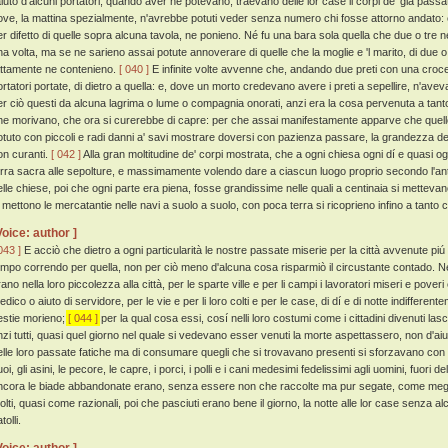
'aiuto d'alcuni portatori, quando aver ne potevano, traevano delle lor case li corpi de' già passat
ove, la mattina spezialmente, n'avrebbe potuti veder senza numero chi fosse attorno andato: e q
er difetto di quelle sopra alcuna tavola, ne ponieno. Né fu una bara sola quella che due o tr
a volta, ma se ne sarieno assai potute annoverare di quelle che la moglie e 'l marito, di due o tre f
attamente ne contenieno.
[ 040 ]
E infinite volte avvenne che, andando due preti con una croce 
ortatori portate, di dietro a quella: e, dove un morto credevano avere i preti a sepellire, n'avevan
er ciò questi da alcuna lagrima o lume o compagnia onorati, anzi era la cosa pervenuta a tanto
he morivano, che ora si curerebbe di capre: per che assai manifestamente apparve che quello
otuto con piccoli e radi danni a' savi mostrare doversi con pazienza passare, la grandezza de' m
on curanti.
[ 042 ]
Alla gran moltitudine de' corpi mostrata, che a ogni chiesa ogni dí e quasi 
erra sacra alle sepolture, e massimamente volendo dare a ciascun luogo proprio secondo l'anti
elle chiese, poi che ogni parte era piena, fosse grandissime nelle quali a centinaia si mettevano
i mettono le mercatantie nelle navi a suolo a suolo, con poca terra si ricoprieno infino a tanto
Voice: author ]
043 ]
E acciò che dietro a ogni particularità le nostre passate miserie per la città avvenute pi
empo correndo per quella, non per ciò meno d'alcuna cosa risparmiò il circustante contado. Nel 
ano nella loro piccolezza alla città, per le sparte ville e per li campi i lavoratori miseri e poveri
edico o aiuto di servidore, per le vie e per li loro colti e per le case, di dí e di notte indiff
estie morieno;
[ 044 ]
per la qual cosa essi, cosí nelli loro costumi come i cittadini divenuti la
nzi tutti, quasi quel giorno nel quale si vedevano esser venuti la morte aspettassero, non d'aiutare
elle loro passate fatiche ma di consumare quegli che si trovavano presenti si sforzavano con
oi, gli asini, le pecore, le capre, i porci, i polli e i cani medesimi fedelissimi agli uomini, fuori 
ncora le biade abbandonate erano, senza essere non che raccolte ma pur segate, come megl
olti, quasi come razionali, poi che pasciuti erano bene il giorno, la notte alle lor case senza 
tolli.