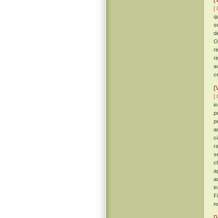
[
[ 
qu
s
d
O
r
r
a
c
[
[ 
i
p
pe
a
c
r
s
c
a
a
i
F
n
[