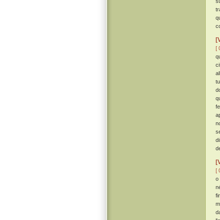
s
tr
q
co
[
[ 
q
c
a
t
d
q
f
a
n
s
di
d
[
[ 
o
n
f
mo
d