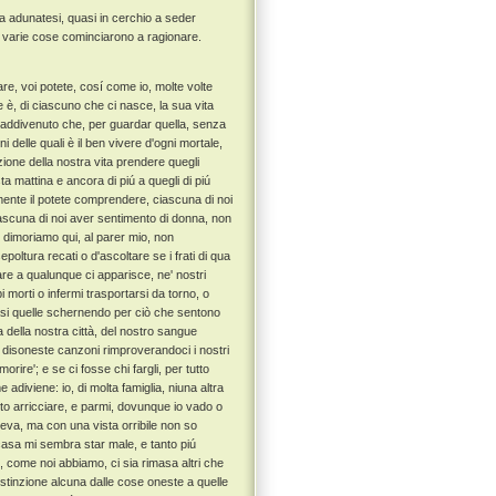
sa adunatesi, quasi in cerchio a seder
e e varie cose cominciarono a ragionare.
e, voi potete, cosí come io, molte volte
 è, di ciascuno che ci nasce, la sua vita
 addivenuto che, per guardar quella, senza
i delle quali è il ben vivere d'ogni mortale,
ione della nostra vita prendere quegli
 mattina e ancora di piú a quegli di piú
emente il potete comprendere, ciascuna di noi
ascuna di noi aver sentimento di donna, non
 dimoriamo qui, al parer mio, non
oltura recati o d'ascoltare se i frati di qua
trare a qualunque ci apparisce, ne' nostri
morti o infermi trasportarsi da torno, o
 quasi quelle schernendo per ciò che sentono
ia della nostra città, del nostro sangue
n disoneste canzoni rimproverandoci i nostri
orire'; e se ci fosse chi fargli, per tutto
diviene: io, di molta famiglia, niuna altra
nto arricciare, e parmi, dovunque io vado o
leva, ma con una vista orribile non so
n casa mi sembra star male, e tanto piú
 come noi abbiamo, ci sia rimasa altri che
istinzione alcuna dalle cose oneste a quelle