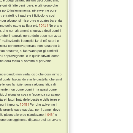
i, e quegli davanti alli loro usci ponevano,
uindi fatte venir bare, e tali furono che
e ne portò insiememente, né avvenne pure
ratelli, o il padre e il figliuolo, o cosí
per alcuno, si misero tre o quatro bare, da'
o sei o otto e tal fiata piú.
[ 041 ]
Né erano
, che non altramenti si curava degli uomini
 che il naturale corso delle cose non avea
ali eziandio i semplici far di ciò scorti e
ogn'ora concorreva portata, non bastando la
co costume, si facevano per gli cimiterii
 i sopravegnenti: e in quelle stivati, come
 che della fossa al sommo si pervenia.
ú ricercando non vada, dico che cosí inimico
quale, lasciando star le castella, che simili
 e le loro famiglie, senza alcuna fatica di
erentemente, non come uomini ma quasi come
scivi, di niuna lor cosa o faccenda curavano:
 i futuri frutti delle bestie e delle terre e
 ogni ingegno.
[ 045 ]
Per che adivenne i
delle proprie case cacciati, per li campi, dove
io piaceva loro se n'andavano;
[ 046 ]
e
alcuno correggimento di pastore si tornavano