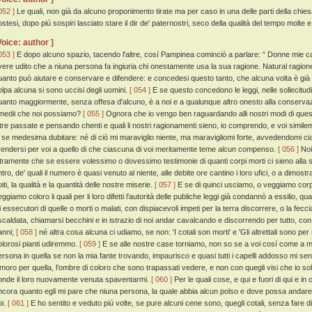
052 ]
Le quali, non già da alcuno proponimento tirate ma per caso in una delle parti della chie
ostesi, dopo piú sospiri lasciato stare il dir de' paternostri, seco della qualità del tempo molt
Voice: author ]
053 ]
E dopo alcuno spazio, tacendo l'altre, cosí Pampinea cominciò a parlare: “ Donne mie car
vere udito che a niuna persona fa ingiuria chi onestamente usa la sua ragione. Natural ragione
uanto può aiutare e conservare e difendere: e concedesi questo tanto, che alcuna volta è già
olpa alcuna si sono uccisi degli uomini.
[ 054 ]
E se questo concedono le leggi, nelle sollecitudin
uanto maggiormente, senza offesa d'alcuno, è a noi e a qualunque altro onesto alla conservaz
imedii che noi possiamo?
[ 055 ]
Ognora che io vengo ben raguardando alli nostri modi di questa
ltre passate e pensando chenti e quali li nostri ragionamenti sieno, io comprendo, e voi simil
i se medesima dubitare: né di ciò mi maraviglio niente, ma maravigliomi forte, avvedendomi ci
rendersi per voi a quello di che ciascuna di voi meritamente teme alcun compenso.
[ 056 ]
Noi
ltramente che se essere volessimo o dovessimo testimonie di quanti corpi morti ci sieno alla sep
ntro, de' quali il numero è quasi venuto al niente, alle debite ore cantino i loro ufici, o a dimos
iti, la qualità e la quantità delle nostre miserie.
[ 057 ]
E se di quinci usciamo, o veggiamo corpi 
eggiamo coloro li quali per li loro difetti l'autorità delle publiche leggi già condannò a essilio,
li essecutori di quelle o morti o malati, con dispiacevoli impeti per la terra discorrere, o la fecc
iscaldata, chiamarsi becchini e in istrazio di noi andar cavalcando e discorrendo per tutto, co
anni;
[ 058 ]
né altra cosa alcuna ci udiamo, se non: 'I cotali son morti' e 'Gli altrettali sono per m
olorosi pianti udiremmo.
[ 059 ]
E se alle nostre case torniamo, non so se a voi cosí come a me a
ersona in quella se non la mia fante trovando, impaurisco e quasi tutti i capelli addosso mi se
imoro per quella, l'ombre di coloro che sono trapassati vedere, e non con quegli visi che io so
onde il loro nuovamente venuta spaventarmi.
[ 060 ]
Per le quali cose, e qui e fuori di qui e i
ncora quanto egli mi pare che niuna persona, la quale abbia alcun polso e dove possa andare,
oi.
[ 061 ]
E ho sentito e veduto piú volte, se pure alcuni cene sono, quegli cotali, senza fare d