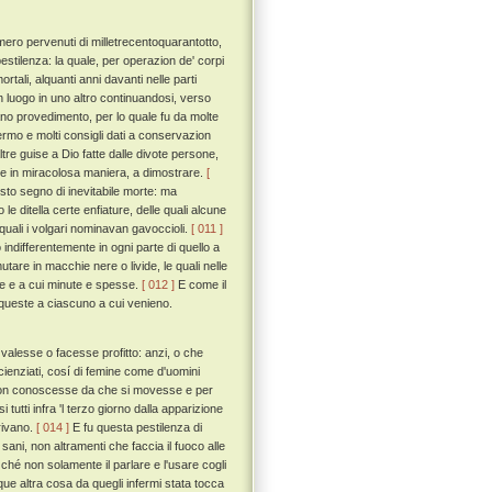
umero pervenuti di milletrecentoquarantotto,
pestilenza: la quale, per operazion de' corpi
tali, alquanti anni davanti nelle parti
un luogo in uno altro continuandosi, verso
o provedimento, per lo quale fu da molte
nfermo e molti consigli dati a conservazion
ltre guise a Dio fatte dalle divote persone,
i, e in miracolosa maniera, a dimostrare.
[
to segno di inevitabile morte: ma
 ditella certe enfiature, delle quali alcune
uali i volgari nominavan gavoccioli.
[ 011 ]
 indifferentemente in ogni parte di quello a
tare in macchie nere o livide, le quali nelle
ade e a cui minute e spesse.
[ 012 ]
E come il
 queste a ciascuno a cui venieno.
 valesse o facesse profitto: anzi, o che
scienziati, cosí di femine come d'uomini
 non conoscesse da che si movesse e per
tti infra 'l terzo giorno dalla apparizione
orivano.
[ 014 ]
E fu questa pestilenza di
ani, non altramenti che faccia il fuoco alle
ché non solamente il parlare e l'usare cogli
ue altra cosa da quegli infermi stata tocca