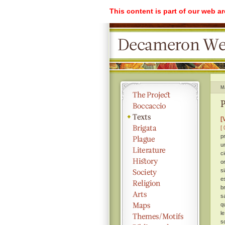
This content is part of our web a
M
P
[
[ 
p
u
c
o
s
e
b
s
q
l
s