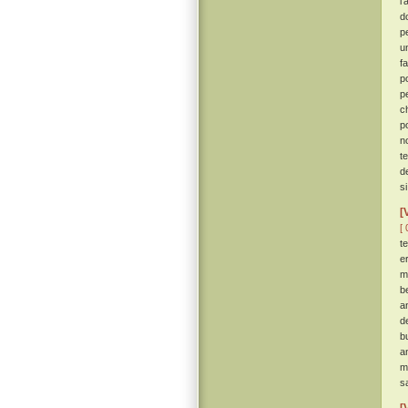
l
d
p
un
f
p
p
c
p
n
t
d
s
[
[ 
t
er
m
b
a
d
bu
a
m
sa