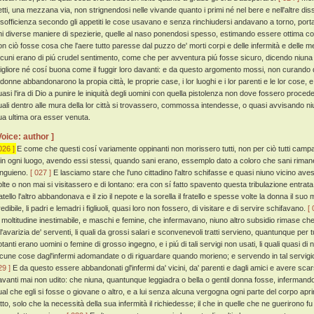
etti, una mezzana via, non strignendosi nelle vivande quanto i primi né nel bere e nell'altre di
 sofficienza secondo gli appetiti le cose usavano e senza rinchiudersi andavano a torno, portan
hi diverse maniere di spezierie, quelle al naso ponendosi spesso, estimando essere ottima cosa
on ciò fosse cosa che l'aere tutto paresse dal puzzo de' morti corpi e delle infermità e dell
lcuni erano di piú crudel sentimento, come che per avventura piú fosse sicuro, dicendo niuna a
igliore né cosí buona come il fuggir loro davanti: e da questo argomento mossi, non curando 
 donne abbandonarono la propia città, le proprie case, i lor luoghi e i lor parenti e le lor cose, e
uasi l'ira di Dio a punire le iniquità degli uomini con quella pistolenza non dove fossero proc
uali dentro alle mura della lor città si trovassero, commossa intendesse, o quasi avvisando ni
ua ultima ora esser venuta.
Voice: author ]
026 ]
E come che questi cosí variamente oppinanti non morissero tutti, non per ciò tutti camp
 in ogni luogo, avendo essi stessi, quando sani erano, essemplo dato a coloro che sani riman
anguieno.
[ 027 ]
E lasciamo stare che l'uno cittadino l'altro schifasse e quasi niuno vicino aves
olte o non mai si visitassero e di lontano: era con sí fatto spavento questa tribulazione entrata 
ratello l'altro abbandonava e il zio il nepote e la sorella il fratello e spesse volte la donna il s
edibile, li padri e lemadri i figliuoli, quasi loro non fossero, di visitare e di servire schifavano.
[ 
a moltitudine inestimabile, e maschi e femine, che infermavano, niuno altro subsidio rimase che o
 l'avarizia de' serventi, li quali da grossi salari e sconvenevoli tratti servieno, quantunque per t
otanti erano uomini o femine di grosso ingegno, e i piú di tali servigi non usati, li quali quasi d
lcune cose dagl'infermi adomandate o di riguardare quando morieno; e servendo in tal servig
29 ]
E da questo essere abbandonati gl'infermi da' vicini, da' parenti e dagli amici e avere scar
avanti mai non udito: che niuna, quantunque leggiadra o bella o gentil donna fosse, infermand
ual che egli si fosse o giovane o altro, e a lui senza alcuna vergogna ogni parte del corpo ap
atto, solo che la necessità della sua infermità il richiedesse; il che in quelle che ne guerirono 