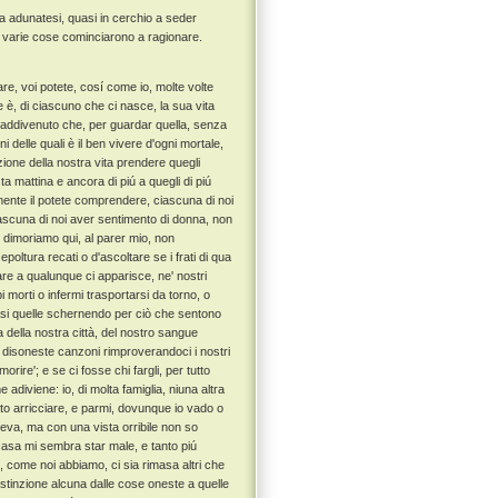
sa adunatesi, quasi in cerchio a seder
e e varie cose cominciarono a ragionare.
e, voi potete, cosí come io, molte volte
 è, di ciascuno che ci nasce, la sua vita
 addivenuto che, per guardar quella, senza
i delle quali è il ben vivere d'ogni mortale,
ione della nostra vita prendere quegli
 mattina e ancora di piú a quegli di piú
emente il potete comprendere, ciascuna di noi
ascuna di noi aver sentimento di donna, non
 dimoriamo qui, al parer mio, non
oltura recati o d'ascoltare se i frati di qua
trare a qualunque ci apparisce, ne' nostri
morti o infermi trasportarsi da torno, o
 quasi quelle schernendo per ciò che sentono
ia della nostra città, del nostro sangue
n disoneste canzoni rimproverandoci i nostri
orire'; e se ci fosse chi fargli, per tutto
diviene: io, di molta famiglia, niuna altra
nto arricciare, e parmi, dovunque io vado o
leva, ma con una vista orribile non so
n casa mi sembra star male, e tanto piú
 come noi abbiamo, ci sia rimasa altri che
istinzione alcuna dalle cose oneste a quelle