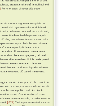
ati fossero atati, campati sarieno; di che,
tolenza, era tanta nella città la moltitudine di
]
Per che, quasi di necessità, cose
asa del morto si ragunavano e quivi con
prossimi si ragunavano i suoi vicini e altri
oi pari, con funeral pompa di cera e di canti,
ominciò la ferocità della pistolenza, o in
 ciò che, non solamente senza aver molte
trapassavano: e pochissimi erano coloro a'
e s'usavano per li piú risa e motti e
 per salute di loro avevano ottimamente
 vicini alla chiesa acompagnato; de' quali
chiamar si facevan becchini, la quale questi
a chiesa che esso aveva anzi la morte
e tal fiata senza alcuno; li quali con l'aiuto
ccupata trovavano piú tosto il mettevano.
gior miseria pieno: per ciò che essi, il piú
giorno infermavano, e non essendo né serviti
e nella strada publica o di dí o di notte
amenti facevano a' vicini sentire sé esser
a medesima maniera servata, mossi non meno
assati.
[ 039 ]
Essi, e per sé medesimi e con