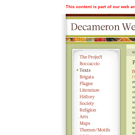
This content is part of our web a
M
P
[
[ 
p
u
c
o
s
e
b
s
q
l
s