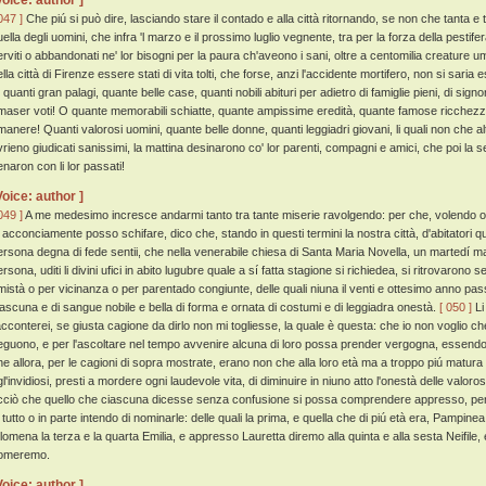
Voice: author ]
047 ]
Che piú si può dire, lasciando stare il contado e alla città ritornando, se non che tanta e ta
ella degli uomini, che infra 'l marzo e il prossimo luglio vegnente, tra per la forza della pestifer
erviti o abbandonati ne' lor bisogni per la paura ch'aveono i sani, oltre a centomilia creature 
ella città di Firenze essere stati di vita tolti, che forse, anzi l'accidente mortifero, non si sari
 quanti gran palagi, quante belle case, quanti nobili abituri per adietro di famiglie pieni, di sign
imaser voti! O quante memorabili schiatte, quante ampissime eredità, quante famose ricchez
imanere! Quanti valorosi uomini, quante belle donne, quanti leggiadri giovani, li quali non che a
vrieno giudicati sanissimi, la mattina desinarono co' lor parenti, compagni e amici, che poi la
enaron con li lor passati!
Voice: author ]
049 ]
A me medesimo incresce andarmi tanto tra tante miserie ravolgendo: per che, volendo oma
o acconciamente posso schifare, dico che, stando in questi termini la nostra città, d'abitatori 
ersona degna di fede sentii, che nella venerabile chiesa di Santa Maria Novella, un martedí m
rsona, uditi li divini ufici in abito lugubre quale a sí fatta stagione si richiedea, si ritrovarono s
mistà o per vicinanza o per parentado congiunte, delle quali niuna il venti e ottesimo anno pas
iascuna e di sangue nobile e bella di forma e ornata di costumi e di leggiadra onestà.
[ 050 ]
Li
acconterei, se giusta cagione da dirlo non mi togliesse, la quale è questa: che io non voglio c
eguono, e per l'ascoltare nel tempo avvenire alcuna di loro possa prender vergogna, essendo og
he allora, per le cagioni di sopra mostrate, erano non che alla loro età ma a troppo piú matur
gl'invidiosi, presti a mordere ogni laudevole vita, di diminuire in niuno atto l'onestà delle valor
cciò che quello che ciascuna dicesse senza confusione si possa comprendere appresso, per n
n tutto o in parte intendo di nominarle: delle quali la prima, e quella che di piú età era, Pam
ilomena la terza e la quarta Emilia, e appresso Lauretta diremo alla quinta e alla sesta Neifile,
omeremo.
Voice: author ]