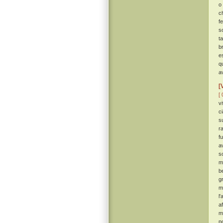
o
c
f
s
t
b
e
q
a
[
[ 
vi
c
s
r
f
a
s
m
b
g
m
l
a
mi
p