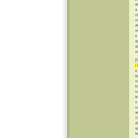
d
a
c
c
A
m
e
q
q
s
[
[ 
e
l
v
f
cr
l
o
c
a
0
d
q
f