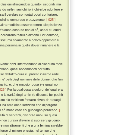
ssoluzioni allargandosi quanto i secondi, ma
do nelle mani chi fiori, chi erbe odorifere e
 il cerebro con cotali odori confortare,
e medicine compreso e puzzolente.
[ 025 ]
ltra medicina essere contro alle pistilenze
d'alcuna cosa se non di sé, assai e uomini
 cercarono l'altrui o almeno il lor contado,
edesse, ma solamente a coloro opprimere li
una persona in quella dover rimanere e la
avano: anzi, infermandone di ciascuna molti
evano, quasi abbandonati per tutto
se dell'altro cura e i parenti insieme rade
ne' petti degli uomini e delle donne, che l'un
uo marito; e, che maggior cosa è e quasi non
028 ]
Per la qual cosa a coloro, de' quali era
 la carità degli amici (e di questi fur pochi)
utto ciò molti non fossero divenuti: e quegli
i niuna altra cosa servieno che di porgere
io sé molte volte col guadagno perdeano.
[
sità di serventi, discorse uno uso quasi
o non curava d'avere a' suoi servigi uomo,
rire non altramenti che a una femina avrebbe
fu forse di minore onestà, nel tempo che