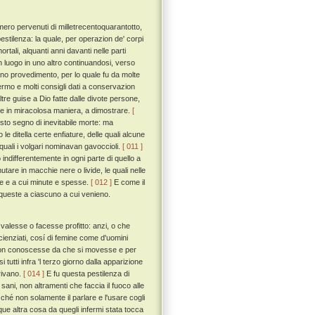
umero pervenuti di milletrecentoquarantotto,
pestilenza: la quale, per operazion de' corpi
tali, alquanti anni davanti nelle parti
un luogo in uno altro continuandosi, verso
o provedimento, per lo quale fu da molte
nfermo e molti consigli dati a conservazion
ltre guise a Dio fatte dalle divote persone,
i, e in miracolosa maniera, a dimostrare.
[
to segno di inevitabile morte: ma
 ditella certe enfiature, delle quali alcune
uali i volgari nominavan gavoccioli.
[ 011 ]
 indifferentemente in ogni parte di quello a
tare in macchie nere o livide, le quali nelle
ade e a cui minute e spesse.
[ 012 ]
E come il
 queste a ciascuno a cui venieno.
 valesse o facesse profitto: anzi, o che
scienziati, cosí di femine come d'uomini
 non conoscesse da che si movesse e per
tti infra 'l terzo giorno dalla apparizione
orivano.
[ 014 ]
E fu questa pestilenza di
ani, non altramenti che faccia il fuoco alle
ché non solamente il parlare e l'usare cogli
ue altra cosa da quegli infermi stata tocca