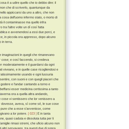
osa è a udire quello che io debbo dire: il
, non che di scriverlo, quantunque da
a nello appiccarsi da uno a altro, che non
a cosa dell'uomo infermo stato, o morto di
ità il contaminasse ma quello infra
tra l'altre volte un dí cosí fatta
publica e avvenendosi a essi due porci, e
ance, in piccola ora appresso, dopo alcuno
 in terra.
 e imaginazioni in quegli che rimanevano
 lor cose; e cosí faccendo, si credeva
ver moderatamente e il guardarsi da ogni
ati viveano, e in quelle case ricogliendosi e
peratissimamente usando e ogni lussuria
 sentire, con suoni e con quegli piaceri che
 il godere e l'andar cantando a torno e
e beffarsi esser medicina certissima a tanto
a taverna ora a quella altra andando,
 cose vi sentissero che lor venissero a
ver dovesse, aveva, sí come sé, le sue cose
e, pure che a esse s'avvenisse, come
ggivano a lor potere.
[ 023 ]
E in tanta
ne, quasi caduta e dissoluta tutta per li
di famiglie rimasi stremi, che uficio alcuno non
i altri servavano, tra questi due di sopra