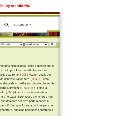
ibility standards.
 tutte siete pietose, tante conosco che la
e della pestifera mortalità trapassata,
ella sua fronte.
[ 003 ]
Ma non voglio per
gendo dobbiate trapassare.
[ 004 ]
Questo
alla quale un bellissimo piano e dilettevole
ontare la gravezza.
[ 005 ]
E sí come la
nate.
[ 006 ]
A questa brieve noia (dico
le io v'ho davanti promesso e che forse non
i onestamente per altra parte menarvi a
a per ciò che, qual fosse la cagione per che
mostrare, quasi da necessità constretto a