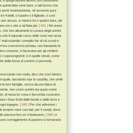
i, e quegli davanti alli loro usci ponevano,
uindi fatte venir bare, e tali furono che
e ne portò insiememente, né avvenne pure
ratelli, o il padre e il figliuolo, o cosí
per alcuno, si misero tre o quatro bare, da'
o sei o otto e tal fiata piú.
[ 041 ]
Né erano
, che non altramenti si curava degli uomini
 che il naturale corso delle cose non avea
ali eziandio i semplici far di ciò scorti e
ogn'ora concorreva portata, non bastando la
co costume, si facevano per gli cimiterii
 i sopravegnenti: e in quelle stivati, come
 che della fossa al sommo si pervenia.
ú ricercando non vada, dico che cosí inimico
quale, lasciando star le castella, che simili
 e le loro famiglie, senza alcuna fatica di
erentemente, non come uomini ma quasi come
scivi, di niuna lor cosa o faccenda curavano:
 i futuri frutti delle bestie e delle terre e
 ogni ingegno.
[ 045 ]
Per che adivenne i
delle proprie case cacciati, per li campi, dove
io piaceva loro se n'andavano;
[ 046 ]
e
alcuno correggimento di pastore si tornavano