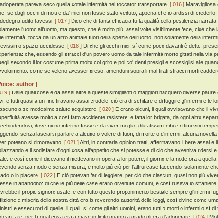
 adoperata pareva seco quella cotale infermità nel toccator transportare.
[ 016 ]
Maravigliosa c
he, se dagli occhi di molti e da' miei non fosse stato veduto, appena che io ardissi di crederlo
ededegna udito l'avessi.
[ 017 ]
Dico che di tanta efficacia fu la qualità della pestilenzia narrat
olamente l'uomo all'uomo, ma questo, che è molto piú, assai volte visibilmente fece, cioè che l
ale infermità, tocca da un altro animale fuori della spezie dell'uomo, non solamente della inferm
revissimo spazio uccidesse.
[ 018 ]
Di che gli occhi miei, sí come poco davanti è detto, presero 
sperienza: che, essendo gli stracci d'un povero uomo da tale infermità morto gittati nella via 
uegli secondo il lor costume prima molto col grifo e poi co' denti presigli e scossiglisi alle gu
vvolgimento, come se veleno avesser preso, amenduni sopra li mal tirati stracci morti caddero
Voice: author ]
019 ]
Dalle quali cose e da assai altre a queste simiglianti o maggiori nacquero diverse paure
vi, e tutti quasi a un fine tiravano assai crudele, ciò era di schifare e di fuggire gl'infermi e le
iascuno a se medesimo salute acquistare.
[ 020 ]
E erano alcuni, li quali avvisavano che il vi
uperfluità avesse molto a cosí fatto accidente resistere: e fatta lor brigata, da ogni altro separ
acchiudendosi, dove niuno infermo fosse e da viver meglio, dilicatissimi cibi e ottimi vini tem
uggendo, senza lasciarsi parlare a alcuno o volere di fuori, di morte o d'infermi, alcuna novella
ver poteano si dimoravano.
[ 021 ]
Altri, in contraria opinion tratti, affermavano il bere assai e
ollazzando e il sodisfare d'ogni cosa all'appetito che si potesse e di ciò che avveniva ridersi 
ale: e cosí come il dicevano il mettevano in opera a lor potere, il giorno e la notte ora a quell
evendo senza modo e senza misura, e molto piú ciò per l'altrui case faccendo, solamente che
rado o in piacere.
[ 022 ]
E ciò potevan far di leggiere, per ciò che ciascun, quasi non piú vi
esse in abandono: di che le piú delle case erano divenute comuni, e cosí l'usava lo stranier
'avrebbe il propio signore usate; e con tutto questo proponimento bestiale sempre gl'infermi fu
fflizione e miseria della nostra città era la reverenda auttorità delle leggi, cosí divine come uma
nistri e essecutori di quelle, li quali, sí come gli altri uomini, erano tutti o morti o infermi o sí 
otean fare; per la qual cosa era a ciascun licito quanto a grado gli era d'adoperare.
[ 024 ]
Molt