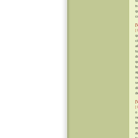
s
tr
q
co
[
[ 
q
c
a
t
d
q
f
a
n
s
di
d
[
[ 
o
n
f
mo
d