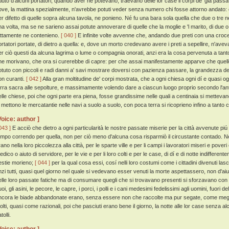
'aiuto d'alcuni portatori, quando aver ne potevano, traevano delle lor case li corpi de' già passat
ove, la mattina spezialmente, n'avrebbe potuti veder senza numero chi fosse attorno andato: e q
er difetto di quelle sopra alcuna tavola, ne ponieno. Né fu una bara sola quella che due o tr
a volta, ma se ne sarieno assai potute annoverare di quelle che la moglie e 'l marito, di due o tre f
attamente ne contenieno.
[ 040 ]
E infinite volte avvenne che, andando due preti con una croce 
ortatori portate, di dietro a quella: e, dove un morto credevano avere i preti a sepellire, n'avevan
er ciò questi da alcuna lagrima o lume o compagnia onorati, anzi era la cosa pervenuta a tanto
he morivano, che ora si curerebbe di capre: per che assai manifestamente apparve che quello
otuto con piccoli e radi danni a' savi mostrare doversi con pazienza passare, la grandezza de' m
on curanti.
[ 042 ]
Alla gran moltitudine de' corpi mostrata, che a ogni chiesa ogni dí e quasi 
erra sacra alle sepolture, e massimamente volendo dare a ciascun luogo proprio secondo l'anti
elle chiese, poi che ogni parte era piena, fosse grandissime nelle quali a centinaia si mettevano
i mettono le mercatantie nelle navi a suolo a suolo, con poca terra si ricoprieno infino a tanto
Voice: author ]
043 ]
E acciò che dietro a ogni particularità le nostre passate miserie per la città avvenute pi
empo correndo per quella, non per ciò meno d'alcuna cosa risparmiò il circustante contado. Nel 
ano nella loro piccolezza alla città, per le sparte ville e per li campi i lavoratori miseri e poveri
edico o aiuto di servidore, per le vie e per li loro colti e per le case, di dí e di notte indiff
estie morieno;
[ 044 ]
per la qual cosa essi, cosí nelli loro costumi come i cittadini divenuti la
nzi tutti, quasi quel giorno nel quale si vedevano esser venuti la morte aspettassero, non d'aiutare
elle loro passate fatiche ma di consumare quegli che si trovavano presenti si sforzavano con
oi, gli asini, le pecore, le capre, i porci, i polli e i cani medesimi fedelissimi agli uomini, fuori 
ncora le biade abbandonate erano, senza essere non che raccolte ma pur segate, come megl
olti, quasi come razionali, poi che pasciuti erano bene il giorno, la notte alle lor case senza 
tolli.