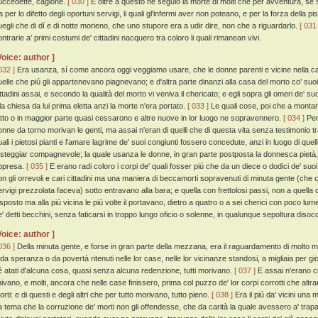
uccedette, cagione.
[ 030 ]
E oltre a questo ne seguio la morte di molti che per avventura, se st
a per lo difetto degli oportuni servigi, li quali gl'infermi aver non poteano, e per la forza della pis
uegli che di dí e di notte morieno, che uno stupore era a udir dire, non che a riguardarlo.
[ 031 
ntrarie a' primi costumi de' cittadini nacquero tra coloro li quali rimanean vivi.
Voice: author ]
032 ]
Era usanza, sí come ancora oggi veggiamo usare, che le donne parenti e vicine nella c
uelle che piú gli appartenevano piagnevano; e d'altra parte dinanzi alla casa del morto co' suoi 
ittadini assai, e secondo la qualità del morto vi veniva il chericato; e egli sopra gli omeri de' su
lla chiesa da lui prima eletta anzi la morte n'era portato.
[ 033 ]
Le quali cose, poi che a montar c
utto o in maggior parte quasi cessarono e altre nuove in lor luogo ne sopravennero.
[ 034 ]
Per
onne da torno morivan le genti, ma assai n'eran di quelli che di questa vita senza testimonio 
uali i pietosi pianti e l'amare lagrime de' suoi congiunti fossero concedute, anzi in luogo di quell
esteggiar compagnevole; la quale usanza le donne, in gran parte postposta la donnesca pietà,
ppresa.
[ 035 ]
E erano radi coloro i corpi de' quali fosser piú che da un diece o dodici de' suoi
on gli orrevoli e cari cittadini ma una maniera di beccamorti sopravenuti di minuta gente (che 
ervigi prezzolata faceva) sotto entravano alla bara; e quella con frettolosi passi, non a quell
sposto ma alla piú vicina le piú volte il portavano, dietro a quatro o a sei cherici con poco lume 
e' detti becchini, senza faticarsi in troppo lungo oficio o solenne, in qualunque sepoltura diso
Voice: author ]
036 ]
Della minuta gente, e forse in gran parte della mezzana, era il raguardamento di molto mag
 da speranza o da povertà ritenuti nelle lor case, nelle lor vicinanze standosi, a migliaia per 
é atati d'alcuna cosa, quasi senza alcuna redenzione, tutti morivano.
[ 037 ]
E assai n'erano ch
inivano, e molti, ancora che nelle case finissero, prima col puzzo de' lor corpi corrotti che altr
rti: e di questi e degli altri che per tutto morivano, tutto pieno.
[ 038 ]
Era il piú da' vicini un
a tema che la corruzione de' morti non gli offendesse, che da carità la quale avessero a' trap