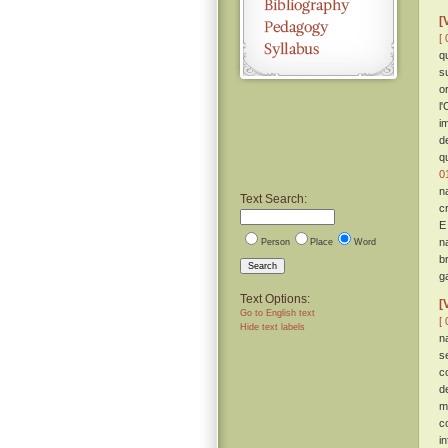
[
[ 
q
s
o
l
i
d
q
0
n
Text Search:
c
E
n
Person
Place
Word
b
Search
g
Text Options:
[
Go to English text
[ 
Hide text labels
n
s
c
d
m
c
i