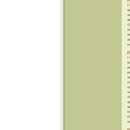
[
[ 
qu
s
d
O
r
r
a
c
[
[ 
i
p
pe
a
c
r
s
c
a
a
i
F
n
[