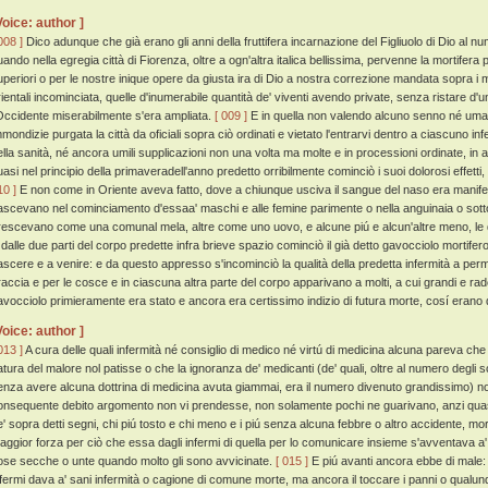
Voice: author ]
008 ]
Dico adunque che già erano gli anni della fruttifera incarnazione del Figliuolo di Dio al n
uando nella egregia città di Fiorenza, oltre a ogn'altra italica bellissima, pervenne la mortifera 
uperiori o per le nostre inique opere da giusta ira di Dio a nostra correzione mandata sopra i mor
rientali incominciata, quelle d'inumerabile quantità de' viventi avendo private, senza ristare d'
'Occidente miserabilmente s'era ampliata.
[ 009 ]
E in quella non valendo alcuno senno né uman
mmondizie purgata la città da oficiali sopra ciò ordinati e vietato l'entrarvi dentro a ciascuno i
ella sanità, né ancora umili supplicazioni non una volta ma molte e in processioni ordinate, in a
uasi nel principio della primaveradell'anno predetto orribilmente cominciò i suoi dolorosi effett
10 ]
E non come in Oriente aveva fatto, dove a chiunque usciva il sangue del naso era manifes
ascevano nel cominciamento d'essaa' maschi e alle femine parimente o nella anguinaia o sotto le
rescevano come una comunal mela, altre come uno uovo, e alcune piú e alcun'altre meno, le q
 dalle due parti del corpo predette infra brieve spazio cominciò il già detto gavocciolo mortifero
ascere e a venire: e da questo appresso s'incominciò la qualità della predetta infermità a permu
raccia e per le cosce e in ciascuna altra parte del corpo apparivano a molti, a cui grandi e r
avocciolo primieramente era stato e ancora era certissimo indizio di futura morte, cosí erano
Voice: author ]
013 ]
A cura delle quali infermità né consiglio di medico né virtú di medicina alcuna pareva che
atura del malore nol patisse o che la ignoranza de' medicanti (de' quali, oltre al numero degli 
enza avere alcuna dottrina di medicina avuta giammai, era il numero divenuto grandissimo)
onsequente debito argomento non vi prendesse, non solamente pochi ne guarivano, anzi quasi tu
e' sopra detti segni, chi piú tosto e chi meno e i piú senza alcuna febbre o altro accidente, m
aggior forza per ciò che essa dagli infermi di quella per lo comunicare insieme s'avventava a' s
ose secche o unte quando molto gli sono avvicinate.
[ 015 ]
E piú avanti ancora ebbe di male: 
nfermi dava a' sani infermità o cagione di comune morte, ma ancora il toccare i panni o qualunq