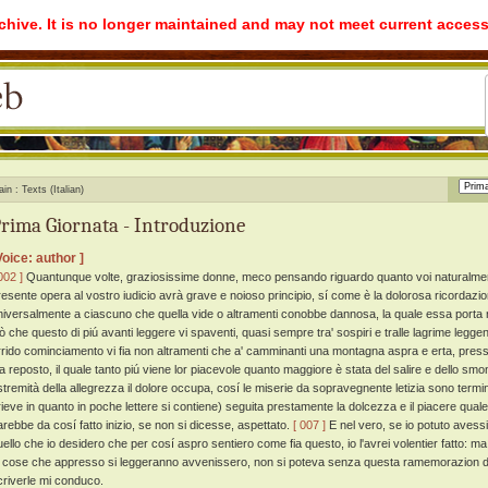
rchive. It is no longer maintained and may not meet current access
ain
Texts (Italian)
rima Giornata - Introduzione
Voice: author ]
002 ]
Quantunque volte, graziosissime donne, meco pensando riguardo quanto voi naturalmente
resente opera al vostro iudicio avrà grave e noioso principio, sí come è la dolorosa ricordazion
niversalmente a ciascuno che quella vide o altramenti conobbe dannosa, la quale essa porta n
iò che questo di piú avanti leggere vi spaventi, quasi sempre tra' sospiri e tralle lagrime leg
rrido cominciamento vi fia non altramenti che a' camminanti una montagna aspra e erta, presso 
ia reposto, il quale tanto piú viene lor piacevole quanto maggiore è stata del salire e dello sm
stremità della allegrezza il dolore occupa, cosí le miserie da sopravegnente letizia sono termi
rieve in quanto in poche lettere si contiene) seguita prestamente la dolcezza e il piacere qua
arebbe da cosí fatto inizio, se non si dicesse, aspettato.
[ 007 ]
E nel vero, se io potuto avess
uello che io desidero che per cosí aspro sentiero come fia questo, io l'avrei volentier fatto: m
e cose che appresso si leggeranno avvenissero, non si poteva senza questa ramemorazion di
criverle mi conduco.