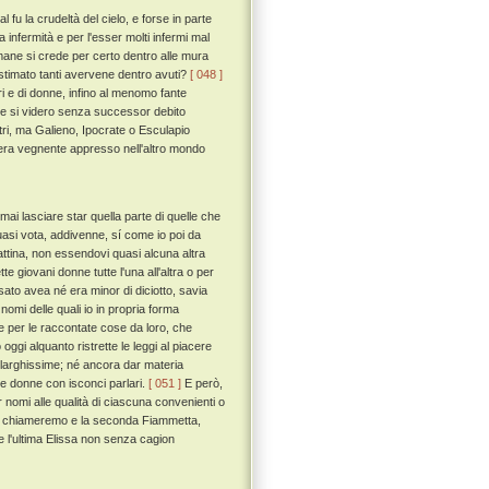
l fu la crudeltà del cielo, e forse in parte
a infermità e per l'esser molti infermi mal
umane si crede per certo dentro alle mura
a estimato tanti avervene dentro avuti?
[ 048 ]
ori e di donne, infino al menomo fante
ze si videro senza successor debito
ltri, ma Galieno, Ipocrate o Esculapio
 sera vegnente appresso nell'altro mondo
i lasciare star quella parte di quelle che
quasi vota, addivenne, sí come io poi da
attina, non essendovi quasi alcuna altra
ette giovani donne tutte l'una all'altra o per
sato avea né era minor di diciotto, savia
 nomi delle quali io in propria forma
he per le raccontate cose da loro, che
gi alquanto ristrette le leggi al piacere
a larghissime; né ancora dar materia
ose donne con isconci parlari.
[ 051 ]
E però,
omi alle qualità di ciascuna convenienti o
pinea chiameremo e la seconda Fiammetta,
 e l'ultima Elissa non senza cagion