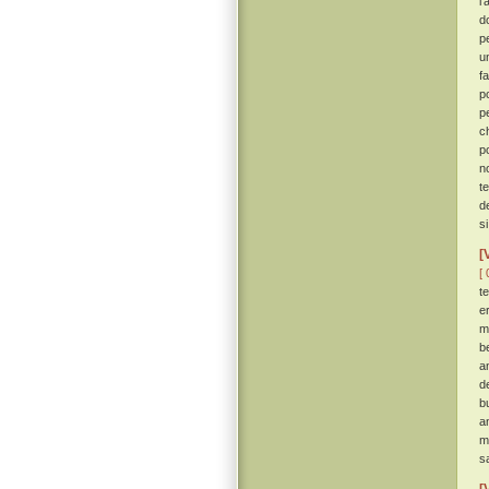
l
d
p
un
f
p
p
c
p
n
t
d
s
[
[ 
t
er
m
b
a
d
bu
a
m
sa