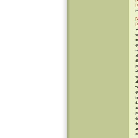
[ 
p
[
[ 
a
q
c
q
r
a
d
p
a
e
ab
v
g
r
d
d
p
d
d
a
n