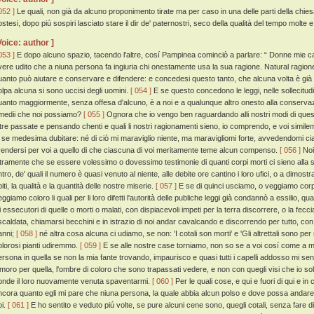
052 ]
Le quali, non già da alcuno proponimento tirate ma per caso in una delle parti della chie
ostesi, dopo piú sospiri lasciato stare il dir de' paternostri, seco della qualità del tempo molt
Voice: author ]
053 ]
E dopo alcuno spazio, tacendo l'altre, cosí Pampinea cominciò a parlare: “ Donne mie car
vere udito che a niuna persona fa ingiuria chi onestamente usa la sua ragione. Natural ragione
uanto può aiutare e conservare e difendere: e concedesi questo tanto, che alcuna volta è già
olpa alcuna si sono uccisi degli uomini.
[ 054 ]
E se questo concedono le leggi, nelle sollecitudin
uanto maggiormente, senza offesa d'alcuno, è a noi e a qualunque altro onesto alla conservaz
imedii che noi possiamo?
[ 055 ]
Ognora che io vengo ben raguardando alli nostri modi di questa
ltre passate e pensando chenti e quali li nostri ragionamenti sieno, io comprendo, e voi simil
i se medesima dubitare: né di ciò mi maraviglio niente, ma maravigliomi forte, avvedendomi ci
rendersi per voi a quello di che ciascuna di voi meritamente teme alcun compenso.
[ 056 ]
Noi
ltramente che se essere volessimo o dovessimo testimonie di quanti corpi morti ci sieno alla sep
ntro, de' quali il numero è quasi venuto al niente, alle debite ore cantino i loro ufici, o a dimos
iti, la qualità e la quantità delle nostre miserie.
[ 057 ]
E se di quinci usciamo, o veggiamo corpi 
eggiamo coloro li quali per li loro difetti l'autorità delle publiche leggi già condannò a essilio,
li essecutori di quelle o morti o malati, con dispiacevoli impeti per la terra discorrere, o la fecc
iscaldata, chiamarsi becchini e in istrazio di noi andar cavalcando e discorrendo per tutto, co
anni;
[ 058 ]
né altra cosa alcuna ci udiamo, se non: 'I cotali son morti' e 'Gli altrettali sono per m
olorosi pianti udiremmo.
[ 059 ]
E se alle nostre case torniamo, non so se a voi cosí come a me a
ersona in quella se non la mia fante trovando, impaurisco e quasi tutti i capelli addosso mi se
imoro per quella, l'ombre di coloro che sono trapassati vedere, e non con quegli visi che io so
onde il loro nuovamente venuta spaventarmi.
[ 060 ]
Per le quali cose, e qui e fuori di qui e i
ncora quanto egli mi pare che niuna persona, la quale abbia alcun polso e dove possa andare,
oi.
[ 061 ]
E ho sentito e veduto piú volte, se pure alcuni cene sono, quegli cotali, senza fare d