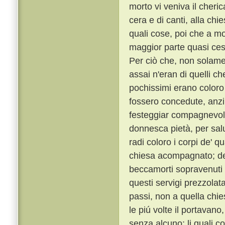
morto vi veniva il cheric
cera e di canti, alla chi
quali cose, poi che a mon
maggior parte quasi ces
Per ciò che, non solame
assai n'eran di quelli c
pochissimi erano coloro a
fossero concedute, anzi 
festeggiar compagnevole
donnesca pietà, per sal
radi coloro i corpi de' q
chiesa acompagnato; de' 
beccamorti sopravenuti 
questi servigi prezzolata
passi, non a quella chie
le piú volte il portavano
senza alcuno; li quali co