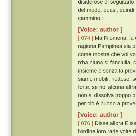
disiderose di seguitarlo
del modo, quasi, quindi
cammino.
[Voice: author ]
[ 074 ]
Ma Filomena, la q
ragiona Pampinea sia ot
come mostra che voi vogl
n'ha niuna sí fanciulla
insieme e senza la pro
siamo mobili, riottose, 
forte, se noi alcuna al
non si dissolva troppo 
per ciò è buono a prove
[Voice: author ]
[ 076 ]
Disse allora Elis
l'ordine loro rade volte