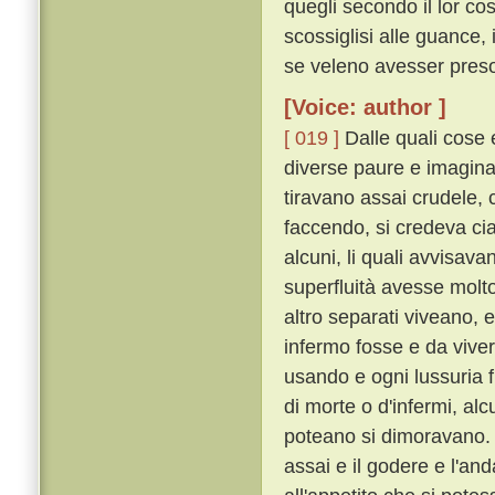
quegli secondo il lor cos
scossiglisi alle guance
se veleno avesser preso,
[Voice: author ]
[ 019 ]
Dalle quali cose 
diverse paure e imaginaz
tiravano assai crudele, c
faccendo, si credeva c
alcuni, li quali avvisav
superfluità avesse molto 
altro separati viveano, 
infermo fosse e da viver
usando e ogni lussuria f
di morte o d'infermi, al
poteano si dimoravano
assai e il godere e l'an