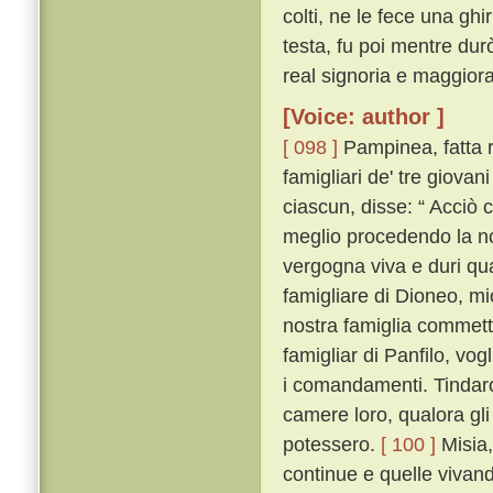
colti, ne le fece una gh
testa, fu poi mentre dur
real signoria e maggior
[Voice: author ]
[ 098 ]
Pampinea, fatta r
famigliari de' tre giovan
ciascun, disse: “ Acciò 
meglio procedendo la n
vergogna viva e duri qu
famigliare di Dioneo, mio 
nostra famiglia commetto
famigliar di Panfilo, vog
i comandamenti. Tindaro a
camere loro, qualora gli a
potessero.
[ 100 ]
Misia,
continue e quelle viva