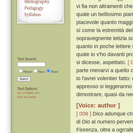
vi fia non altramenti c
quale un bellissimo piano
piacevole quanto maggio
sí come la estremità del
sopravegnente letizia s
quanto in poche lettere 
quale io v'ho davanti pr
Text Search:
si dicesse, aspettato.
[ 
parte menarvi a quello 
Person
Place
Word
io l'avrei volentier fatt
Search
appresso si leggeranno
Text Options:
dimostrare, quasi da nec
Go to English text
Hide text labels
[Voice: author ]
[ 008 ]
Dico adunque che g
di Dio al numero pervenu
Fiorenza, oltre a ogn'alt