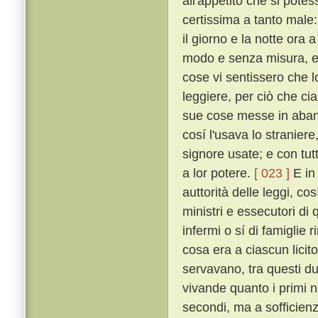
all'appetito che si pote
certissima a tanto male:
il giorno e la notte ora
modo e senza misura, e 
cose vi sentissero che l
leggiere, per ciò che ci
sue cose messe in aband
cosí l'usava lo stranier
signore usate; e con tu
a lor potere.
[ 023 ]
E in 
auttorità delle leggi, c
ministri e essecutori di q
infermi o sí di famiglie 
cosa era a ciascun licit
servavano, tra questi du
vivande quanto i primi né
secondi, ma a sofficien