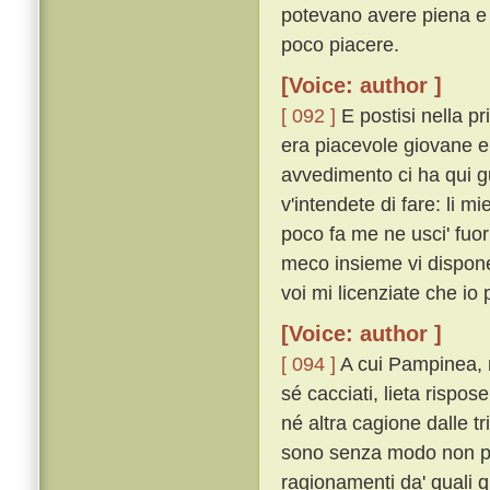
potevano avere piena e 
poco piacere.
[Voice: author ]
[ 092 ]
E postisi nella pr
era piacevole giovane e 
avvedimento ci ha qui g
v'intendete di fare: li mi
poco fa me ne usci' fuor
meco insieme vi disponet
voi mi licenziate che io p
[Voice: author ]
[ 094 ]
A cui Pampinea, n
sé cacciati, lieta rispos
né altra cagione dalle tri
sono senza modo non pos
ragionamenti da' quali 