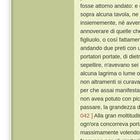
fosse attorno andato: e q
sopra alcuna tavola, ne
insiememente, né avven
annoverare di quelle che l
figliuolo, o cosí fattam
andando due preti con u
portatori portate, di die
sepellire, n'avevano sei 
alcuna lagrima o lume o
non altramenti si curav
per che assai manifesta
non avea potuto con pic
passare, la grandezza de'
042 ]
Alla gran moltitudi
ogn'ora concorreva porta
massimamente volendo d