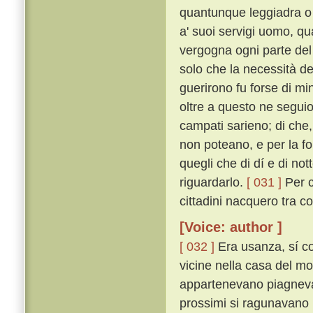
quantunque leggiadra o 
a' suoi servigi uomo, qu
vergogna ogni parte del
solo che la necessità del
guerirono fu forse di m
oltre a questo ne seguio 
campati sarieno; di che, t
non poteano, e per la for
quegli che di dí e di no
riguardarlo.
[ 031 ]
Per c
cittadini nacquero tra co
[Voice: author ]
[ 032 ]
Era usanza, sí c
vicine nella casa del mo
appartenevano piagnevano
prossimi si ragunavano i 