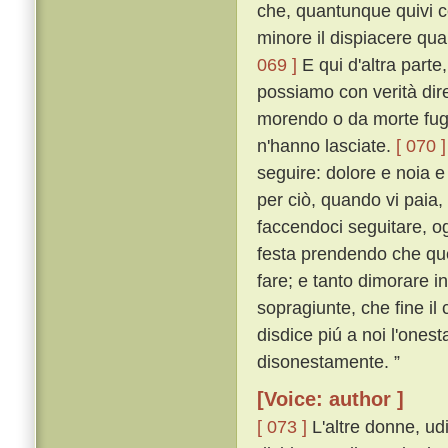
che, quantunque quivi co
minore il dispiacere quan
069 ]
E qui d'altra part
possiamo con verità dire
morendo o da morte fugg
n'hanno lasciate.
[ 070 ]
seguire: dolore e noia 
per ciò, quando vi paia,
faccendoci seguitare, o
festa prendendo che que
fare; e tanto dimorare 
sopragiunte, che fine il 
disdice piú a noi l'onest
disonestamente. ”
[Voice: author ]
[ 073 ]
L'altre donne, ud