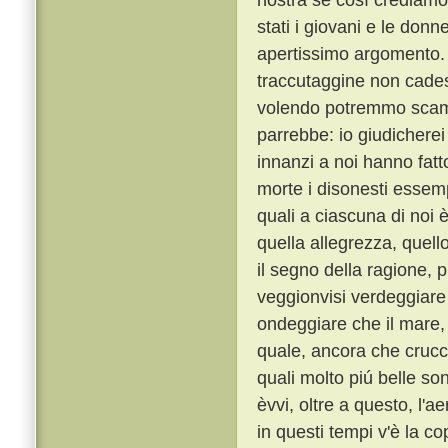
stati i giovani e le don
apertissimo argomento
traccutaggine non cades
volendo potremmo scamp
parrebbe: io giudicherei
innanzi a noi hanno fat
morte i disonesti essempl
quali a ciascuna di noi 
quella allegrezza, quell
il segno della ragione,
veggionvisi verdeggiare i
ondeggiare che il mare, e
quale, ancora che crucci
quali molto piú belle so
èvvi, oltre a questo, l'a
in questi tempi v'è la c