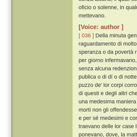
oficio o solenne, in qua
mettevano.
[Voice: author ]
[ 036 ]
Della minuta gent
raguardamento di molto m
speranza o da povertà rit
per giorno infermavano,
senza alcuna redenzione
publica o di dí o di nott
puzzo de' lor corpi corro
di questi e degli altri c
una medesima maniera s
morti non gli offendesse
e per sé medesimi e con 
traevano delle lor case li
ponevano, dove, la matt