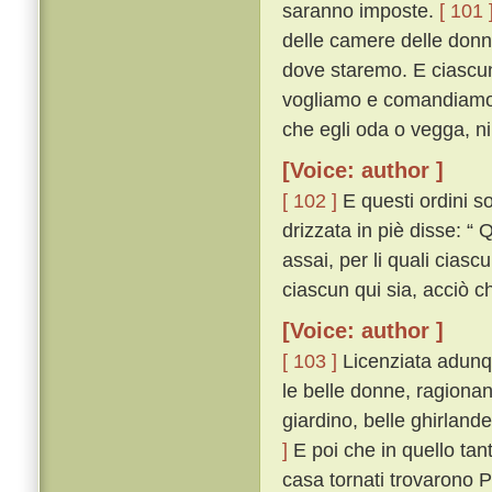
saranno imposte.
[ 101 
delle camere delle donne
dove staremo. E ciascun
vogliamo e comandiamo c
che egli oda o vegga, niu
[Voice: author ]
[ 102 ]
E questi ordini so
drizzata in piè disse: “ Q
assai, per li quali cias
ciascun qui sia, acciò ch
[Voice: author ]
[ 103 ]
Licenziata adunque
le belle donne, ragionan
giardino, belle ghirlan
]
E poi che in quello tan
casa tornati trovarono 