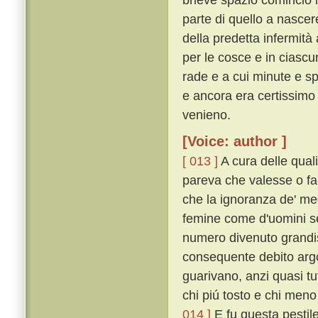
parte di quello a nascer
della predetta infermità
per le cosce e in ciascu
rade e a cui minute e s
e ancora era certissimo 
venieno.
[Voice: author ]
[ 013 ]
A cura delle quali
pareva che valesse o fac
che la ignoranza de' medi
femine come d'uomini se
numero divenuto grandi
consequente debito arg
guarivano, anzi quasi tut
chi piú tosto e chi meno
014 ]
E fu questa pestile