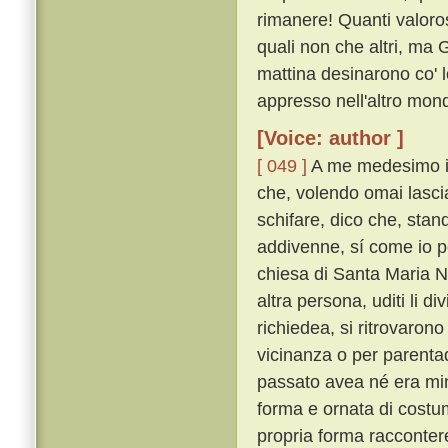
rimanere! Quanti valoros
quali non che altri, ma 
mattina desinarono co' 
appresso nell'altro mond
[Voice: author ]
[ 049 ]
A me medesimo in
che, volendo omai lasci
schifare, dico che, stand
addivenne, sí come io p
chiesa di Santa Maria N
altra persona, uditi li di
richiedea, si ritrovarono
vicinanza o per parentad
passato avea né era mino
forma e ornata di costu
propria forma raccontere