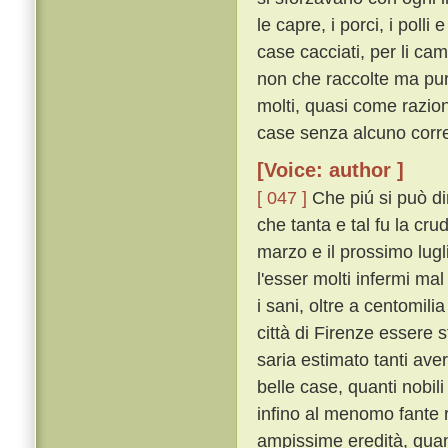
le capre, i porci, i polli
case cacciati, per li c
non che raccolte ma pu
molti, quasi come raziona
case senza alcuno corre
[Voice: author ]
[ 047 ]
Che piú si può dir
che tanta e tal fu la crud
marzo e il prossimo lugli
l'esser molti infermi ma
i sani, oltre a centomil
città di Firenze essere st
saria estimato tanti av
belle case, quanti nobili 
infino al menomo fante 
ampissime eredità, quan