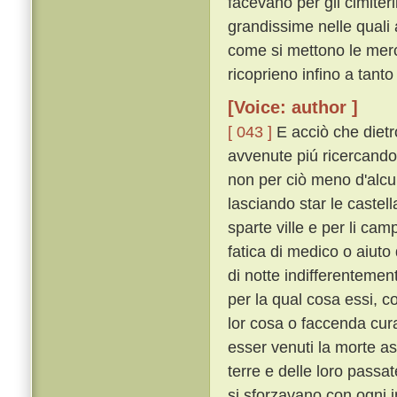
facevano per gli cimiteri
grandissime nelle quali a
come si mettono le merca
ricoprieno infino a tant
[Voice: author ]
[ 043 ]
E acciò che dietro
avvenute piú ricercando
non per ciò meno d'alcu
lasciando star le castella
sparte ville e per li cam
fatica di medico o aiuto d
di notte indifferentem
per la qual cosa essi, co
lor cosa o faccenda cura
esser venuti la morte asp
terre e delle loro passa
si sforzavano con ogni