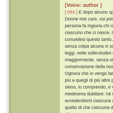
[Voice: author ]
[ 053 ]
E dopo alcuno spa
Donne mie care, voi pot
persona fa ingiuria chi 
ciascuno che ci nasce, 
concedesi questo tanto,
senza colpa alcuna si s
leggi, nelle sollecitudin
maggiormente, senza off
conservazione della nos
Ognora che io vengo ben
piú a quegli di piú altr
sieno, io comprendo, e 
medesima dubitare: né d
avvedendomi ciascuna di
quello di che ciascuna