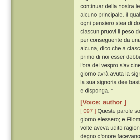
continuar della nostra l
alcuno principale, il q
ogni pensiero stea di do
ciascun pruovi il peso d
per conseguente da una p
alcuna, dico che a ciascu
primo di noi esser debba
l'ora del vespro s'avicin
giorno avrà avuta la sig
la sua signoria dee bas
e disponga. ”
[Voice: author ]
[ 097 ]
Queste parole so
giorno elessero; e Filo
volte aveva udito ragion
degno d'onore facevano 