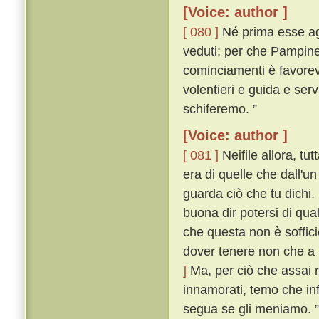
[Voice: author ]
[ 080 ]
Né prima esse agl
veduti; per che Pampinea
cominciamenti è favorevol
volentieri e guida e ser
schiferemo. ”
[Voice: author ]
[ 081 ]
Neifile allora, tu
era di quelle che dall'u
guarda ciò che tu dichi.
buona dir potersi di qua
che questa non è soffic
dover tenere non che a 
]
Ma, per ciò che assai 
innamorati, temo che inf
segua se gli meniamo. ”