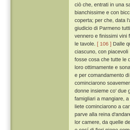
ciò che, entrati in una s
bianchissime e con bicch
coperta; per che, data l
giudicio di Parmeno tut
vennero e finissimi vini 
le tavole.
[ 106 ]
Dalle qu
ciascuno, con piacevoli 
fosse cosa che tutte le 
loro ottimamente e sona
e per comandamento di l
cominciarono soavemen
donne insieme co' due g
famigliari a mangiare, a
liete cominciarono a ca
parve alla reina d'andare 
lor camere, da quelle del
e cosí di fiori piene co