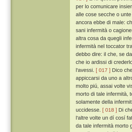
per lo comunicare insiem
alle cose secche o unte
ancora ebbe di male: ché
sani infermità o cagion
altra cosa da quegli inf
infermità nel toccator t
debbo dire: il che, se d
che io ardissi di creder
l'avessi.
[ 017 ]
Dico che 
appiccarsi da uno a alt
molto piú, assai volte v
morto di tale infermità,
solamente della infermi
uccidesse.
[ 018 ]
Di che
l'altre volte un dí cosí
da tale infermità morto g