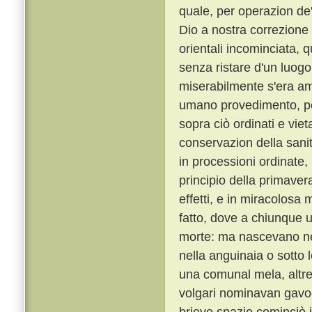
quale, per operazion de' 
Dio a nostra correzione 
orientali incominciata, q
senza ristare d'un luogo
miserabilmente s'era am
umano provedimento, per 
sopra ciò ordinati e viet
conservazion della sani
in processioni ordinate, 
principio della primaver
effetti, e in miracolosa
fatto, dove a chiunque u
morte: ma nascevano ne
nella anguinaia o sotto 
una comunal mela, altre
volgari nominavan gavoc
brieve spazio cominciò i