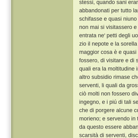
stessi, quando sani era
abbandonati per tutto l
schifasse e quasi niuno 
non mai si visitassero e
entrata ne' petti degli u
zio il nepote e la sorella
maggior cosa è e quasi no
fossero, di visitare e di
quali era la moltitudine
altro subsidio rimase che
serventi, li quali da gro
ciò molti non fossero di
ingegno, e i piú di tali s
che di porgere alcune c
morieno; e servendo in 
da questo essere abbando
scarsità di serventi, di