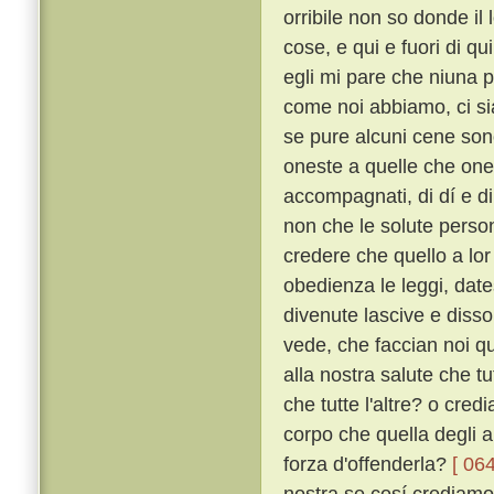
orribile non so donde i
cose, e qui e fuori di q
egli mi pare che niuna 
come noi abbiamo, ci sia
se pure alcuni cene sono
oneste a quelle che ones
accompagnati, di dí e di 
non che le solute perso
credere che quello a lor 
obedienza le leggi, dates
divenute lascive e disso
vede, che faccian noi q
alla nostra salute che tu
che tutte l'altre? o cred
corpo che quella degli a
forza d'offenderla?
[ 064
nostra se cosí crediamo?