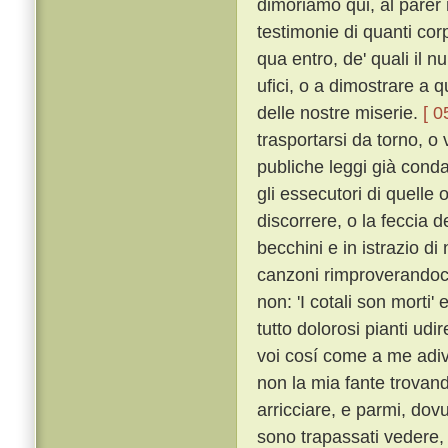
dimoriamo qui, al parer
testimonie di quanti corpi
qua entro, de' quali il n
ufici, o a dimostrare a q
delle nostre miserie.
[ 0
trasportarsi da torno, o v
publiche leggi già cond
gli essecutori di quelle 
discorrere, o la feccia d
becchini e in istrazio d
canzoni rimproverandoci
non: 'I cotali son morti' e
tutto dolorosi pianti ud
voi cosí come a me adivi
non la mia fante trovand
arricciare, e parmi, dov
sono trapassati vedere, 