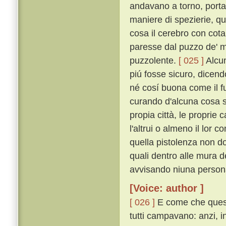
andavano a torno, portan
maniere di spezierie, q
cosa il cerebro con cotal
paresse dal puzzo de' m
puzzolente.
[ 025 ]
Alcun
piú fosse sicuro, dicend
né cosí buona come il f
curando d'alcuna cosa 
propia città, le proprie c
l'altrui o almeno il lor c
quella pistolenza non d
quali dentro alle mura d
avvisando niuna persona
[Voice: author ]
[ 026 ]
E come che questi
tutti campavano: anzi, 