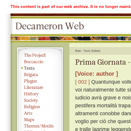
This content is part of our web archive. It is no longer mai
Main
Texts (Italian)
Prima Giornata -
[Voice: author ]
[ 002 ]
Quantunque volte
voi naturalmente tutte s
iudicio avrà grave e noi
pestifera mortalità trap
altramenti conobbe dann
voglio per ciò che quest
e tralle lagrime leggen