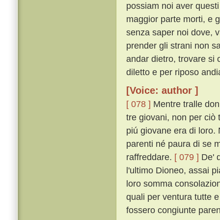
possiam noi aver quest
maggior parte morti, e gl
senza saper noi dove, v
prender gli strani non s
andar dietro, trovare si
diletto e per riposo an
[Voice: author ]
[ 078 ]
Mentre tralle don
tre giovani, non per ciò
piú giovane era di loro. 
parenti né paura di se
raffreddare.
[ 079 ]
De' q
l'ultimo Dioneo, assai 
loro somma consolazione,
quali per ventura tutte e
fossero congiunte parenti