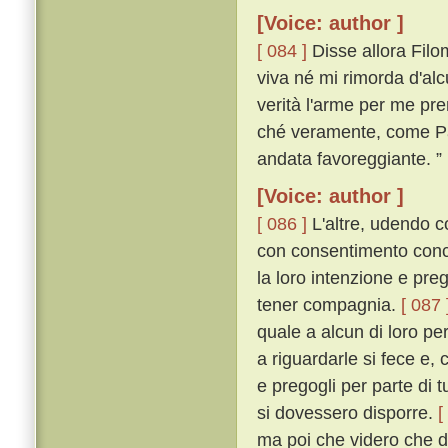
[Voice: author ]
[ 084 ]
Disse allora Filo
viva né mi rimorda d'alcu
verità l'arme per me p
ché veramente, come Pa
andata favoreggiante. ”
[Voice: author ]
[ 086 ]
L'altre, udendo c
con consentimento conco
la loro intenzione e pre
tener compagnia.
[ 087 
quale a alcun di loro pe
a riguardarle si fece e, c
e pregogli per parte di 
si dovessero disporre.
[
ma poi che videro che d