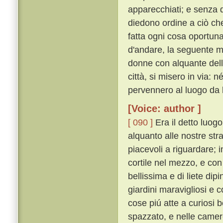
apparecchiati; e senza d
diedono ordine a ciò che
fatta ogni cosa oportu
d'andare, la seguente mat
donne con alquante delle l
città, si misero in via: 
pervennero al luogo da 
[Voice: author ]
[ 090 ]
Era il detto luog
alquanto alle nostre stra
piacevoli a riguardare; 
cortile nel mezzo, e con
bellissima e di liete dip
giardini maravigliosi e c
cose piú atte a curiosi 
spazzato, e nelle camere i