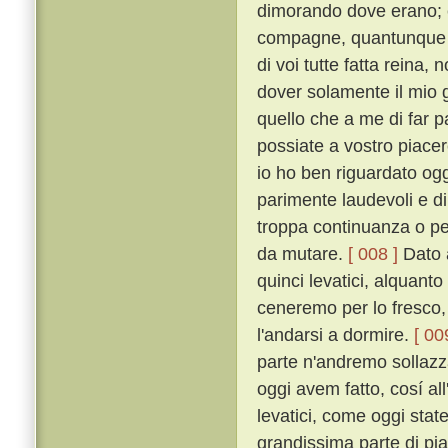
dimorando dove erano; 
compagne, quantunque P
di voi tutte fatta reina,
dover solamente il mio g
quello che a me di far
possiate a vostro piace
io ho ben riguardato og
parimente laudevoli e dil
troppa continuanza o per
da mutare.
[ 008 ]
Dato a
quinci levatici, alquant
ceneremo per lo fresco, 
l'andarsi a dormire.
[ 00
parte n'andremo sollazz
oggi avem fatto, cosí al
levatici, come oggi stat
grandissima parte di pia