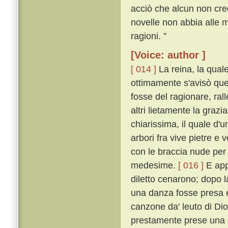
acciò che alcun non cre
novelle non abbia alle m
ragioni. ”
[Voice: author ]
[ 014 ]
La reina, la qual
ottimamente s'avisò que
fosse del ragionare, ral
altri lietamente la grazia
chiarissima, il quale d
arbori fra vive pietre e
con le braccia nude per 
medesime.
[ 016 ]
E appr
diletto cenarono; dopo l
una danza fosse presa e
canzone da' leuto di Di
prestamente prese una 