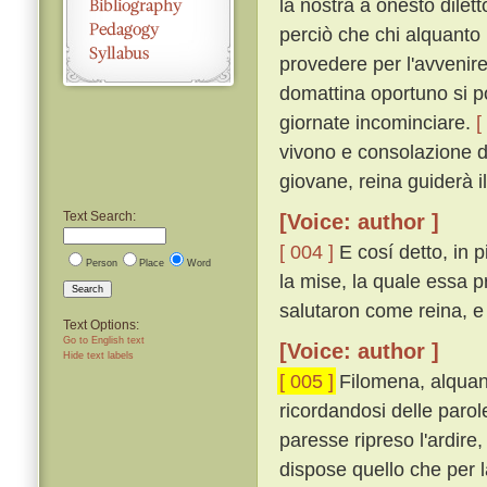
la nostra a onesto dilett
perciò che chi alquanto
provedere per l'avvenire
domattina oportuno si p
giornate incominciare.
[
vivono e consolazione d
giovane, reina guiderà il
Text Search:
[Voice: author ]
[ 004 ]
E cosí detto, in pi
Person
Place
Word
la mise, la quale essa p
Search
salutaron come reina, e 
Text Options:
Go to English text
[Voice: author ]
Hide text labels
[ 005 ]
Filomena, alquan
ricordandosi delle paro
paresse ripreso l'ardire
dispose quello che per l