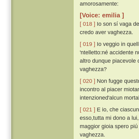
amorosamente:
[Voice: emilia ]
[ 018 ]
Io son sí vaga de
credo aver vaghezza.
[ 019 ]
Io veggio in quel
'ntelletto:né accidente 
altro dunque piacevole 
vaghezza?
[ 020 ]
Non fugge questo 
incontro al piacer miota
intenzioned'alcun morta
[ 021 ]
E io, che ciascun
esso,tutta mi dono a lui
maggior gioia spero piú 
vaghezza.