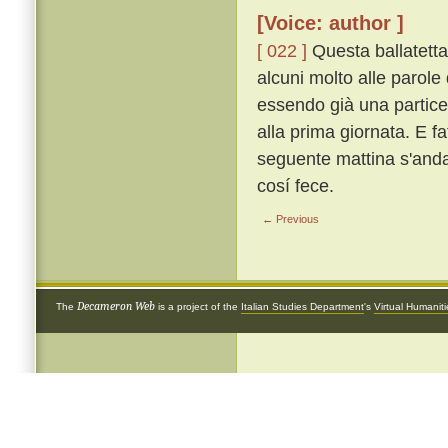
[Voice: author ]
[ 022 ]
Questa ballatetta 
alcuni molto alle parole
essendo già una particel
alla prima giornata. E f
seguente mattina s'anda
cosí fece.
← Previous
Decameron Web
The
is a project of the
Italian Studies Department
's
Virtual Humanit