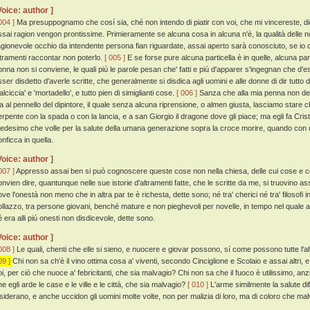
Voice: author ]
004 ]
Ma presuppognamo che cosí sia, ché non intendo di piatir con voi, che mi vincereste, dic
ssai ragion vengon prontissime. Primieramente se alcuna cosa in alcuna n'è, la qualità delle no
agionevole occhio da intendente persona fian riguardate, assai aperto sarà conosciuto, se io qu
ltramenti raccontar non poterlo.
[ 005 ]
E se forse pure alcuna particella è in quelle, alcuna paro
onna non si conviene, le quali piú le parole pesan che' fatti e piú d'apparer s'ingegnan che d'
ser disdetto d'averle scritte, che generalmente si disdica agli uomini e alle donne di dir tutto dì '
alciccia' e 'mortadello', e tutto pien di simiglianti cose.
[ 006 ]
Sanza che alla mia penna non de
ia al pennello del dipintore, il quale senza alcuna riprensione, o almen giusta, lasciamo stare ch
erpente con la spada o con la lancia, e a san Giorgio il dragone dove gli piace; ma egli fa Cri
edesimo che volle per la salute della umana generazione sopra la croce morire, quando con u
onficca in quella.
Voice: author ]
007 ]
Appresso assai ben si può cognoscere queste cose non nella chiesa, delle cui cose e co
onvien dire, quantunque nelle sue istorie d'altramenti fatte, che le scritte da me, si truovino ass
ve l'onestà non meno che in altra par te è richesta, dette sono; né tra' cherici né tra' filosofi in
ollazzo, tra persone giovani, benché mature e non pieghevoli per novelle, in tempo nel quale 
é era alli piú onesti non disdicevole, dette sono.
Voice: author ]
008 ]
Le quali, chenti che elle si sieno, e nuocere e giovar possono, sí come possono tutte l'a
09 ]
Chi non sa ch'è il vino ottima cosa a' viventi, secondo Cinciglione e Scolaio e assai altri, 
oi, per ciò che nuoce a' febricitanti, che sia malvagio? Chi non sa che il fuoco è utilissimo, anz
he egli arde le case e le ville e le città, che sia malvagio?
[ 010 ]
L'arme similmente la salute di
isiderano, e anche uccidon gli uomini molte volte, non per malizia di loro, ma di coloro che m