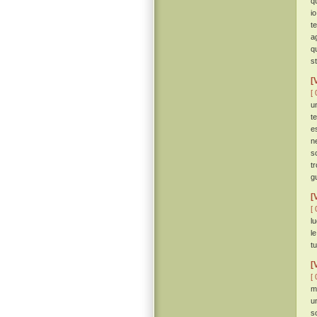
q
i
t
a
q
s
[
[ 
u
t
e
ne
s
t
g
[
[ 
lu
l
t
[
[ 
m
u
s