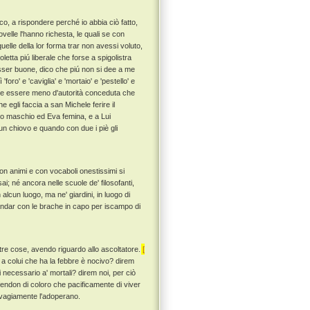
o, a rispondere perché io abbia ciò fatto,
velle l'hanno richesta, le quali se con
elle della lor forma trar non avessi voluto,
letta piú liberale che forse a spigolistra
esser buone, dico che piú non si dee a me
foro' e 'caviglia' e 'mortaio' e 'pestello' e
e essere meno d'autorità conceduta che
e egli faccia a san Michele ferire il
sto maschio ed Eva femina, e a Lui
n chiovo e quando con due i piè gli
n animi e con vocaboli onestissimi si
ai; né ancora nelle scuole de' filosofanti,
 alcun luogo, ma ne' giardini, in luogo di
andar con le brache in capo per iscampo di
ltre cose, avendo riguardo allo ascoltatore.
[
e a colui che ha la febbre è nocivo? direm
i necessario a' mortali? direm noi, per ciò
fendon di coloro che pacificamente di viver
alvagiamente l'adoperano.