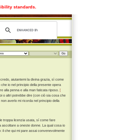
ibility standards.
 credo, aiutantemi la divina grazia, sì come
to che io nel principio della presente opera
re alla penna e alla man faticata riposo.
[
i o altri potrebbe dire (con ciò sia cosa che
non averlo mi ricorda nel principio della
e troppa licenzia usata, sí come fare
a ascoltare a oneste donne. La qual cosa io
no: il che qui mi pare assai convenevolmente