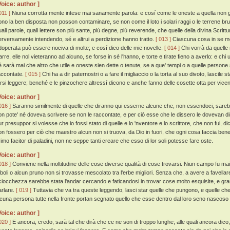
Voice: author ]
011 ]
Niuna corrotta mente intese mai sanamente parola: e cosí come le oneste a quella non g
ono la ben disposta non posson contaminare, se non come il loto i solari raggi o le terrene brut
uali parole, quali lettere son piú sante, piú degne, piú reverende, che quelle della divina Scrittu
erversamente intendendo, sé e altrui a perdizione hanno tratto.
[ 013 ]
Ciascuna cosa in se m
doperata può essere nociva di molte; e cosí dico delle mie novelle.
[ 014 ]
Chi vorrà da quelle
arre, elle nol vieteranno ad alcuno, se forse in sé l'hanno, e torte e tirate fieno a averlo: e chi u
é sarà mai che altro che utile e oneste sien dette o tenute, se a que' tempi o a quelle persone 
accontate.
[ 015 ]
Chi ha a dir paternostri o a fare il migliaccio o la torta al suo divoto, lascile 
arsi leggere; benché e le pinzochere altressí dicono e anche fanno delle cosette otta per vice
Voice: author ]
016 ]
Saranno similmente di quelle che diranno qui esserne alcune che, non essendoci, sareb
on pote' né doveva scrivere se non le raccontate, e per ciò esse che le dissero le dovevan dir be
ur presuppor si volesse che io fossi stato di quelle e lo 'nventore e lo scrittore, che non fui, d
on fossero per ciò che maestro alcun non si truova, da Dio in fuori, che ogni cosa faccia ben
rimo facitor di paladini, non ne seppe tanti creare che esso di lor soli potesse fare oste.
Voice: author ]
018 ]
Conviene nella moltitudine delle cose diverse qualità di cose trovarsi. Niun campo fu mai 
riboli o alcun pruno non si trovasse mescolato tra l'erbe migliori. Senza che, a avere a favellare
ciocchezza sarebbe stata l'andar cercando e faticandosi in trovar cose molto esquisite, e gr
arlare.
[ 019 ]
Tuttavia che va tra queste leggendo, lasci star quelle che pungono, e quelle che 
lcuna persona tutte nella fronte portan segnato quello che esse dentro dal loro seno nascoso
Voice: author ]
020 ]
E ancora, credo, sarà tal che dirà che ce ne son di troppo lunghe; alle quali ancora dico, c