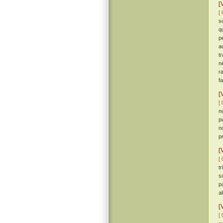
[
[ 
s
q
p
a
tr
n
r
f
[
[ 
n
p
n
p
[
[ 
t
s
p
a
[
[ 