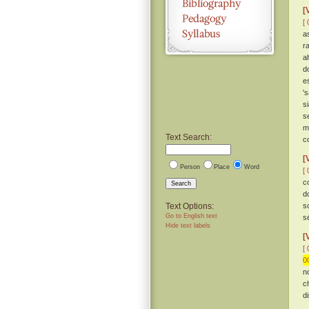
[
[ 
a
r
a
d
es
's
s
s
m
Text Search:
c
[
Person
Place
Word
[ 
c
Search
do
Text Options:
s
Go to English text
s
Hide text labels
[
[ 
0
n
c
d