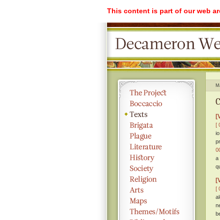
This content is part of our web a
M
C
[
[ 
io
p
0
a
q
[
[ 
a
n
b