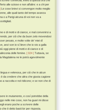
 scriver cominciai, infino a questa ora che
rto alle oziose e non all'altre: e a chi per
]
Le cose brievi si convengon molto meglio
donne, alle quali tanto del tempo avanza
na o a Parigi alcuna di voi non va a
ottigliati.
e e di motti e di ciance, e mal convenirsi a
e rendo, per ciò che da buon zelo movendosi
ser pesato, e molte volte de' miei dí
 anzi son io sí lieve che io sto a galla
piú oggi piene di motti e di ciance e di
alinconia delle femine.
[ 024 ]
Tuttavia, se
ella Magdalena ne le potrà agevolmente
 lingua e velenosa, per ciò che in alcun
 è da credere che altra che giusta cagione
o a raccolta e nol ridicono; e se non che di
ere in mutamento, e cosí potrebbe della
fuggo nelle mie cose, non ha guari mi disse
 egli erano poche a scrivere delle
 che è detto basti lor per risposta.