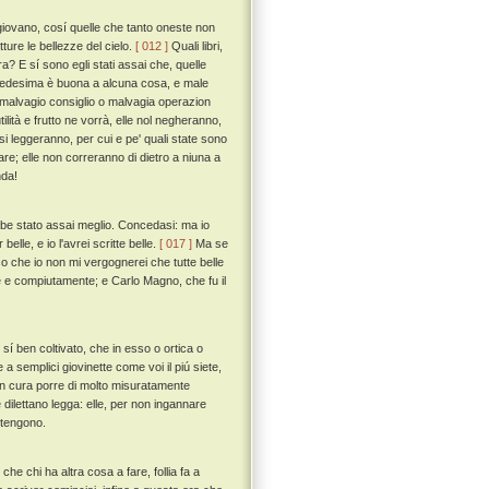
iovano, cosí quelle che tanto oneste non
ture le bellezze del cielo.
[ 012 ]
Quali libri,
ra? E sí sono egli stati assai che, quelle
edesima è buona a alcuna cosa, e male
 malvagio consiglio o malvagia operazion
tilità e frutto ne vorrà, elle nol negheranno,
si leggeranno, per cui e pe' quali state sono
stare; elle non correranno di dietro a niuna a
nda!
be stato assai meglio. Concedasi: ma io
lle, e io l'avrei scritte belle.
[ 017 ]
Ma se
ico che io non mi vergognerei che tutte belle
e e compiutamente; e Carlo Magno, che fu il
sí ben coltivato, che in esso o ortica o
 a semplici giovinette come voi il piú siete,
an cura porre di molto misuratamente
dilettano legga: elle, per non ingannare
 tengono.
he chi ha altra cosa a fare, follia fa a