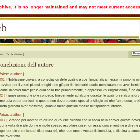
rchive. It is no longer maintained and may not meet current access
ain
Texts (Italian)
onclusione dell'autore
Voice: author ]
001 ]
Nobilissime giovani, a consolazion delle quali io a così lunga fatica messo mi sono, io mi
 avviso, per li vostri pietosi prieghi, non già per li miei meriti, quello compiutamente aver forni
romisi di dover fare: per la qual cosa Idio primieramente, e appresso voi ringraziando, è da da
02 ]
Il quale prima che io le conceda, brievemente ad alcune cosette, le quali forse alcuna di vo
 me paia esser certissimo queste non dovere avere spezial privilegio piú che l'altre cose, anzi 
uarta giornata aver mostrato), quasi a tacite quistion mosse di rispondere intendo.
Voice: author ]
003 ]
Saranno per avventura alcune di voi che diranno che io abbia nello scriver queste novell
lcuna volta dire alle donne e molte spesso ascoltare cose non assai convenienti né a dire né 
ego, per ciò che niuna sí disonesta n'è, che, con onesti vocaboli dicendola, si disdica a alcu
ene aver fatto.