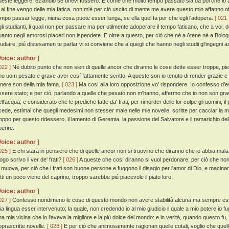
ueste leggere, eziandio se brievi fossero. E come che molto tempo passato sia da poi che io a
o al fine vengo della mia fatica, non m'è per ciò uscito di mente me avere questo mio affanno offe
empo passar legge, niuna cosa puote esser lunga, se ella quel fa per che egli l'adopera.
[ 021 
gli studianti, li quali non per passare ma per utilmente adoperare il tempo faticano, che a voi, 
uanto negli amorosi piaceri non ispendete. E oltre a questo, per ciò che né a Atene né a Bolog
tudiare, piú distesamen te parlar vi si conviene che a quegli che hanno negli studii gl'ingegni ass
Voice: author ]
022 ]
Né dubito punto che non sien di quelle ancor che diranno le cose dette esser troppe, pien
no uom pesato e grave aver cosí fattamente scritto. A queste son io tenuto di render grazie 
enere son della mia fama.
[ 023 ]
Ma cosí alla loro opposizione vo' rispondere. Io confesso d'es
ssere stato; e per ciò, parlando a quelle che pesato non m'hanno, affermo che io non son grave,
ll'acqua; e considerato che le prediche fatte da' frati, per rimorder delle lor colpe gli uomini, il 
cede, estimai che quegli medesimi non stesser male nelle mie novelle, scritte per cacciar la m
roppo per questo ridessero, il lamento di Geremia, la passione del Salvatore e il ramarichio d
uerire.
Voice: author ]
025 ]
E chi starà in pensiero che di quelle ancor non si truovino che diranno che io abbia mala
ogo scrivo il ver de' frati?
[ 026 ]
A queste che cosí diranno si vuol perdonare, per ciò che non
e muova, per ciò che i frati son buone persone e fuggono il disagio per l'amor di Dio, e macinan
utti un poco viene del caprino, troppo sarebbe piú piacevole il piato loro.
Voice: author ]
027 ]
Confesso nondimeno le cose di questo mondo non avere stabilità alcuna ma sempre ess
ia lingua esser intervenuto; la quale, non credendo io al mio giudicio il quale a mio potere io 
na mia vicina che io l'aveva la migliore e la piú dolce del mondo: e in verità, quando questo fu,
oprascritte novelle.
[ 028 ]
E per ciò che animosamente ragionan quelle cotali, voglio che quello